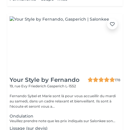
Your Style by Fernando
178
19, rue Evy Friederich
Gasperich L-1552
Fernando Sybel et Marie sont là pour vous accueillir du mardi
au samedi, dans un cadre relaxant et bienveillant. Ils sont à
l'écoute et seront vous a...
Ondulation
Veuillez prendre note que les prix indiqués sur Salonkee sont communiqués à titre informatif et s'entendent de base. Ces derniers sont susceptibles de varier selon le diagnostic réalisé à votre arrivée au salon et l'expertise du professionnel à qui vous confiez votre beauté. Dans tous les cas, un devis précis vous sera proposé et toutes réalisations de prestations seront effectuées avec votre accord. Un grand merci d'avance pour votre compréhension. Au plaisir de vous revoir très vite.
Lissage (sur devis)