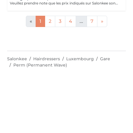
Veuillez prendre note que les prix indiqués sur Salonkee sont communiqués à titre informatif et s'entendent de base. Ces derniers sont susceptibles de varier selon le diagnostic réalisé à votre arrivée au salon et l'expertise du professionnel à qui vous confiez votre beauté. Dans tous les cas, un devis précis vous sera proposé et toutes réalisations de prestations seront effectuées avec votre accord. Un grand merci d'avance pour votre compréhension. Au plaisir de vous revoir très vite.
«
1
2
3
4
...
7
»
Salonkee
Hairdressers
Luxembourg
Gare
Perm (Permanent Wave)