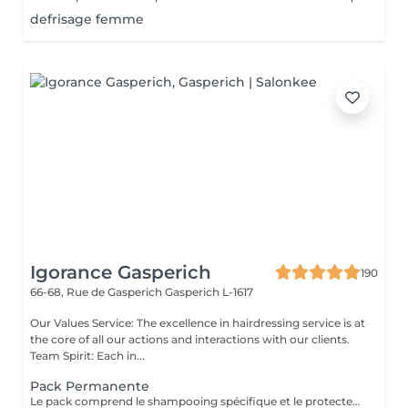
defrisage femme
Igorance Gasperich
190
66-68, Rue de Gasperich
Gasperich L-1617
Our Values Service: The excellence in hairdressing service is at
the core of all our actions and interactions with our clients.
Team Spirit: Each in...
Pack Permanente
Le pack comprend le shampooing spécifique et le protecteur REDKEN , la permanente avec les produits LOREAL PROFESSIONNEL , le conditionneur REDKEN , le séchage et les produits de styling REDKEN Option Coupe : la coupe IGORANCE (finition sur cheveux secs), le séchage et les produits de styling REDKEN. * Tarifs à titre indicatifs à confirmer après la consultation personnalisée établit auprès de votre coiffeur/stylist/spécialiste * La direction se réserve le droit d’apporter des modifications pour le bon fonctionnement du salon