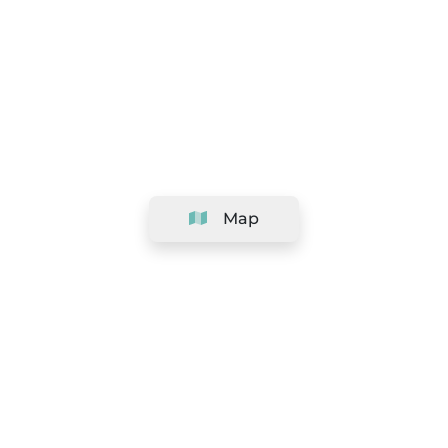
Map
Company
Support
Team
&
Careers
Information for salons