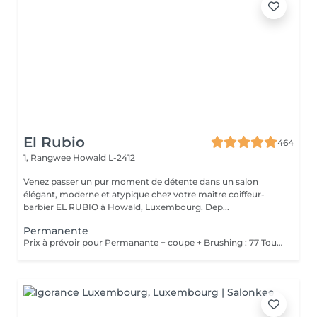
El Rubio
464
1, Rangwee
Howald L-2412
Venez passer un pur moment de détente dans un salon
élégant, moderne et atypique chez votre maître coiffeur-
barbier EL RUBIO à Howald, Luxembourg. Dep...
Permanente
Prix à prévoir pour Permanante + coupe + Brushing : 77 Tous ces produits sont compris dans le prix : Mousse, Laque, Gel, Soin démêlant, Shampoing spécifique. Tous les produits que nous utilisons sont des produits de qualité professionnelle.