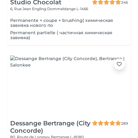
Studio Chocolat
246
6, Rue Jean Engling
Dommeldange L-1466
Permanente + coupe + brushing( химическая
завивка нового по
Permanent partielle ( частичная химическая
завивка)
Dessange Bertrange (City
289
Concorde)
80, Route de Longwy
Bertrange L-8080