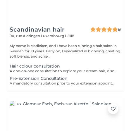
Scandinavian hair
18
9A, rue Aldringen
Luxembourg L-1118
My name is Madicken, and I have been running a hair salon in
Sweden for 10 years. Early on, I specialized in blonding, creating
soft blends, and achie...
Hair colour consultation
A one-on-one consultation to explore your dream hair, discuss colour possibilities, pricing, and create a tailored plan to achieve the best result for you.
Pre-Extension Consultation
A mandatory consultation prior to your extension appointment. During this session we will assess your hair, discuss your desired look, color match, and determine the right amount of hair needed. This ensures a flawless result and allows us to order the perfect extensions for you. Please note: installation cannot be booked without a consultation first