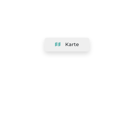
Karte
Unternehmen
Support
Team
&
Jobs
Ihr Geschäft hinzufügen
Rechtlich