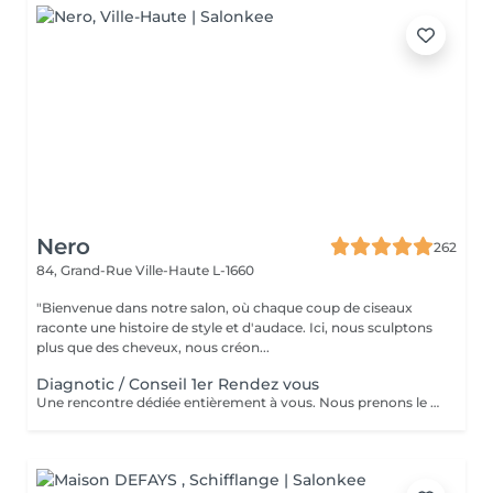
Nero
262
84, Grand-Rue
Ville-Haute L-1660
"Bienvenue dans notre salon, où chaque coup de ciseaux
raconte une histoire de style et d'audace. Ici, nous sculptons
plus que des cheveux, nous créon...
Diagnotic / Conseil 1er Rendez vous
Une rencontre dédiée entièrement à vous. Nous prenons le temps d'analyser votre chevelure, de comprendre vos habitudes et d'échanger sur vos envies pour définir ensemble la routine et le style qui vous correspondent vraiment. Un moment privilégié pour poser les bases d'un suivi sur mesure.