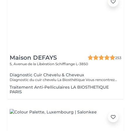
Maison DEFAYS
253
5, Avenue de la Libération
Schifflange L-3850
Diagnostic Cuir Chevelu & Cheveux
Diagnostic du cuir chevelu La Biosthétique Vous rencontrez des problèmes au niveau du cuir chevelu ? Cheveux gras, pellicules, démangeaisons ou sécheresse cutanée ? Profitez de notre diagnostic professionnel du cuir chevelu pour identifier les causes et trouver des solutions adaptées à vos besoins. Grâce à une analyse précise, nous vous proposons des recommandations personnalisées pour retrouver un cuir chevelu sain et équilibré. N'hésitez pas à réserver votre rendez-vous dès maintenant
Traitement Anti-Pelliculaires LA BIOSTHETIQUE
PARIS