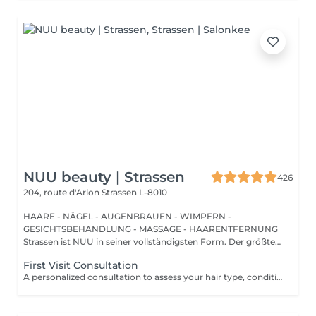
NUU beauty | Strassen
426
204, route d'Arlon
Strassen L-8010
HAARE - NÄGEL - AUGENBRAUEN - WIMPERN -
GESICHTSBEHANDLUNG - MASSAGE - HAARENTFERNUNG
Strassen ist NUU in seiner vollständigsten Form. Der größte
Sal...
First Visit Consultation
A personalized consultation to assess your hair type, condition, and goals helping us recommend the perfect treatments, color, or cut to suit your style and lifestyle.