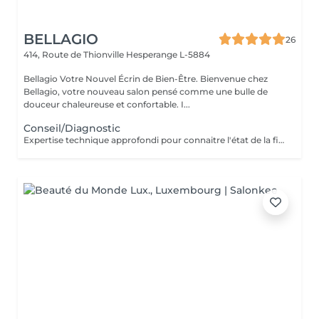
BELLAGIO
26
414, Route de Thionville
Hesperange L-5884
Bellagio Votre Nouvel Écrin de Bien-Être. Bienvenue chez
Bellagio, votre nouveau salon pensé comme une bulle de
douceur chaleureuse et confortable. I...
Conseil/Diagnostic
Expertise technique approfondi pour connaitre l'état de la fibre capillaire et diagnostic il vous aide à choisir une coupe et coiffage adapté à votre morphologie. Nous travaillons exclusivement avec un produit breveté de coloration permanente professionnelle sans ammoniaque, enrichie en caviar et en kératine. Elle offre des résultats intenses, homogènes et durables tout en respectant la fibre capillaire. Sa formule assure une couverture optimale des cheveux blancs, une excellente tenue et une brillance remarquable. Pour les blond la formule infusée d'actifs cosmétiques végétaux hydratants et protecteurs, permet un travail d'éclaircissement profond tout en douceur.