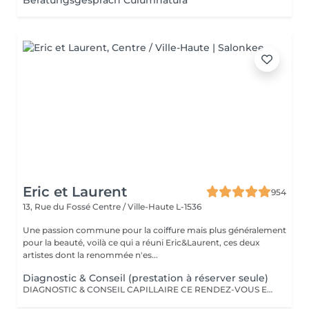
Beratungsgespräch Culumnatura
Eric et Laurent
954
13, Rue du Fossé
Centre / Ville-Haute L-1536
Une passion commune pour la coiffure mais plus généralement
pour la beauté, voilà ce qui a réuni Eric&Laurent, ces deux
artistes dont la renommée n'es...
Diagnostic & Conseil (prestation à réserver seule)
DIAGNOSTIC & CONSEIL CAPILLAIRE CE RENDEZ-VOUS EST EXCLUSIVEMENT RÉSERVÉ À UNE PREMIÈRE RENCONTRE AVEC NOTRE EXPERT CAPILLAIRE AFIN DE RÉALISER UN DIAGNOSTIC PERSONNALISÉ DE VOS CHEVEUX ET DE VOTRE CUIR CHEVELU. CETTE CONSULTATION DOIT ÊTRE RÉSERVÉE SEULE ET NE PEUT ÊTRE ASSOCIÉE À AUCUNE AUTRE PRESTATION OU RÉSERVATION. À L'ISSUE DE CET ÉCHANGE, UN ACCOMPAGNEMENT ET DES RECOMMANDATIONS ADAPTÉS À VOS BESOINS POURRONT VOUS ÊTRE PROPOSÉS. Diagnostic & Conseil Capillaire Prenez un moment privilégié pour échanger autour de vos cheveux, de vos envies et de vos habitudes. Lors de ce rendez-vous, nous réalisons un diagnostic personnalisé du cuir chevelu et de la fibre capillaire, nous vous orientons vers les coupes, couleurs et traitements les plus adaptés à votre image, à votre routine et à la beauté naturelle de vos cheveux. Nous vous apportons également des conseils personnalisés sur l'entretien à la maison ainsi que sur les produits les plus adaptés à vos besoins pour prolonger les résultats et préserver la beauté de vos cheveux au quotidien. Ce moment permet aussi de répondre à toutes vos questions et de construire ensemble un résultat entièrement sur mesure.