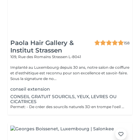
Paola Hair Gallery &
158
Institut Strassen
109, Rue des Romains
Strassen L-8041
Implanté au Luxembourg depuis 30 ans, notre salon de coiffure
et d'esthétique est reconnu pour son excellence et savoir-faire.
Sous la signature de no...
conseil extension
CONSEIL GRATUIT SOURCILS, YEUX, LEVRES OU
CICATRICES
Permet: - De créer des sourcils naturels 3D en trompe l'oeil en poils pour parfaire une ligne déjà existante en effet poudré. - De définir et volumiser vos lèvres dans des teintes nuées ou donner un effet légèrement maquillé. - Pour les yeux vous pouvez opter pour un trait fin au ras des cils pour un résultat discret ou un liner poudré pour un effet raffiné. Il est également possible de corriger des cicatrices. Notre esthéticienne Elodie pratique la micropigmentation digitale à ne pas confondre avec le microblading ( lame manuelle ) depuis plus de 10 ans. Pas d'effets tatouage, pas de pigments qui virent, pas de cicatrices. Cette méthode ne crée pas de cicatrices et permet d'insérer le pigment de manière douce dans la peau. Les pigments utilisés ne virent pas dans le temps et Elodie vous promet un résultat raffiné et non un effet marqué style "tatouage". Nous vous proposons un rendez-vous conseil gratuit afin de visualiser l'effet avec du maquillage et d'obtenir les réponses à vos questions.