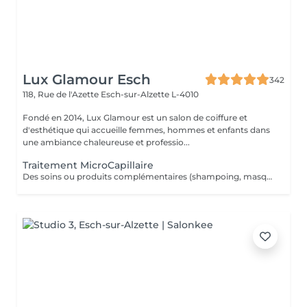
Lux Glamour Esch
342
118, Rue de l'Azette
Esch-sur-Alzette L-4010
Fondé en 2014, Lux Glamour est un salon de coiffure et
d'esthétique qui accueille femmes, hommes et enfants dans
une ambiance chaleureuse et professio...
Traitement MicroCapillaire
Des soins ou produits complémentaires (shampoing, masques, hydratations profondes, fixateurs, etc.) peuvent être suggérés lors de votre venue, selon l'état de vos cheveux et vos objectifs beauté. Ces compléments ne figurent pas dans la réservation en ligne. Ces options peuvent entraîner un coût supplémentaire, toujours communiqué clairement avant toute application.