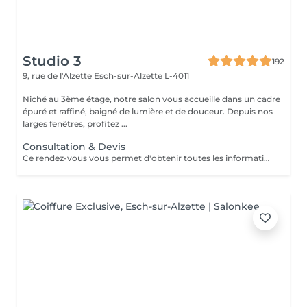
Studio 3
192
9, rue de l'Alzette
Esch-sur-Alzette L-4011
Niché au 3ème étage, notre salon vous accueille dans un cadre
épuré et raffiné, baigné de lumière et de douceur. Depuis nos
larges fenêtres, profitez ...
Consultation & Devis
Ce rendez-vous vous permet d'obtenir toutes les informations nécessaires avant votre prestation : - conseils personnalisés - étude de vos besoins - diagnostic du cheveu Le montant de la consultation sera déduit de votre prestation finale si vous réservez immédiatement après ce rendez-vous.