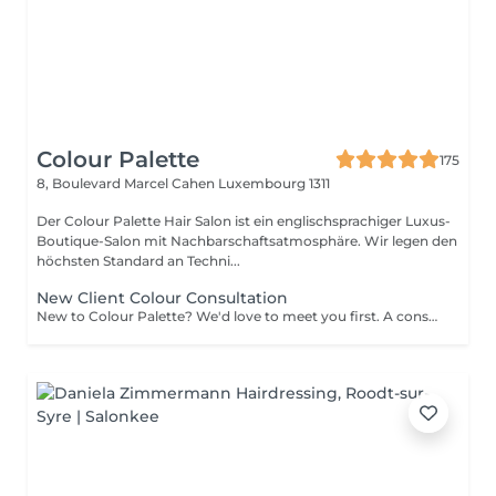
Colour Palette
175
8, Boulevard Marcel Cahen
Luxembourg 1311
Der Colour Palette Hair Salon ist ein englischsprachiger Luxus-
Boutique-Salon mit Nachbarschaftsatmosphäre. Wir legen den
höchsten Standard an Techni...
New Client Colour Consultation
New to Colour Palette? We'd love to meet you first. A consultation is required before booking any new colour service, including highlights, balayage, blonding, and colour transformations. During your consultation, we'll discuss your hair goals, assess your hair, and create a personalised colour plan together. Solid root retouch appointments are exempt from this requirement. Ideal for: Major colour changes Colour corrections First-time lightening or blonding Extension inquiries Unsure clients