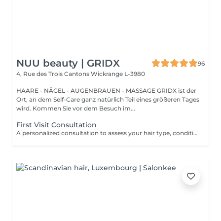
NUU beauty | GRIDX
96
4, Rue des Trois Cantons
Wickrange L-3980
HAARE - NÄGEL - AUGENBRAUEN - MASSAGE GRIDX ist der
Ort, an dem Self-Care ganz natürlich Teil eines größeren Tages
wird. Kommen Sie vor dem Besuch im...
First Visit Consultation
A personalized consultation to assess your hair type, condition, and goals helping us recommend the perfect treatments, color, or cut to suit your style and lifestyle.