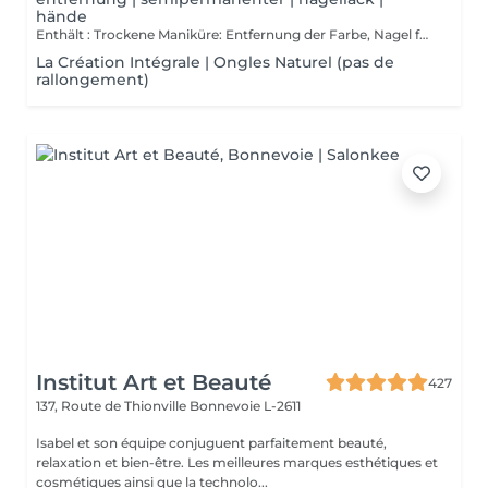
hände
Enthält : Trockene Maniküre: Entfernung der Farbe, Nagel formen, Reinigung der Nagelhaut und zum Abschluss einer Massage der Hände am Ende der trockenen Maniküre und eventuell am Ende mit einem stärkenden Lack überziehen.
La Création Intégrale | Ongles Naturel (pas de
rallongement)
Institut Art et Beauté
427
137, Route de Thionville
Bonnevoie L-2611
Isabel et son équipe conjuguent parfaitement beauté,
relaxation et bien-être. Les meilleures marques esthétiques et
cosmétiques ainsi que la technolo...