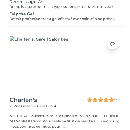
Remplissage Gel
Remplissage en gel ou acrygel sur ongles naturels ou avec rallongement existant. Le service comprend la manucure russe, la correction de l'architecture, le renforcement de la structure en gel et une finition lisse, uniforme et résistante.
Dépose Gel
Retrait professionnel du gel effectué avec soin afin de préserver l'ongle naturel. Le service comprend la manucure russe, la mise en forme de l'ongle et une pose de vernis traditionnel transparent, pour une finition propre, soignée et naturelle.
Charlen's
993
2, Rue Glesener
Gare L-1631
NOUVEAU : ouverture tous les lundis !!!! NON STOP DU LUNDI
AU SAMEDI L'incontournable institut de beauté à Luxembourg.
Nous sommes connues pour n...