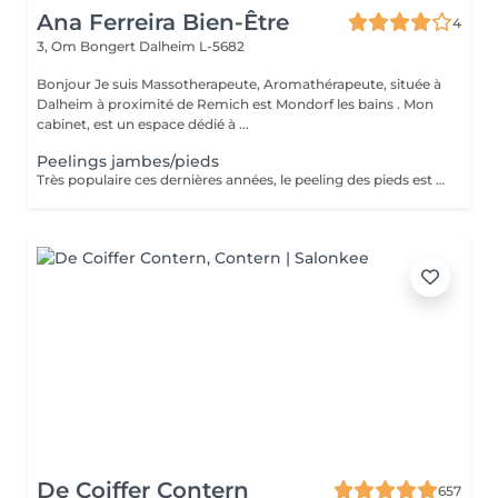
Ana Ferreira Bien-Être
4
3, Om Bongert
Dalheim L-5682
Bonjour Je suis Massotherapeute, Aromathérapeute, située à
Dalheim à proximité de Remich est Mondorf les bains . Mon
cabinet, est un espace dédié à ...
Peelings jambes/pieds
Très populaire ces dernières années, le peeling des pieds est une alternative intéressante pour toutes les personnes souhaitant retrouver les pieds doux de leur enfance . Comment fonctionne ce soin ? Est-il réellement efficace ? Présente-t-il des risques ? Découvrez ici plus d'informations sur le peeling des pieds, un soin tendance pas comme les autres.
De Coiffer Contern
657