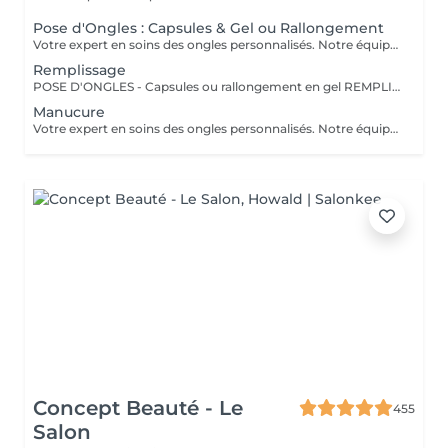
Pose d'Ongles : Capsules & Gel ou Rallongement
Votre expert en soins des ongles personnalisés. Notre équipe de prothésistes ongulaires diplômées vous offre une gamme complète de services pour des ongles magnifiques et durables. Expertise et Professionnalisme : Prothésistes qualifiées et expérimentées : o Isabel o Francesca o Fatima o Deborah o Patricia o Mirza Des produits de haute qualité, aux couleurs variées pour des résultats éclatants et durables. Garantie de beauté et santé de vos ongles. Services adaptés à vos goûts et votre personnalité Capsules pour allonger rapidement vos ongles. Rallongement en Gel : Pour un résultat naturel et durable. Remplissage toute les 3 a 4 semaines pour comble la repousse et préserve l'intégrité de la pose initiale. Manucure Soins et esthétisme pour des ongles en pleine santé et élégants. Nos Techniques Manucure Combinée : Soins complets et embellissement. Vernis Semi-Permanent : Couleur durable sans pose de gel. Chablon ou Capsules : Pose traditionnelle ou look naturel.
Remplissage
POSE D'ONGLES - Capsules ou rallongement en gel REMPLISSAGE MANUCURE Nos prothésistes ongulaire diplômée vous accueille dans notre espace d'esthétique des soins des ongles personnalisés. Nos maîtrisons des méthodes qui sauront vous permettre de garder de beaux ongles durablement avec le stylise en fonction de vos goûts et de votre personnalité : manucure combinée, pose de vernis semi-permanent, remplissage, pose complète au chablon ou capsules. Nos produits à la pointe des tendances, de haute qualité, des couleurs dotées d'une pigmentation multiples.
Manucure
Votre expert en soins des ongles personnalisés. Notre équipe de prothésistes ongulaires diplômées vous offre une gamme complète de services pour des ongles magnifiques et durables. Expertise et Professionnalisme : Prothésistes qualifiées et expérimentées : o Isabel, o Francesca, o Fatima, o Deborah, o Patricia, o Mirza, Des produits de haute qualité, aux couleurs variées pour des résultats éclatants et durables. Garantie de beauté et santé de vos ongles. Services adaptés à vos goûts et votre personnalité Capsules pour allonger rapidement vos ongles. Rallongement en Gel : Pour un résultat naturel et durable. Remplissage toute les 3 a 4 semaines pour comble la repousse et préserve l'intégrité de la pose initiale. Manucure Soins et esthétisme pour des ongles en pleine santé et élégants. Nos Techniques Manucure Combinée : Soins complets et embellissement. Vernis Semi-Permanent : Couleur durable sans pose de gel. Chablon ou Capsules : Pose traditionnelle ou look naturel.
Concept Beauté - Le
455
Salon