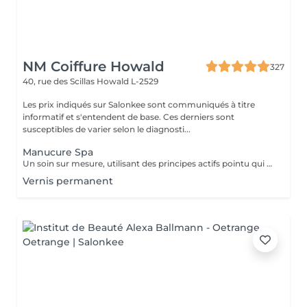
NM Coiffure Howald
327
40, rue des Scillas
Howald L-2529
Les prix indiqués sur Salonkee sont communiqués à titre
informatif et s'entendent de base. Ces derniers sont
susceptibles de varier selon le diagnosti...
Manucure Spa
Un soin sur mesure, utilisant des principes actifs pointu qui vous aidera a la restructuration de vos mains ainsi que vos ongles. Une combination parfaite entre exfoliation et masque pour retrouver éclat et hydratation durable .
Vernis permanent