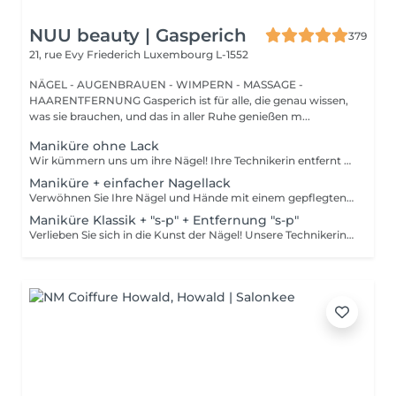
NUU beauty | Gasperich
379
21, rue Evy Friederich
Luxembourg L-1552
NÄGEL - AUGENBRAUEN - WIMPERN - MASSAGE -
HAARENTFERNUNG Gasperich ist für alle, die genau wissen,
was sie brauchen, und das in aller Ruhe genießen m...
Maniküre ohne Lack
Wir kümmern uns um ihre Nägel! Ihre Technikerin entfernt sanft abgestorbene hautzellen, feilt und formt ihre Nägel und poliert die oberfläche für ein glattes, natürliches finish. Unsere meister bieten kantige, hardware- oder kombinierte manicures an, je nach ihren wünschen. Wie wird eine manicure ohne nagellack durchgeführt? - raue haut wird sanft entfernt - die form der nagelplatte wird behutsam korrigiert - die Nagelhaut und seitlichen ränder werden sorgfältig bearbeitet - Nagelhautöl und handcreme werden aufgetragen, um zu pflegen und zu hydratisieren Altersbeschränkung: empfohlen ab 14 Jahren. Nachbehandlungsempfehlungen: es sind keine speziellen Nachbehandlungen erforderlich. Häufigkeit: alle 3 Wochen.
Maniküre + einfacher Nagellack
Verwöhnen Sie Ihre Nägel und Hände mit einem gepflegten und ordentlichen Erscheinungsbild! Unsere Technikerinnen werden effektiv abgestorbene Hautzellen entfernen, die Nägel in Form bringen und feilen sowie die äußere Oberfläche polieren. Am Ende dieser Behandlung wird ein regulärer Nagellack aufgetragen. Unsere Meisterinnen bieten klassische, Hardware- oder kombinierte Maniküre an. Wie wird die Maniküre mit regulärer Nagellack durchgeführt? - rauhe Haut wird entfernt - die Form der Nagelplatte wird korrigiert - die Nagelhaut und seitlichen Rillen werden korrigiert - Nagellack wird aufgetragen - Nagelhautöl und Handcreme werden aufgetragen Altersbeschränkungen: empfohlen ab 14 Jahren. Empfehlungen nach dem Eingriff: es gibt keine speziellen Empfehlungen nach diesem Verfahren. Frequenz: einmal in 3 Wochen.
Maniküre Klassik + "s-p" + Entfernung "s-p"
Verlieben Sie sich in die Kunst der Nägel! Unsere Technikerinnen werden effektiv abgestorbene Hautzellen entfernen, die Nägel in Form bringen und feilen sowie die äußere Oberfläche polieren. Dann wird ein semi-permanenter Nagellack aufgetragen. Er sieht aus wie ein normaler Nagellack, hält aber viel länger auf Ihren Nägeln. Fantastisch, oder? Er wird in einer LED-Lampe getrocknet und hält wochenlang. Unsere Meisterinnen bieten klassische, Hardware- oder kombinierte Maniküre an. Wie wird die Maniküre mit semi-permanent Nagellack durchgeführt? - entfernen des alten semi-permanenten Lacks (falls erforderlich) - rauhe Haut wird entfernt - die Form der Nagelplatte wird korrigiert - die Nagelhaut und seitlichen Rillen werden korrigiert - Semi-permanenter Nagellack wird aufgetragen - Nagelhautöl und Handcreme werden aufgetragen Altersbeschränkungen: empfohlen ab 16 Jahren. Empfehlungen nach dem Eingriff: es gibt keine speziellen Empfehlungen nach diesem Verfahren. Frequenz: einmal in 3 Wochen.