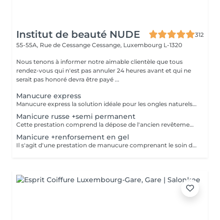
Institut de beauté NUDE
312
55-55A, Rue de Cessange
Cessange, Luxembourg L-1320
Nous tenons à informer notre aimable clientèle que tous
rendez-vous qui n'est pas annuler 24 heures avant et qui ne
serait pas honoré devra être payé ...
Manucure express
Manucure express la solution idéale pour les ongles naturels courts. Cette prestation comprend la dépose du revêtement, une préparation rapide des ongles et des cuticules, un renforcement avec une base rubber transparente et une finition avec un top camouflage. Sans modification de la forme naturelle de l'ongle : nous conservons votre forme habituelle, ovale ou carrée.
Manicure russe +semi permanent
Cette prestation comprend la dépose de l'ancien revêtement, le soin des cuticules, le travail des contours de l'ongle, la préparation de la plaque ongulaire et l'application d'un nouveau vernis semi-permanent. Afin de conserver un résultat soigné et durable, un remplissage est recommandé toutes les 2,5 à 3 semaines.
Manicure +renforsement en gel
Il s'agit d'une prestation de manucure comprenant le soin des cuticules, le polissage des replis latéraux, ainsi que le renforcement de vos ongles naturels sans extension. Les ongles deviennent plus forts, soignés et gardent leur longueur naturelle. Il est recommandé de répéter la procédure toutes les 3 semaines pour maintenir un résultat optimal.