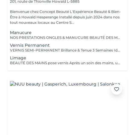
201, route de Thionville
Howald L-5885
Bienvenue chez Concept Beauté L'Expérience Beauté & Bien-
Être à Howald Hesperange Installé depuis juin 2024 dans nos
tout nouveaux locaux au Centre S...
Manucure
NOS PRESTATIONS ONGLES & MANUCURE BEAUTÉ DES MAINS Manucure & Soin Nourrissant Offrez à vos mains un soin complet avec une manucure experte comprenant : Limage et mise en forme des ongles Soins des cuticules pour un contour net Massage nourrissant avec des soins hydratants ProNails En supplément : Application d'un vernis Longwear ou semi-permanent (en option) Une pause bien-être idéale pour retrouver des mains soignées et élégantes. OPTIONS À LA CARTE Personnalisez votre soin ! Selon vos envies, vous pouvez compléter votre manucure avec : Pose de vernis Longwear Pour une touche de couleur élégante Vernis semi-permanent Tenue parfaite jusqu'à 3 semaines Soin Spa Complet des mains Exfoliation, masque nourrissant et massage profond pour une détente absolue Offrez à vos mains un soin sur-mesure, réalisé par nos professionnelles expertes ! Notre équipe est composée d'expertes hautement qualifiées, dont certaines sont formatrices en onglerie dans notre centre Concept Beauté Distribution. Nous maîtrisons les dernières tendances et techniques pour garantir des prestations d'exception. Besoin d'un conseil personnalisé ? Nous sommes là pour vous guider vers la meilleure option selon votre type d'ongles et votre style de vie. Offrez à vos mains et à vos pieds l'expertise qu'ils méritent avec ProNails et notre équipe d'expertes !
Vernis Permanent
VERNIS SEMI-PERMANENT Brillance & Tenue 3 Semaines Idéal pour celles qui veulent une manucure impeccable sans abîmer leurs ongles naturels, le vernis semi-permanent ProNails assure une brillance éclatante et une tenue longue durée. Pourquoi choisir le semi-permanent ? Séchage immédiat sous lampe LED Jusqu'à 3 semaines de tenue sans s'écailler Large choix de couleurs tendances Dépose rapide et en douceur Disponible pour les mains & les pieds pour une mise en beauté complète. ONGLES PARFAITS AVEC PRONAILS EXPERTISE & QUALITÉ PROFESSIONNELLE Dans notre institut, nous vous offrons un service onglerie haut de gamme, réalisé avec les produits de la marque ProNails, reconnue pour sa qualité et sa tenue exceptionnelle. Nos expertes en onglerie, dont certaines sont également formatrices en prothésie ongulaire dans notre centre de formation Concept Beauté Distribution, sauront vous conseiller et sublimer vos ongles avec professionnalisme.
Limage
BEAUTÉ DES MAINS pose vernis Après un soin des mains, une pose vernis : Limage et mise en forme des ongles Application d'un vernis Longwear ProNails longue tenue ou semi-permanent (en option) Une pause bien-être idéale pour retrouver des mains soignées et élégantes.