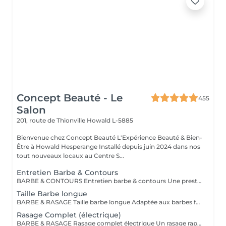
Concept Beauté - Le
455
Salon
201, route de Thionville
Howald L-5885
Bienvenue chez Concept Beauté L'Expérience Beauté & Bien-
Être à Howald Hesperange Installé depuis juin 2024 dans nos
tout nouveaux locaux au Centre S...
Entretien Barbe & Contours
BARBE & CONTOURS Entretien barbe & contours Une prestation idéale pour entretenir votre barbe et lui donner une forme nette et soignée. Cyril redéfinit les contours avec précision et travaille la longueur pour un résultat harmonieux. Finition aux ciseaux et à la tondeuse. Bienvenue dans notre espace Barber avec Cyril, notre expert barbier Nous accueillons notre clientèle masculine dans un espace Barber élégant et moderne, où Cyril, notre barbier, met son expertise au service de votre style. Que ce soit pour une coupe de cheveux impeccable ou un soin de barbe sur mesure, chaque prestation est réalisée avec précision et savoir-faire, dans une ambiance conviviale et raffinée.
Taille Barbe longue
BARBE & RASAGE Taille barbe longue Adaptée aux barbes fournies et longues, cette prestation permet d'équilibrer les volumes et de structurer votre barbe tout en respectant votre style. La coupe est réalisée aux ciseaux et à la tondeuse, avec des soins spécifiques pour nourrir et discipliner le poil. Bienvenue dans notre espace Barber avec Cyril, notre expert barbier Nous accueillons notre clientèle masculine dans un espace Barber élégant et moderne, où Cyril, notre barbier, met son expertise au service de votre style. Que ce soit pour une coupe de cheveux impeccable ou un soin de barbe sur mesure, chaque prestation est réalisée avec précision et savoir-faire, dans une ambiance conviviale et raffinée.
Rasage Complet (électrique)
BARBE & RASAGE Rasage complet électrique Un rasage rapide et efficace réalisé à la tondeuse et à la shavette électrique, idéal pour un look soigné et sans irritation. Bienvenue dans notre espace Barber avec Cyril, notre expert barbier Nous accueillons notre clientèle masculine dans un espace Barber élégant et moderne, où Cyril, notre barbier, met son expertise au service de votre style. Que ce soit pour une coupe de cheveux impeccable ou un soin de barbe sur mesure, chaque prestation est réalisée avec précision et savoir-faire, dans une ambiance conviviale et raffinée.