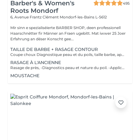
Barber's & Women's
495
Roots Mondorf
6, Avenue Frantz Clément
Mondorf-les-Bains L-5612
Mir sinn e spezialiséierte BARBER SHOP, deen professionell
Haarschnëtter fir Männer an Fraen ugebitt. Mat iwwer 25 Joer
Erfahrung an dëser Konscht gee...
TAILLE DE BARBE + RASAGE CONTOUR
Coupe choux Diagnostique peau et du poils, taille barbe, application d'un pre shave ou huile de rasage, bain chaud, rasage contour avec mousse à l'ancienne, bain froid et pour finir soin pierre d'alun ou after shave et massage faciale
RASAGE À L'ANCIENNE
Rasage de près, -Diagnostics peau et nature du poil. -Application d'un pré shave ou huile de rasage. -Bain chaud avec vapothérapie aux huiles essentielles. -Premier passage de lames avec mousse à l'ancienne, rinçage de la peau, deuxième passage de lames, bain froid. -Soin avec pierre d'alun ou after shave. -Massage faciale.
MOUSTACHE