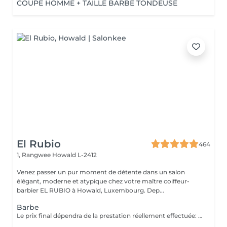
COUPE HOMME + TAILLE BARBE TONDEUSE
El Rubio
464
1, Rangwee
Howald L-2412
Venez passer un pur moment de détente dans un salon
élégant, moderne et atypique chez votre maître coiffeur-
barbier EL RUBIO à Howald, Luxembourg. Dep...
Barbe
Le prix final dépendra de la prestation réellement effectuée: Taille barbe : 26 EUR Taille barbe avec rasage contours : 32.5 EUR Rasage complet avec soins : 32.5 EUR