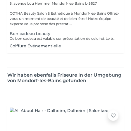
5, avenue Lou Hemmer
Mondorf-les-Bains L-5627
GOTHA Beauty Salon & Esthétique à Mondorf-les-Bains Offrez-
vous un moment de beauté et de bien-être ! Notre équipe
experte vous propose des prestati...
Bon cadeau beauty
Ce bon cadeau est valable sur présentation de celui-ci. Le bénéficiaire pourra librement choisir les prestations de son choix, selon ses envies et ses besoins, dans la limite du montant indiqué. Les bons cadeaux sont valables pendant une durée d’un an à compter de leur date d’émission. Pour les entreprises et les professionnels, nous proposons également des bons cadeaux personnalisés, préparés sur demande et disponibles au retrait directement au salon.
Coiffure Événementielle
Wir haben ebenfalls Friseure in der Umgebung
von Mondorf-les-Bains gefunden