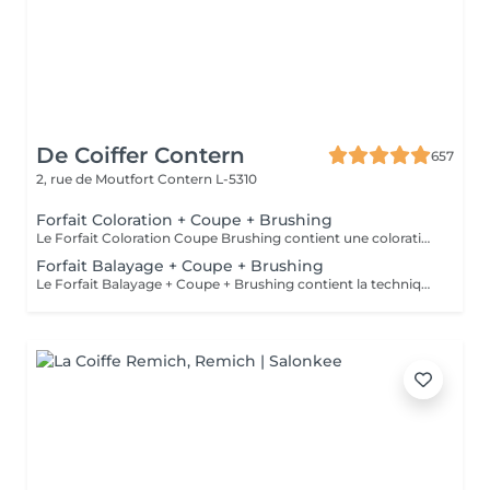
De Coiffer Contern
657
2, rue de Moutfort
Contern L-5310
Forfait Coloration + Coupe + Brushing
Le Forfait Coloration Coupe Brushing contient une coloration des racines et une coupe. Dépendant de la quantité de couleur utilisée ou de la longueur des cheveux le prix peut varier. (Veuillez sélectionner le Forfait Balayage au cas où vous souhaitez avoir des mèches ou un Balayage.) En cas de questions veuillez appeler au +352 26 35 02 89
Forfait Balayage + Coupe + Brushing
Le Forfait Balayage + Coupe + Brushing contient la technique Balayage, un coulage (pour donner le bon reflet au Balayage), Olaplex, une Coupe et un Brushing. Dépendant de la quantité de produit utilisée ou de la longueur des cheveux, le prix peut varier. En cas de questions veuillez appeler au +352 26 35 02 89.