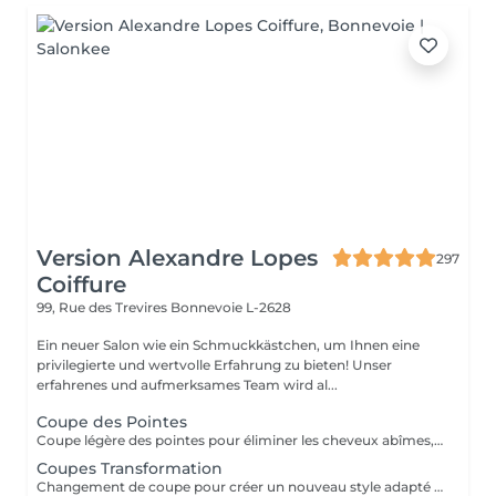
Version Alexandre Lopes
297
Coiffure
99, Rue des Trevires
Bonnevoie L-2628
Ein neuer Salon wie ein Schmuckkästchen, um Ihnen eine
privilegierte und wertvolle Erfahrung zu bieten! Unser
erfahrenes und aufmerksames Team wird al...
Coupe des Pointes
Coupe légère des pointes pour éliminer les cheveux abîmes, rafraîchir la coupe et garder les cheveux sains sans changer significativement la longueur.
Coupes Transformation
Changement de coupe pour créer un nouveau style adapté à la forme du visage, à la texture des cheveux et aux envies de la cliente. Peut inclure une modification importante de la loungeur et du volume.