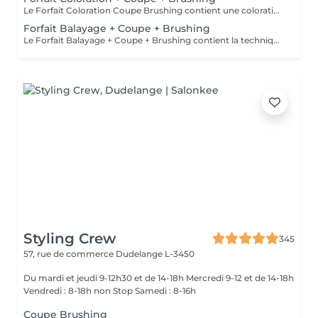
Le Forfait Coloration Coupe Brushing contient une coloration des racines et une coupe. Dépendant de la quantité de couleur utilisée ou de la longueur des cheveux le prix peut varier. (Veuillez sélectionner le Forfait Balayage au cas où vous souhaitez avoir des mèches ou un Balayage.) En cas de questions veuillez appeler au +352 26 35 02 89
Forfait Balayage + Coupe + Brushing
Le Forfait Balayage + Coupe + Brushing contient la technique Balayage, un coulage (pour donner le bon reflet au Balayage), Olaplex, une Coupe et un Brushing. Dépendant de la quantité de produit utilisée ou de la longueur des cheveux, le prix peut varier. En cas de questions veuillez appeler au +352 26 35 02 89.
Styling Crew
345
57, rue de commerce
Dudelange L-3450
Du mardi et jeudi 9-12h30 et de 14-18h Mercredi 9-12 et de 14-18h
Vendredi : 8-18h non Stop Samedi : 8-16h
Coupe Brushing