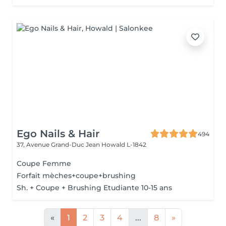
Ego Nails & Hair
494
37, Avenue Grand-Duc Jean
Howald L-1842
Coupe Femme
Forfait mèches+coupe+brushing
Sh. + Coupe + Brushing Etudiante 10-15 ans
«
1
2
3
4
...
8
»