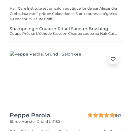
Hair Care Institute est un salon boutique fondé par Alexandra
Grohs, lauréate 1 prix en Coloration et 3 prix toutes catégories
au concours Haute Coiff...
Shampoing + Coupe + Rituel Sauna + Brushing
Coupe Précise Méthode Sassoon Chaque coupe au Hair Care Institute est réalisée selon les principes de coupe Sassoon, combinant précision géométrique et structure. En utilisant des carrés, triangles et arcs, nous créons des formes équilibrées, un mouvement naturel et des dégradés harmonieux, adaptés à la texture de vos cheveux et à la forme de votre visage. Rituel Sauna avec les soins Aveda Découvrez notre Rituel Sauna avec Aveda Botanical Repair, Nutriplenish ou Scalp Solutions. Grâce à un sauna capillaire à ozone actif, la chaleur et la vapeur ouvrent la cuticule et favorisent l'absorption des ingrédients nourrissants, laissant les cheveux plus forts, plus doux et lumineux. - Botanical Repair Répare et renforce les cheveux abîmés - Nutriplenish Hydratation profonde et douceur - Scalp Solutions Équilibre et revitalise le cuir chevelu
Peppe Parola
867
16, rue Munster
Grund L-2160