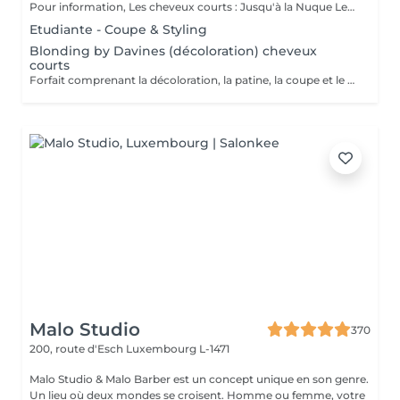
Pour information, Les cheveux courts : Jusqu'à la Nuque Les cheveux mi-longs : Jusqu'à l'épaule Les cheveux longs : En dessous de l'épaule Un supplément sera demandé pour les cheveux très longs, (jusqu'au milieu du dos)
Etudiante - Coupe & Styling
Blonding by Davines (décoloration) cheveux
courts
Forfait comprenant la décoloration, la patine, la coupe et le styling. Un diagnostic personnalisé sera réalisé lors de la prestation.
Malo Studio
370
200, route d'Esch
Luxembourg L-1471
Malo Studio & Malo Barber est un concept unique en son genre.
Un lieu où deux mondes se croisent. Homme ou femme, votre