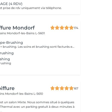
AGE (4 RDV)
 prise de rdv uniquement via téléphone.
iffure Mondorf
174
bains
Mondorf-les-Bains L-5601
upe-Brushing
Coupe tendance + brushing. Les soins et brushing sont facturés en fonction de la longueur des cheveux.
rushing
ushing
rushing
iffure
167
ains
Mondorf-les-Bains L-5610
ixte. Nous sommes situé à quelques
hermal avec un parking gratuit à deux minutes à
..