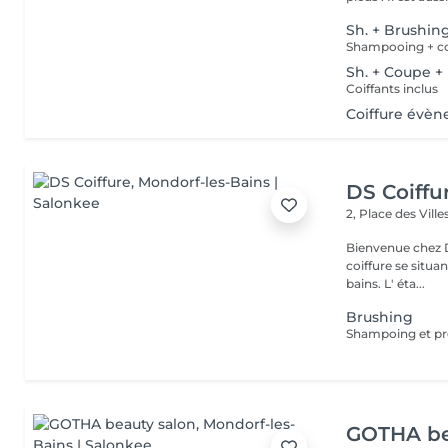
Sh. + Brushin
Shampooing + coi
Sh. + Coupe +
Coiffants inclus
Coiffure évèn
DS Coiffu
2, Place des Vill
Bienvenue chez DS Coiffure , Sara vous
coiffure se situa
bains. L' éta...
Brushing
GOTHA be