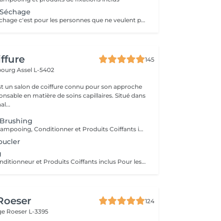
 Séchage
A noter que la séchage c'est pour les personnes que ne veulent pas faire le brushing. C'est simplement pour en enlever l'excès de l'eau du cheveux!
iffure
145
mbourg
Assel L-5402
 est un salon de coiffure connu pour son approche
nsable en matière de soins capillaires. Situé dans
l...
 Brushing
Diagnostique, Shampooing, Conditionner et Produits Coiffants inclus
oucler
g
Shampooing, Conditionneur et Produits Coiffants inclus Pour les brushing avec effet Wave/ondes sera facturer un suppléments
 Roeser
124
nge
Roeser L-3395