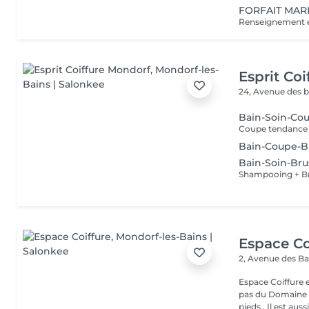
FORFAIT MARI
Renseignement et
Esprit Co
24, Avenue des 
Bain-Soin-Co
Bain-Coupe-B
Bain-Soin-Br
Shampooing + B
Espace Co
2, Avenue des B
Espace Coiffure est un salon M
pas du Domaine T
pieds . Il est aussi.