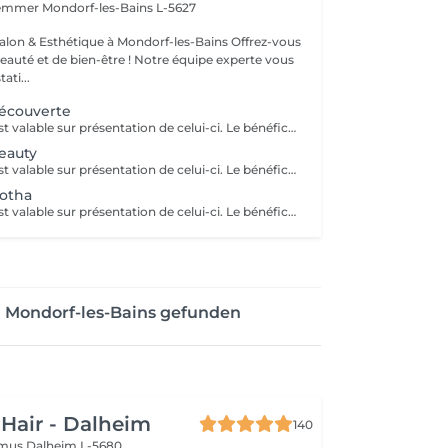
Hemmer
Mondorf-les-Bains L-5627
& Esthétique à Mondorf-les-Bains Offrez-vous
uté et de bien-être ! Notre équipe experte vous
ati...
écouverte
Ce bon cadeau est valable sur présentation de celui-ci. Le bénéficiaire pourra librement choisir les prestations de son choix, selon ses envies et ses besoins, dans la limite du montant indiqué. Les bons cadeaux sont valables pendant une durée d’un an à compter de leur date d’émission. Nous proposons également des bons cadeaux personnalisés, préparés sur demande et disponibles au retrait directement au salon.
eauty
Ce bon cadeau est valable sur présentation de celui-ci. Le bénéficiaire pourra librement choisir les prestations de son choix, selon ses envies et ses besoins, dans la limite du montant indiqué. Les bons cadeaux sont valables pendant une durée d’un an à compter de leur date d’émission. Pour les entreprises et les professionnels, nous proposons également des bons cadeaux personnalisés, préparés sur demande et disponibles au retrait directement au salon.
otha
Ce bon cadeau est valable sur présentation de celui-ci. Le bénéficiaire pourra librement choisir les prestations de son choix, selon ses envies et ses besoins, dans la limite du montant indiqué. Les bons cadeaux sont valables pendant une durée d’un an à compter de leur date d’émission. Pour les entreprises et les professionnels, nous proposons également des bons cadeaux personnalisés, préparés sur demande et disponibles au retrait directement au salon.
n Mondorf-les-Bains gefunden
 Hair - Dalheim
140
imus
Dalheim L-5680