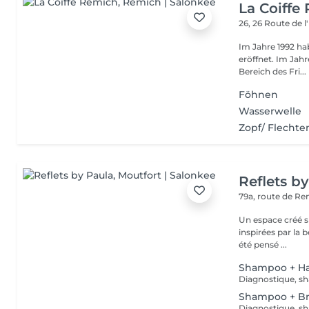
La Coiffe
26, 26 Route de 
Im Jahre 1992 ha
eröffnet. Im Jahre 2001 sind wir der Internationalen Vereinigung im
Bereich des Fri...
Föhnen
Wasserwelle
Zopf/ Flechte
Reflets b
79a, route de R
Un espace créé s
inspirées par la beauté,
été pensé ...
Shampoo + Ha
Diagnostique, sh
Shampoo + B
Diagnostique, sh