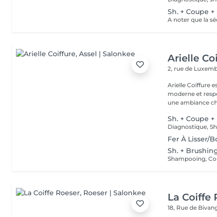
Sh. + Coupe +
Arielle Co
2, rue de Luxe
Arielle Coiffure
moderne et respo
une ambiance cha
Sh. + Coupe +
Fer À Lisser/B
Sh. + Brushin
La Coiffe
18, Rue de Biva