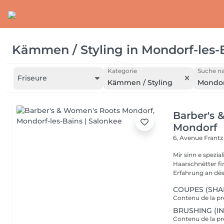
Kämmen / Styling
in
Mondorf-les-
Kategorie
Suche na
Friseure
Kämmen / Styling
Mondor
Barber's 
Mondorf
6, Avenue Frant
Mir sinn e spezi
Haarschnëtter fi
Erfahrung an dës
COUPES (SHA
BRUSHING (I