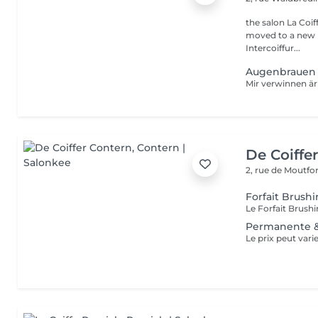
the salon La Coif
moved to a new l
Intercoiffur...
Augenbrauen 
De Coiffe
2, rue de Moutfo
Forfait Brush
Permanente &