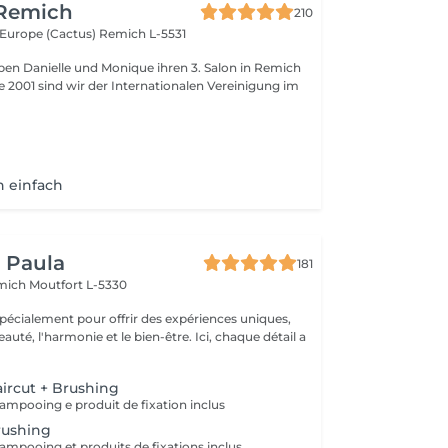
 Remich
210
l'Europe (Cactus)
Remich L-5531
ben Danielle und Monique ihren 3. Salon in Remich
n einfach
y Paula
181
emich
Moutfort L-5330
pécialement pour offrir des expériences uniques,
 l'harmonie et le bien-être. Ici, chaque détail a
ircut + Brushing
ampooing e produit de fixation inclus
rushing
ampooing et produits de fixations inclus