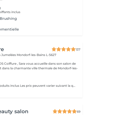
g
ffants inclus
 Brushing
ementielle
re
137
es Jumelées
Mondorf-les-Bains L-5627
 accueille dans son salon de
nt dans la charmante ville thermale de Mondorf-les-
Shampoing et produits inclus Les prix peuvent varier suivant la quantité de travail
auty salon
69