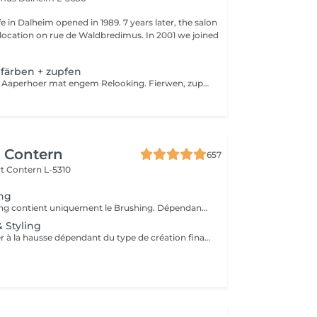
fe in Dalheim opened in 1989. 7 years later, the salon
ocation on rue de Waldbredimus. In 2001 we joined
färben + zupfen
Mir verwinnen är Aaperhoer mat engem Relooking. Fierwen, zupfen an stylen. Vielleicht hudd dir io och Loscht se zeliften?
r Contern
657
rt
Contern L-5310
ing
Le Forfait Brushing contient uniquement le Brushing. Dépendant de la longueur des cheveux, le prix peut varier. En cas de questions veuillez appeler au +352 26 35 02 89.
 Styling
Le prix peut varier à la hausse dépendant du type de création finalement réalisée.