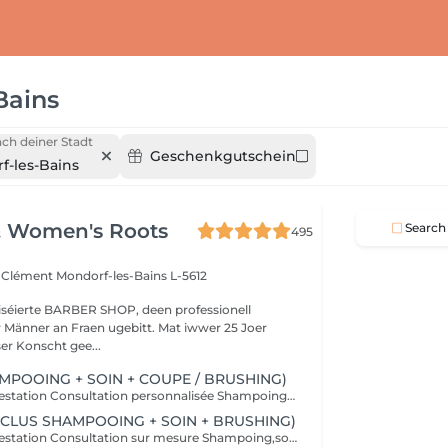
Bains
ch deiner Stadt
Geschenkgutschein
f-les-Bains
& Women's Roots
Search
495
z Clément
Mondorf-les-Bains L-5612
aliséierte BARBER SHOP, deen professionell
r Männer an Fraen ugebitt. Mat iwwer 25 Joer
er Konscht gee...
MPOOING + SOIN + COUPE / BRUSHING)
Contenu de la prestation Consultation personnalisée Shampoing + massage + conditionneur Coupe sur mesure Protecteur de chaleur Coiffage
NCLUS SHAMPOOING + SOIN + BRUSHING)
Contenu de la prestation Consultation sur mesure Shampoing,soin & massage Protecteur de chaleur Coiffage