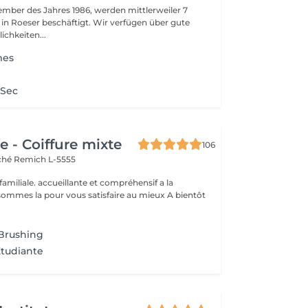
ember des Jahres 1986, werden mittlerweiler 7
 in Roeser beschäftigt. Wir verfügen über gute
ichkeiten...
mes
 Sec
 - Coiffure mixte
106
rché
Remich L-5555
 familiale. accueillante et compréhensif a la
clientèle... Nous sommes la pour vous satisfaire au mieux A bientôt
g
 Brushing
Etudiante