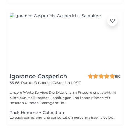
Igorance Gasperich
190
66-68, Rue de Gasperich
Gasperich L-1617
Unsere Werte Service: Die Exzellenz im Friseurdienst steht im
Mittelpunkt all unserer Handlungen und Interaktionen mit
unseren Kunden. Teamgeist: Je...
Pack Homme + Coloration
Le pack comprend une consultation personnalisée, la coloration avec les produits LOREAL PROFESSIONNEL , shampooing et conditionneur spécifiques REDKEN , la coupe IGORANCE ( finitions sur cheveux secs) , les produits de styling REDKEN * Tarifs à titre indicatifs à confirmer après la consultation personnalisée établit auprès de votre coiffeur/stylist/spécialiste * La direction se réserve le droit d’apporter des modifications pour le bon fonctionnement du salon