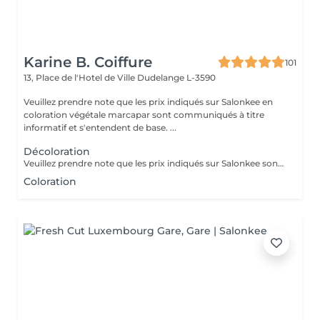
Karine B. Coiffure
101
13, Place de l'Hotel de Ville
Dudelange L-3590
Veuillez prendre note que les prix indiqués sur Salonkee en
coloration végétale marcapar sont communiqués à titre
informatif et s'entendent de base. ...
Décoloration
Veuillez prendre note que les prix indiqués sur Salonkee sont communiqués à titre informatif et s'entendent de base. Ces derniers sont susceptibles de varier selon le diagnostic réalisé à votre arrivée au salon et l'expertise du professionnel à qui vous confiez votre beauté. Dans tous les cas, un devis précis vous sera proposé et toutes réalisations de prestations seront effectuées avec votre accord. Un grand merci d'avance pour votre compréhension. Au plaisir de vous recevoir très vite.
Coloration