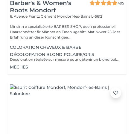
Barber's & Women's
495
Roots Mondorf
6, Avenue Frantz Clément
Mondorf-les-Bains L-5612
Mir sinn e spezialiséierte BARBER SHOP, deen professionell
Haarschnëtter fir Männer an Fraen ugebitt. Mat iwwer 25 Joer
Erfahrung an dëser Konscht gee...
COLORATION CHEVEUX & BARBE
DÉCOLORATION BLOND POLAIRE/GRIS
Décoloration réalisée sur mesure pour obtenir un blond polaire ,gris ou toute autre nuance claire . la prestation est adaptée à l'état et à la nature de vos cheveux afin de préserver leur qualité. Un devis personnalisé sera établi avant toute prestation , le tarif pouvant varier selon la longueur des cheveux ,l'épaisseur et le travail a réaliser .
MÈCHES