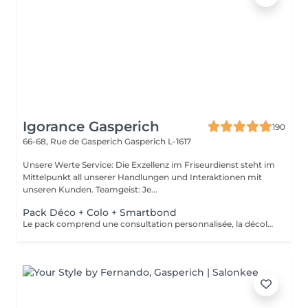
Igorance Gasperich
190
66-68, Rue de Gasperich
Gasperich L-1617
Unsere Werte Service: Die Exzellenz im Friseurdienst steht im
Mittelpunkt all unserer Handlungen und Interaktionen mit
unseren Kunden. Teamgeist: Je...
Pack Déco + Colo + Smartbond
Le pack comprend une consultation personnalisée, la décoloration avec son protecteur et le gloss avec les produits LOREAL PROFESSIONNEL , shampooing et conditionneur spécifiques REDKEN , le séchage et les produits de styling REDKEN Option Coupe : la coupe IGORANCE (finition sur cheveux secs), le séchage et les produits de styling REDKEN. * Tarifs à titre indicatifs à confirmer après la consultation personnalisée établit auprès de votre coiffeur/stylist/spécialiste * La direction se réserve le droit d’apporter des modifications pour le bon fonctionnement du salon