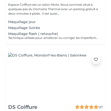
Espace Coiffure est un salon Mixte. Nous sommes situé à
quelques pas du Domaine Thermal avec un parking gratuit à
deux minutes à pieds . Il est aussi...
Maquillage jour
Maquillage Soirée
Maquillage flash ( retouche)
Technique utilisée pour améliorer ou corriger les imperfections du maquillage initial tout en conservant une apparence naturelle. Il s'agit d'ajouter des touches de fond de teint, de correcteur ou de poudre pour uniformiser le teint, rafraîchir le regard ou rehausser les couleurs du maquillage déjà appliqué, souvent en prévision d'un événement.
DS Coiffure
137