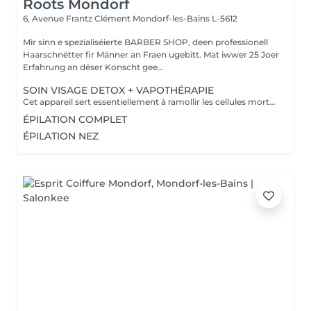
Roots Mondorf
6, Avenue Frantz Clément
Mondorf-les-Bains L-5612
Mir sinn e spezialiséierte BARBER SHOP, deen professionell
Haarschnëtter fir Männer an Fraen ugebitt. Mat iwwer 25 Joer
Erfahrung an dëser Konscht gee...
SOIN VISAGE DETOX + VAPOTHÉRAPIE
Cet appareil sert essentiellement à ramollir les cellules mortes de la peau et prépare la peau de manière optimale au soin correspondant. Le Vapozone permet ainsi d'ouvrir les pores pour un nettoyage en profondeur de la peau. La vapeur + l'ozone pénètre en profondeur dans les pores et nettoie les impuretés, le gras, les points noirs et les restes de maquillage. La vapeur peut donc aider à éliminer les toxines de l'épiderme.
ÉPILATION COMPLET
ÉPILATION NEZ