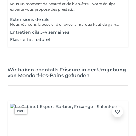
vous un moment de beauté et de bien-être ! Notre équipe
experte vous propose des prestati...
Extensions de cils
Nous réalisons la pose cil à cil avec la marque haut de gamme London LASH. La technique est effectuée sur mesure en fonction de la forme de vos yeux et de vos envies, afin de vous garantir un service de qualité optimale. Nous prenons bien le temps d'analyser votre regard et d'adapter la courbure, l'épaisseur, et la longueur à votre morphologie. N'hésitez pas à nous contacter pour réserver votre séance et révéler toute la beauté de VOTRE regard!
Entretien cils 3-4 semaines
Flash effet naturel
Wir haben ebenfalls Friseure in der Umgebung
von Mondorf-les-Bains gefunden
Neu