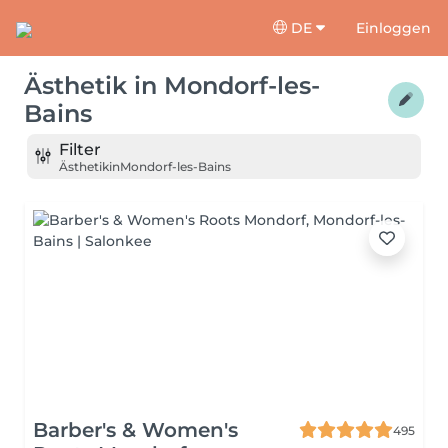
DE
Einloggen
Ästhetik
in
Mondorf-les-
Bains
Filter
Ästhetik
in
Mondorf-les-Bains
Barber's & Women's
495