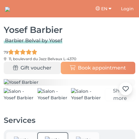
EN
Login
Yosef Barbier
Barbier Belval by Yosef
79
11, boulevard du Jazz
Belvaux L-4370
Gift voucher
Book appointment
Show
more
Services