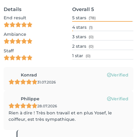
Details
Overall
5
End result
5
stars
(78)
4
stars
(1)
Ambiance
3
stars
(0)
2
stars
(0)
Staff
1
star
(0)
Konrad
Verified
31.07.2026
Philippe
Verified
28.07.2026
Rien à dire ! Très bon travail et en plus Yosef, le
coiffeur, est très sympathique.