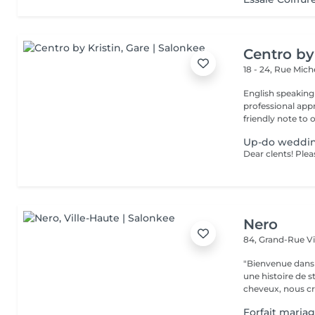
Centro by
18 - 24, Rue Mic
English speaking
professional app
friendly note to o
Up-do weddi
Nero
84, Grand-Rue
V
"Bienvenue dans 
une histoire de s
cheveux, nous cr
Forfait maria