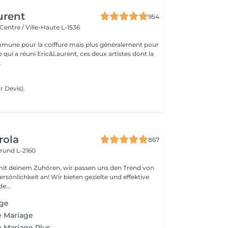
urent
954
Centre / Ville-Haute L-1536
mune pour la coiffure mais plus généralement pour
ce qui a réuni Eric&Laurent, ces deux artistes dont la
.
 Devis).
rola
867
rund L-2160
mit deinem Zuhören, wir passen uns den Trend von
rsönlichkeit an! Wir bieten gezielte und effektive
e...
age
e Mariage
e Mariage Plus