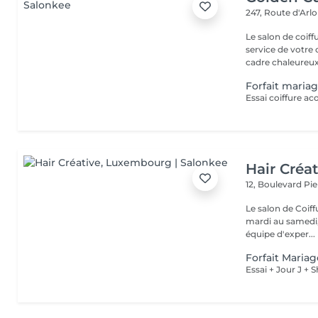
247, Route d'Arl
Le salon de coif
service de votre 
cadre chaleureux 
Forfait maria
Essai coiffure ac
Hair Créat
12, Boulevard P
Le salon de Coiff
mardi au samedi, avec ou 
équipe d'exper...
Forfait Mariage
Essai + Jour J +