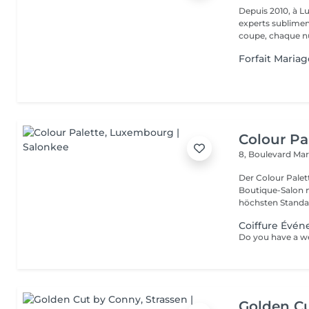
Depuis 2010, à Lu
experts sublimen
coupe, chaque nu
Forfait Maria
Colour Pa
8, Boulevard Ma
Der Colour Palett
Boutique-Salon mit 
höchsten Standar
Coiffure Évén
Golden C