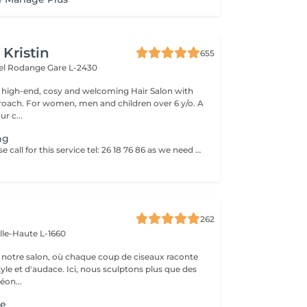
 Kristin
655
hel Rodange
Gare L-2430
 high-end, cosy and welcoming Hair Salon with
roach. For women, men and children over 6 y/o. A
ur c...
ng
Dear clents! Please call for this service tel: 26 18 76 86 as we need to book a trial styling before the big day. Wash-blowout- pins-curls/straightincluded A test run is a must, at least a week before! (Included)
262
ille-Haute L-1660
notre salon, où chaque coup de ciseaux raconte
tyle et d'audace. Ici, nous sculptons plus que des
éon...
ge