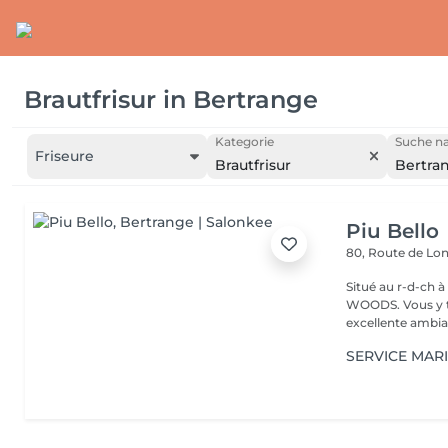
Brautfrisur
in
Bertrange
Kategorie
Suche na
Friseure
Brautfrisur
Bertra
Piu Bello
80, Route de L
Situé au r-d-ch à côté de CA
WOODS. Vous y trouvez un service soigné et professionnel dans une
excellente ambia
SERVICE MAR