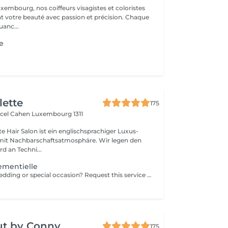
xembourg, nos coiffeurs visagistes et coloristes
t votre beauté avec passion et précision. Chaque
anc...
ge
lette
175
rcel Cahen
Luxembourg 1311
e Hair Salon ist ein englischsprachiger Luxus-
Nachbarschaftsatmosphäre. Wir legen den
d an Techni...
ementielle
Do you have a wedding or special occasion? Request this service by email and include photos of your current hair and desired look
ut by Conny
175