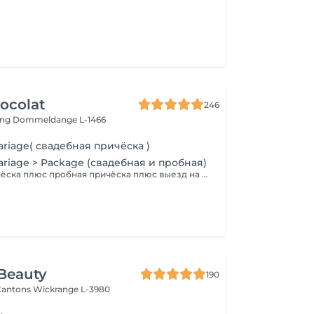
ocolat
246
ing
Dommeldange L-1466
ariage( свадебная причёска )
ariage > Package (свадебная и пробная)
Свадебная причёска плюс пробная причёска плюс выезд на дом. Паркинг оплачивается отдельно.
Beauty
190
 Cantons
Wickrange L-3980