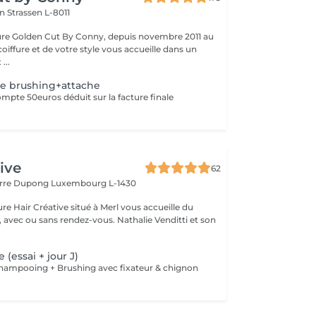
on
Strassen L-8011
fure Golden Cut By Conny, depuis novembre 2011 au
coiffure et de votre style vous accueille dans un
...
ge brushing+attache
ompte 50euros déduit sur la facture finale
ive
62
ierre Dupong
Luxembourg L-1430
ure Hair Créative situé à Merl vous accueille du
sans rendez-vous. Nathalie Venditti et son
 (essai + jour J)
 Shampooing + Brushing avec fixateur & chignon