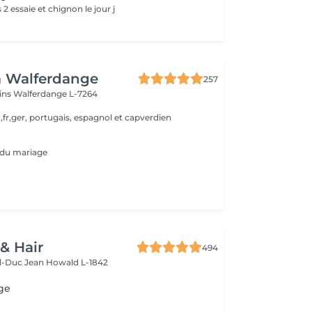
2 essaie et chignon le jour j
a Walferdange
257
ins
Walferdange L-7264
,fr,ger, portugais, espagnol et capverdien
ur du mariage
 & Hair
494
d-Duc Jean
Howald L-1842
ge