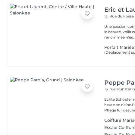
Eric et La
13, Rue du Fossé
Une passion com
la beauté, voilà 
renommée n'es..
Forfait Mariée
(Déplacement sur
Peppe Pa
16, rue Munster
G
Echte Schöpfer 
heute an deine Pe
Pflege für gesund
Coiffure Mari
Essaie Coiffur
Essaie Coiffur