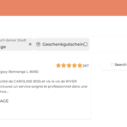
ch deiner Stadt
Geschenkgutschein
nge
Search
287
ongwy
Bertrange L-8060
ROLINE BISS et vis-â-vis de RIVER
nce...
IAGE