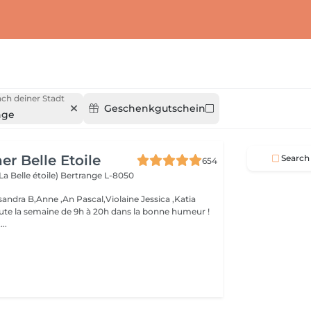
ch deiner Stadt
Geschenkgutschein
nge
er Belle Etoile
Search
654
La Belle étoile)
Bertrange L-8050
andra B,Anne ,An Pascal,Violaine Jessica ,Katia
oute la semaine de 9h à 20h dans la bonne humeur !
..