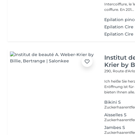
Intercoiffure, l
coiffure. En 201...
Epilation pin
Epilation Cire
Epilation Cire
Institut 
Krier by Bi
290, Route d'Arlo
Ich heiße Sie he
Eröffnung ist fü
bieten Ihnen alle.
Bikini S
Aisselles S
Jambes S