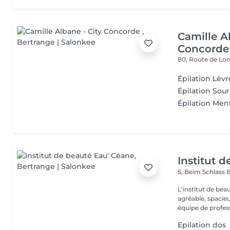
Camille A
Concorde
80, Route de L
Épilation Lèvr
Épilation Sour
Épilation Men
Institut 
5, Beim Schlass
B
L'institut de be
agréable, spacieu
équipe de profess
Epilation dos