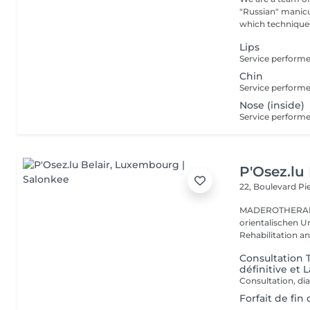
"Russian" manicure,
which techniques 
Lips
Chin
Nose (inside)
P'Osez.lu 
22, Boulevard P
MADEROTHERAPIE Es ist eine tausend Jahre al
orientalischen Ur
Rehabilitation a
Consultation T
définitive et 
Consultation, dia
Forfait de fin