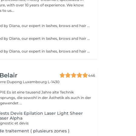
 with over 10 years of experience. We know
to us...
Service performed by Diana, our expert in lashes, brows and hair removal, with over 10 years of experience, ensuring precision and high-quality results.
Service performed by Diana, our expert in lashes, brows and hair removal, with over 10 years of experience, ensuring precision and high-quality results.
Service performed by Diana, our expert in lashes, brows and hair removal, with over 10 years of experience, ensuring precision and high-quality results.
Belair
446
ierre Dupong
Luxembourg L-1430
te Technik
sprungs, die sowohl in der Ästhetik als auch in der
ngewendet ...
ests Devis Epilation Laser Light Sheer
Laser Alpha
gnostic et devis
 de traitement ( plusieurs zones )