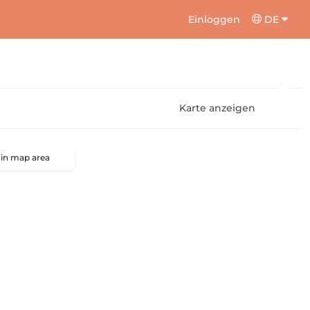
Einloggen
DE
Karte anzeigen
 in map area