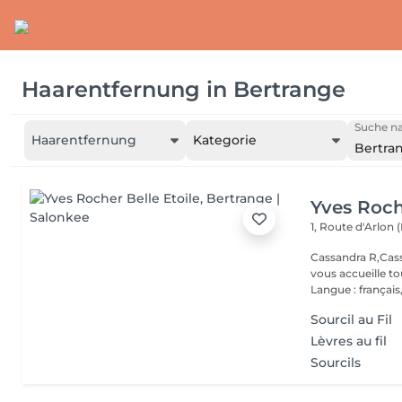
Haarentfernung
in
Bertrange
Suche na
Haarentfernung
Kategorie
Bertra
Yves Roch
1, Route d'Arlon (
Cassandra R,Cass
vous accueille t
Langue : français,.
Sourcil au Fil
Lèvres au fil
Sourcils