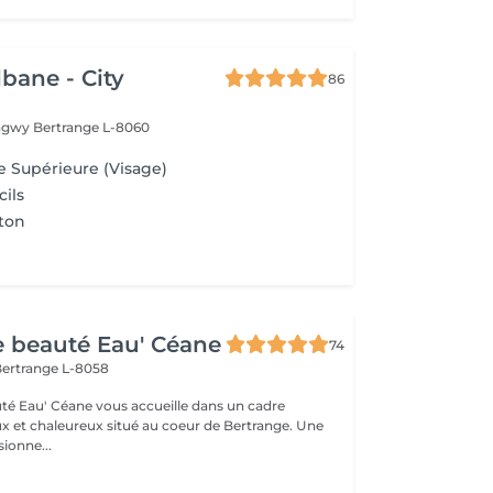
lbane - City
86
ongwy
Bertrange L-8060
e Supérieure (Visage)
cils
ton
de beauté Eau' Céane
74
ertrange L-8058
auté Eau' Céane vous accueille dans un cadre
x et chaleureux situé au coeur de Bertrange. Une
ionne...