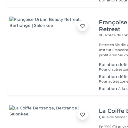
Épilation Sour
Françoise
Retreat
80, Route de Lo
Betreten Sie die
Institut Francoi
profitieren Sie vo
Epilation defi
Pour d'autres zon
Epilation défi
Pour autres zones
Epilation à la 
La Coiffe
1, Rue de Mamer
En 1992 fût ouvert le