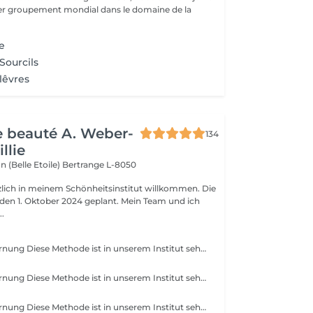
e 1er groupement mondial dans le domaine de la
ce
 Sourcils
 lêvres
de beauté A. Weber-
134
llie
n (Belle Etoile)
Bertrange L-8050
rzlich in meinem Schönheitsinstitut willkommen. Die
r den 1. Oktober 2024 geplant. Mein Team und ich
..
Zuckerhaarentfernung Diese Methode ist in unserem Institut sehr beliebt geworden. Die Zuckerpaste ist 100% natürlich. Sie basiert auf tausendjährigen Rezepten aus dem Nahen Osten und enthält ausschließlich Wasser und Zucker ohne chemische, aromatische oder färbende Substanzen. Die Paste ist hypoallergen und verursacht keine Hautreizungen. Sie gilt für alle Bereiche. Die Paste wird in das Follikel massiert, umhüllt die Haare, umgibt sie und schmiert sie. Die Extraktion erfolgt in natürlicher Haarwuchsrichtung. Es gibt keine gebrochenen Haare mehr im Follikel. Diese Technik verursacht keine Rötung oder Reizung der Haut. Ein nicht zu vernachlässigender Vorteil ist die Tatsache, dass Sie keine bestimmte Haarlänge haben müssen, da der Zucker anders als beim Wachs sehr kurze Haare effektiv entfernt. Wir empfehlen diese Methode auch Teenagern beim ersten Depilieren und bei Menschen, die eine vollständige Körperhaarentfernung wünschen, da sie viel weniger schmerzhaft ist als Wachsen.
Zuckerhaarentfernung Diese Methode ist in unserem Institut sehr beliebt geworden. Die Zuckerpaste ist 100% natürlich. Sie basiert auf tausendjährigen Rezepten aus dem Nahen Osten und enthält ausschließlich Wasser und Zucker ohne chemische, aromatische oder färbende Substanzen. Die Paste ist hypoallergen und verursacht keine Hautreizungen. Sie gilt für alle Bereiche. Die Paste wird in das Follikel massiert, umhüllt die Haare, umgibt sie und schmiert sie. Die Extraktion erfolgt in natürlicher Haarwuchsrichtung. Es gibt keine gebrochenen Haare mehr im Follikel. Diese Technik verursacht keine Rötung oder Reizung der Haut. Ein nicht zu vernachlässigender Vorteil ist die Tatsache, dass Sie keine bestimmte Haarlänge haben müssen, da der Zucker anders als beim Wachs sehr kurze Haare effektiv entfernt. Wir empfehlen diese Methode auch Teenagern beim ersten Depilieren und bei Menschen, die eine vollständige Körperhaarentfernung wünschen, da sie viel weniger schmerzhaft ist als Wachsen.
Zuckerhaarentfernung Diese Methode ist in unserem Institut sehr beliebt geworden. Die Zuckerpaste ist 100% natürlich. Sie basiert auf tausendjährigen Rezepten aus dem Nahen Osten und enthält ausschließlich Wasser und Zucker ohne chemische, aromatische oder färbende Substanzen. Die Paste ist hypoallergen und verursacht keine Hautreizungen. Sie gilt für alle Bereiche. Die Paste wird in das Follikel massiert, umhüllt die Haare, umgibt sie und schmiert sie. Die Extraktion erfolgt in natürlicher Haarwuchsrichtung. Es gibt keine gebrochenen Haare mehr im Follikel. Diese Technik verursacht keine Rötung oder Reizung der Haut. Ein nicht zu vernachlässigender Vorteil ist die Tatsache, dass Sie keine bestimmte Haarlänge haben müssen, da der Zucker anders als beim Wachs sehr kurze Haare effektiv entfernt. Wir empfehlen diese Methode auch Teenagern beim ersten Depilieren und bei Menschen, die eine vollständige Körperhaarentfernung wünschen, da sie viel weniger schmerzhaft ist als Wachsen.