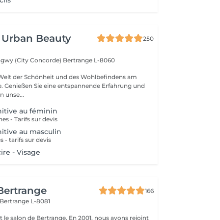
cils
 Urban Beauty
250
ngwy (City Concorde)
Bertrange L-8060
 Welt der Schönheit und des Wohlbefindens am
se. Genießen Sie eine entspannende Erfahrung und
n unse...
nitive au féminin
es - Tarifs sur devis
nitive au masculin
 - tarifs sur devis
cire - Visage
 Bertrange
166
Bertrange L-8081
 salon de Bertrange. En 2001, nous avons rejoint