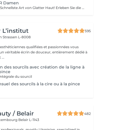
R Damen
Erreichen Sie die Schnellste Art von Glatter Haut! Erleben Sie die Vorteile der dauerhaften Haarentfernung mit unserer fortschrittlichen Lichttechnologie, die effektiv die Haarfollikel anvisiert. Unsere Laserfunktionen: Neueste Technologie: neues Modell 2022 Vielseitige Behandlung: 3-in-1-System: Diodenlaser, Alexandrit und NdYag Zertifizierte Sicherheit: vollständig in der EU zertifiziert Sichtbare Ergebnisse: deutliche Effekte nach Ihrer ersten Sitzung Vollständige Transformation: endergebnisse nach 6-8 Behandlungen Für Alle Geeignet: eignet sich für alle Haut- und Haartypen, außer grauem Haar Komfort steht an erster Stelle: ausgestattet mit einem Kühlsystem für ein schmerzfreies Erlebnis Wie funktioniert die Haarentfernung mit Laser? Vorbereitung: ihre Haut wird gründlich gereinigt. Gel-Anwendung: ein spezielles Gel wird aufgetragen, um die Behandlung zu verbessern. Laserbehandlung: der Laser wird auf die behandelte Stelle angewendet. Beruhigender Abschluss: eine beruhigende Creme wird nach der Behandlung aufgetragen. Altersempfehlungen: am besten geeignet für Personen ab 16-18 Jahren. Nachbehandlungs-Tipps: um optimale Ergebnisse zu gewährleisten, vermeiden Sie bitte eine Sonnenexposition eine Woche vor und nach dem Eingriff. Behandlungsfrequenz: die Sitzungen werden alle 4-8 Wochen empfohlen, insgesamt 6-10 Behandlungen je nach Bereich.
L’institut
595
on
Strassen L-8008
 esthéticiennes qualifiées et passionnées vous
 un véritable écrin de douceur, entièrement dédié à
...
n des sourcils avec création de la ligne à
 pince
ntégrale du sourcil
uel des sourcils à la cire ou à la pince
ty / Belair
482
xembourg Belair L-1143
professionals, mostly Ukrainian, specialized in