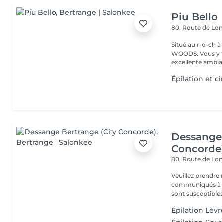
Piu Bello
80, Route de L
Situé au r-d-ch à côté de CA
WOODS. Vous y trouvez un service soigné et professionnel dans une
excellente ambia
Épilation et ci
Dessange 
Concorde
80, Route de L
Veuillez prendre 
communiqués à ti
sont susceptibles
Épilation Lèvr