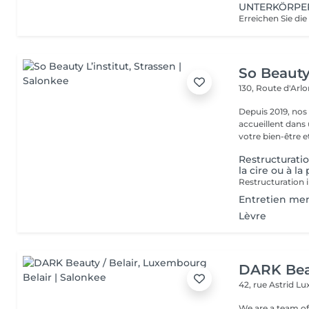
UNTERKÖRPE
So Beauty 
130, Route d'Arl
Depuis 2019, nos
accueillent dans
votre bien-être et 
Restructuratio
la cire ou à la
Restructuration i
Entretien mens
Lèvre
DARK Beau
42, rue Astrid
Lu
We are a team of 