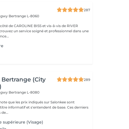
287
ongwy
Bertrange L-8060
ROLINE BISS et vis-â-vis de RIVER
nce...
re
Bertrange (City
289
)
ongwy
Bertrange L-8080
note que les prix indiqués sur Salonkee sont
tre informatif et s'entendent de base. Ces derniers
 de...
e supérieure (Visage)