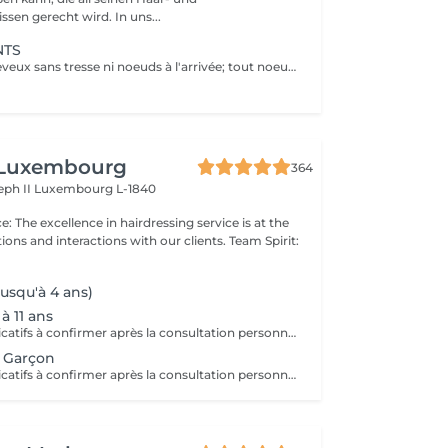
sen gerecht wird. In uns...
NTS
IMPORTANT: cheveux sans tresse ni noeuds à l'arrivée; tout noeuds ou tressage entraîne l'annulation et 50% de la prestation est retenu. Veuillez noter que si un enfant arrive au salon avec des poux, nous ne pourrons pas procéder à la coupe de cheveux pour des raisons de santé et de sécurité. Dans ce cas, le rendez-vous sera tout de même facturé en raison de l'horaire réservé, afin de compenser la perte de chiffre d'affaires. Nous comprenons que cela peut être une situation difficile, et nous vous encourageons à vérifier les cheveux de votre enfant avant le rendez-vous. Merci de votre compréhension !
 Luxembourg
364
eph II
Luxembourg L-1840
ns and interactions with our clients. Team Spirit:
usqu'à 4 ans)
à 11 ans
* Tarifs à titre indicatifs à confirmer après la consultation personnalisée établit auprès de votre coiffeur/stylist/spécialiste * La direction se réserve le droit dapporter des modifications pour le bon fonctionnement du salon
t Garçon
* Tarifs à titre indicatifs à confirmer après la consultation personnalisée établit auprès de votre coiffeur/stylist/spécialiste * La direction se réserve le droit dapporter des modifications pour le bon fonctionnement du salon