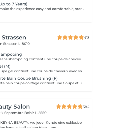
(Up to 7 Years)
We take time to make the experience easy and comfortable, starting with a short talk to understand the look you want, followed by a careful cut.
r Strassen
413
on
Strassen L-8010
shampooing
Le Forfait coupe sans shampoing contient une coupe de cheveux sans shampoing pour les étudiants. En cas de questions veuillez appeler au +352 26 35 02 89.
l (M)
Le Forfait bain coupe gel contient une coupe de cheveux avec shampoing et l'application d'un produit de finition (Gel, Cire, Laque, etc.) pour les étudiants. En cas de questions veuillez appeler au +352 26 35 02 89.
ante Bain Coupe Brushing (F)
Le Forfait étudiante bain coupe coiffage contient une Coupe et un Brushing pour les étudiantes. Dépendant de la longueur des cheveux, le prix peut varier. En cas de questions veuillez appeler au +352 26 35 02 89.
auty Salon
384
Dix Septembre
Belair L-2550
KEYNA BEAUTY, wo jeder Kunde eine exklusive
en kann, die all seinen Haar- und