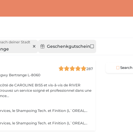
ach deiner Stadt
Geschenkgutschein
ange
Search
287
ongwy
Bertrange L-8060
ROLINE BISS et vis-â-vis de RIVER
nce...
Dans tous nos services, le Shampoing Tech. et Finition (L`OREAL)sont compris.
n
Dans tous nos services, le Shampoing Tech. et Finition (L`OREAL)sont compris.