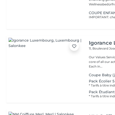
Wellnessbedürfnis
COUPE ENFA
Igorance
11, Boulevard Jos
Our Values Service: The excellence in hairdressing service is at the
core of all our actio
Each in...
Coupe Baby (j
Pack Écolier 5 
Pack Étudian