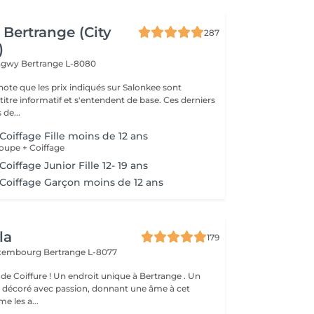
Bertrange (City
287
)
ongwy
Bertrange L-8080
note que les prix indiqués sur Salonkee sont
tre informatif et s'entendent de base. Ces derniers
 de...
Coiffage Fille moins de 12 ans
upe + Coiffage
Coiffage Junior Fille 12- 19 ans
 Coiffage Garçon moins de 12 ans
la
179
uxembourg
Bertrange L-8077
de Coiffure ! Un endroit unique à Bertrange . Un
e décoré avec passion, donnant une âme à cet
e les a...