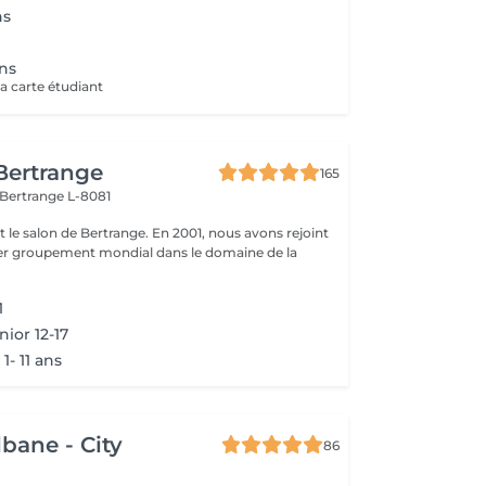
ns
ans
a carte étudiant
 Bertrange
165
Bertrange L-8081
 salon de Bertrange. En 2001, nous avons rejoint
e 1er groupement mondial dans le domaine de la
1
nior 12-17
- 11 ans
lbane - City
86