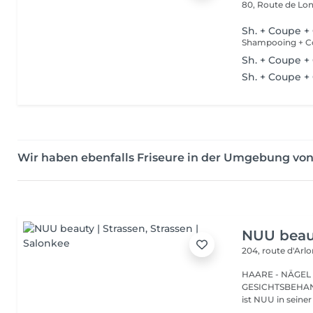
80, Route de L
Sh. + Coupe + 
Shampooing + Co
Sh. + Coupe + 
Sh. + Coupe +
Wir haben ebenfalls Friseure in der Umgebung vo
NUU beaut
204, route d'Arl
HAARE - NÄGEL
GESICHTSBEHANDL
ist NUU in seiner