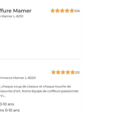
iffure Mamer
226
n
Mamer L-8210
213
commerce
Mamer L-8220
, chaque coup de ciseaux et chaque touche de
 oeuvres d'art. Notre équipe de coiffeurs passionnés
vi...
 0-10 ans
ns 0-10 ans