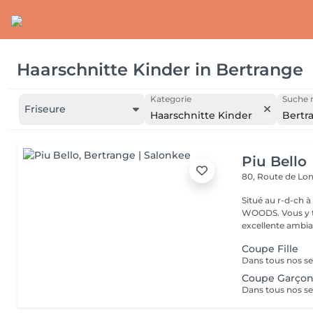
Haarschnitte Kinder
in
Bertrange
Kategorie
Suche n
Friseure
Haarschnitte Kinder
Bertr
Piu Bello
80, Route de L
Situé au r-d-ch à côté de CA
WOODS. Vous y trouvez un service soigné et professionnel dans une
excellente ambia
Coupe Fille
Coupe Garço