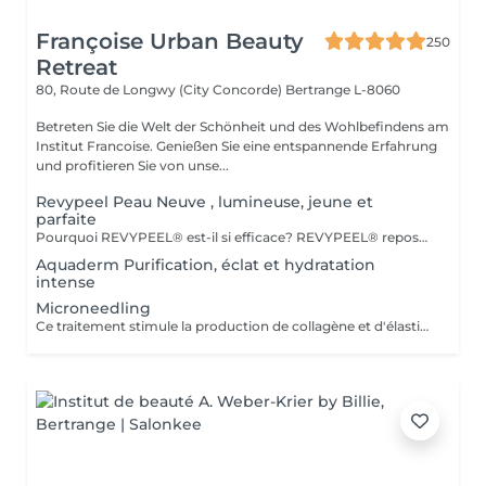
Françoise Urban Beauty
250
Retreat
80, Route de Longwy (City Concorde)
Bertrange L-8060
Betreten Sie die Welt der Schönheit und des Wohlbefindens am
Institut Francoise. Genießen Sie eine entspannende Erfahrung
und profitieren Sie von unse...
Revypeel Peau Neuve , lumineuse, jeune et
parfaite
Pourquoi REVYPEEL® est-il si efficace? REVYPEEL® repose sur une combinaison exclusive de trois acides aux actions complémentaires : Des Résultats Visibles et Durables Effet "peau neuve" : Exfoliation contrôlée pour une texture affínée, un teint éclatant et uniformisé. Anti-âge : Stimulation de la production de collagène pour une peau ferme et repulpée. Anti-imperfections : Réduction des rides, cicatrices d'acné et pores dilatés. Éclaircissant : Diminution des taches pigmentaires et prévention des récidives. 3. Adapté à Tous les Types de Peau , REVYPEEL® s'adapte à chaque besoin : Version LOW : Pour une exfoliation douce, idéale pour les peaux sensibles ou en entretien. 4. Sécurité et Confort Contrôle optimal :pas de risques d'irritation ou de rougeurs. Contrairement aux peelings agressifs, REVYPEEL® offre une récupération rapide
Aquaderm Purification, éclat et hydratation
intense
Microneedling
Ce traitement stimule la production de collagène et d'élastine grâce à de fines aiguilles, améliorant ainsi le teint, la fermeté et l'éclat de la peau. Son efficacité est décuplée lorsqu'il est associé à des substances régénératrices comme le PDRN , Les Cyto-Pep les Exosomes , qui favorisent la réparation tissulaire, l'hydratation et le renforcement de la peau. Même les jeunes de 20 à 30 ans peuvent bénéficier de ces traitements préventifs, appelés préjuvénition , pour conserver une peau ferme et élastique au fil du temps.