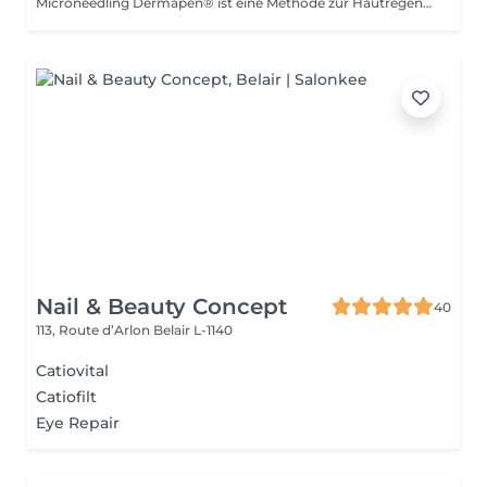
Microneedling Dermapen® ist eine Methode zur Hautregeneration, bei der feine Nadeln verwendet werden, um die Produktion von Kollagen und Elastin zu stimulieren. Vorteile: -Verbesserung der Hautstruktur und -festigkeit. -Reduzierung der Anzeichen von Alterung. -Anpassungsfähigkeit: Microneedling ist für alle Hauttypen geeignet. Ergänzende Pflege: -Um die Behandlungsergebnisse zu optimieren und die soziale Ausfallzeit zu minimieren, ist eine Phototherapie-Sitzung inbegriffen. Diese hilft, Entzündungen zu reduzieren, die Kollagenproduktion zu stimulieren und die Hautheilung zu verbessern. Gegenanzeigen: -Nicht empfohlen für schwangere oder stillende Frauen. Während der ersten Sitzung werden wir gemeinsam Ihren individuellen Pflegeplan erstellen. Bei Fragen können Sie uns gerne kontaktieren oder eine kostenlose Hautberatung buchen
Nail & Beauty Concept
40
113, Route d’Arlon
Belair L-1140
Catiovital
Catiofilt
Eye Repair