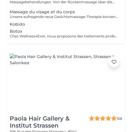
Massagebehandlungen. Von der Rückenmassage über die
Kerzen...
Massage du visage et du corps
Unsere aufregende neue Gesichtsmassage-Therapie konzentriert sich darauf, Ihre Haut zu verjüngen und Ihnen ein jugendliches, strahlendes Aussehen zu verleihen, das Sie entspannt, erfrischt und voller Leben fühlen lässt. Regelmäßige Gesichtsmassagen können die Durchblutung verbessern und die Gesichtsmuskeln entspannen, Verspannungen im Gesicht und um die Augen lösen und gleichzeitig die Textur, die schlaffe Haut und das Auftreten von Falten verbessern. Es hat sich auch gezeigt, dass es den Sinusdruck lindert und sogar bei hartnäckiger Akne helfen kann. All diese Vorteile können Ihnen strahlende, belebte Gesichtszüge schenken, die Ihnen ein ebenso jugendliches Gefühl geben, wie Sie aussehen.
Kobido
Botox
Chez Wellness4Ever, nous proposons des traitements professionnels de Botox, exclusivement réalisés par un médecin spécialisé afin de garantir une expertise et une prise en charge optimale. Nos séances de Botox permettent de lisser les rides du front, les pattes d'oie et les rides du lion, offrant un résultat naturel qui sublime votre visage. L'intervention est rapide, nécessite peu de temps de récupération et est effectuée avec précision.
Paola Hair Gallery &
158
Institut Strassen
109, Rue des Romains
Strassen L-8041