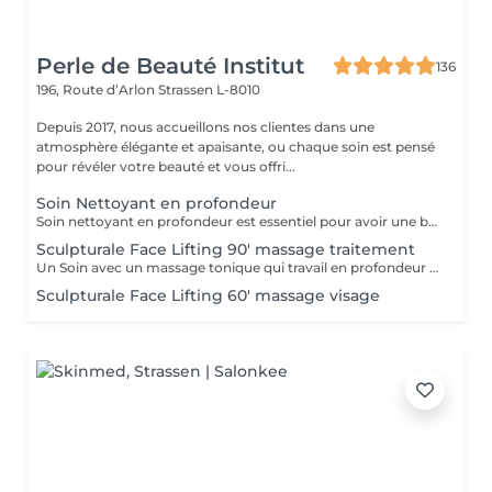
Perle de Beauté Institut
136
196, Route d’Arlon
Strassen L-8010
Depuis 2017, nous accueillons nos clientes dans une
atmosphère élégante et apaisante, ou chaque soin est pensé
pour révéler votre beauté et vous offri...
Soin Nettoyant en profondeur
Soin nettoyant en profondeur est essentiel pour avoir une belle peau. Effets: - Améliore la capacité de balance et de régulation de la peau (hydratatiin, sebum) - Augmente l'oxygénation de la peau et les échanges cellulaire - Entretien la régénération cellulaire - Sensation de fraicheur RESULTAT: La peau est frache, nette et éclatant
Sculpturale Face Lifting 90' massage traitement
Un Soin avec un massage tonique qui travail en profondeur les muscles de votre visage en interne et en externe. RESULTATS: - Rajeunissement naturel sans injections - Amélioration du tonus musculaire (fitness passif du visage) - Action drainage, detoxication - Enrichissement en oxygène - Amélioration de la microcirculation - Disparition de double menton - La peau devient plus lisse et plus élastique
Sculpturale Face Lifting 60' massage visage