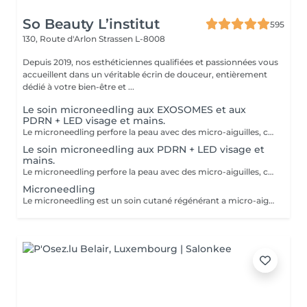
So Beauty L’institut
595
130, Route d'Arlon
Strassen L-8008
Depuis 2019, nos esthéticiennes qualifiées et passionnées vous
accueillent dans un véritable écrin de douceur, entièrement
dédié à votre bien-être et ...
Le soin microneedling aux EXOSOMES et aux
PDRN + LED visage et mains.
Le microneedling perfore la peau avec des micro-aiguilles, créant des micro-canaux qui permettent à un sérum actif (PDRN ou exosomes) de pénétrer en profondeur dans le derme. C'est ce qu'on appelle un soin « biostimulateur » : on ne remplit pas, on stimule la peau pour qu'elle se régénère elle-même. L'association des exosomes et du PDRN (Polydésoxyribonucléotide) est une révolution anti-âge. Il représente le protocole de régénération cutanée le plus avancé en médecine esthétique. Cette synergie permet de stimuler le renouvellement cellulaire de façon accélérée, d'atténuer les cicatrices et de lifter le teint sans chirurgie. C'est une synergie régénératrice puissante, ces deux actifs maximisent la réparation tissulaire et l'éclat du teint. Idéale pour les peaux: matures , avec des dommages solaires importants, des cicatrices, une perte de fermeté. Soin plus puissant que le PDRN . Pour optimiser les effets du soin, nous appliquerons la lumière LED sur le visage. Profitez, également, d'un traitement anti-âge à la lumière Led pour les mains.
Le soin microneedling aux PDRN + LED visage et
mains.
Le microneedling perfore la peau avec des micro-aiguilles, créant des micro-canaux qui permettent à un sérum actif (PDRN ou exosomes) de pénétrer en profondeur dans le derme. C'est ce qu'on appelle un soin « biostimulateur » : on ne remplit pas, on stimule la peau pour qu'elle se régénère elle-même. Tandis que le sérum PDRN pénètre profondément pour stimuler la réparation cellulaire, accélérer la cicatrisation et booster la production de collagène. Pour optimiser les effets du soin, nous appliquerons la lumière LED sur le visage. Profitez, également, d'un traitement anti-âge à la lumière Led pour les mains.
Microneedling
Le microneedling est un soin cutané régénérant a micro-aiguilles permettant de réduire les signes de l'âge et de raviver l'éclat de votre peau, il aide aussi a effacer les traces d'acné, les cicatrices. Un véritable soin qui resserre les pores dilatés , lisse la peau, estimes les rides et ridules grâce au sérum à l'acide hyaluronique. + LED visage et mains