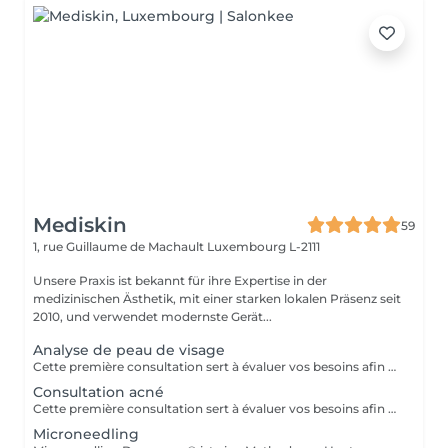
Mediskin
59
1, rue Guillaume de Machault
Luxembourg L-2111
Unsere Praxis ist bekannt für ihre Expertise in der
medizinischen Ästhetik, mit einer starken lokalen Präsenz seit
2010, und verwendet modernste Gerät...
Analyse de peau de visage
Cette première consultation sert à évaluer vos besoins afin de vous guider vers les soins sur mesure qui répondront au mieux. À cette occasion, toutes les informations nécessaires, telles que les contre-indications, les résultats attendus et autres détails importants, vous seront fournies pour assurer une prise en charge optimale et vous garantir un suivi personnalisé.
Consultation acné
Cette première consultation sert à évaluer vos besoins afin de vous guider vers les soins sur mesure qui répondront au mieux. À cette occasion, toutes les informations nécessaires, telles que les contre-indications, les résultats attendus et autres détails importants, vous seront fournies pour assurer une prise en charge optimale et vous garantir un suivi personnalisé.
Microneedling