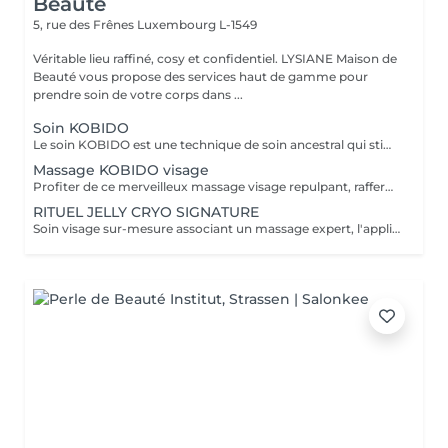
Beauté
5, rue des Frênes
Luxembourg L-1549
Véritable lieu raffiné, cosy et confidentiel. LYSIANE Maison de
Beauté vous propose des services haut de gamme pour
prendre soin de votre corps dans ...
Soin KOBIDO
Le soin KOBIDO est une technique de soin ancestral qui stimule la tonicité de la peau et ralentit le processus de vieillissement cutané. Il stimule la microcirculation sanguine, aide l'organisme à éliminer les toxines et les cellules à booster la production de collagène pour libérer le visage de ses tensions.
Massage KOBIDO visage
Profiter de ce merveilleux massage visage repulpant, raffermissant et anti-âge sans faire de nettoyage complet et vous relaxer. Ce massage peut être réalisé 1 à 2 fois par semaine. Mais au moins une fois par mois, faire le soin visage KOBIDO intégral de 1H ou 1H30 afin de nettoyer la peau en profondeur.
RITUEL JELLY CRYO SIGNATURE
Soin visage sur-mesure associant un massage expert, l'application d'un Jelly Mask professionnel aux algues et une gestuelle cryo à l'aide de cuillères froides. Ce soin hydrate, lisse, purifie ou revitalise la peau selon ses besoins du moment. La texture jelly permet une diffusion optimale des actifs, tandis que le froid stimule la microcirculation, décongestionne et raffermit la peau. Résultats : Peau fraîche, lissée, lumineuse, traits détendus et sensation de bien-être immédiate.