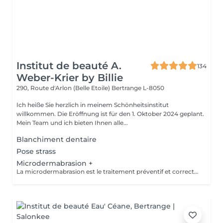
Institut de beauté A.
134
Weber-Krier by Billie
290, Route d'Arlon (Belle Etoile)
Bertrange L-8050
Ich heiße Sie herzlich in meinem Schönheitsinstitut
willkommen. Die Eröffnung ist für den 1. Oktober 2024 geplant.
Mein Team und ich bieten Ihnen alle...
Blanchiment dentaire
Pose strass
Microdermabrasion +
La microdermabrasion est le traitement préventif et correctif par excellence. Elle stimule la régénération cellulaire et la production de cellules jeunes. À l'aide soit d'un jet de microcristaux projetés sur la peau soit d'une tête diamantée, la microdermabrasion enlève toutes les cellules mortes. Dès le premier traitement, la peau est plus éclatante, plus douce et visiblement exfoliée.