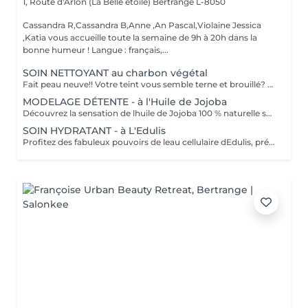
1, Route d'Arlon (La Belle étoile)
Bertrange L-8050
Cassandra R,Cassandra B,Anne ,An Pascal,Violaine Jessica
,Katia vous accueille toute la semaine de 9h à 20h dans la
bonne humeur ! Langue : français,...
SOIN NETTOYANT au charbon végétal
Fait peau neuve!! Votre teint vous semble terne et brouillé? vous ressentez le besoin de nettoyer votre peau ?.Ce soin nettoyant s'adresse à vous. Il permettra de traiter votre peau sans la décaper. Purifié et detoxifiie votre visage retrouve un teint unifié, frais et lumineux. Une vraie bouffée d'oxygène pour votre peau !! Idéal pour les peaux mixtes à Grasses
MODELAGE DÉTENTE - à l'Huile de Jojoba
Découvrez la sensation de lhuile de Jojoba 100 % naturelle sur votre peau. Nourrie, votre peau retrouve tout son confort. Libéré de ses tensions grâce aux mains habiles de notre esthéticienne, votre visage est détendu. Bénéfices : Nourrie, votre peau retrouve tout son confort.
SOIN HYDRATANT - à L'Edulis
Profitez des fabuleux pouvoirs de leau cellulaire dEdulis, précieuse source dhydratation continue. Après la brumisation du Sérum concentré en eau cellulaire, le Masque Crème ressourçant se transforme en une texture soyeuse qui fond sur votre peau sous le délicat modelage de notre esthéticienne. Bénéfices : Gorgée deau, votre peau retrouve douceur, souplesse et éclat. Retrouvez le confort dune peau hydratée en continu.