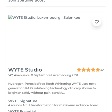
Soin Spiruline Boost
WYTE Studio
32
147, Avenue du X Septembre
Luxembourg 2551
Hydrogen-PeroxideFree Teeth Whitening WYTE uses next-
generation PAP+ whitening technology clinically shown to
brighten safely without pain, sensitiv...
WYTE Signature
4 rounds A full transformation for maximum radiance. Ideal for first-time guests seeking the brightest natural result. 100% satisfaction or money back no-questions asked guarantee*
WYTE Essential