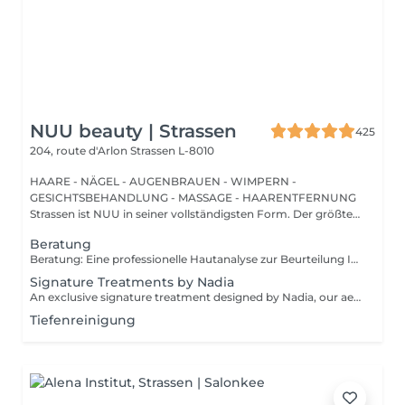
NUU beauty | Strassen
425
204, route d'Arlon
Strassen L-8010
HAARE - NÄGEL - AUGENBRAUEN - WIMPERN -
GESICHTSBEHANDLUNG - MASSAGE - HAARENTFERNUNG
Strassen ist NUU in seiner vollständigsten Form. Der größte
Sal...
Beratung
Beratung: Eine professionelle Hautanalyse zur Beurteilung Ihres Hautzustands, zur Besprechung Ihrer Hautbedürfnisse und zur Empfehlung der passenden Behandlungen sowie einer geeigneten Pflege für zu Hause. Beratung & Erste Behandlung: Eine professionelle Hautanalyse zur Beurteilung Ihres Hautzustands, zur Besprechung Ihrer Hautbedürfnisse und zur Empfehlung der passenden Behandlungen sowie einer geeigneten Pflege für zu Hause. Anschließend folgt eine individuell angepasste Behandlung, die auf die aktuellen Bedürfnisse Ihrer Haut abgestimmt ist. Der Preis hängt von der gewählten Behandlung ab.
Signature Treatments by Nadia
An exclusive signature treatment designed by Nadia, our aesthetician, for the delicate eye and neck area. It delivers intensive hydration and improves skin elasticity, helping to restore firmness, smoothness, and a visibly refreshed appearance. The treatment helps reduce the appearance of fine lines, provides a gentle brightening effect around the eyes, and creates a natural lifting result for a more rested and youthful look. Another combination is eye- and neck-intensive hydration with a full facial treatment. This combination is ideal for clients seeking full-face care and an instantly refreshed, healthy look.
Tiefenreinigung