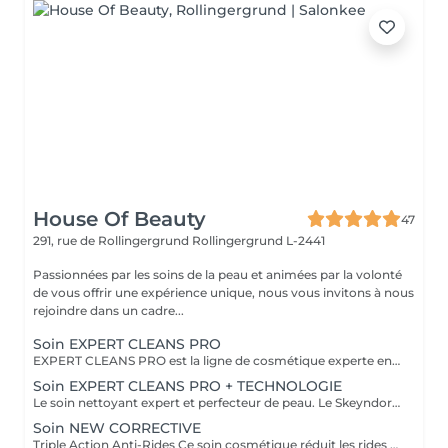
House Of Beauty
47
291, rue de Rollingergrund
Rollingergrund L-2441
Passionnées par les soins de la peau et animées par la volonté
de vous offrir une expérience unique, nous vous invitons à nous
rejoindre dans un cadre...
Soin EXPERT CLEANS PRO
EXPERT CLEANS PRO est la ligne de cosmétique experte en hygiène de la peau pour le visage. Formulée avec des produits qui respectent l'environnement, en plus de prendre soin et de nettoyer en profondeur, Expert Cleans Pro est idéale pour la préparation de la peau avant tout type de soin. Peau 100% propre, douce, lumineuse, soignée et hydratée
Soin EXPERT CLEANS PRO + TECHNOLOGIE
Le soin nettoyant expert et perfecteur de peau. Le Skeyndor Expert Cleanse Pro est un rituel de purification profonde qui élimine les impuretés, détoxifie et rééquilibre la peau sans l'agresser. Associé à une technologie avancée, il devient un véritable soin nettoyant, rénovateur et régénérant : la peau respire, s'illumine et retrouve une texture parfaite. Nettoyage profond et respectueux du microbiome cutané Peau fraîche, douce et éclatante, resserre les pores et affine le grain de peau, stimule la régénération cellulaire et prépare la peau à recevoir les actifs anti-âge ou hydratants. Tous les types de peau, même sensibles Teints ternes, pores dilatés ou peaux asphyxiées En cure ou avant un soin anti-âge pour optimiser les résultats
Soin NEW CORRECTIVE
Triple Action Anti-Rides Ce soin cosmétique réduit les rides profondes et les rides d'expression rapidement et efficacement. L'innovante combinaison de trois mécanismes d'action dans un même soin ( Nouveau pouvoir Peeling, Effet combleur plus puissant et effet décontractant plus puissant ) produisent un effet lissant sur les rides les plus profondes. Les rides disparaissent naturellement et progressivement dès la première séance