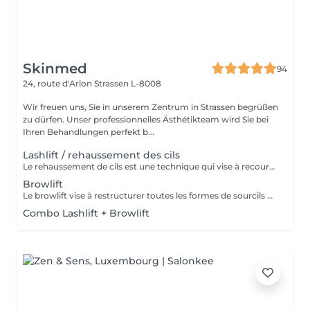
Skinmed
94
24, route d'Arlon
Strassen L-8008
Wir freuen uns, Sie in unserem Zentrum in Strassen begrüßen
zu dürfen. Unser professionnelles Ästhétikteam wird Sie bei
Ihren Behandlungen perfekt b...
Lashlift / rehaussement des cils
Le rehaussement de cils est une technique qui vise à recourber et à allonger les cils afin d'apporter un effet mascara au regard. Le regard est plus ouvert et plus lumineux.
Browlift
Le browlift vise à restructurer toutes les formes de sourcils et à mettre en valeur leur caractère naturel, ce qui a pour effet d'intensifier le regard.
Combo Lashlift + Browlift