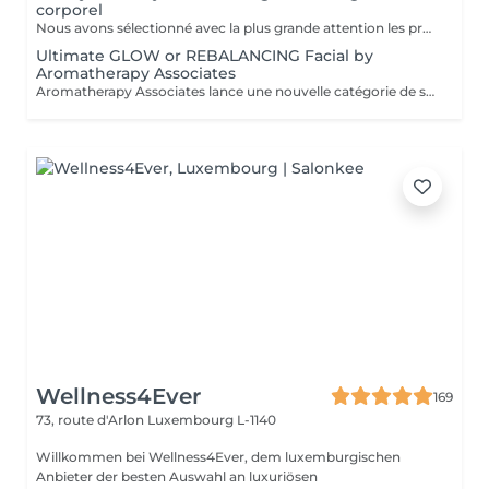
corporel
Nous avons sélectionné avec la plus grande attention les produits lauréats Organic Pharmacy, pour faire de votre rituel spa un moment luxueux et unique. Ces soins pour la peau et bien-être du corps portent cette expérience à un tout autre niveau. Des ingrédients entièrement biologiques sont utilisés pour étancher la soif d'hydratation, de purification et de nutrition de votre peau. Pendant ce moment de détente et de sérénité, laissez-vous choyer par un massage facial par drainage lymphatique aux cristaux de rose, et retrouvez un visage plus sculpté et un teint rosé et éclatant. Le massage corporel qui accompagne ce soin en fait une expérience zen totale.
Ultimate GLOW or REBALANCING Facial by
Aromatherapy Associates
Aromatherapy Associates lance une nouvelle catégorie de soins pour la peau qui répond de manière unique aux besoins de l'esprit et de la peau. La formule contient un complexe spécial d'huiles essentielles, de plantes actives et de technologie Skin Stress Relief. S'appuyant sur près de 40 ans d'expertise en matière de spa et d'aromathérapie et bien connue pour ses produits optimisés et axés sur les résultats, cette expérience est conçue pour soutenir les défenses naturelles de la peau et combattre le stress d'un mode de vie trépidant. Idéal pour les personnes à la peau sèche ou sensible.
Wellness4Ever
169
73, route d'Arlon
Luxembourg L-1140
Willkommen bei Wellness4Ever, dem luxemburgischen
Anbieter der besten Auswahl an luxuriösen