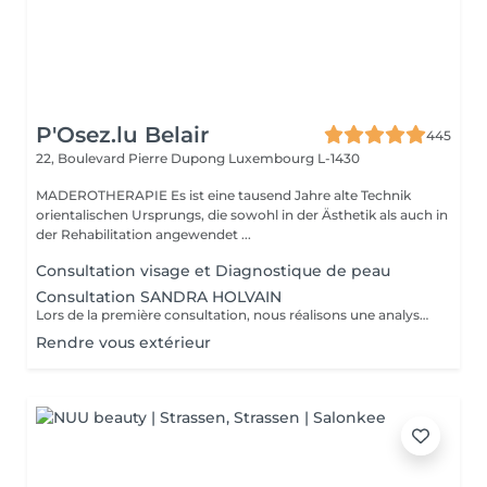
P'Osez.lu Belair
445
22, Boulevard Pierre Dupong
Luxembourg L-1430
MADEROTHERAPIE Es ist eine tausend Jahre alte Technik
orientalischen Ursprungs, die sowohl in der Ästhetik als auch in
der Rehabilitation angewendet ...
Consultation visage et Diagnostique de peau
Consultation SANDRA HOLVAIN
Lors de la première consultation, nous réalisons une analyse personnalisée de votre peau et de votre routine cosmétique. Nous définissons ensuite un plan de traitement sur mesure, adapté à vos besoins et à vos objectifs.
Rendre vous extérieur