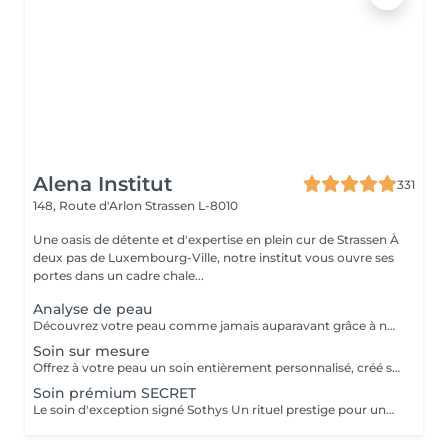
Alena Institut
331
148, Route d'Arlon
Strassen L-8010
Une oasis de détente et d'expertise en plein cur de Strassen À
deux pas de Luxembourg-Ville, notre institut vous ouvre ses
portes dans un cadre chale...
Analyse de peau
Découvrez votre peau comme jamais auparavant grâce à notre diagnostic cutané avancé. À l'aide d'un analyseur professionnel et de l'oeil expert de votre esthéticienne, nous évaluons différents paramètres essentiels tels que l'hydratation, le sébum, la profondeur des rides , l'état de votre barrière cutané et beaucoup d'autre mesures afin d'obtenir une vision précise de l'état de votre peau. Cette analyse nous permet de cibler vos besoins réels et de vous orienter vers les soins et les produits les plus adaptés pour optimiser vos résultats. Un véritable point de départ pour construire une routine beauté efficace et personnalisée. Diagnostic offert lorsqu'il est réalisé dans le cadre d'un soin ou à l'achat de produits.
Soin sur mesure
Offrez à votre peau un soin entièrement personnalisé, créé sur mesure par votre experte Sothys selon ses besoins du moment. Grâce à un analyseur professionnel et à l'il expert de votre esthéticienne, nous évaluons différents paramètres essentiels : hydratation, sébum, profondeur des rides, état de la barrière cutanée et bien d'autres mesures. Ce diagnostic précis permet d'identifier les besoins réels de votre peau et d'adapter chaque étape du soin : nettoyage profond, exfoliation ciblée, modelage expert, masque haute performance et sélection d'actifs Sothys selon votre objectif hydratation, éclat, apaisement, anti-âge ou pureté. Un seul soin, des milliers de possibilités, pour rééquilibrer votre peau et révéler un teint plus lumineux, plus lisse et plus uniforme dès la première séance. Un véritable point de départ pour construire une routine beauté efficace, avec des soins et des produits parfaitement adaptés à votre peau.
Soin prémium SECRET
Le soin d'exception signé Sothys Un rituel prestige pour une transformation visible de la peau et une expérience sensorielle incomparable. Ce soin d'exception combine des manoeuvres expertes Sothys, des textures nobles, un double modelage visage sur-mesure et un masque haute performance pour lisser, repulper et illuminer intensément la peau. Grâce à une séquence unique de gestes précis et enveloppants, le Rituel Secret offre un moment de lâcher-prise total et des résultats visibles dès la première séance : peau éclatante, lissée, revitalisée et profondément nourrie. Un soin rare, élégant, pensé pour les clientes exigeantes qui recherchent : - une expérience prémium, - des résultats anti-âge visibles rapidement, - un moment d'exception, hors du temps, réservé aux instituts experts Sothys.