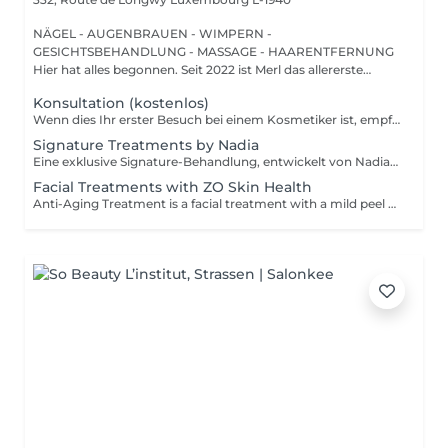
NÄGEL - AUGENBRAUEN - WIMPERN -
GESICHTSBEHANDLUNG - MASSAGE - HAARENTFERNUNG
Hier hat alles begonnen. Seit 2022 ist Merl das allererste
Zuhause der ...
Konsultation (kostenlos)
Wenn dies Ihr erster Besuch bei einem Kosmetiker ist, empfehlen wir, mit einer Beratung zu beginnen. Wie wird die Beratung durchgeführt? - nur Beratung - Wir bestimmen Ihren Hauttyp, besprechen Ihre gewünschten Ergebnisse, helfen Ihnen bei der Auswahl der richtigen Hautpflegeprodukte und entscheiden, welche Behandlung Ihre spezifischen Anliegen am besten anspricht. - Beratung + erste Behandlung - Wir bestimmen Ihren Hauttyp, besprechen Ihre gewünschten Ergebnisse, helfen Ihnen bei der Auswahl der richtigen Hautpflegeprodukte und entscheiden, welche Behandlung Ihre spezifischen Anliegen am besten anspricht. Wir führen die erste Behandlung direkt nach der Beratung durch.
Signature Treatments by Nadia
Eine exklusive Signature-Behandlung, entwickelt von Nadia, unserer Kosmetikerin, speziell für die empfindliche Augen- und Hals-/Dekolletépartie. Sie spendet intensive Feuchtigkeit und verbessert die Elastizität der Haut, wodurch Festigkeit, Geschmeidigkeit und ein sichtbar frischeres, revitalisiertes Hautbild gefördert werden. Die Behandlung hilft, das Erscheinungsbild feiner Linien zu reduzieren, verleiht der Augenpartie einen sanften aufhellenden Effekt und sorgt für ein natürliches Lifting-Ergebnis für einen erholten Blick und ein jugendlicheres Aussehen. Eine weitere Option kombiniert die intensive Feuchtigkeitspflege für Augen- und Halsbereich mit einer vollständigen Gesichtsbehandlung und bietet so ein besonders umfassendes Pflegeerlebnis.
Facial Treatments with ZO Skin Health
Anti-Aging Treatment is a facial treatment with a mild peel designed to restore hydration, smooth dry, rough texture, soften lines and strengthen skin to prevent future aging and skin damage. Redness Treatment is a facial treatment with a mild peel designed to calm skin and minimize symptoms associated with red, sensitized skin, including rosacea. Ultra Hydration Treatment is a facial treatment with a mild peel designed to soothe skin and restore hydration in dry, dehydrated skin. Skin Brightening Treatment is a facial treatment with a mild peel designed to target mild discoloration and restore a more even skin tone. Acne + Oil Control Treatment is a facial treatment with a mild peel to decongest pores, absorb excess surface oil, target blemishes and prevent future breakouts. Enzyme Facial Treatment is a gentle, effective facial treatment with enzymatic exfoliation to revive dull skin, replenish hydration, soothe skin and restore healthy skin barrier to strengthen skin. Stimulator Peel is the perfect lunchtime peel, gentle enough for all skin types. An effective blend of AHAs provide immediately healthier, glowing skin with no downtime. Added antioxidants and anti-irritants neutralize free radicals and calm the skin.