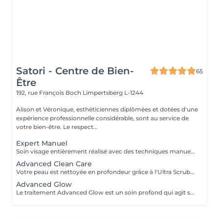
Satori - Centre de Bien-
65
Être
192, rue François Boch
Limpertsberg L-1244
Alison et Véronique, esthéticiennes diplômées et dotées d'une
expérience professionnelle considérable, sont au service de
votre bien-être. Le respect...
Expert Manuel
Soin visage entièrement réalisé avec des techniques manuelles. Adapté à votre type de peau, c'est un nettoyage en profondeur avec la pose d'un masque spécifique. Possibilité de rajouter une extraction de comédons avec un vapozone.
Advanced Clean Care
Votre peau est nettoyée en profondeur grâce à l'Ultra Scrubber. Ce mini soin permet d'éliminer les cellules mortes de la peau, les taches pigmentaires et les toxines. Il stimule les cellules de la peau et améliore la texture de la peau.
Advanced Glow
Le traitement Advanced Glow est un soin profond qui agit sur l'oxygénation et la régénération cellulaire. Il permet de détoxifier la peau, atténuer les rides et raffermir . la micro circulation est stimulée, le teint terne , oubliez ! Lors de ce soin vous bénéficierez d'une double exfoliation(mécanique et acide), ainsi que d'une technologie haut de gamme qui apportera de l'oxygène au coeur des cellules . Convient à tout le monde , femmes enceintes également .