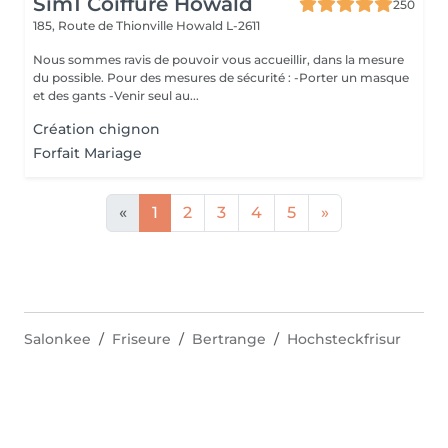
Sim1 Coiffure Howald
250
185, Route de Thionville
Howald L-2611
Nous sommes ravis de pouvoir vous accueillir, dans la mesure
du possible. Pour des mesures de sécurité : -Porter un masque
et des gants -Venir seul au...
Création chignon
Forfait Mariage
«
1
2
3
4
5
»
Salonkee
Friseure
Bertrange
Hochsteckfrisur