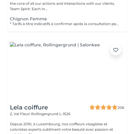
the core of all our actions and interactions with our clients.
Team Spirit: Each in...
Chignon Femme
* Tarifs à titre indicatifs à confirmer après la consultation personnalisée établit auprès de votre coiffeur/stylist/spécialiste * La direction se réserve le droit dapporter des modifications pour le bon fonctionnement du salon
Lela coiffure
206
2, Val Fleuri
Rollingergrund L-1526
Depuis 2010, à Luxembourg, nos coiffeurs visagistes et
coloristes experts subliment votre beauté avec passion et