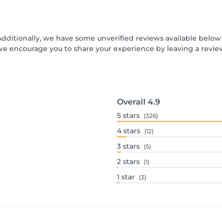
Additionally, we have some unverified reviews available below t
we encourage you to share your experience by leaving a revi
Overall
4.9
5
stars
(326)
4
stars
(12)
3
stars
(5)
2
stars
(1)
1
star
(3)