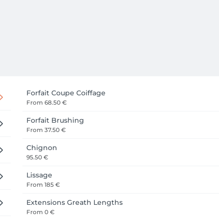
Forfait Coupe Coiffage
From
68.50 €
Forfait Brushing
From
37.50 €
Chignon
95.50 €
Lissage
From
185 €
Extensions Greath Lengths
From
0 €