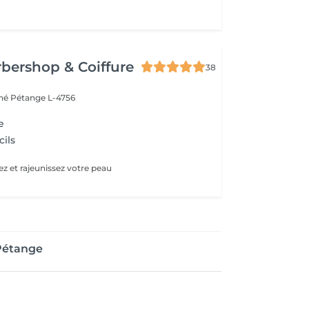
bershop & Coiffure
38
ché
Pétange L-4756
e
cils
ez et rajeunissez votre peau
 Pétange