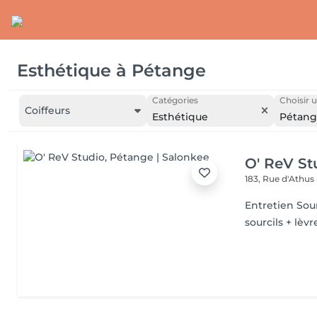
Esthétique
à
Pétange
Catégories
Choisir u
Coiffeurs
Esthétique
Pétan
O' ReV St
183, Rue d'Athus
Entretien Sour
sourcils + lèvr