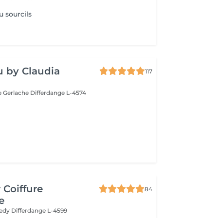
u sourcils
 by Claudia
117
e Gerlache
Differdange L-4574
 Coiffure
84
e
nedy
Differdange L-4599