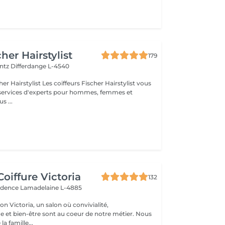
her Hairstylist
179
entz
Differdange L-4540
iffeurs Fischer Hairstylist vous
 services d'experts pour hommes, femmes et
vous ...
oiffure Victoria
132
vidence
Lamadelaine L-4885
n Victoria, un salon où convivialité,
e et bien-être sont au coeur de notre métier. Nous
la famille...