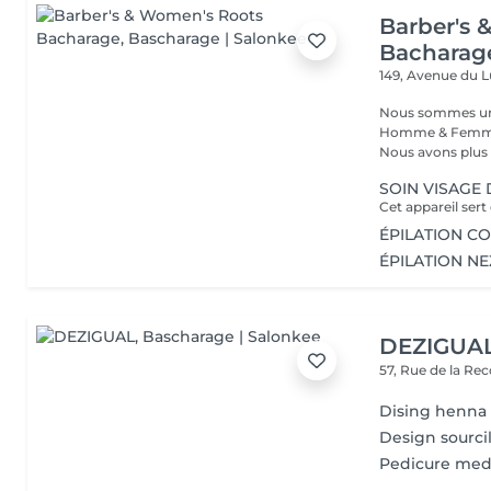
Barber's 
Bacharag
149, Avenue du
Nous sommes un s
Homme & Femme,
Nous avons plus d
SOIN VISAGE
ÉPILATION C
ÉPILATION NE
DEZIGUA
57, Rue de la Re
Dising henna +
Design sourci
Pedicure med