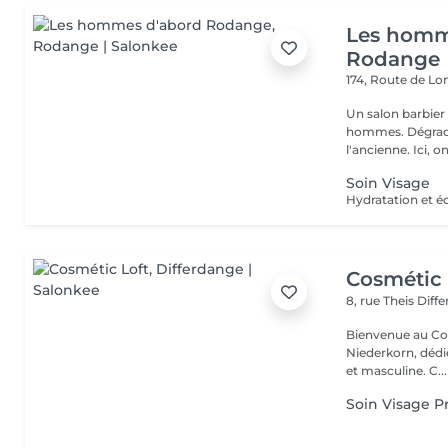
Les homm
Rodange
174, Route de L
Un salon barbier
hommes. Dégradés
l'ancienne. Ici, on
Soin Visage
Hydratation et éc
Cosmétic 
8, rue Theis
Diff
Bienvenue au Cos
Niederkorn, dédié
et masculine. C...
Soin Visage 