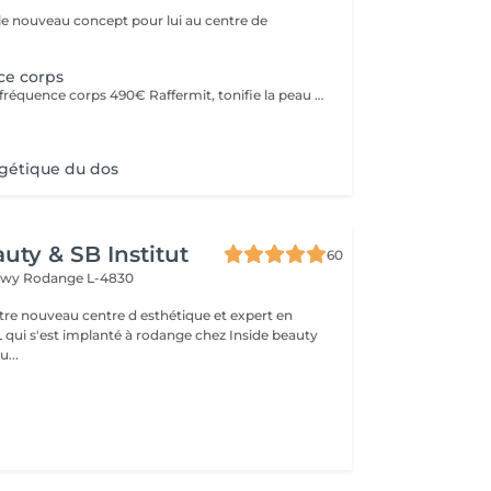
le nouveau concept pour lui au centre de
ce corps
10 séances Radiofréquence corps 490€ Raffermit, tonifie la peau . Reduction de la cellulite
gétique du dos
uty & SB Institut
60
ngwy
Rodange L-4830
otre nouveau centre d esthétique et expert en
L qui s'est implanté à rodange chez Inside beauty
u...