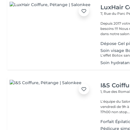
LuxHair C
7, Rue du Parc
P
Depuis 2017 votr
besoins !!!! Nous mettons tout en oeuvre pour que votre passage
dans notre salon r
Dépose Gel p
Soin visage B
Soin hydratan
I&S Coiffu
1, Rue des Roma
L'équipe du Salon
vendredi de 9h à 
17h00 non stop...
Forfait Épilati
Pédicure sim