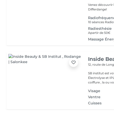
Venez découvrir 
Differdange!
Radiofréquen
Radiesthésie
Apartir de 50€
Massage Éner
Inside Bea
12, route de Lo
SB institut est v
Électrolyse et IP
coiffure , la ou vo
Visage
Ventre
Cuisses