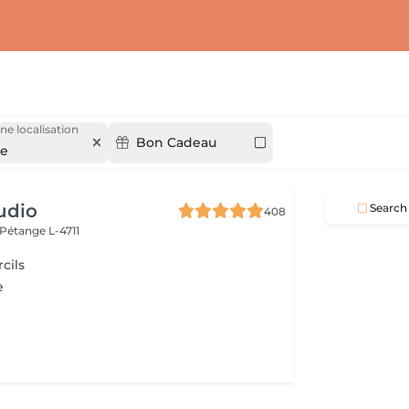
ne localisation
Bon Cadeau
ge
udio
Search
408
Pétange L-4711
cils
e