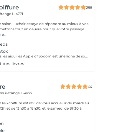
oiffure
295
étange L-4771
e salon Luxhair essaye de répondre au mieux à vos
e...
ieds
otox
L'effet Botox sans les aiguilles Apple of Sodom est une ligne de soins innovante, conçue avec une technologie révolutionnaire inspirée du fruit récolté sur l'arbre nommé Pommier de Sodome, Apple of Sodom en anglais, que l'on trouve originellement dans la région de la mer Morte. Conçu pour raffermir l'épiderme et rehausser l'ovale du visage, le complexe Apple of Sodom est une alternative au botox. Élaboré à partir de cellules-souches de pommier, il est associé aux extraits végétaux du Gatuline Expression AF qui cible les rides d'expression et lisse la surface de la peau.
t des lèvres
re
64
ins
Pétange L-4777
 I&S coiffure est ravi de vous accueillir du mardi au
12h et de 13h30 à 18h30, et le samedi de 8h30 à
on
ple