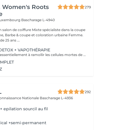
& Women's Roots
279
e
 Luxembourg
Bascharage L-4940
alon de coiffure Mixte spécialiste dans la coupe
 Barbe & coupe et coloration urbaine Femme.
e 25 ans ...
 DETOX + VAPOTHÉRAPIE
Cet appareil sert essentiellement à ramollir les cellules mortes de la peau et prépare la peau de manière optimale au soin correspondant. Le vapozone permet ainsi d'ouvrir les pores pour un nettoyage en profondeur de la peau. La vapeur + l'ozone pénètre en profondeur dans les pores et nettoie les impuretés, le gras, les points noirs et les restes de maquillage. La vapeur peut donc aider
OMPLET
Z
L
292
connaissance Nationale
Bascharage L-4936
 epilation sourcil au fil
l
ical +semi-permanent