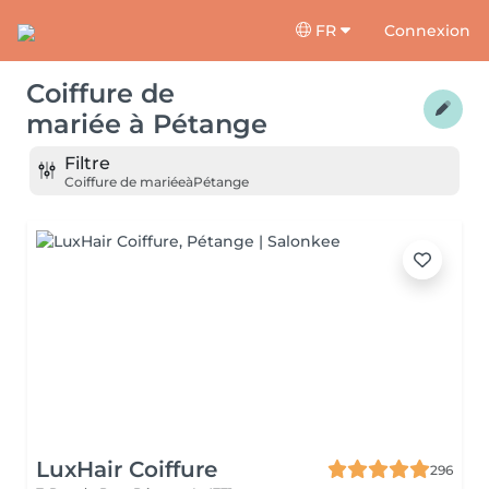
FR
Connexion
Coiffure de
mariée
à
Pétange
Filtre
Coiffure de mariée
à
Pétange
LuxHair Coiffure
296