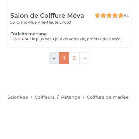
Salon de Coiffure Méva
84
56, Grand-Rue
Ville-Haute L-1660
Forfaits mariage
1 Jour Pour le plus beau jour de votre vie, profitez d'un accompagnement sur-mesure. Notre forfait mariage comprend un essai coiffure afin de définir le style parfait, en harmonie avec votre robe et votre personnalité. Le jour J, nous réalisons une coiffure élégante et durable chignon raffiné, coiffure bohème, attaches romantiques ou brushing sophistiqué pour vous sublimer jusqu'au bout de la nuit. Sérénité, expertise et mise en beauté d'exception pour un moment inoubliable.
«
1
2
»
Salonkee
Coiffeurs
Pétange
Coiffure de mariée