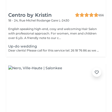
Centro by Kristin
656
18 - 24, Rue Michel Rodange
Gare L-2430
English speaking high-end, cosy and welcoming Hair Salon
with professional approach. For women, men and children
over 6 y/o. A friendly note to our c...
Up-do wedding
Dear clents! Please call for this service tel: 26 18 76 86 as we need to book a trial styling before the big day. Wash-blowout- pins-curls/straightincluded A test run is a must, at least a week before! (Included)