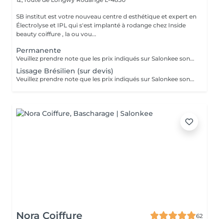
SB institut est votre nouveau centre d esthétique et expert en
Électrolyse et IPL qui s'est implanté à rodange chez Inside
beauty coiffure , la ou vou...
Permanente
Veuillez prendre note que les prix indiqués sur Salonkee sont communiqués à titre informatif et s'entendent de base. Ces derniers sont susceptibles de varier selon le diagnostic réalisé à votre arrivée au salon et l'expertise du professionnel à qui vous confiez votre beauté. Dans tous les cas, un devis précis vous sera proposé et toutes réalisations de prestations seront effectuées avec votre accord. Un grand merci d'avance pour votre compréhension. Au plaisir de vous recevoir très vite.
Lissage Brésilien (sur devis)
Veuillez prendre note que les prix indiqués sur Salonkee sont communiqués à titre informatif et s'entendent de base. Ces derniers sont susceptibles de varier selon le diagnostic réalisé à votre arrivée au salon et l'expertise du professionnel à qui vous confiez votre beauté. Dans tous les cas, un devis précis vous sera proposé et toutes réalisations de prestations seront effectuées avec votre accord. Un grand merci d'avance pour votre compréhension. Au plaisir de vous recevoir très vite.
Nora Coiffure
62