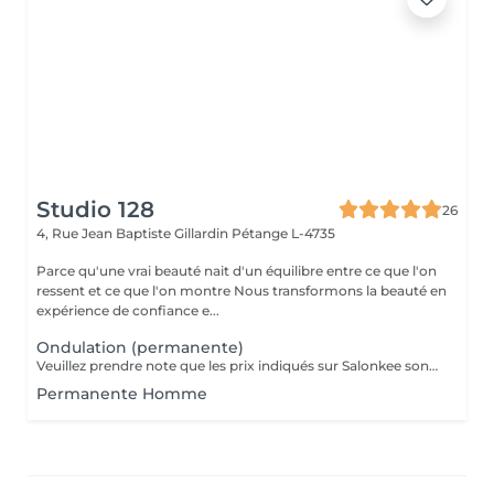
Studio 128
26
4, Rue Jean Baptiste Gillardin
Pétange L-4735
Parce qu'une vrai beauté nait d'un équilibre entre ce que l'on
ressent et ce que l'on montre Nous transformons la beauté en
expérience de confiance e...
Ondulation (permanente)
Veuillez prendre note que les prix indiqués sur Salonkee sont communiqués à titre informatif et s'entendent de base. Ces derniers sont susceptibles de varier selon le diagnostic réalisé à votre arrivée au salon et l'expertise du professionnel à qui vous confiez votre beauté. Dans tous les cas, un devis précis vous sera proposé et toutes réalisations de prestations seront effectuées avec votre accord. Un grand merci d'avance pour votre compréhension. Au plaisir de vous recevoir très vite.
Permanente Homme