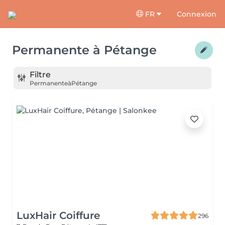
FR
Connexion
Permanente
à
Pétange
Filtre
Permanente
à
Pétange
LuxHair Coiffure
296