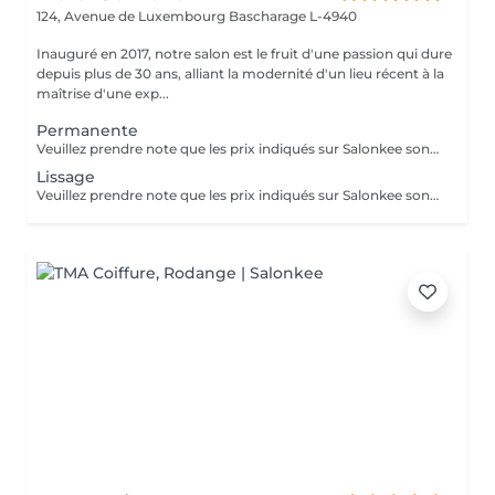
124, Avenue de Luxembourg
Bascharage L-4940
Inauguré en 2017, notre salon est le fruit d'une passion qui dure
depuis plus de 30 ans, alliant la modernité d'un lieu récent à la
maîtrise d'une exp...
Permanente
Veuillez prendre note que les prix indiqués sur Salonkee sont communiqués à titre informatif et s'entendent de base. Ces derniers sont susceptibles de varier selon le diagnostic réalisé à votre arrivée au salon et l'expertise du professionnel à qui vous confiez votre beauté. Dans tous les cas, un devis précis vous sera proposé et toutes réalisations de prestations seront effectuées avec votre accord. Un grand merci d'avance pour votre compréhension. Au plaisir de vous revoir très vite.
Lissage
Veuillez prendre note que les prix indiqués sur Salonkee sont communiqués à titre informatif et s'entendent de base. Ces derniers sont susceptibles de varier selon le diagnostic réalisé à votre arrivée au salon et l'expertise du professionnel à qui vous confiez votre beauté. Dans tous les cas, un devis précis vous sera proposé et toutes réalisations de prestations seront effectuées avec votre accord. Un grand merci d'avance pour votre compréhension. Au plaisir de vous revoir très vite.