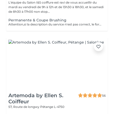
L'équipe du Salon I&S coiffure est ravi de vous accueillir du
mardi au vendredi de 9h à 12h et de 13h30 à 18h30, et le samedi
de 8h30 à 17h00 non stop...
Permanente & Coupe Brushing
Attention,si la description du service n'est pas correct, le forfait pourra ne pas être exécutée en entier,néanmoins la meilleure solution sera adaptée, ainsi que la différence de prix appliquée sur place. Le prix sera adaptée en supplément - à la difficulté - au supplément de produits - d'autres nécessaires techniques
Artemoda by Ellen S.
56
Coiffeur
57, Route de longwy
Pétange L-4750