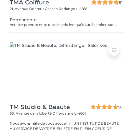
TMA Coiffure
51
21, Avenue Docteur Gaasch
Rodange L-4818
Permanente
Veuillez prendre note que les prix indiqués sur Salonkee sont communiqués à titre informatif et s'entendent de base. Ces derniers sont susceptibles de varier selon le diagnostic réalisé à votre arrivée au salon et l'expertise du professionnel à qui vous confiez votre beauté. Dans tous les cas, un devis précis vous sera proposé et toutes réalisations de prestations seront effectuées avec votre accord. Un grand merci d'avance pour votre compréhension. Au plaisir de vous revoir très vite.
TM Studio & Beauté
56
53, Avenue de la Liberté
Differdange L-4601
Nous avons hâte de vous accueillir ! UN INSTITUT DE BEAUTÉ
AU SERVICE DE VOTRE BIEN-ÊTRE EN PLEIN COEUR DE