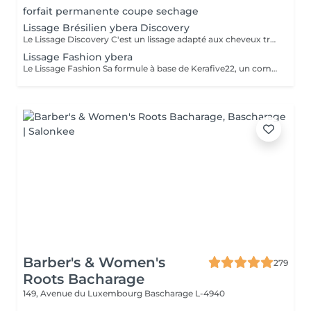
forfait permanente coupe sechage
Lissage Brésilien ybera Discovery
Le Lissage Discovery C'est un lissage adapté aux cheveux très frisés, adapté aux femmes enceintes et enfants. Sa formule contient des cellules souches de pomme suisse aux effets régénérants, assurant un lissage raide et brillant jusqu'à 4 mois. Profitez de cheveux lisses, doux et brillant tout en disant adieu aux frisottis. La gamme d'entretient est inclue dans ces prestations.
Lissage Fashion ybera
Le Lissage Fashion Sa formule à base de Kerafive22, un complexe Ybera Paris unique qui lisse tout en préservant les 22 acides aminés du cheveu. L'acide lactique permet de réduire le volume des cheveux. Les huiles d'Inca ninchi, noix de coco et quinoa, les oméga 3,6 et 9 traitent la fibre capillaire pour un résultat doux et soyeux. Le Fashion fournit une hydratation profonde grâce à l'huile d'Inca, l'huile de coco et la protéine de quinoa. Le lissage dure entre 3 et 5 mois, avec l'utilisation de gamme d'entretien.
Barber's & Women's
279
Roots Bacharage
149, Avenue du Luxembourg
Bascharage L-4940