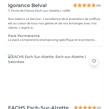
Igorance Belval
474
7, Porte de France
Esch-sur-Alzette L-4360
Nos Valeurs Le Service : L'excellence de la prestation de coiffure
est au coeur de tous nos gestes et de nos échanges avec nos
clients. L'esprit d...
Pack Permanente
Le pack comprend le shampooing spécifique et le protecteur REDKEN , la permanente avec les produits LOREAL PROFESSIONNEL , le conditionneur REDKEN , le séchage et les produits de styling REDKEN Option Coupe : la coupe IGORANCE (finition sur cheveux secs), le séchage et les produits de styling REDKEN. * Tarifs à titre indicatifs à confirmer après la consultation personnalisée établit auprès de votre coiffeur/stylist/spécialiste * La direction se réserve le droit d’apporter des modifications pour le bon fonctionnement du salon
EACHS Esch-Sur-Alzette
217