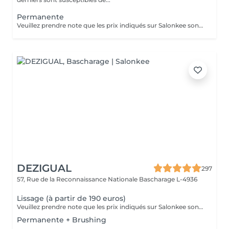
Permanente
Veuillez prendre note que les prix indiqués sur Salonkee sont communiqués à titre informatif et s'entendent de base. Ces derniers sont susceptibles de varier selon le diagnostic réalisé à votre arrivée au salon et l'expertise du professionnel à qui vous confiez votre beauté. Dans tous les cas, un devis précis vous sera proposé et toutes réalisations de prestations seront effectuées avec votre accord. Un grand merci d'avance pour votre compréhension. Au plaisir de vous revoir très vite.
DEZIGUAL
297
57, Rue de la Reconnaissance Nationale
Bascharage L-4936
Lissage (à partir de 190 euros)
Veuillez prendre note que les prix indiqués sur Salonkee sont communiqués à titre informatif et s'entendent de base. Ces derniers sont susceptibles de varier selon le diagnostic réalisé à votre arrivée au salon et l'expertise du professionnel à qui vous confiez votre beauté. Dans tous les cas, un devis précis vous sera proposé et toutes réalisations de prestations seront effectuées avec votre accord. Un grand merci d'avance pour votre compréhension. Au plaisir de vous revoir très vite.
Permanente + Brushing