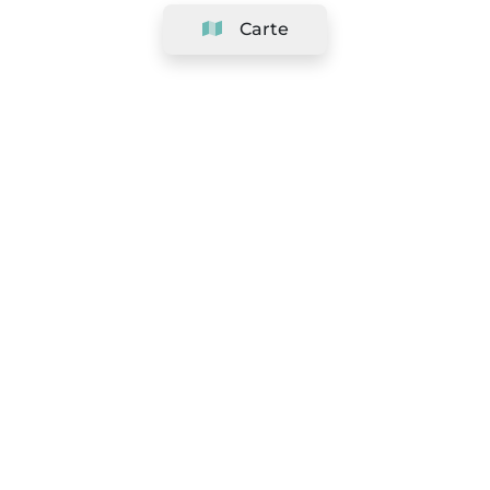
Carte
Société
Support
Équipe
&
Carrières
Référencer votre salon
Légal
Exercer le droit de rétractation
Conditions Générales
Politique de protection des données