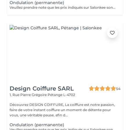
Ondulation (permanente)
Veuillez prendre note que les prix indiqués sur Salonkee sont communiqués à titre informatif et s'entendent de base. Ces derniers sont susceptibles de varier selon le diagnostic réalisé à votre arrivée au salon et l'expertise du professionnel à qui vous confiez votre beauté. Dans tous les cas, un devis précis vous sera proposé et toutes réalisations de prestations seront effectuées avec votre accord. Un grand merci d'avance pour votre compréhension. Au plaisir de vous recevoir très vite.
Design Coiffure SARL
54
1, Rue Pierre Grégoire
Pétange L-4702
Découvrez DESIGN COIFFURE, La coiffure est notre passion,
faire de votre instant coiffure un moment de détente pour
vous, une véritable pause, afin d...
Ondulation (permanente)
Veuillez prendre note que les prix indiqués sur Salonkee sont communiqués à titre informatif et s'entendent de base. Ces derniers sont susceptibles de varier selon le diagnostic réalisé à votre arrivée au salon et l'expertise du professionnel à qui vous confiez votre beauté. Dans tous les cas, un devis précis vous sera proposé et toutes réalisations de prestations seront effectuées avec votre accord. Un grand merci d'avance pour votre compréhension. Au plaisir de vous recevoir très vite.