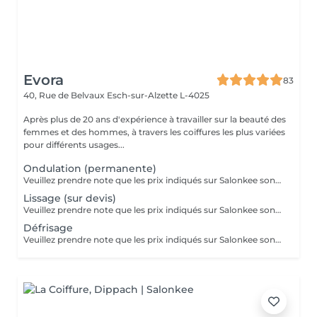
Evora
83
40, Rue de Belvaux
Esch-sur-Alzette L-4025
Après plus de 20 ans d'expérience à travailler sur la beauté des
femmes et des hommes, à travers les coiffures les plus variées
pour différents usages...
Ondulation (permanente)
Veuillez prendre note que les prix indiqués sur Salonkee sont communiqués à titre informatif et s'entendent de base. Ces derniers sont susceptibles de varier selon le diagnostic réalisé à votre arrivée au salon et l'expertise du professionnel à qui vous confiez votre beauté. Dans tous les cas, un devis précis vous sera proposé et toutes réalisations de prestations seront effectuées avec votre accord. Un grand merci d'avance pour votre compréhension. Au plaisir de vous recevoir très vite.
Lissage (sur devis)
Veuillez prendre note que les prix indiqués sur Salonkee sont communiqués à titre informatif et s'entendent de base. Ces derniers sont susceptibles de varier selon le diagnostic réalisé à votre arrivée au salon et l'expertise du professionnel à qui vous confiez votre beauté. Dans tous les cas, un devis précis vous sera proposé et toutes réalisations de prestations seront effectuées avec votre accord. Un grand merci d'avance pour votre compréhension. Au plaisir de vous recevoir très vite.
Défrisage
Veuillez prendre note que les prix indiqués sur Salonkee sont communiqués à titre informatif et s'entendent de base. Ces derniers sont susceptibles de varier selon le diagnostic réalisé à votre arrivée au salon et l'expertise du professionnel à qui vous confiez votre beauté. Dans tous les cas, un devis précis vous sera proposé et toutes réalisations de prestations seront effectuées avec votre accord. Un grand merci d'avance pour votre compréhension. Au plaisir de vous recevoir très vite.