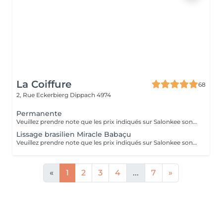
La Coiffure
68
2, Rue Eckerbierg
Dippach 4974
Permanente
Veuillez prendre note que les prix indiqués sur Salonkee sont communiqués à titre informatif et s'entendent de base. Ces derniers sont susceptibles de varier selon le diagnostic réalisé à votre arrivée au salon et l'expertise du professionnel à qui vous confiez votre beauté. Dans tous les cas, un devis précis vous sera proposé et toutes réalisations de prestations seront effectuées avec votre accord. Un grand merci d'avance pour votre compréhension. Au plaisir de vous recevoir très vite.
Lissage brasilien Miracle Babaçu
Veuillez prendre note que les prix indiqués sur Salonkee sont communiqués à titre informatif et s'entendent de base. Ces derniers sont susceptibles de varier selon le diagnostic réalisé à votre arrivée au salon et l'expertise du professionnel à qui vous confiez votre beauté. Dans tous les cas, un devis précis vous sera proposé et toutes réalisations de prestations seront effectuées avec votre accord. Un grand merci d'avance pour votre compréhension. Au plaisir de vous recevoir très vite.
«
1
2
3
4
...
7
»