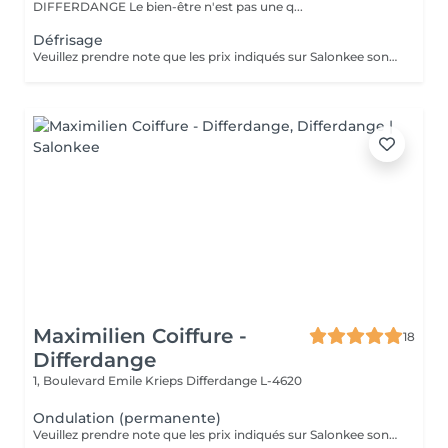
DIFFERDANGE Le bien-être n'est pas une q...
Défrisage
Veuillez prendre note que les prix indiqués sur Salonkee sont communiqués à titre informatif et s'entendent de base. Ces derniers sont susceptibles de varier selon le diagnostic réalisé à votre arrivée au salon et l'expertise du professionnel à qui vous confiez votre beauté. Dans tous les cas, un devis précis vous sera proposé et toutes réalisations de prestations seront effectuées avec votre accord. Un grand merci d'avance pour votre compréhension. Au plaisir de vous recevoir très vite.
Maximilien Coiffure -
18
Differdange
1, Boulevard Emile Krieps
Differdange L-4620
Ondulation (permanente)
Veuillez prendre note que les prix indiqués sur Salonkee sont communiqués à titre informatif et s'entendent de base. Ces derniers sont susceptibles de varier selon le diagnostic réalisé à votre arrivée au salon et l'expertise du professionnel à qui vous confiez votre beauté. Dans tous les cas, un devis précis vous sera proposé et toutes réalisations de prestations seront effectuées avec votre accord. Un grand merci d'avance pour votre compréhension. Au plaisir de vous recevoir très vite.