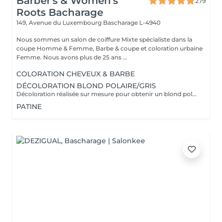
Barber's & Women's
279
Roots Bacharage
149, Avenue du Luxembourg
Bascharage L-4940
Nous sommes un salon de coiffure Mixte spécialiste dans la
coupe Homme & Femme, Barbe & coupe et coloration urbaine
Femme. Nous avons plus de 25 ans ...
COLORATION CHEVEUX & BARBE
DÉCOLORATION BLOND POLAIRE/GRIS
Décoloration réalisée sur mesure pour obtenir un blond polaire ,gris ou toute autre nuance claire . la prestation est adaptée à l'état et à la nature de vos cheveux afin de préserver leur qualité. Un devis personnalisé sera établi avant toute prestation , le tarif pouvant varier selon la longueur des cheveux ,l'épaisseur et le travail a réaliser .
PATINE