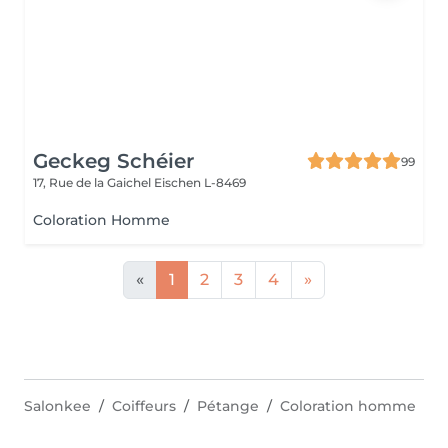
Geckeg Schéier
99
17, Rue de la Gaichel
Eischen L-8469
Coloration Homme
«
1
2
3
4
»
Salonkee
Coiffeurs
Pétange
Coloration homme