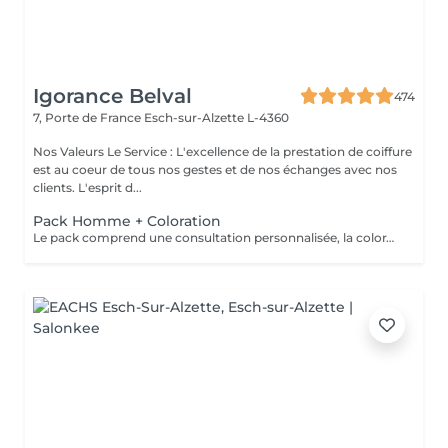
Igorance Belval
474
7, Porte de France
Esch-sur-Alzette L-4360
Nos Valeurs Le Service : L'excellence de la prestation de coiffure
est au coeur de tous nos gestes et de nos échanges avec nos
clients. L'esprit d...
Pack Homme + Coloration
Le pack comprend une consultation personnalisée, la coloration avec les produits LOREAL PROFESSIONNEL , shampooing et conditionneur spécifiques REDKEN , la coupe IGORANCE ( finitions sur cheveux secs) , les produits de styling REDKEN * Tarifs à titre indicatifs à confirmer après la consultation personnalisée établit auprès de votre coiffeur/stylist/spécialiste * La direction se réserve le droit d’apporter des modifications pour le bon fonctionnement du salon