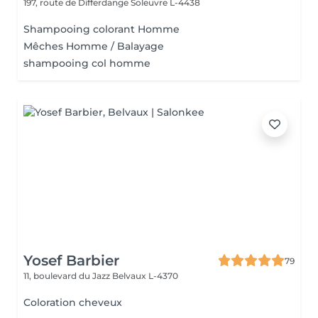
197, route de Differdange
Soleuvre L-4438
Shampooing colorant Homme
Mêches Homme / Balayage
shampooing col homme
Yosef Barbier
79
11, boulevard du Jazz
Belvaux L-4370
Coloration cheveux