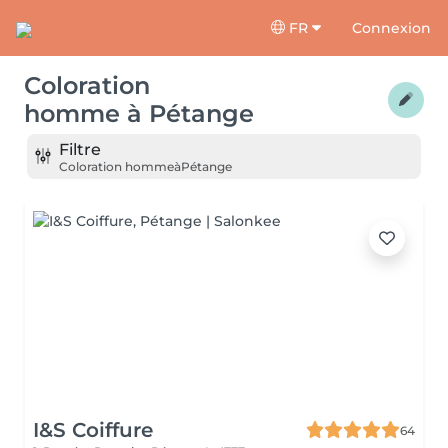
FR
Connexion
Coloration
homme
à
Pétange
Filtre
Coloration homme
à
Pétange
I&S Coiffure
64