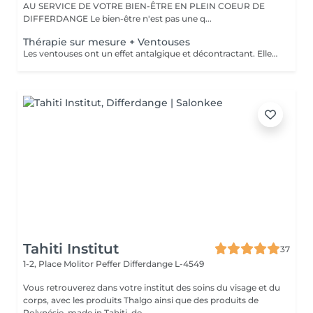
AU SERVICE DE VOTRE BIEN-ÊTRE EN PLEIN COEUR DE
DIFFERDANGE Le bien-être n'est pas une q...
Thérapie sur mesure + Ventouses
Les ventouses ont un effet antalgique et décontractant. Elles sont recommandées pour soigner différentes lésions musculaires et articulaires : entorses bénignes, contractures, élongations, crampes, lombalgies, tendinites. Les traitement par ventouses sont combinés avec des massages local avec technique isolées et massage relaxant.
Tahiti Institut
37
1-2, Place Molitor Peffer
Differdange L-4549
Vous retrouverez dans votre institut des soins du visage et du
corps, avec les produits Thalgo ainsi que des produits de
Polynésie, made in Tahiti, de...