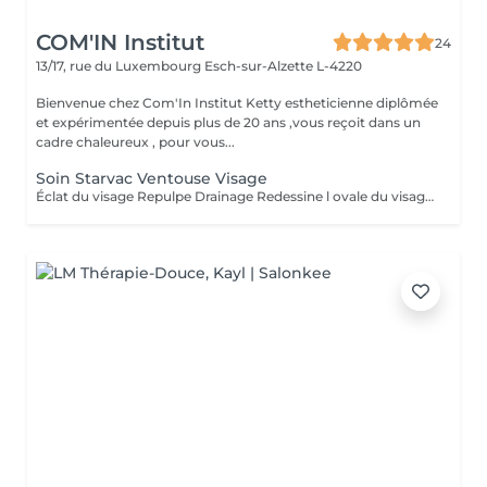
COM'IN Institut
24
13/17, rue du Luxembourg
Esch-sur-Alzette L-4220
Bienvenue chez Com'In Institut Ketty estheticienne diplômée
et expérimentée depuis plus de 20 ans ,vous reçoit dans un
cadre chaleureux , pour vous...
Soin Starvac Ventouse Visage
Éclat du visage Repulpe Drainage Redessine l ovale du visage Nettoyage du visage ,traitement ventouse et application d'une crème