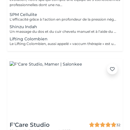
professionnelles dont une na...
SPM Cellulite
L'efficacité grâce à l'action en profondeur de la pression négative. Technique originale du "palper - rouler" Drainage, régénération et raffermissement des tissus du visage, du buste et du corps. Pour tous types de peaux. Traitements spécifiques contre les vergetures, la cellulite et bien d'autres. Maîtriser peau d'orange, culotte de cheval et tissus conjonctif faible grâce au SPM Digital ! Le SPM le multi -talent dont on ne peut plus se passer. Raffermir et regalber la poitrine sans appel à la chirurgie, l'un des nombreux traitements spécifiques.
Shinzu Indah
Un massage du dos et du cuir chevelu manuel et à l'aide du Rama, cet outil en métal kansa parfaitement adapté au travail des méridiens, des mémoires, des blocages émotionnels du dos. Pour une détente profonde et un véritable reset sur le plan émotionnel!
Lifting Colombien
Le Lifting Colombien, aussi appelé « vaccum thérapie » est une technique non chirurgicale, pratiquée à l'aide de ventouses qui exercent une aspiration pour casser les dépôts de cellulite et de graisse, éliminer les toxines, améliorer le drainage et restaurer l'élasticité de la peau.
F'Care Studio
32