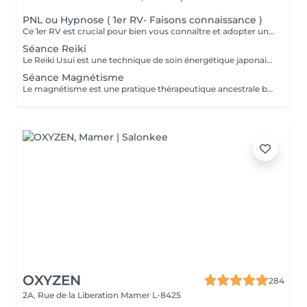
PNL ou Hypnose ( 1er RV- Faisons connaissance )
Ce 1er RV est crucial pour bien vous connaître et adopter une approche personnalisée et efficace lors des prochaines séances.
Séance Reiki
Le Reiki Usui est une technique de soin énergétique japonaise, fondée par Mikao Usui au début du XXème siècle. Elle repose sur le principe de transmission de l'énergie universelle par imposition des mains pour favoriser la guérison et le bien-être. Les bienfaits du Reiki incluent l'harmonisation du corps et de l'esprit, la réduction du stress et la promotion de la relaxation pour une amélioration de la qualité du sommeil, le renforcement du système immunitaire et l'équilibrage des émotions. Le Reiki peut être utilisé pour soulager une douleur ponctuelle ou pour accompagner un traitement plus lourd.
Séance Magnétisme
Le magnétisme est une pratique thérapeutique ancestrale basée sur l'utilisation de l'énergie universelle. Il repose sur le principe que le corps humain émet et reçoit des énergies en fonction de blessures et/ou de besoins. Le magnétiseur peut rééquilibrer ces flux énergétiques par imposition des mains. Cela contribue à la réduction des douleurs, l'amélioration de la circulation sanguine et le renforcement des défenses naturelles de l'organisme, mais aussi à la diminution du stress, l'accélération de la cicatrisation et l'amélioration du bien-être général.
OXYZEN
284
2A, Rue de la Liberation
Mamer L-8425