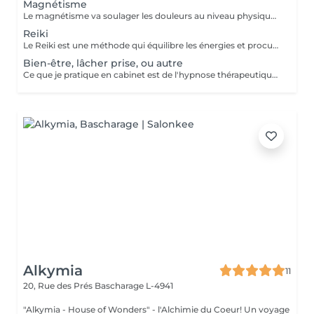
Magnétisme
Le magnétisme va soulager les douleurs au niveau physique: fibromyalgie, douleurs musculaires, mal de dos, sciatiques, douleurs au niveau des articulations, arthroses, migraines, problèmes de digestion, cicatrisation (après une opération par exemple) ... Il va agir en tant que coupe feu, sur brûlures physiques ou soulagement lors des séances de chimiothérapie ou radiothérapie... Ainsi que sur l'insomnie, le stress, l'angoisse, la dépression, la fatigue... Attention, les séances de magnétisme peuvent être pratiquées à titre préventif ou en accompagnement des soins médicaux, mais ne peuvent en aucun cas, se substituer aux traitements médicaux. Paiement sur place en espèces.
Reiki
Le Reiki est une méthode qui équilibre les énergies et procure un apaisement physique, psychique et émotionnel. Lors d'une séance de Reiki (Rei signifie esprit-conscience, Ki signifie énergie-sensation), le praticien dirige l'énergie universelle vers les zones du corps qui en ont le plus besoin, faisant en sorte que l'énergie circule uniformément et harmonieusement. Une séance permet : d'apaiser le corps et l'esprit de procurer un sentiment de bien-être d'harmoniser la circulation de l'énergie de favoriser un état de relaxation de soutenir le potentiel de guérison de retrouver un sommeil réparateur retrouver une meilleure circulation sanguine réduire les douleurs physiques réduire le stress Les séances de reiki peuvent être pratiquées à titre préventif, ou en accompagnement des soins médicaux, mais ne peuvent en aucun cas, se substituer aux traitements médicaux. Paiement sur place en espèces.
Bien-être, lâcher prise, ou autre
Ce que je pratique en cabinet est de l'hypnose thérapeutique. Vous restez maître de vous-même et libre de vos actions. Ensemble nous travaillons sur vos émotions. Je vais chercher vos blocages, vos peurs, vos craintes, et fais en sorte que celles-ci ne soient plus un poids pour vous. Aussi ce qu'il y a de mieux en vous, vos forces, votre courage, et bien d'autres qualités, pour que cela vous aide à aller mieux et à atteindre vos objectifs. Paiement sur place en espèces.
Alkymia
11
20, Rue des Prés
Bascharage L-4941
"Alkymia - House of Wonders" - l'Alchimie du Coeur! Un voyage