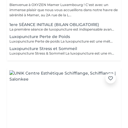
Bienvenue à OXYZEN Mamer Luxembourg ! C'est avec un
immense plaisir que nous vous accueillons dans notre havre de
sérénité à Mamer, au 2A rue de la L...
1ere SÉANCE INITIALE (BILAN OBLIGATOIRE)
La première séance de luxopuncture est indispensable avant de débuter tout programme. D'une durée d'environ 1 heure, elle se déroule en deux temps : 30 minutes d'échange approfondi (anamnèse) pour comprendre vos besoins, vos habitudes et définir vos objectifs 30 minutes de séance de luxopuncture, adaptée en fonction de cet échange Cette étape permet de personnaliser votre accompagnement et d'optimiser les résultats. Chaque protocole est ainsi ajusté à votre profil (poids, stress, sommeil, compulsions). Séance essentielle pour un suivi efficace et durable Permet un accompagnement sur mesure Un premier pas vers votre équilibre et votre bien-être durable.
Luxopuncture Perte de Poids
Luxopuncture Perte de poids La luxopuncture est une méthode douce et non invasive qui aide à réguler l'appétit, réduire les fringales et rééquilibrer le métabolisme. Idéale pour accompagner une perte de poids progressive, elle agit également sur le stress et les compulsions alimentaires. Chaque séance est adaptée à vos besoins afin de vous accompagner en douceur vers un meilleur équilibre et des résultats durables. Un accompagnement naturel pour retrouver légèreté, équilibre et bien-être au quotidien.
Luxopuncture Stress et Sommeil
Luxopuncture Stress & Sommeil La luxopuncture est une méthode douce et non invasive qui aide à apaiser le système nerveux, réduire le stress et améliorer la qualité du sommeil. Elle se pratique à l'aide d'un stylo à infrarouge qui stimule des points réflexes du corps, sans aiguille et en toute douceur. Chaque séance est adaptée à vos besoins afin de favoriser un relâchement profond et un apaisement durable. Un accompagnement naturel pour retrouver calme, sérénité et un sommeil réparateur.