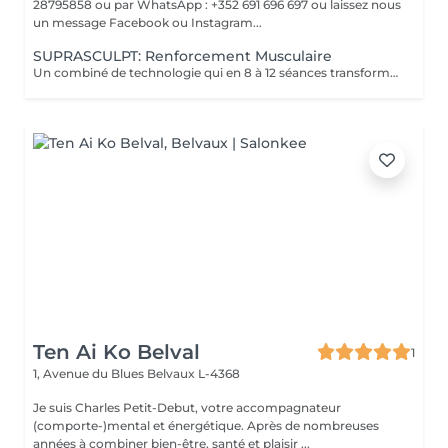
28795858 ou par WhatsApp : +352 691 696 697 ou laissez nous
un message Facebook ou Instagram...
SUPRASCULPT: Renforcement Musculaire
Un combiné de technologie qui en 8 à 12 séances transformera votre silhouette sur une zone du corps.. Des abdos développés? des cuisses tonifiées ?? des bras remodelés?? alors n'hésitez plus !!
Ten Ai Ko Belval
1
1, Avenue du Blues
Belvaux L-4368
Je suis Charles Petit-Debut, votre accompagnateur
(comporte-)mental et énergétique. Après de nombreuses
années à combiner bien-être, santé et plaisir ...