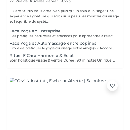
22, Rue de Bruxelles
Mamer L-8223
F'Care Studio vous offre bien plus qu'un soin du visage : une
expérience signature qui agit sur la peau, les muscles du visage
et l'équilibre du systè...
Face Yoga en Entreprise
Des pratiques naturelles et efficaces pour apprendre à relâcher les tensions musculaires accumulées au cours de la journée, corriger la posture et défatiguer le regard. En associant la respiration aux exercices, le yoga du visage favorise la relaxation et la concentration mentale. Le Yoga du visage apporte une prise de conscience. C'est une boîte à outils dans laquelle chacun peut piocher l'outil qui répondra à son besoin au moment précis que ce soit un exercice, un automassage, un point d'acupression, le taping. C'est un véritable allié dans la prise en charge du bien-être de vos employés au quotidien ! Ce cours est pratiqué sur place, pour des groupes de 15 personnes maximum et ne nécessite aucun changement de tenue.
Face Yoga et Automassage entre copines
Envie de pratiquer le yoga du visage entre ami(e)s ? Accordez-vous un moment de détente et de partage, tout en apprenant les pratiques de Yoga facial et de l'automassage. Des solutions naturelles et efficaces pour tonifier, lisser, restructurer le visage, et raviver l'éclat. Franciane adapte le contenu du cours selon votre tranche d'âge, vos préoccupations et envies. Les cours collectifs sont proposés pour des groupes de 3 à 10 personnes. Prix dégressif à partir de 5 participantes Cours de 60 minutes en présentiel chez F'Care Studio, 22 rue de Bruxelles, L-8223 Mamer (Luxembourg).
Rituel F'Care Harmonie & Eclat
Soin holistique visage & ventre Durée : 90 minutes Un rituel profondément rééquilibrant qui relie le ventre, le visage et le système nerveux pour libérer les tensions accumulées, alléger le corps et révéler l'éclat naturel du visage. Le Rituel F'Care Harmonie & Éclat débute par un massage abdominal inspiré du Chi Nei Tsang, associé à des techniques de drainage et de travail manuel profond visant à relâcher les tensions physiques et émotionnelles logées dans le ventre. Cette première étape favorise une sensation de légèreté, améliore la circulation et invite le corps à un profond lâcher-prise. Le soin se poursuit avec un massage de la nuque, du cuir chevelu et un massage Face Sculpting sur mesure du visage., Les tensions musculaires se relâchent, les traits se défatiguent, les volumes du visage retrouvent davantage d'harmonie et la peau révèle un éclat plus frais et lumineux. Chaque séance est adaptée aux besoins du moment afin d'accompagner le visage et le corps vers un équilibre plus global. Bienfaits du rituel : Libération des tensions abdominales et émotionnelles Sensation de légèreté et de fluidité dans le corps Relâchement des tensions du visage, de la nuque et des trapèzes Drainage et stimulation de la circulation Traits plus détendus et visage plus lumineux Soutien de l'équilibre global du corps et du système nerveux Résultat : Le ventre se relâche, la respiration devient plus fluide, le visage retrouve de la douceur et de l'éclat. Le corps s'allège, l'esprit s'apaise et une sensation profonde d'harmonie intérieure s'installe.