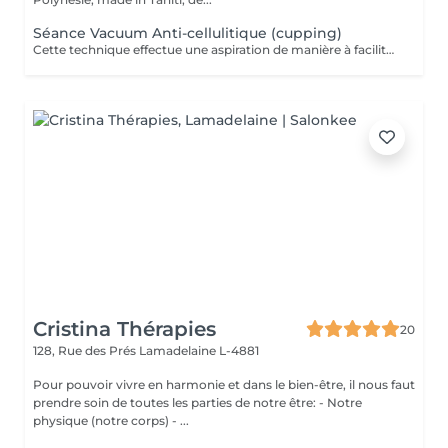
Séance Vacuum Anti-cellulitique (cupping)
Cette technique effectue une aspiration de manière à faciliter le drainage du liquide retenu dans les cellules et à favoriser la circulation sanguine. La combinaison de ces deux effets aide à extraire les adipocytes et favorise l'oxygénation des tissus. Pour cette raison, c'est un traitement recommandé contre la cellulite.
Cristina Thérapies
20
128, Rue des Prés
Lamadelaine L-4881
Pour pouvoir vivre en harmonie et dans le bien-être, il nous faut
prendre soin de toutes les parties de notre être: - Notre
physique (notre corps) - ...