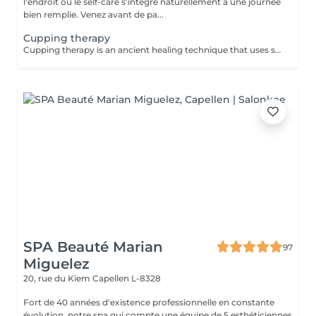
l'endroit où le self-care s'intègre naturellement à une journée
bien remplie. Venez avant de pa...
Cupping therapy
Cupping therapy is an ancient healing technique that uses special cups to create gentle suction on the skin. This suction promotes blood flow, relieves muscle tension, reduces inflammation, and supports deep relaxation. The treatment can help release toxins, improve circulation, and ease chronic pain or stiffness. *Please note that cupping therapy could just be added to a massage service with includes back massage.
SPA Beauté Marian
97
Miguelez
20, rue du Kiem
Capellen L-8328
Fort de 40 années d'existence professionnelle en constante
évolution, notre spa qui compte une équipe de 5 esthéticiennes