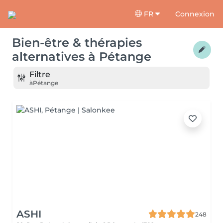
FR
Connexion
Bien-être & thérapies
alternatives
à
Pétange
Filtre
à
Pétange
ASHI
248