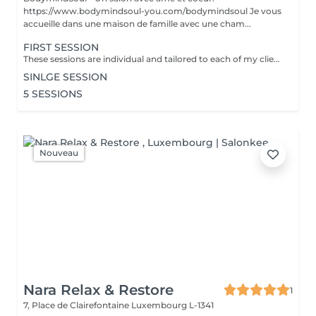
https://www.bodymindsoul-you.com/bodymindsoul Je vous
accueille dans une maison de famille avec une cham...
FIRST SESSION
These sessions are individual and tailored to each of my clients, as we all have lived our own unique stories and have more to discover. Whether you're feeling low on courage, lost in your path, lacking focus and concentration, disconnected from your body, overwhelmed by fears that dictate your life, or constantly comparing yourself to others, these sessions are designed to assist you on your journey. Together, we find tools to restore emotional balance, achieve inner peace, and work towards your personal goals. How? -Breathing techniques - Visualisation - Specific moves - Reconnecting to your body - Self-reflection Each of the session is : - Language of your choice: English, French, German, Luxembourgish - 45-60 minutes - Structure: Recapping / Exchange & 15-30min Practice / Closing + Defining homework - Via zoom (if you dont have zoom we find an other solution) - Is confidential
SINLGE SESSION
5 SESSIONS
Nouveau
Nara Relax & Restore
1
7, Place de Clairefontaine
Luxembourg L-1341