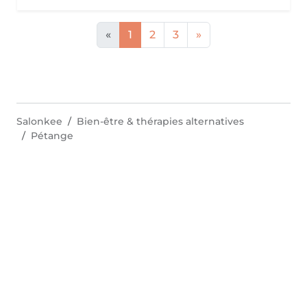
«
1
2
3
»
Salonkee
Bien-être & thérapies alternatives
Pétange