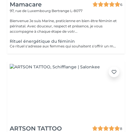
Mamacare
6
97, rue de Luxembourg
Bertrange L-8077
Bienvenue Je suis Marine, praticienne en bien-être féminin et
périnatal. Avec douceur, respect et présence, je vous
accompagne à chaque étape de votr...
Rituel énergétique du féminin
Ce rituel s'adresse aux femmes qui souhaitent s'offrir un moment de reconnexion à elles-mêmes. Il permet d'équilibrer l'énergie féminine, de libérer les blocages émotionnels et énergétiques, et de renforcer la connexion à son intuition et à sa créativité. Bienfaits : un profond sentiment d'apaisement, une meilleure circulation de l'énergie dans le corps, et un regain de vitalité et de clarté mentale. Ce rituel est composé d'un temps d'échange, avec remise d'une huile sur-mesure, d'une méditation, et d'un soin énergétique. Séance unique ou dans le cadre d'un accompagnement (à prix réduit). Pour en savoir plus, rendez-vous sur mon site: www.mamacare-lu.com/mes-accompagnements
ARTSON TATTOO
8