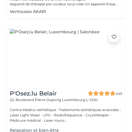
Appareil de thérapie par couleur sous vide Un appareil d'aspiration - complété avec 21 couleurs (barre de couleurs Akari). APPLICATIONS En cosmétique, en massage, en physiothérapie et dans le domaine médical. AVANTAGE En raison du vide, de la levée sans pression, la circulation sanguine et la lymphe sont stimulées. Ce vide est constant, finement contrôlé et réglable. Il a un train doux. Cela signifie qu'il peut également être utilisé sur les zones les plus sensibles - cicatrices, contour des yeux, lèvres, zones douloureuses ... APPLICATIONS POSSIBLES EN COSMÉTIQUE, Pour resserrer et affiner le visage (rides autour des yeux et des lèvres), cou et décolleté les bras supérieurs , ventre , hanche , cellulite DANS LE MASSAGE, drainage , réflexologie , tissu conjonctif, le drainage lymphatique , compensation des méridiens , dans les blessures sportives Pour le post-traitement des opérations faciales Possibilité d'utiliser une pyramide de cristal de roche pour faire des stimulations de couleur.
Ventouses AKARI
P'Osez.lu Belair
445
22, Boulevard Pierre Dupong
Luxembourg L-1430
Centre Medico-esthétique : Traitements esthétiques avancées -
Laser Light Sheer - LPG - Radiofréquence - Cryothérapie -
Pédicure médical - Laser myco...
Relaxation et bien-être