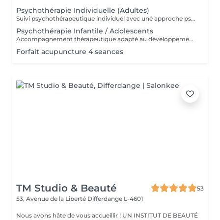
Psychothérapie Individuelle (Adultes)
Suivi psychothérapeutique individuel avec une approche psychanalytique, axé sur la connaissance de soi, l'élaboration émotionnelle, la réduction de l'anxiété et l'amélioration de la qualité de vie. SPM et Santé de la Femme Accompagnement thérapeutique axé sur la santé émotionnelle et hormonale de la femme, pouvant intégrer la psychothérapie et l'acupuncture.
Psychothérapie Infantile / Adolescents
Accompagnement thérapeutique adapté au développement émotionnel des enfants et des adolescents, avec un accent sur le comportement, les émotions et les liens familiaux. Éducation Sexuelle Émotionnelle Séances éducatives et thérapeutiques favorisant le développement sain de la sexualité, des émotions, des limites et de la communication. Prévention des Abus Sexuels Interventions psychoéducatives axées sur la prévention des abus sexuels, renforçant la conscience corporelle, émotionnelle et les stratégies de protection.
Forfait acupuncture 4 seances
TM Studio & Beauté
53
53, Avenue de la Liberté
Differdange L-4601
Nous avons hâte de vous accueillir ! UN INSTITUT DE BEAUTÉ