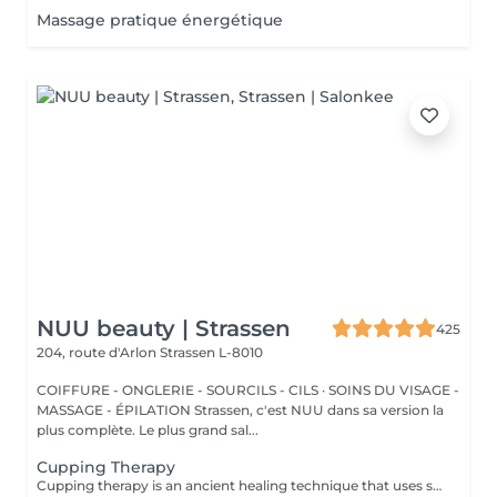
Massage pratique énergétique
NUU beauty | Strassen
425
204, route d'Arlon
Strassen L-8010
COIFFURE - ONGLERIE - SOURCILS - CILS · SOINS DU VISAGE -
MASSAGE - ÉPILATION Strassen, c'est NUU dans sa version la
plus complète. Le plus grand sal...
Cupping Therapy
Cupping therapy is an ancient healing technique that uses special cups to create gentle suction on the skin. This suction promotes blood flow, relieves muscle tension, reduces inflammation, and supports deep relaxation. The treatment can help release toxins, improve circulation, and ease chronic pain or stiffness. *Please note that cupping therapy could just be added to a massage service with includes back massage.