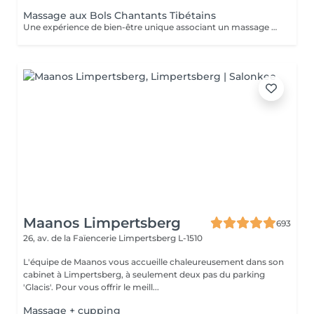
Massage aux Bols Chantants Tibétains
Une expérience de bien-être unique associant un massage doux, des huiles aromatiques et les sons apaisants des bols chantants tibétains. Les vibrations harmonieuses et les tonalités relaxantes créent une atmosphère immersive propice à la détente et à la déconnexion du quotidien.
Maanos Limpertsberg
693
26, av. de la Faïencerie
Limpertsberg L-1510
L'équipe de Maanos vous accueille chaleureusement dans son
cabinet à Limpertsberg, à seulement deux pas du parking
'Glacis'. Pour vous offrir le meill...
Massage + cupping