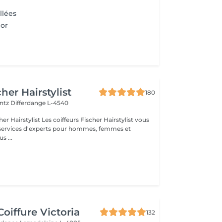
lées
lor
her Hairstylist
180
entz
Differdange L-4540
iffeurs Fischer Hairstylist vous
 services d'experts pour hommes, femmes et
vous ...
oiffure Victoria
132