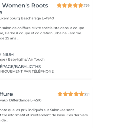
& Women's Roots
279
e
 Luxembourg
Bascharage L-4940
alon de coiffure Mixte spécialiste dans la coupe
 Barbe & coupe et coloration urbaine Femme.
e 25 ans ...
MINIUM
ge / Babyligths/ Air Touch
ÉPAGE/BABYLIGTHS
UNIQUEMENT PAR TÉLÉPHONE
ffure
251
elvaux
Differdange L-4510
note que les prix indiqués sur Salonkee sont
tre informatif et s'entendent de base. Ces derniers
 de...