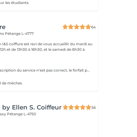
ur les étudiants.
re
64
ins
Pétange L-4777
 I&S coiffure est ravi de vous accueillir du mardi au
12h et de 13h30 à 18h30, et le samedi de 8h30 à
Attention,si la description du service n'est pas correct, le forfait pourra ne pas être exécutée en entier,néanmoins la meilleure solution sera adaptée, ainsi que la différence de prix appliquée sur place. Le prix sera adaptée en supplément - à la difficulté - au supplément de produits - d'autres nécessaires techniques
al de mèches
by Ellen S. Coiffeur
56
ngwy
Pétange L-4750