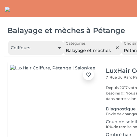
Balayage et mèches
à
Pétange
Catégories
Choisir
Coiffeurs
Balayage et mèches
Péta
LuxHair C
7, Rue du Parc
P
Depuis 2017 votr
besoins !!!! Nous mettons tout en oeuvre pour que votre passage
dans notre salon r
Diagnostique
Coup de solei
10% de remise po
Ombré hair