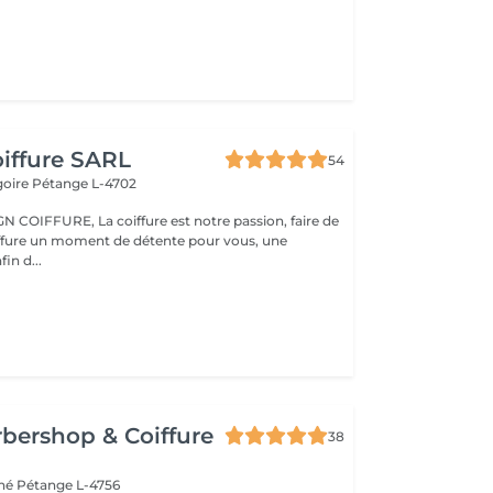
iffure SARL
54
goire
Pétange L-4702
ure est notre passion, faire de
iffure un moment de détente pour vous, une
fin d...
bershop & Coiffure
38
ché
Pétange L-4756