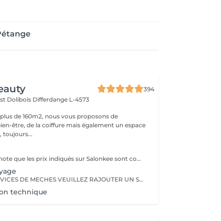
 Pétange
eauty
394
st Dolibois
Differdange L-4573
 plus de 160m2, nous vous proposons de
bien-être, de la coiffure mais également un espace
 toujours...
Veuillez prendre note que les prix indiqués sur Salonkee sont communiqués à titre informatif et s'entendent de base. Ces derniers sont susceptibles de varier selon le diagnostic réalisé à votre arrivée au salon et l'expertise du professionnel à qui vous confiez votre beauté. Dans tous les cas, un devis précis vous sera proposé et toutes réalisations de prestations seront effectuées avec votre accord. Un grand merci d'avance pour votre compréhension. Au plaisir de vous recevoir très vite.
ayage
POUR TOUS SERVICES DE MECHES VEUILLEZ RAJOUTER UN SERVICE PATINE DANS VOTRE PRISE DE RENDEZ-VOUS Les prix indiqués sur Salonkee sont communiqués à titre informatif et s'entendent de base. Ces derniers sont susceptibles de varier selon le diagnostic réalisé à votre arrivée au salon et l'expertise du professionnel à qui vous confiez votre beauté. Dans tous les cas, un devis précis vous sera proposé et toutes réalisations de prestations seront effectuées avec votre accord. Un grand merci d'avance pour votre compréhension. Au plaisir de vous recevoir très vite.
ion technique