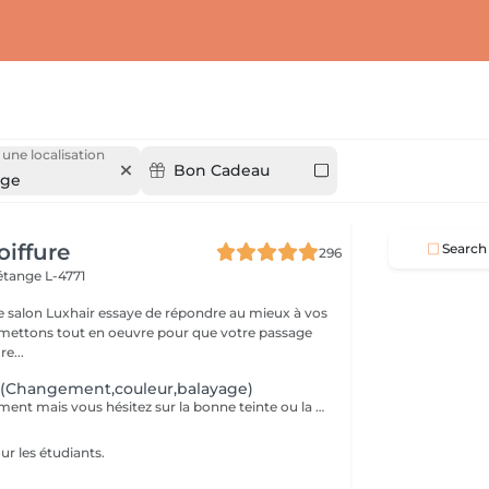
 une localisation
Bon Cadeau
nge
oiffure
Search
296
étange L-4771
e salon Luxhair essaye de répondre au mieux à vos
e...
 (Changement,couleur,balayage)
Envie de changement mais vous hésitez sur la bonne teinte ou la bonne technique ? Le diagnostic couleur est là pour ça Lors de ce rendez-vous, nous prenons le temps d'analyser : Votre base naturelle L'état et l'historique de vos cheveux Vos envies (luminosité, reflets, intensité, entretien, etc.) Ensemble, nous définissons la technique la plus adaptée : balayage, patine, coloration complète ou transformation plus audacieuse. Le montant du diagnostic est entièrement déduit le jour de la prestation, si vous décidez de réaliser votre changement avec nous. Parce qu'un résultat sublime commence toujours par un diagnostic sur mesure.
l
ur les étudiants.