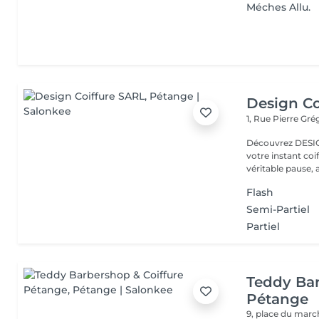
Méches Allu.
Design Co
1, Rue Pierre Gré
Découvrez DESIGN COIFFURE, La coiff
votre instant co
véritable pause, a
Flash
Semi-Partiel
Partiel
Teddy Bar
Pétange
9, place du mar