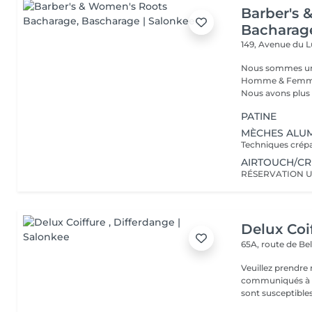
Barber's 
Bacharag
149, Avenue du
Nous sommes un s
Homme & Femme,
Nous avons plus d
PATINE
MÈCHES ALU
Techniques crépa
AIRTOUCH/CR
RÉSERVATION 
Delux Coi
65A, route de B
Veuillez prendre 
communiqués à ti
sont susceptibles