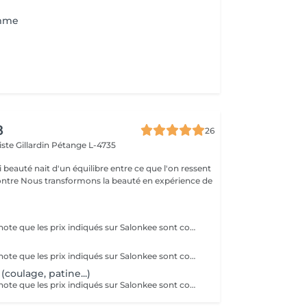
mme
8
26
ste Gillardin
Pétange L-4735
 beauté nait d'un équilibre entre ce que l'on ressent
en expérience de
Veuillez prendre note que les prix indiqués sur Salonkee sont communiqués à titre informatif et s'entendent de base. Ces derniers sont susceptibles de varier selon le diagnostic réalisé à votre arrivée au salon et l'expertise du professionnel à qui vous confiez votre beauté. Dans tous les cas, un devis précis vous sera proposé et toutes réalisations de prestations seront effectuées avec votre accord. Un grand merci d'avance pour votre compréhension. Au plaisir de vous recevoir très vite.
Veuillez prendre note que les prix indiqués sur Salonkee sont communiqués à titre informatif et s'entendent de base. Ces derniers sont susceptibles de varier selon le diagnostic réalisé à votre arrivée au salon et l'expertise du professionnel à qui vous confiez votre beauté. Dans tous les cas, un devis précis vous sera proposé et toutes réalisations de prestations seront effectuées avec votre accord. Un grand merci d'avance pour votre compréhension. Au plaisir de vous recevoir très vite.
(coulage, patine...)
Veuillez prendre note que les prix indiqués sur Salonkee sont communiqués à titre informatif et s'entendent de base. Ces derniers sont susceptibles de varier selon le diagnostic réalisé à votre arrivée au salon et l'expertise du professionnel à qui vous confiez votre beauté. Dans tous les cas, un devis précis vous sera proposé et toutes réalisations de prestations seront effectuées avec votre accord. Un grand merci d'avance pour votre compréhension. Au plaisir de vous recevoir très vite.