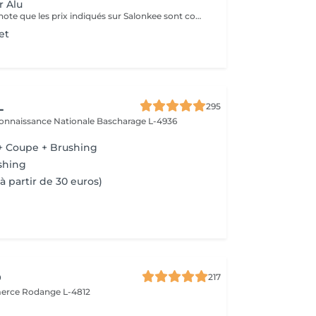
r Alu
Veuillez prendre note que les prix indiqués sur Salonkee sont communiqués à titre informatif et s'entendent de base. Ces derniers sont susceptibles de varier selon le diagnostic réalisé à votre arrivée au salon et l'expertise du professionnel à qui vous confiez votre beauté. Dans tous les cas, un devis précis vous sera proposé et toutes réalisations de prestations seront effectuées avec votre accord. Un grand merci d'avance pour votre compréhension. Au plaisir de vous revoir très vite.
et
L
295
connaissance Nationale
Bascharage L-4936
+ Coupe + Brushing
shing
à partir de 30 euros)
o
217
merce
Rodange L-4812