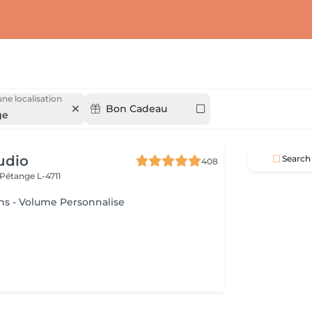
une localisation
Bon Cadeau
ge
udio
Search
408
Pétange L-4711
ns - Volume Personnalise