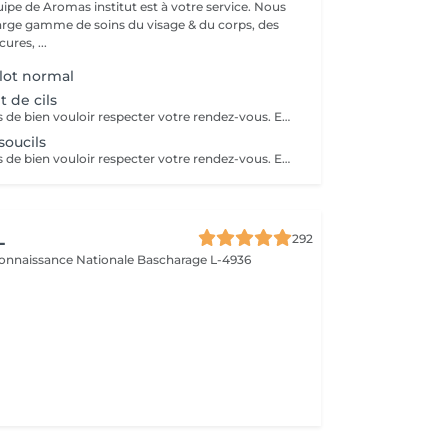
uipe de Aromas institut est à votre service. Nous
rge gamme de soins du visage & du corps, des
res, ...
lot normal
 de cils
Nous vous prions de bien vouloir respecter votre rendez-vous. En prenant rendez-vous, vous occupez une place, dont une autre personne aurait éventuellement besoin. Tout rendez-vous non annulé 24h en avance, est susceptible d'être facturé. (Si vous ne pouvez pas vous présenter à votre RDV, proposez-le éventuellement à un proche ou à un ami) Toute l'équipe de Aromas Institut vous remercie pour votre respect et votre compréhension.
 soucils
Nous vous prions de bien vouloir respecter votre rendez-vous. En prenant rendez-vous, vous occupez une place, dont une autre personne aurait éventuellement besoin. Tout rendez-vous non annulé 24h en avance, est susceptible d'être facturé. (Si vous ne pouvez pas vous présenter à votre RDV, proposez-le éventuellement à un proche ou à un ami) Toute l'équipe de Aromas Institut vous remercie pour votre respect et votre compréhension.
L
292
connaissance Nationale
Bascharage L-4936