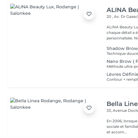
ALINA Be
20 , Av. Dr Gaas
ALINA Beauty Lux
chaque détail a 
personnal
Shadow Brow
Nano Brow ( Po
Lèvres Défini
Bella Lin
33, Avenue Doct
En 2006, lorsque
sociale et familia
et accom...