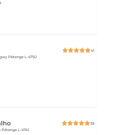
s
41
ongwy
Pétange L-4750
alho
39
s
Pétange L-4741