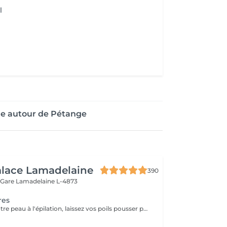
l
ge autour de Pétange
alace Lamadelaine
390
 Gare
Lamadelaine L-4873
res
Pour préparer votre peau à l'épilation, laissez vos poils pousser pendant au moins deux semaines après le dernier rasage pour assurer une longueur adéquate. Il est également recommandé, mais non indispensable, d'effectuer un gommage doux 24 heures avant la séance pour éliminer les cellules mortes et faciliter l'extraction des poils. Le jour de l'épilation, évitez d'appliquer des crèmes ou des huiles sur la zone concernée afin d'assurer une bonne adhérence de la cire. Enfin, protégez votre peau en évitant l'exposition au soleil ou les séances de bronzage, qui pourraient la rendre plus sensible et irritable.