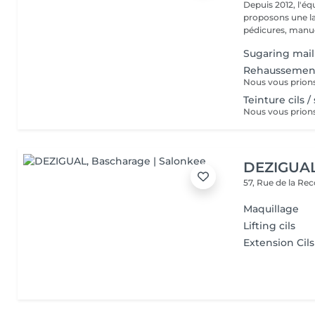
Depuis 2012, l'éq
proposons une la
pédicures, manucu
Sugaring mail
Rehaussement
Teinture cils /
DEZIGUA
57, Rue de la Re
Maquillage
Lifting cils
Extension Cils