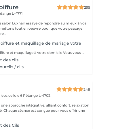
oiffure
295
étange L-4771
e salon Luxhair essaye de répondre au mieux à vos
e...
iffure et maquillage de mariage votre
MOMENT VIP Coiffure et maquillage à votre domicile Vous vous mariez bientôt ??? Félicitations ! Pour que ce jour soit unique et parfait,laissez-nous prendre soin de vous. Inoubliable: Votre Moment d'Exception"Votre mariage est bien plus qu'un simple événement - c'est un chapitre magique dans l'histoire de votre vie. Chez nous, nous célébrons votre unicité et mettons en valeur votre beauté naturelle pour faire de ce jour le plus mémorable de votre vie. Votre Beauté, Notre Priorité: Parce que vous êtes la personne la plus importante pour ce moment d'exception, notre équipe dévouée de coiffeurs et de maquilleurs met tout en uvre pour vous sublimer, en accord avec votre style personnel et votre vision pour le grand jour. Coiffure de Rêve: De la sophistication classique à l'audace moderne, nous créons des coiffures qui capturent l'essence de votre personnalité et complètent à la perfection votre tenue de mariée, vous faisant rayonner de confiance et d'élégance. Maquillage Élégant: Avec une touche experte, notre équipe de maquilleurs vous offre un look qui met en valeur votre beauté naturelle tout en résistant aux larmes de joie et en vous assurant une allure impeccable tout au long de la journée. Votre Moment, parce que ce jour vous appartient, nous vous offrons un moment de luxe et d'intimité où vous pouvez vous détendre et vous préparer en toute sérénité, sachant que vous êtes entre de bonnes mains. Laissez -nous vous aider à créer des souvenirs inoubliables
 des cils
urcils / cils
248
ieps cellule 6
Pétange L-4702
ne approche intégrative, alliant confort, relaxation
ité. Chaque séance est conçue pour vous offrir une
 des Cils