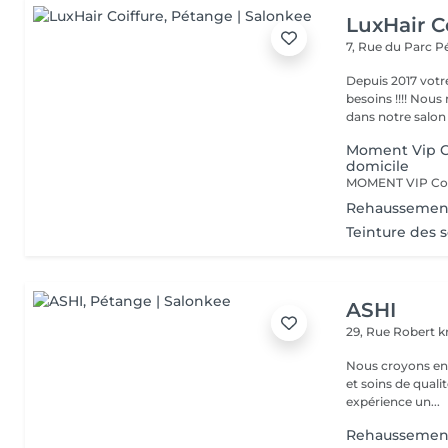
LuxHair C
7, Rue du Parc
P
Depuis 2017 votr
besoins !!!! Nous mettons tout en oeuvre pour que votre passage
dans notre salon r
Moment Vip Co
domicile
Rehaussement
Teinture des so
ASHI
29, Rue Robert kr
Nous croyons en u
et soins de qual
expérience un...
Rehaussement