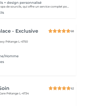
ils + design personnalisé
Découvrez notre spa de sourcils, qui offre un service complet pour sublimer vos sourcils. Notre protocole inclut une exfoliation douce pour préparer la peau, une hydratation nourrissante pour un confort optimal, et une épilation précise par threading pour révéler la beauté naturelle de vos sourcils. Offrez à votre regard une attention particulière et laissez-nous vous aider à obtenir des sourcils parfaitement définis et radieux.
ils
lace - Exclusive
68
ngwy
Pétange L-4750
mme/Homme
res
Soin
62
 Gare
Pétange L-4734