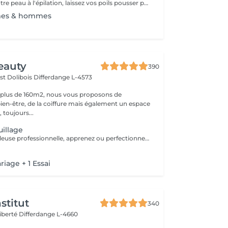
Pour préparer votre peau à l'épilation, laissez vos poils pousser pendant au moins deux semaines après le dernier rasage pour assurer une longueur adéquate. Il est également recommandé, mais non indispensable, d'effectuer un gommage doux 24 heures avant la séance pour éliminer les cellules mortes et faciliter l'extraction des poils. Le jour de l'épilation, évitez d'appliquer des crèmes ou des huiles sur la zone concernée afin d'assurer une bonne adhérence de la cire. Enfin, protégez votre peau en évitant l'exposition au soleil ou les séances de bronzage, qui pourraient la rendre plus sensible et irritable.
mes & hommes
eauty
390
st Dolibois
Differdange L-4573
 plus de 160m2, nous vous proposons de
bien-être, de la coiffure mais également un espace
 toujours...
illage
Avec une maquilleuse professionnelle, apprenez ou perfectionnez vos gestes pour un maquillage parfait. Nous determinerons egalement etape par etape le maquillage qui vous ira le mieux. Du fond de teint au rouge à levre, en passant par le maquillage des yeux ou le contouring, rien ne sera laissé au hasard.
iage + 1 Essai
stitut
340
Liberté
Differdange L-4660