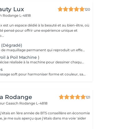
auty Lux
120
ch
Rodange L-4818
 est un espace dédié à la beauté et au bien-être, où
été pensé pour offrir une expérience unique et
isée. No...
 (Dégradé)
Technique douce de maquillage permanent qui reproduit un effet d'ombre naturelle sur le sourcil. Idéale pour redéfinir la forme, combler les zones clairsemées et obtenir un effet poudré élégant. Le résultat est léger, sans démarcation, parfaitement fondu à la peau. Tenue moyenne : 12 à 24 mois selon le type de peau et les soins. Résultat optimal : 2 séances (initiale + retouche à 46 semaines). Préparation obligatoire (24 h avant) : Aucune caféine (café, thé, boissons énergétiques, cola). Pas d'alcool. Éviter aspirine/ibuprofène/anti-inflammatoires, anticoagulants et compléments fluidifiants (oméga-3, ginkgo). Pas de sport intense le jour J. Pas de rétinol, acides ou peeling sur la zone pendant 7 jours. Contre-indications générales : Grossesse, allaitement. Troubles de coagulation, prise d'anticoagulants, chimiothérapie en cours. Diabète non contrôlé, maladies auto-immunes non stabilisées. Infections cutanées actives, dermatite, eczéma sur la zone. Allergies connues aux pigments, lidocaïne ou anesthésiques topiques. Roaccutane/isotrétinoïne dans les 612 derniers mois (selon avis médical). En cas de traitement médical, avis du médecin recommandé.
il à Poil Machine )
Méthode ultra-précise réalisée à la machine pour dessiner chaque poil avec un réalisme absolu. Le résultat imite parfaitement le sourcil naturel, tout en redéfinissant la symétrie et la densité. Convient à tous les types de peau, même les plus sensibles. Résultat optimal : 2 séances (initiale + retouche à 6 semaines). Préparation obligatoire (24 h avant) : Aucune caféine (café, thé, boissons énergétiques, cola). Pas d'alcool. Éviter aspirine/ibuprofène/anti-inflammatoires, anticoagulants et compléments fluidifiants (oméga-3, ginkgo). Pas de sport intense le jour J. Pas de rétinol, acides ou peeling sur la zone pendant 7 jours. Contre-indications générales : Grossesse, allaitement. Troubles de coagulation, prise d'anticoagulants, chimiothérapie en cours. Diabète non contrôlé, maladies auto-immunes non stabilisées. Infections cutanées actives, dermatite, eczéma sur la zone. Allergies connues aux pigments, lidocaïne ou anesthésiques topiques. Roaccutane/isotrétinoïne dans les 612 derniers mois (selon avis médical). En cas de traitement médical, avis du médecin recommandé. Tenue moyenne : 18 à 24 mois.
es
Contour + remplissage soft pour harmoniser forme et couleur, sans effet sur-maquillé. Résultat optimal : 2 séances (retouche à 68 semaines). Tenue moyenne : 23 ans. Spécifique lèvres : antécédents d'herpès labial = prévenir; prophylaxie antivirale recommandée selon avis médical. Pas d'acide hyaluronique lèvre dans les 24 semaines avant/après. Préparation obligatoire (24 h avant) : Aucune caféine (café, thé, boissons énergétiques, cola). Pas d'alcool. Éviter aspirine/ibuprofène/anti-inflammatoires, anticoagulants et compléments fluidifiants (oméga-3, ginkgo). Pas de sport intense le jour J. Pas de rétinol, acides ou peeling sur la zone pendant 7 jours. Contre-indications générales : Grossesse, allaitement. Troubles de coagulation, prise d'anticoagulants, chimiothérapie en cours. Diabète non contrôlé, maladies auto-immunes non stabilisées. Infections cutanées actives, dermatite, eczéma sur la zone. Allergies connues aux pigments, lidocaïne ou anesthésiques topiques. Roaccutane/isotrétinoïne dans les 612 derniers mois (selon avis médical). En cas de traitement médical, avis du médecin recommandé.
ea Rodange
121
eur Gaasch
Rodange L-4818
 j'étais en 1ère année de BTS conseillère en économie
le, je me suis aperçu que j'étais dans ma voie 'aider