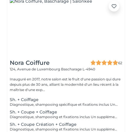
Nora Coiffure
62
124, Avenue de Luxembourg
Bascharage L-4940
Inauguré en 2017, notre salon est le fruit d'une passion qui dure
depuis plus de 30 ans, alliant la modernité d'un lieu récent à la
maîtrise d'une exp...
Sh. + Coiffage
Diagnostique, shampooing spécifique et fixations inclus Un supplément peut être facturé en fonction de la qualité du cheveux et du résultat souhaité (exemple : un cheveux très épais et bouclé pour un résultat très lisse ou une ondulation à la plaque ou au fer après un brushing)
Sh. + Coupe + Coiffage
Diagnostique, shampooing et fixations inclus Un supplément peut être facturé en fonction de la qualité du cheveux et du résultat souhaité (exemple : un cheveux très épais et bouclé pour un résultat très lisse ou une ondulation à la plaque ou au fer après un brushing)
Sh. + Coupe Création + Coiffage
Diagnostique, shampooing et fixations inclus Un supplément peut être facturé en fonction de la qualité du cheveux et du résultat souhaité (exemple : un cheveux très épais et bouclé pour un résultat très lisse ou une ondulation à la plaque ou au fer après un brushing)