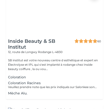
Inside Beauty & SB
60
Institut
12, route de Longwy
Rodange L-4830
SB institut est votre nouveau centre d esthétique et expert en
Électrolyse et IPL qui s'est implanté à rodange chez Inside
beauty coiffure , la ou vou...
Coloration
Coloration Racines
Veuillez prendre note que les prix indiqués sur Salonkee sont communiqués à titre informatif et s'entendent de base. Ces derniers sont susceptibles de varier selon le diagnostic réalisé à votre arrivée au salon et l'expertise du professionnel à qui vous confiez votre beauté. Dans tous les cas, un devis précis vous sera proposé et toutes réalisations de prestations seront effectuées avec votre accord. Un grand merci d'avance pour votre compréhension. Au plaisir de vous recevoir très vite.
Mèche Alu.