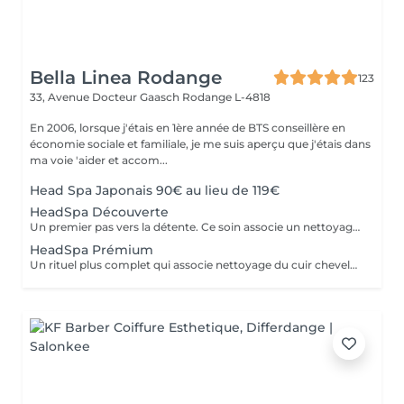
Bella Linea Rodange
123
33, Avenue Docteur Gaasch
Rodange L-4818
En 2006, lorsque j'étais en 1ère année de BTS conseillère en
économie sociale et familiale, je me suis aperçu que j'étais dans
ma voie 'aider et accom...
Head Spa Japonais 90€ au lieu de 119€
HeadSpa Découverte
Un premier pas vers la détente. Ce soin associe un nettoyage doux du cuir chevelu à un massage relaxant qui stimule la circulation et libère les tensions. Idéal pour découvrir l'expérience Head Spa et profiter d'un moment de bien-être immédiat.
HeadSpa Prémium
Un rituel plus complet qui associe nettoyage du cuir chevelu, massage profond et soins spécifiques adaptés à vos besoins (hydratation, apaisement, vitalité). L'utilisation de vapeur permet de renforcer l'efficacité des soins et d'apporter une relaxation encore plus intense.