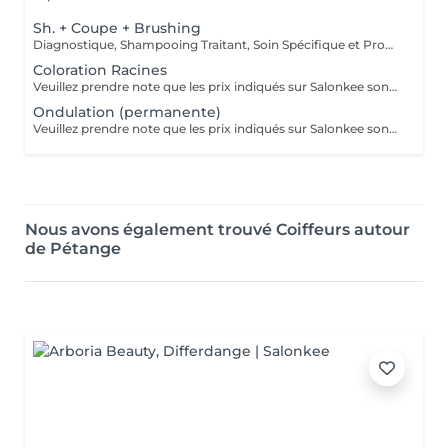
Sh. + Coupe + Brushing
Diagnostique, Shampooing Traitant, Soin Spécifique et Produits Coiffants inclus
Coloration Racines
Veuillez prendre note que les prix indiqués sur Salonkee sont communiqués à titre informatif et s'entendent de base. Ces derniers sont susceptibles de varier selon le diagnostic réalisé à votre arrivée au salon et l'expertise du professionnel à qui vous confiez votre beauté. Dans tous les cas, un devis précis vous sera proposé et toutes réalisations de prestations seront effectuées avec votre accord. Un grand merci d'avance pour votre compréhension. Au plaisir de vous recevoir très vite.
Ondulation (permanente)
Veuillez prendre note que les prix indiqués sur Salonkee sont communiqués à titre informatif et s'entendent de base. Ces derniers sont susceptibles de varier selon le diagnostic réalisé à votre arrivée au salon et l'expertise du professionnel à qui vous confiez votre beauté. Dans tous les cas, un devis précis vous sera proposé et toutes réalisations de prestations seront effectuées avec votre accord. Un grand merci d'avance pour votre compréhension. Au plaisir de vous recevoir très vite.
Nous avons également trouvé Coiffeurs autour
de Pétange