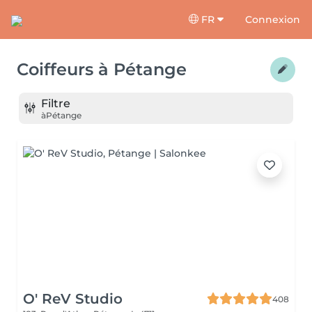
FR
Connexion
Coiffeurs
à
Pétange
Filtre
à
Pétange
O' ReV Studio
408