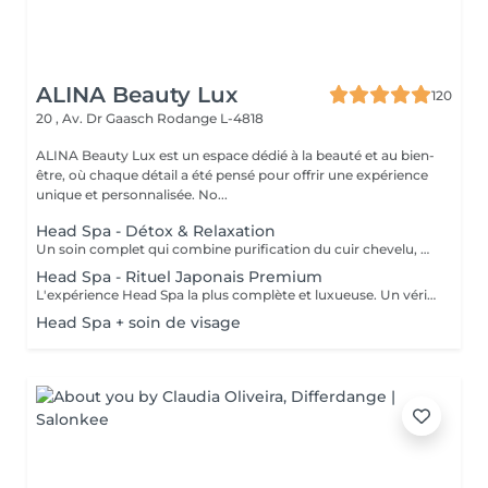
ALINA Beauty Lux
120
20 , Av. Dr Gaasch
Rodange L-4818
ALINA Beauty Lux est un espace dédié à la beauté et au bien-
être, où chaque détail a été pensé pour offrir une expérience
unique et personnalisée. No...
Head Spa - Détox & Relaxation
Un soin complet qui combine purification du cuir chevelu, détoxification et massage relaxant. Inspiré des techniques japonaises, il élimine les impuretés, oxygène la peau et favorise la croissance des cheveux. Le visage se détend, l'esprit s'apaise et le cuir chevelu respire à nouveau.
Head Spa - Rituel Japonais Premium
L'expérience Head Spa la plus complète et luxueuse. Un véritable rituel japonais qui associe aromathérapie, massages profonds. Un moment d'équilibre, d'énergie et de renaissance pour le corps et l'esprit.
Head Spa + soin de visage