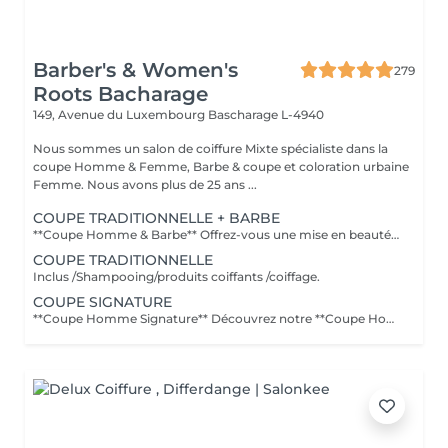
Barber's & Women's
279
Roots Bacharage
149, Avenue du Luxembourg
Bascharage L-4940
Nous sommes un salon de coiffure Mixte spécialiste dans la
coupe Homme & Femme, Barbe & coupe et coloration urbaine
Femme. Nous avons plus de 25 ans ...
COUPE TRADITIONNELLE + BARBE
**Coupe Homme & Barbe** Offrez-vous une mise en beauté complète avec notre service **Coupe Homme & Barbe**, conçu pour les hommes qui souhaitent un style parfaitement maîtrisé de la tête à la barbe. La prestation débute par une **consultation personnalisée** afin de définir la coupe et la forme de barbe qui mettront le mieux en valeur votre visage. Nos experts réalisent ensuite une **coupe de cheveux précise et structurée**, suivie d'un **travail minutieux de la barbe** : taille, définition des contours et mise en forme pour un rendu propre et harmonieux. Le service se termine par un **coiffage professionnel et une finition barbe soignée** pour un résultat net, élégant et durable. L'alliance parfaite entre coupe et barbe pour un look soigné, moderne et parfaitement équilibré.
COUPE TRADITIONNELLE
Inclus /Shampooing/produits coiffants /coiffage.
COUPE SIGNATURE
**Coupe Homme Signature** Découvrez notre **Coupe Homme Signature**, un service premium pensé pour les hommes qui recherchent plus qu'une simple coupe : une véritable expérience de style. Chaque rendez-vous débute par une **consultation personnalisée** afin d'analyser la forme de votre visage, la nature de vos cheveux et votre style de vie. Nos experts réalisent ensuite une coupe précise et parfaitement structurée, travaillée dans les moindres détails pour un résultat élégant, moderne et durable. La prestation se termine par un **coiffage professionnel avec des produits haut de gamme**, pour sublimer votre coupe et vous offrir une finition impeccable. Un moment de soin et de précision dédié aux hommes exigeants qui souhaitent afficher un style soigné et distingué.