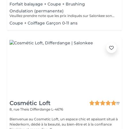
Forfait balayage + Coupe + Brushing
Ondulation (permanente)
Veuillez prendre note que les prix indiqués sur Salonkee sont communiqués à titre informatif et s'entendent de base. Ces derniers sont susceptibles de varier selon le diagnostic réalisé à votre arrivée au salon et l'expertise du professionnel à qui vous confiez votre beauté. Dans tous les cas, un devis précis vous sera proposé et toutes réalisations de prestations seront effectuées avec votre accord. Un grand merci d'avance pour votre compréhension. Au plaisir de vous recevoir très vite.
Coupe + Coiffage Garçon 0-11 ans
Cosmétic Loft
17
8, rue Theis
Differdange L-4676
Bienvenue au Cosmetic Loft, un espace chic et apaisant situé à
Niederkorn, dédié à la beauté, au bien-être et à la confiance