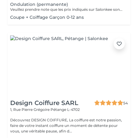
Ondulation (permanente)
Veuillez prendre note que les prix indiqués sur Salonkee sont communiqués à titre informatif et s'entendent de base. Ces derniers sont susceptibles de varier selon le diagnostic réalisé à votre arrivée au salon et l'expertise du professionnel à qui vous confiez votre beauté. Dans tous les cas, un devis précis vous sera proposé et toutes réalisations de prestations seront effectuées avec votre accord. Un grand merci d'avance pour votre compréhension. Au plaisir de vous recevoir très vite.
Coupe + Coiffage Garçon 0-12 ans
Design Coiffure SARL
54
1, Rue Pierre Grégoire
Pétange L-4702
Découvrez DESIGN COIFFURE, La coiffure est notre passion,
faire de votre instant coiffure un moment de détente pour
vous, une véritable pause, afin d...