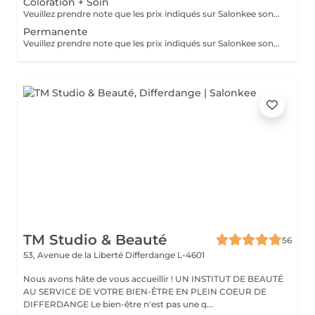
Coloration + Soin
Veuillez prendre note que les prix indiqués sur Salonkee sont communiqués à titre informatif et s'entendent de base. Ces derniers sont susceptibles de varier selon le diagnostic réalisé à votre arrivée au salon et l'expertise du professionnel à qui vous confiez votre beauté. Dans tous les cas, un devis précis vous sera proposé et toutes réalisations de prestations seront effectuées avec votre accord. Un grand merci d'avance pour votre compréhension. Au plaisir de vous revoir très vite.
Permanente
Veuillez prendre note que les prix indiqués sur Salonkee sont communiqués à titre informatif et s'entendent de base. Ces derniers sont susceptibles de varier selon le diagnostic réalisé à votre arrivée au salon et l'expertise du professionnel à qui vous confiez votre beauté. Dans tous les cas, un devis précis vous sera proposé et toutes réalisations de prestations seront effectuées avec votre accord. Un grand merci d'avance pour votre compréhension. Au plaisir de vous revoir très vite.
TM Studio & Beauté
56
53, Avenue de la Liberté
Differdange L-4601
Nous avons hâte de vous accueillir ! UN INSTITUT DE BEAUTÉ
AU SERVICE DE VOTRE BIEN-ÊTRE EN PLEIN COEUR DE
DIFFERDANGE Le bien-être n'est pas une q...