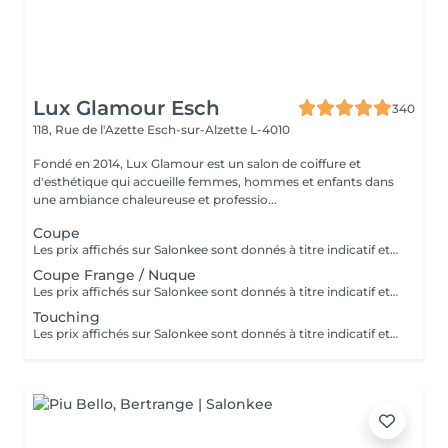
Lux Glamour Esch
340
118, Rue de l'Azette
Esch-sur-Alzette L-4010
Fondé en 2014, Lux Glamour est un salon de coiffure et
d'esthétique qui accueille femmes, hommes et enfants dans
une ambiance chaleureuse et professio...
Coupe
Les prix affichés sur Salonkee sont donnés à titre indicatif et correspondent aux tarifs de base. La coupe est une prestation indépendante et n'inclut ni le lavage ni le brushing. Un diagnostic personnalisé sera réalisé lors de votre arrivée afin de vous conseiller au mieux en fonction de vos envies, de votre type de cheveux et du résultat souhaité. Dans tous les cas, un devis détaillé vous sera communiqué avant toute prestation complémentaire, réalisée uniquement avec votre accord.
Coupe Frange / Nuque
Les prix affichés sur Salonkee sont donnés à titre indicatif et représentent les tarifs de base. Ceux-ci peuvent varier en fonction du diagnostic effectué lors de votre arrivée au salon et de l'expertise du professionnel à qui vous confiez vos soins de beauté. Dans tout les cas, un devis détaillé vous sera proposé et toute prestation sera réalisée avec votre accord.
Touching
Les prix affichés sur Salonkee sont donnés à titre indicatif et représentent les tarifs de base. Ceux-ci peuvent varier en fonction du diagnostic effectué lors de votre arrivée au salon et de l'expertise du professionnel à qui vous confiez vos soins de beauté. Dans tout les cas, un devis détaillé vous sera proposé et toute prestation sera réalisée avec votre accord.