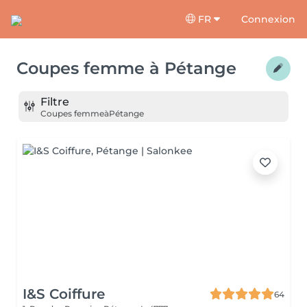
FR
Connexion
Coupes femme
à
Pétange
Filtre
Coupes femme
à
Pétange
I&S Coiffure
64