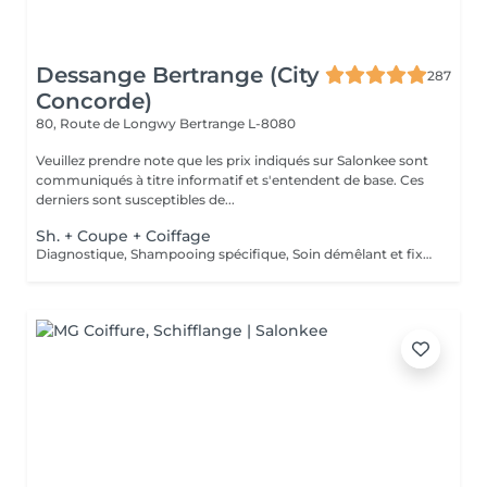
Dessange Bertrange (City
287
Concorde)
80, Route de Longwy
Bertrange L-8080
Veuillez prendre note que les prix indiqués sur Salonkee sont
communiqués à titre informatif et s'entendent de base. Ces
derniers sont susceptibles de...
Sh. + Coupe + Coiffage
Diagnostique, Shampooing spécifique, Soin démêlant et fixation inclus. Veuillez prendre note que les prix indiqués sur Salonkee sont communiqués à titre informatif et s'entendent de base. Ces derniers sont susceptibles de varier selon le diagnostic réalisé à votre arrivée au salon et l'expertise du professionnel à qui vous confiez votre beauté. Dans tous les cas, un devis précis vous sera proposé et toutes réalisations de prestations seront effectuées avec votre accord.