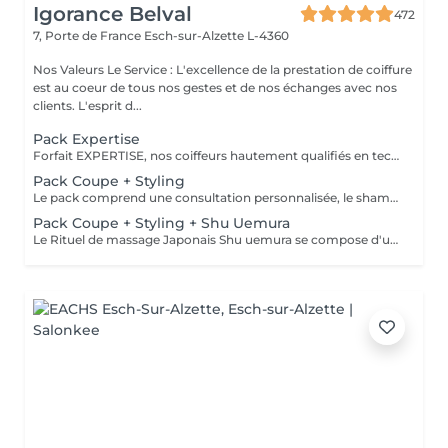
Igorance Belval
472
7, Porte de France
Esch-sur-Alzette L-4360
Nos Valeurs Le Service : L'excellence de la prestation de coiffure
est au coeur de tous nos gestes et de nos échanges avec nos
clients. L'esprit d...
Pack Expertise
Forfait EXPERTISE, nos coiffeurs hautement qualifiés en technique anglo-saxonne, en formation continu et diplômés d’une académie anglaise à Paris. Vous offre une séance d’une heure avec votre coach en suivi beauté. Ce pack inclus : 1 h de prestation Un diagnostique personnalisé Shampoing spécifique Haircare Conditioner spécifique Produit de coiffage Coupe Styling Produit de finition
Pack Coupe + Styling
Le pack comprend une consultation personnalisée, le shampooing et le conditionneur spécifiques REDKEN/ SHU UEMURA, la coupe IGORANCE (finitions sur cheveux secs) , le séchage et les produits de styling REDKEN/ SHU UEMURA * Tarifs à titre indicatifs à confirmer après la consultation personnalisée établit auprès de votre coiffeur/stylist/spécialiste * La direction se réserve le droit d’apporter des modifications pour le bon fonctionnement du salon
Pack Coupe + Styling + Shu Uemura
Le Rituel de massage Japonais Shu uemura se compose d'un shampooing et d'un soin d'une durée de 30 minutes pour une relaxation une une réparation intense du cheveu et ensuite le pack coupe styling