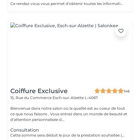
Ce rendez-vous vous permet d'obtenir toutes les informations nécessaires avant votre prestation : - conseils personnalisés - étude de vos besoins - diagnostic du cheveu Le montant de la consultation sera déduit de votre prestation finale si vous réservez immédiatement après ce rendez-vous.
Coiffure Exclusive
146
15, Rue du Commerce
Esch-sur-Alzette L-4067
Bienvenue dans notre salon où la qualité est au coeur de tout
ce que nous faisons . Vous entrez dans un monde de beauté et
d'attention personnalisée d...
Consultation
Cette somme sera déduit le jour de la prestation souhaitée ( a valoir dans les 3 mois qui suivent la consultations)