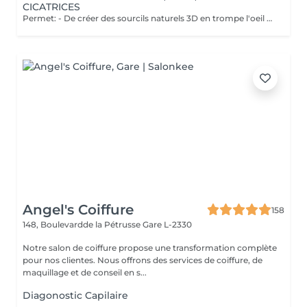
CICATRICES
Permet: - De créer des sourcils naturels 3D en trompe l'oeil en poils pour parfaire une ligne déjà existante en effet poudré. - De définir et volumiser vos lèvres dans des teintes nuées ou donner un effet légèrement maquillé. - Pour les yeux vous pouvez opter pour un trait fin au ras des cils pour un résultat discret ou un liner poudré pour un effet raffiné. Il est également possible de corriger des cicatrices. Notre esthéticienne Elodie pratique la micropigmentation digitale à ne pas confondre avec le microblading ( lame manuelle ) depuis plus de 10 ans. Pas d'effets tatouage, pas de pigments qui virent, pas de cicatrices. Cette méthode ne crée pas de cicatrices et permet d'insérer le pigment de manière douce dans la peau. Les pigments utilisés ne virent pas dans le temps et Elodie vous promet un résultat raffiné et non un effet marqué style "tatouage". Nous vous proposons un rendez-vous conseil gratuit afin de visualiser l'effet avec du maquillage et d'obtenir les réponses à vos questions.
Angel's Coiffure
158
148, Boulevardde la Pétrusse
Gare L-2330
Notre salon de coiffure propose une transformation complète
pour nos clientes. Nous offrons des services de coiffure, de
maquillage et de conseil en s...
Diagonostic Capilaire