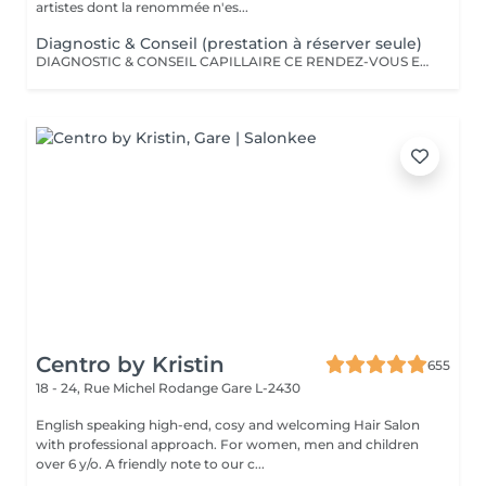
artistes dont la renommée n'es...
Diagnostic & Conseil (prestation à réserver seule)
DIAGNOSTIC & CONSEIL CAPILLAIRE CE RENDEZ-VOUS EST EXCLUSIVEMENT RÉSERVÉ À UNE PREMIÈRE RENCONTRE AVEC NOTRE EXPERT CAPILLAIRE AFIN DE RÉALISER UN DIAGNOSTIC PERSONNALISÉ DE VOS CHEVEUX ET DE VOTRE CUIR CHEVELU. CETTE CONSULTATION DOIT ÊTRE RÉSERVÉE SEULE ET NE PEUT ÊTRE ASSOCIÉE À AUCUNE AUTRE PRESTATION OU RÉSERVATION. À L'ISSUE DE CET ÉCHANGE, UN ACCOMPAGNEMENT ET DES RECOMMANDATIONS ADAPTÉS À VOS BESOINS POURRONT VOUS ÊTRE PROPOSÉS. Diagnostic & Conseil Capillaire Prenez un moment privilégié pour échanger autour de vos cheveux, de vos envies et de vos habitudes. Lors de ce rendez-vous, nous réalisons un diagnostic personnalisé du cuir chevelu et de la fibre capillaire, nous vous orientons vers les coupes, couleurs et traitements les plus adaptés à votre image, à votre routine et à la beauté naturelle de vos cheveux. Nous vous apportons également des conseils personnalisés sur l'entretien à la maison ainsi que sur les produits les plus adaptés à vos besoins pour prolonger les résultats et préserver la beauté de vos cheveux au quotidien. Ce moment permet aussi de répondre à toutes vos questions et de construire ensemble un résultat entièrement sur mesure.
Centro by Kristin
655
18 - 24, Rue Michel Rodange
Gare L-2430
English speaking high-end, cosy and welcoming Hair Salon
with professional approach. For women, men and children
over 6 y/o. A friendly note to our c...