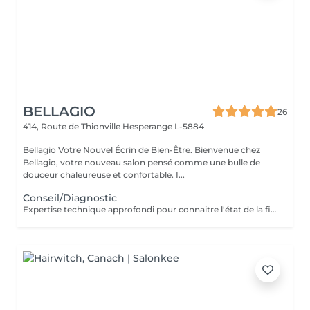
BELLAGIO
26
414, Route de Thionville
Hesperange L-5884
Bellagio Votre Nouvel Écrin de Bien-Être. Bienvenue chez
Bellagio, votre nouveau salon pensé comme une bulle de
douceur chaleureuse et confortable. I...
Conseil/Diagnostic
Expertise technique approfondi pour connaitre l'état de la fibre capillaire et diagnostic il vous aide à choisir une coupe et coiffage adapté à votre morphologie. Nous travaillons exclusivement avec un produit breveté de coloration permanente professionnelle sans ammoniaque, enrichie en caviar et en kératine. Elle offre des résultats intenses, homogènes et durables tout en respectant la fibre capillaire. Sa formule assure une couverture optimale des cheveux blancs, une excellente tenue et une brillance remarquable. Pour les blond la formule infusée d'actifs cosmétiques végétaux hydratants et protecteurs, permet un travail d'éclaircissement profond tout en douceur.