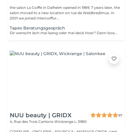
the salon La Coiffe in Dalheim opened in 1989. 7 years later, the
salon moved to a new location on rue de Waldbredimus. In
2001 we joined Intercoiffur...
Tapes Beratungsgespräch
Dir wenscht iech mei laang oder mei deck Hoer? Dann loost iech proffesionnel beroden.
NUU beauty | GRIDX
97
4, Rue des Trois Cantons
Wickrange L-3980
COIFFURE - ONGLERIE - SOURCILS - MASSAGE GRIDX, c'est