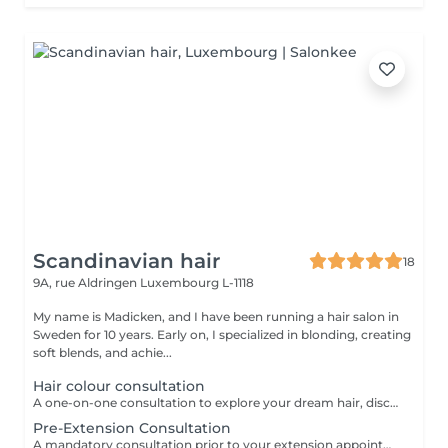
Scandinavian hair
18
9A, rue Aldringen
Luxembourg L-1118
My name is Madicken, and I have been running a hair salon in
Sweden for 10 years. Early on, I specialized in blonding, creating
soft blends, and achie...
Hair colour consultation
A one-on-one consultation to explore your dream hair, discuss colour possibilities, pricing, and create a tailored plan to achieve the best result for you.
Pre-Extension Consultation
A mandatory consultation prior to your extension appointment. During this session we will assess your hair, discuss your desired look, color match, and determine the right amount of hair needed. This ensures a flawless result and allows us to order the perfect extensions for you. Please note: installation cannot be booked without a consultation first