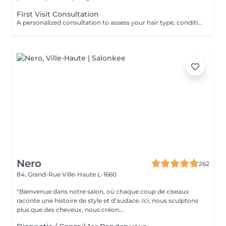
First Visit Consultation
A personalized consultation to assess your hair type, condition, and goals helping us recommend the perfect treatments, color, or cut to suit your style and lifestyle.
Nero
262
84, Grand-Rue
Ville-Haute L-1660
"Bienvenue dans notre salon, où chaque coup de ciseaux
raconte une histoire de style et d'audace. Ici, nous sculptons
plus que des cheveux, nous créon...