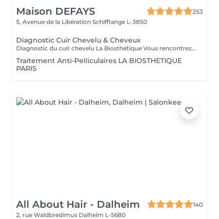
Maison DEFAYS
253
5, Avenue de la Libération
Schifflange L-3850
Diagnostic Cuir Chevelu & Cheveux
Diagnostic du cuir chevelu La Biosthétique Vous rencontrez des problèmes au niveau du cuir chevelu ? Cheveux gras, pellicules, démangeaisons ou sécheresse cutanée ? Profitez de notre diagnostic professionnel du cuir chevelu pour identifier les causes et trouver des solutions adaptées à vos besoins. Grâce à une analyse précise, nous vous proposons des recommandations personnalisées pour retrouver un cuir chevelu sain et équilibré. N'hésitez pas à réserver votre rendez-vous dès maintenant
Traitement Anti-Pelliculaires LA BIOSTHETIQUE
PARIS
All About Hair - Dalheim
140
2, rue Waldbredimus
Dalheim L-5680