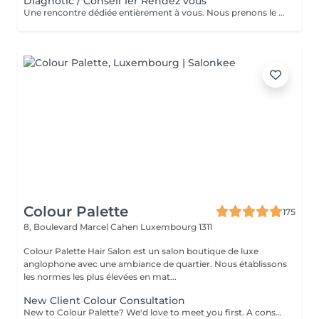
Diagnotic / Conseil 1er Rendez vous
Une rencontre dédiée entièrement à vous. Nous prenons le temps d'analyser votre chevelure, de comprendre vos habitudes et d'échanger sur vos envies pour définir ensemble la routine et le style qui vous correspondent vraiment. Un moment privilégié pour poser les bases d'un suivi sur mesure.
Colour Palette
175
8, Boulevard Marcel Cahen
Luxembourg 1311
Colour Palette Hair Salon est un salon boutique de luxe
anglophone avec une ambiance de quartier. Nous établissons
les normes les plus élevées en mat...
New Client Colour Consultation
New to Colour Palette? We'd love to meet you first. A consultation is required before booking any new colour service, including highlights, balayage, blonding, and colour transformations. During your consultation, we'll discuss your hair goals, assess your hair, and create a personalised colour plan together. Solid root retouch appointments are exempt from this requirement. Ideal for: Major colour changes Colour corrections First-time lightening or blonding Extension inquiries Unsure clients