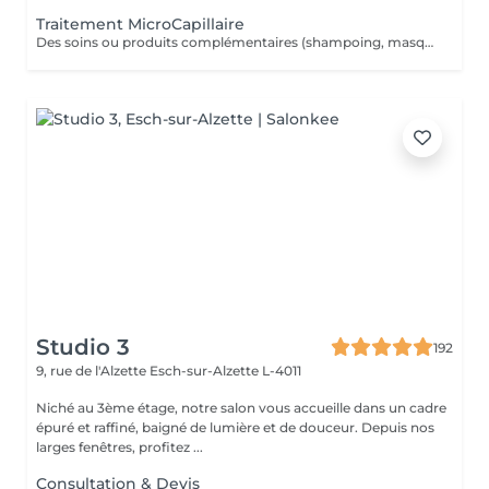
Traitement MicroCapillaire
Des soins ou produits complémentaires (shampoing, masques, hydratations profondes, fixateurs, etc.) peuvent être suggérés lors de votre venue, selon l'état de vos cheveux et vos objectifs beauté. Ces compléments ne figurent pas dans la réservation en ligne. Ces options peuvent entraîner un coût supplémentaire, toujours communiqué clairement avant toute application.
Studio 3
192
9, rue de l'Alzette
Esch-sur-Alzette L-4011
Niché au 3ème étage, notre salon vous accueille dans un cadre
épuré et raffiné, baigné de lumière et de douceur. Depuis nos
larges fenêtres, profitez ...
Consultation & Devis