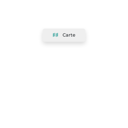
Carte
Société
Support
Équipe
&
Carrières
Référencer votre salon
Légal
Exercer le droit de rétractation