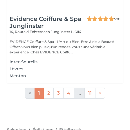
Evidence Coiffure & Spa
578
Junglinster
14, Route d‘Echternach
Junglinster L-6114
EVIDENCE Coiffure & Spa - L'Art du Bien-Être & de la Beauté
Offrez-vous bien plus qu'un rendez-vous : une véritable
expérience. Chez EVIDENCE Coiffu...
Inter-Sourcils
Lèvres
Menton
«
1
2
3
4
...
11
»
Salonkee
Épilations
Ettelbruck