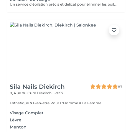
Un service d'épilation précis et délicat pour éliminer les poils indésirables du visage, notamment au niveau des sourcils, de la lèvre supérieure, du nez et des oreilles. La peau est laissée douce, nette et rafraîchie, pour un résultat soigné qui met en valeur vos traits naturels.
Sila Nails Diekirch
87
8, Rue du Curé
Diekirch L-9217
Esthétique & Bien-être Pour L'Homme & La Femme
Visage Complet
Lèvre
Menton