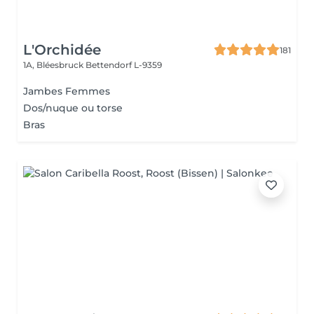
L'Orchidée
181
1A, Bléesbruck
Bettendorf L-9359
Jambes Femmes
Dos/nuque ou torse
Bras