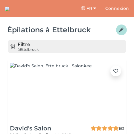
FR
Connexion
Épilations
à
Ettelbruck
Filtre
à
Ettelbruck
David's Salon
163