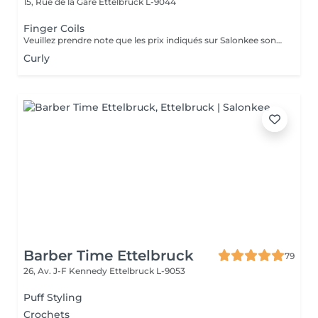
15, Rue de la Gare
Ettelbruck L-9044
Finger Coils
Veuillez prendre note que les prix indiqués sur Salonkee sont communiqués à titre informatif et s'entendent de base. Ces derniers sont susceptibles de varier selon le diagnostic réalisé à votre arrivée au salon et l'expertise du professionnel à qui vous confiez votre beauté. Dans tous les cas, un devis précis vous sera proposé et toutes réalisations de prestations seront effectuées avec votre accord. Un grand merci d'avance pour votre compréhension. Au plaisir de vous recevoir très vite.
Curly
Barber Time Ettelbruck
79
26, Av. J-F Kennedy
Ettelbruck L-9053
Puff Styling
Crochets