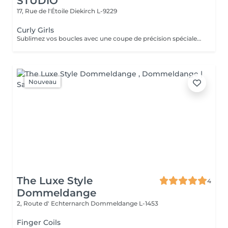
STUDIO
17, Rue de l'Étoile
Diekirch L-9229
Curly Girls
Sublimez vos boucles avec une coupe de précision spécialement adaptée à leur structure naturelle. Nous commençons par une consultation détaillée afin de comprendre votre type de boucles, votre mode de vie et vos objectifs capillaires, et de vous conseiller la routine idéale à la maison. Vos cheveux bénéficient ensuite d'un lavage ultra-hydratant, suivi d'une coupe pensée pour mettre en valeur la forme, le rebond et la définition de vos boucles. Selon les besoins, la coupe peut également être réalisée sur cheveux secs et au naturel. La finition au diffuseur apporte définition, légèreté et mouvement pour des boucles parfaitement sculptées et pleines de vie.
Nouveau
The Luxe Style
4
Dommeldange
2, Route d' Echternarch
Dommeldange L-1453
Finger Coils