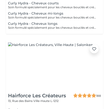
Curly Hydra - Cheveux courts
Soin formulé spécialement pour les cheveux bouclés et crépus en manque de définition et d'hydratation. Ce soin comprend 5 étapes qui aideront votre chevelure à retrouver sa vivacité. ( séchage son inclu dans le tarif ) Nous restons à votre disposition pour plus d'informations
Curly Hydra - Cheveux mi-longs
Soin formulé spécialement pour les cheveux bouclés et crépus en manque de définition et d'hydratation. Ce soin comprend 5 étapes qui aideront votre chevelure à retrouver sa vivacité. ( Séchage non inclu dans le tarif ) Nous restons à votre disposition pour plus d'informations
Curly Hydra - Cheveux longs
Soin formulé spécialement pour les cheveux bouclés et crépus en manque de définition et d'hydratation. Ce soin comprend 5 étapes qui aideront votre chevelure à retrouver sa vivacité. Nous restons à votre disposition pour plus d'informations
Hairforce Les Créateurs
188
13, Rue des Bains
Ville-Haute L-1212