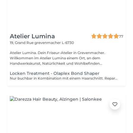
Atelier Lumina
77
19, Grand Rue
grevenmacher L-6730
Atelier Lumina. Dein Friseur-Atelier in Grevenmacher.
Willkommen im Atelier Lumina einem Ort, an dem
Handwerkskunst, Natürlichkeit und Wohlbefinden...
Locken Treatment - Olaplex Bond Shaper
Nur buchbar in Kombination mit einem Haarschnitt. Reparatur, Definition & Aufbau für deine Locken! Ein einzigartiges Pflegeritual die mit dem natürlichen Lockenmuster arbeitet und so die Struktur der Locken formt und stärkt. Für alle Arten von natürlichen Wellen, Locken & Naturkrause.