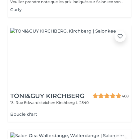
Veuillez prendre note que les prix indiqués sur Salonkee sont communiqués à titre informatif et s'entendent de base. Ces derniers sont susceptibles de varier selon le diagnostic réalisé à votre arrivée au salon et l'expertise du professionnel à qui vous confiez votre beauté. Dans tous les cas, un devis précis vous sera proposé et toutes réalisations de prestations seront effectuées avec votre accord. Un grand merci d'avance pour votre compréhension. Au plaisir de vous recevoir très vite.
Curly
TONI&GUY KIRCHBERG
468
13, Rue Edward steichen
Kirchberg L-2540
Boucle d'art