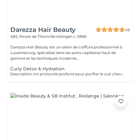
Darezza Hair Beauty
49
482, Route de Thionville
Alzingen L-5886
Darezza Hair Beauty est un salon de coiffure professionnel à
Luxembourg, spécialisé dans les soins capillaires haut de
gamme et les techniques moderne...
Curly Detox & Hydration
Description Un protocole profond pour purifier le cuir chevelu et réhydrater les cheveux bouclés. Le service comprend : Diagnostic capillaire Shampooing detox purifiant Soin réparateur profond Massage cuir chevelu Définition des boucles Résultat : cheveux plus légers, boucles revitalisées et brillance naturelle.