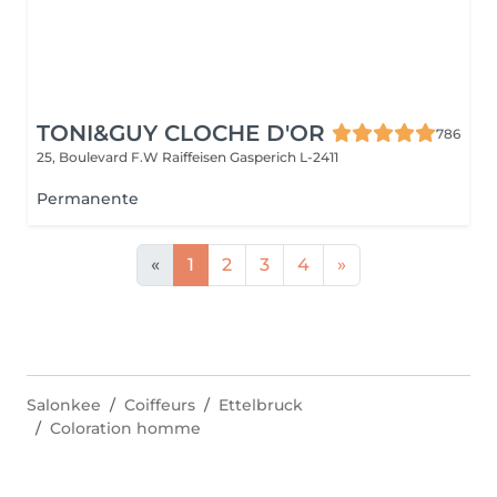
TONI&GUY CLOCHE D'OR
786
25, Boulevard F.W Raiffeisen
Gasperich L-2411
Permanente
«
1
2
3
4
»
Salonkee
Coiffeurs
Ettelbruck
Coloration homme