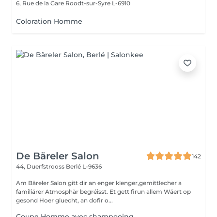
6, Rue de la Gare
Roodt-sur-Syre L-6910
Coloration Homme
De Bäreler Salon
142
44, Duerfstrooss
Berlé L-9636
Am Bäreler Salon gitt dir an enger klenger,gemittlecher a
familiärer Atmosphär begréisst. Et gett firun allem Wäert op
gesond Hoer gluecht, an dofir o...
Coupe Homme avec shampooing