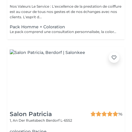
Nos Valeurs Le Service : L'excellence de la prestation de coiffure
est au coeur de tous nos gestes et de nos échanges avec nos
clients. L'esprit d...
Pack Homme + Coloration
Le pack comprend une consultation personnalisée, la coloration avec les produits LOREAL PROFESSIONNEL , shampooing et conditionneur spécifiques REDKEN , la coupe IGORANCE ( finitions sur cheveux secs) , les produits de styling REDKEN * Tarifs à titre indicatifs à confirmer après la consultation personnalisée établit auprès de votre coiffeur/stylist/spécialiste * La direction se réserve le droit d’apporter des modifications pour le bon fonctionnement du salon
Salon Patricia
76
1, An Der Ruetsbech
Berdorf L-6552
coloration Racine