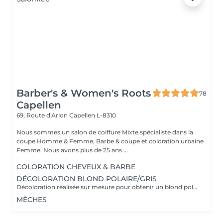
Barber's & Women's Roots
78
Capellen
69, Route d'Arlon
Capellen L-8310
Nous sommes un salon de coiffure Mixte spécialiste dans la
coupe Homme & Femme, Barbe & coupe et coloration urbaine
Femme. Nous avons plus de 25 ans ...
COLORATION CHEVEUX & BARBE
DÉCOLORATION BLOND POLAIRE/GRIS
Décoloration réalisée sur mesure pour obtenir un blond polaire ,gris ou toute autre nuance claire . la prestation est adaptée à l'état et à la nature de vos cheveux afin de préserver leur qualité. Un devis personnalisé sera établi avant toute prestation , le tarif pouvant varier selon la longueur des cheveux ,l'épaisseur et le travail a réaliser .
MÈCHES