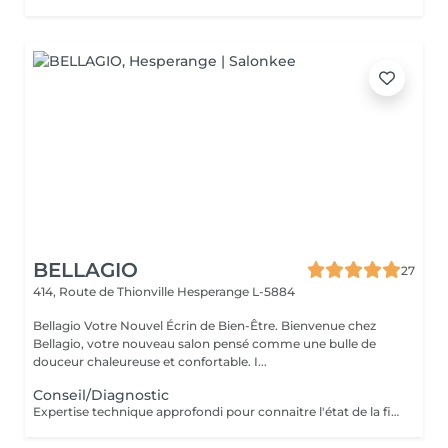
BELLAGIO
27
414, Route de Thionville
Hesperange L-5884
Bellagio Votre Nouvel Écrin de Bien-Être. Bienvenue chez
Bellagio, votre nouveau salon pensé comme une bulle de
douceur chaleureuse et confortable. I...
Conseil/Diagnostic
Expertise technique approfondi pour connaitre l'état de la fibre capillaire et diagnostic il vous aide à choisir une coupe et coiffage adapté à votre morphologie. Nous travaillons exclusivement avec un produit breveté de coloration permanente professionnelle sans ammoniaque, enrichie en caviar et en kératine. Elle offre des résultats intenses, homogènes et durables tout en respectant la fibre capillaire. Sa formule assure une couverture optimale des cheveux blancs, une excellente tenue et une brillance remarquable. Pour les blond la formule infusée d'actifs cosmétiques végétaux hydratants et protecteurs, permet un travail d'éclaircissement profond tout en douceur.