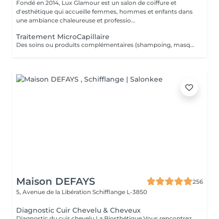
Fondé en 2014, Lux Glamour est un salon de coiffure et
d'esthétique qui accueille femmes, hommes et enfants dans
une ambiance chaleureuse et professio...
Traitement MicroCapillaire
Des soins ou produits complémentaires (shampoing, masques, hydratations profondes, fixateurs, etc.) peuvent être suggérés lors de votre venue, selon l'état de vos cheveux et vos objectifs beauté. Ces compléments ne figurent pas dans la réservation en ligne. Ces options peuvent entraîner un coût supplémentaire, toujours communiqué clairement avant toute application.
Maison DEFAYS
256
5, Avenue de la Libération
Schifflange L-3850
Diagnostic Cuir Chevelu & Cheveux
Diagnostic du cuir chevelu La Biosthétique Vous rencontrez des problèmes au niveau du cuir chevelu ? Cheveux gras, pellicules, démangeaisons ou sécheresse cutanée ? Profitez de notre diagnostic professionnel du cuir chevelu pour identifier les causes et trouver des solutions adaptées à vos besoins. Grâce à une analyse précise, nous vous proposons des recommandations personnalisées pour retrouver un cuir chevelu sain et équilibré. N'hésitez pas à réserver votre rendez-vous dès maintenant