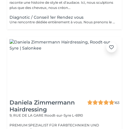
raconte une histoire de style et d'audace. Ici, nous sculptons
plus que des cheveux, nous créon...
Diagnotic / Conseil 1er Rendez vous
Une rencontre dédiée entièrement à vous. Nous prenons le temps d'analyser votre chevelure, de comprendre vos habitudes et d'échanger sur vos envies pour définir ensemble la routine et le style qui vous correspondent vraiment. Un moment privilégié pour poser les bases d'un suivi sur mesure.
Daniela Zimmermann
163
Hairdressing
9, RUE DE LA GARE
Roodt-sur-Syre L-6910
PREMIUM SPEZIALIST FÜR FARBTECHNIKEN UND