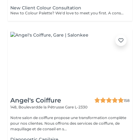
New Client Colour Consultation
New to Colour Palette? We'd love to meet you first. A consultation is required before booking any new colour service, including highlights, balayage, blonding, and colour transformations. During your consultation, we'll discuss your hair goals, assess your hair, and create a personalised colour plan together. Solid root retouch appointments are exempt from this requirement. Ideal for: Major colour changes Colour corrections First-time lightening or blonding Extension inquiries Unsure clients
Angel's Coiffure
158
148, Boulevardde la Pétrusse
Gare L-2330
Notre salon de coiffure propose une transformation complète
pour nos clientes. Nous offrons des services de coiffure, de
maquillage et de conseil en s...
Diagonostic Capilaire