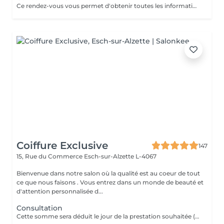
Ce rendez-vous vous permet d'obtenir toutes les informations nécessaires avant votre prestation : - conseils personnalisés - étude de vos besoins - diagnostic du cheveu Le montant de la consultation sera déduit de votre prestation finale si vous réservez immédiatement après ce rendez-vous.
Coiffure Exclusive
147
15, Rue du Commerce
Esch-sur-Alzette L-4067
Bienvenue dans notre salon où la qualité est au coeur de tout
ce que nous faisons . Vous entrez dans un monde de beauté et
d'attention personnalisée d...
Consultation
Cette somme sera déduit le jour de la prestation souhaitée ( a valoir dans les 3 mois qui suivent la consultations)