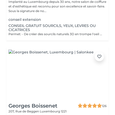
Implanté au Luxembourg depuis 30 ans, notre salon de coiffure
et d'esthétique est reconnu pour son excellence et savoir-faire.
Sous la signature de no...
conseil extension
CONSEIL GRATUIT SOURCILS, YEUX, LEVRES OU
CICATRICES
Permet: - De créer des sourcils naturels 3D en trompe l'oeil en poils pour parfaire une ligne déjà existante en effet poudré. - De définir et volumiser vos lèvres dans des teintes nuées ou donner un effet légèrement maquillé. - Pour les yeux vous pouvez opter pour un trait fin au ras des cils pour un résultat discret ou un liner poudré pour un effet raffiné. Il est également possible de corriger des cicatrices. Notre esthéticienne Elodie pratique la micropigmentation digitale à ne pas confondre avec le microblading ( lame manuelle ) depuis plus de 10 ans. Pas d'effets tatouage, pas de pigments qui virent, pas de cicatrices. Cette méthode ne crée pas de cicatrices et permet d'insérer le pigment de manière douce dans la peau. Les pigments utilisés ne virent pas dans le temps et Elodie vous promet un résultat raffiné et non un effet marqué style "tatouage". Nous vous proposons un rendez-vous conseil gratuit afin de visualiser l'effet avec du maquillage et d'obtenir les réponses à vos questions.
Georges Boissenet
126
207, Rue de Beggen
Luxembourg 1221