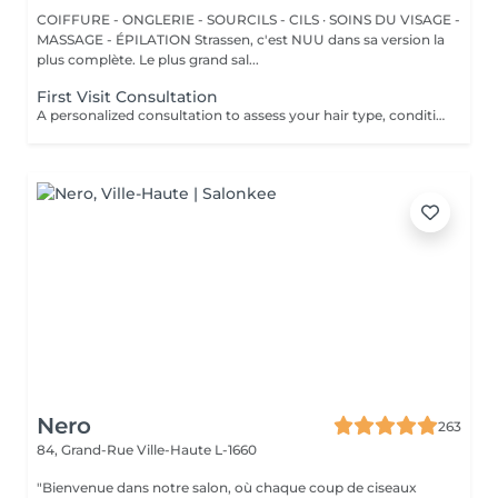
COIFFURE - ONGLERIE - SOURCILS - CILS · SOINS DU VISAGE -
MASSAGE - ÉPILATION Strassen, c'est NUU dans sa version la
plus complète. Le plus grand sal...
First Visit Consultation
A personalized consultation to assess your hair type, condition, and goals helping us recommend the perfect treatments, color, or cut to suit your style and lifestyle.
Nero
263
84, Grand-Rue
Ville-Haute L-1660
"Bienvenue dans notre salon, où chaque coup de ciseaux