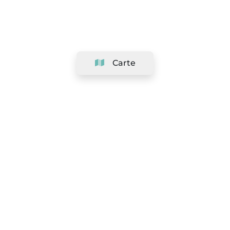
Carte
Société
Support
Équipe
&
Carrières
Référencer votre salon
Légal
Exercer le droit de rétractation