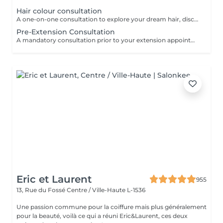
Hair colour consultation
A one-on-one consultation to explore your dream hair, discuss colour possibilities, pricing, and create a tailored plan to achieve the best result for you.
Pre-Extension Consultation
A mandatory consultation prior to your extension appointment. During this session we will assess your hair, discuss your desired look, color match, and determine the right amount of hair needed. This ensures a flawless result and allows us to order the perfect extensions for you. Please note: installation cannot be booked without a consultation first
Eric et Laurent
955
13, Rue du Fossé
Centre / Ville-Haute L-1536
Une passion commune pour la coiffure mais plus généralement
pour la beauté, voilà ce qui a réuni Eric&Laurent, ces deux