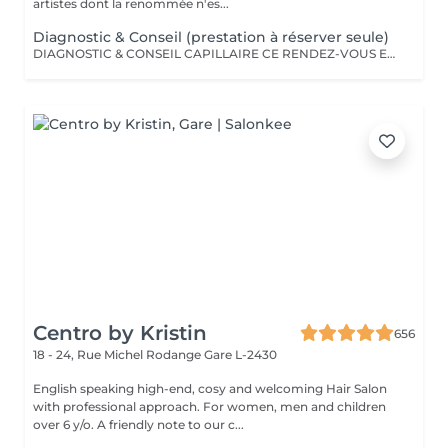
artistes dont la renommée n'es...
Diagnostic & Conseil (prestation à réserver seule)
DIAGNOSTIC & CONSEIL CAPILLAIRE CE RENDEZ-VOUS EST EXCLUSIVEMENT RÉSERVÉ À UNE PREMIÈRE RENCONTRE AVEC NOTRE EXPERT CAPILLAIRE AFIN DE RÉALISER UN DIAGNOSTIC PERSONNALISÉ DE VOS CHEVEUX ET DE VOTRE CUIR CHEVELU. CETTE CONSULTATION DOIT ÊTRE RÉSERVÉE SEULE ET NE PEUT ÊTRE ASSOCIÉE À AUCUNE AUTRE PRESTATION OU RÉSERVATION. À L'ISSUE DE CET ÉCHANGE, UN ACCOMPAGNEMENT ET DES RECOMMANDATIONS ADAPTÉS À VOS BESOINS POURRONT VOUS ÊTRE PROPOSÉS. Diagnostic & Conseil Capillaire Prenez un moment privilégié pour échanger autour de vos cheveux, de vos envies et de vos habitudes. Lors de ce rendez-vous, nous réalisons un diagnostic personnalisé du cuir chevelu et de la fibre capillaire, nous vous orientons vers les coupes, couleurs et traitements les plus adaptés à votre image, à votre routine et à la beauté naturelle de vos cheveux. Nous vous apportons également des conseils personnalisés sur l'entretien à la maison ainsi que sur les produits les plus adaptés à vos besoins pour prolonger les résultats et préserver la beauté de vos cheveux au quotidien. Ce moment permet aussi de répondre à toutes vos questions et de construire ensemble un résultat entièrement sur mesure.
Centro by Kristin
656
18 - 24, Rue Michel Rodange
Gare L-2430
English speaking high-end, cosy and welcoming Hair Salon
with professional approach. For women, men and children
over 6 y/o. A friendly note to our c...