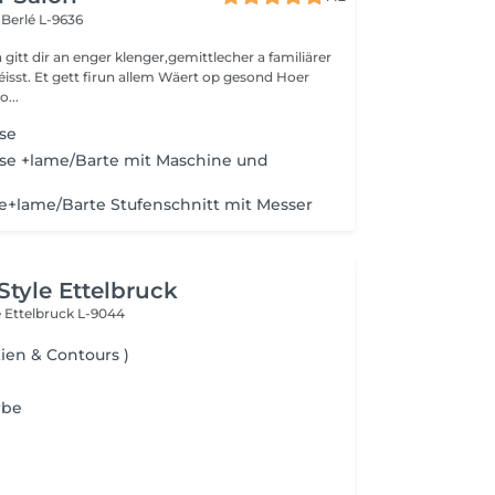
s
Berlé L-9636
gitt dir an enger klenger,gemittlecher a familiärer
sst. Et gett firun allem Wäert op gesond Hoer
o...
se
se +lame/Barte mit Maschine und
e+lame/Barte Stufenschnitt mit Messer
Style Ettelbruck
e
Ettelbruck L-9044
tien & Contours )
rbe