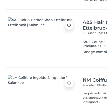
Barbe entière
A&S Hair 
Ettelbruc
101, Grand-Rue
E
Sh. + Coupe +
Shampooing + Coi
Rasage compl
NM Coiffu
4, route d’Ettel
Les prix indiqué
et s'entendent de
le diagnosti...