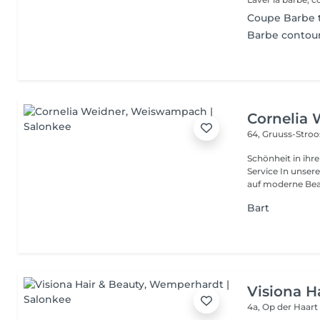
Coupe Barbe 
Barbe contou
Cornelia 
64, Gruuss-Stro
Schönheit in ihrer ganzen Vielfa
Service In unserem Friseursalon trifft traditionelles Friseurhandwerk
auf moderne Bea.
Bart
Visiona H
4a, Op der Haar