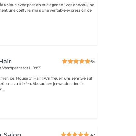
élégance ! Vos cheveux ne
ent une coiffure, mais une véritable expression de
Hair
64
rt
Wemperhardt L-9999
men bei House of Hair ! Wir freuen uns sehr Sie auf
grüssen zu dürfen. Sie suchen jemanden der sie
n...
r Salon
142