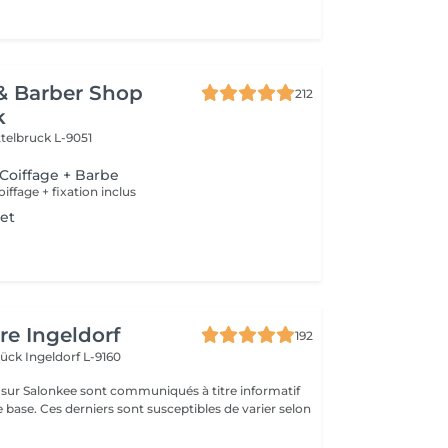
& Barber Shop
212
k
ttelbruck L-9051
 Coiffage + Barbe
ffage + fixation inclus
et
re Ingeldorf
192
brück
Ingeldorf L-9160
s sur Salonkee sont communiqués à titre informatif
 base. Ces derniers sont susceptibles de varier selon