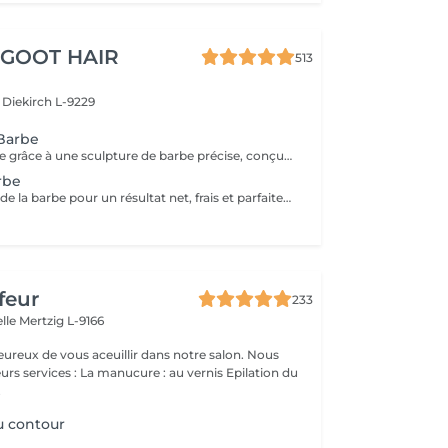
 GOOT HAIR
513
e
Diekirch L-9229
 Barbe
Affinez votre style grâce à une sculpture de barbe précise, conçue pour maintenir une barbe nette, équilibrée et parfaitement définie. Ce service comprend un travail minutieux de taille, de mise en forme et de contours afin de mettre en valeur la structure naturelle de votre visage.
rbe
Un rasage précis de la barbe pour un résultat net, frais et parfaitement soigné. La peau est laissée douce, lisse et parfaitement entretenue.
feur
233
elle
Mertzig L-9166
ux de vous aceuillir dans notre salon. Nous
ucure : au vernis Epilation du
.
u contour