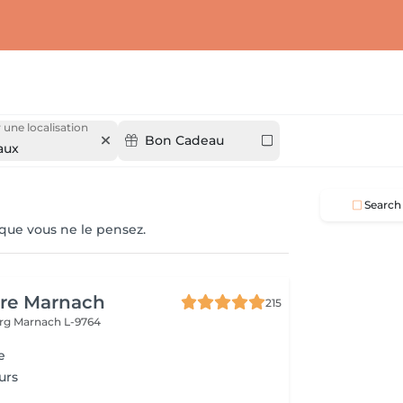
 une localisation
Bon Cadeau
aux
Search
 que vous ne le pensez.
ure Marnach
215
urg
Marnach L-9764
e
urs