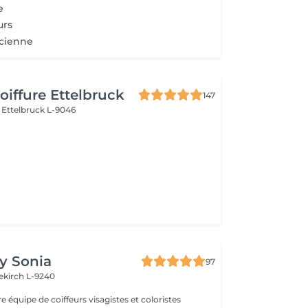
e
urs
ncienne
iffure Ettelbruck
147
e
Ettelbruck L-9046
by Sonia
97
ekirch L-9240
e équipe de coiffeurs visagistes et coloristes