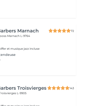
Barbers Marnach
72
rooss
Marnach L-9764
oiffer et musique jazz incluse
tendeuse
r
arbers Troisvierges
143
Troisvierges L-9905
oiffer et musique jazz incluse