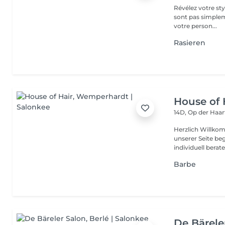
Révélez votre style unique avec passion et 
sont pas simplem
votre person...
Rasieren
House of 
14D, Op der Haa
Herzlich Willkom
unserer Seite be
individuell berate
Barbe
De Bärele