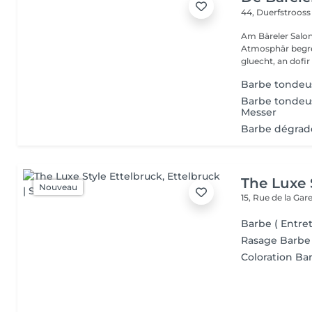
44, Duerfstroos
Am Bäreler Salon 
Atmosphär begréi
gluecht, an dofir 
Barbe tondeu
Barbe tondeu
Messer
Barbe dégrad
The Luxe 
Nouveau
15, Rue de la Gar
Barbe ( Entre
Rasage Barbe
Coloration Ba