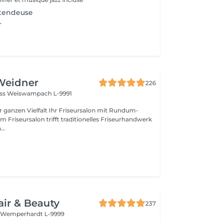
tendeuse
r
Weidner
226
oss
Weiswampach L-9991
lt Ihr Friseursalon mit Rundum-
..
air & Beauty
237
t
Wemperhardt L-9999