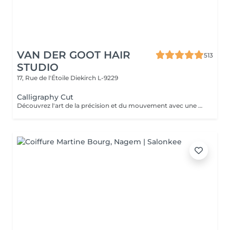
VAN DER GOOT HAIR
513
STUDIO
17, Rue de l'Étoile
Diekirch L-9229
Calligraphy Cut
Découvrez l'art de la précision et du mouvement avec une coupe Calligraphy Cut. Grâce à une technique unique réalisée avec une lame inclinée, chaque mèche est sculptée pour créer des couches douces et fluides, apportant volume naturel, texture et une forme légère. Idéale pour renforcer la densité, encadrer le visage et donner aux cheveux une sensation aérienne. Cette technique crée un style moderne, dynamique et parfaitement travaillé.