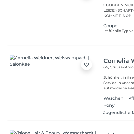
GOUDDEN MOIEN, ECH SENN VÉRONIQUE, S
LEIDENSCHAFT 
KOMMT BIS OP H
Coupe
Ist für alle Typ 
Cornelia 
64, Gruuss-Stro
Schönheit in ihrer ganzen Vielfa
Service In unserem Friseursalon trifft traditionelles Friseurhandwerk
auf moderne Bea.
Waschen + Pf
Pony
Jugendliche