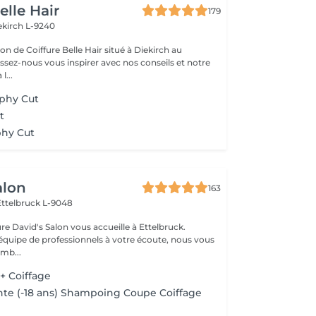
elle Hair
179
ekirch L-9240
n de Coiffure Belle Hair situé à Diekirch au
e à l...
aphy Cut
t
phy Cut
alon
163
Ettelbruck L-9048
ure David's Salon vous accueille à Ettelbruck.
équipe de professionnels à votre écoute, nous vous
mb...
+ Coiffage
te (-18 ans) Shampoing Coupe Coiffage