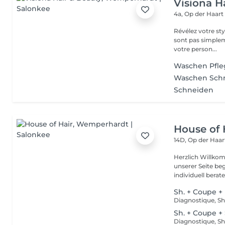
Visiona H
4a, Op der Haar
Révélez votre style unique avec passion et 
sont pas simplem
votre person...
Waschen Pfle
Waschen Sch
Schneiden
House of 
14D, Op der Haa
Herzlich Willkom
unserer Seite be
individuell berate
Sh. + Coupe +
Sh. + Coupe +