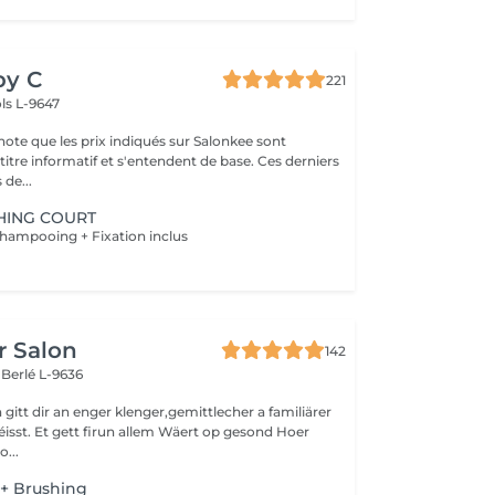
by C
221
ls L-9647
note que les prix indiqués sur Salonkee sont
tre informatif et s'entendent de base. Ces derniers
 de...
HING COURT
hampooing + Fixation inclus
r Salon
142
s
Berlé L-9636
gitt dir an enger klenger,gemittlecher a familiärer
sst. Et gett firun allem Wäert op gesond Hoer
o...
 + Brushing