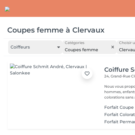
Coupes femme
à
Clervaux
Catégories
Choisir u
Coiffeurs
Coupes femme
Clerva
Coiffure 
24, Grand-Rue
Cl
Nous vous proposons différents services: COIFFURE : dames,
hommes, enfants.
colorations sans
Forfait Coupe
Forfait Colora
Forfait Perm