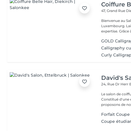
Coiffure B
47, Grand Rue
Di
Bienvenue au Salo
Luxembourg. Laissez-nous vous inspirer avec nos conseils et notre
expertise. Grâc
GOLD Calligr
Calligraphy cu
Curly Calligra
David's S
24, Rue Dr Herr
Le salon de coiff
Constitué d'une 
proposons de no
Forfait Coupe 
Coupe étudian