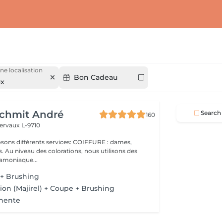
ne localisation
Bon Cadeau
ux
Schmit André
Search
160
ervaux L-9710
 Au niveau des colorations, nous utilisons des
 amoniaque...
 + Brushing
tion (Majirel) + Coupe + Brushing
anente