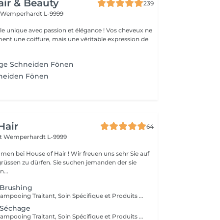
air & Beauty
239
t
Wemperhardt L-9999
élégance ! Vos cheveux ne
ent une coiffure, mais une véritable expression de
ge Schneiden Fönen
neiden Fönen
Hair
64
rt
Wemperhardt L-9999
men bei House of Hair ! Wir freuen uns sehr Sie auf
grüssen zu dürfen. Sie suchen jemanden der sie
n...
 Brushing
Diagnostique, Shampooing Traitant, Soin Spécifique et Produits Coiffants inclus
 Séchage
Diagnostique, Shampooing Traitant, Soin Spécifique et Produits Coiffants inclus