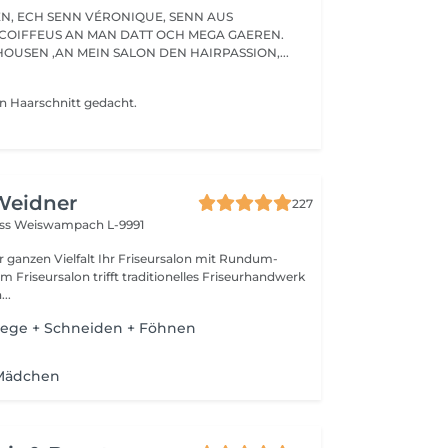
ENN AUS
COIFFEUS AN MAN DATT OCH MEGA GAEREN.
OUSEN ,AN MEIN SALON DEN HAIRPASSION,...
von Haarschnitt gedacht.
Weidner
227
oss
Weiswampach L-9991
lt Ihr Friseursalon mit Rundum-
..
lege + Schneiden + Föhnen
 Mädchen