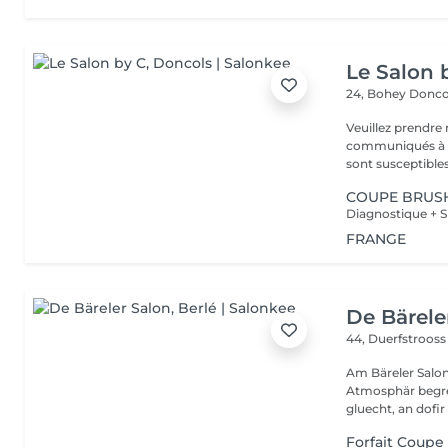
Le Salon 
24, Bohey
Donco
Veuillez prendre 
communiqués à ti
sont susceptibles
COUPE BRUS
Diagnostique + S
FRANGE
De Bärele
44, Duerfstroos
Am Bäreler Salon 
Atmosphär begréi
gluecht, an dofir 
Forfait Coupe