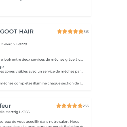
 GOOT HAIR
513
e
Diekirch L-9229
Rafraîchissez votre look entre deux services de mèches grâce à un contouring qui illumine le visage. Idéal pour les occasions spéciales ou lorsque vous souhaitez apporter plus de lumière à vos cheveux sans réserver un service de mèches complet. Le gloss et la patine sont inclus pour un résultat lumineux et parfaitement harmonieux.
ge
Sublimez toutes les zones visibles avec un service de mèches partielles : nuque, contour du visage et l’ensemble du dessus de la tête. Idéal pour un rendez-vous demi-tête ou zone plateau. Tip-Outs, balayage, gloss et patine sont inclus pour un résultat lumineux et parfaitement harmonieux.
Notre service de mèches complètes illumine chaque section de la chevelure de l’intérieur vers l’extérieur, avec un travail précis au niveau de la nuque et du contour du visage. Idéal pour un éclaircissement d’environ ¾ de tête à une tête complète. Tip-Outs, balayage, gloss et patine sont inclus pour un résultat lumineux et parfaitement harmonieux.
feur
233
elle
Mertzig L-9166
ux de vous aceuillir dans notre salon. Nous
ucure : au vernis Epilation du