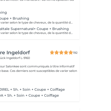
.
hing
Coupe + Brushing
Le tarif final peut varier selon le type de cheveux, de la quantité de produit utilisée et de la création finalement réalisée.
gétale Supernatural+ Coupe + Brushing
Le tarif final peut varier selon le type de cheveux, de la quantité de produit utilisée et de la création finalement réalisée.
re Ingeldorf
192
brück
Ingeldorf L-9160
s sur Salonkee sont communiqués à titre informatif
 base. Ces derniers sont susceptibles de varier selon
e
JIREL + Sh. + Soin + Coupe + Coiffage
A + Sh. + Soin + Coupe + Coiffage