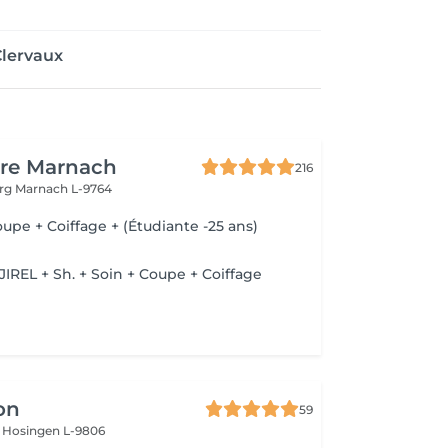
Clervaux
ure Marnach
216
urg
Marnach L-9764
oupe + Coiffage + (Étudiante -25 ans)
e
JIREL + Sh. + Soin + Coupe + Coiffage
on
59
s
Hosingen L-9806