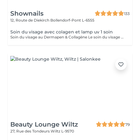
Shownails
133
12, Route de Diekirch
Bollendorf-Pont L-6555
Soin du visage avec colagen et lamp uv 1 soin
Soin du visage au Dermapen & Collagène Le soin du visage au Dermapen associé au collagène est un traitement innovant qui stimule le renouvellement cellulaire ainsi que la production naturelle de collagène et d'élastine. Grâce au micro-aiguillage, les principes actifs pénètrent plus efficacement dans la peau, pour des résultats visibles et durables. Les bienfaits du traitement : Réduit les rides et les ridules. Améliore la fermeté et l'élasticité de la peau. Atténue les cicatrices d'acné et les imperfections. Resserre les pores dilatés. Unifie le teint et redonne de l'éclat. Hydrate intensément grâce au collagène. Laisse la peau plus lisse, plus souple et visiblement rajeunie. En fin de soin, une séance de luminothérapie par lumière UV est réalisée afin de compléter le traitement et d'optimiser les résultats.
Beauty Lounge Wiltz
79
27, Rue des Tondeurs
Wiltz L-9570