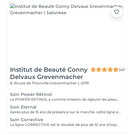
Institut de Beauté Conny
347
Delvaux Grevenmacher
8, Route de Thionville
Grevenmacher L-6791
Soin Power Rétinol
Le POWER RETINOL a comme mission de rajeunir les peaux viellies par des causes naturelles ou par le soleil (photovieillissement)
Soin Eternal
Après plus de 15 ans de présence sur le marché, cette ligne exceptionnelle a été développée. ETERNAL stimule la régénération dans chaque couche de la peau et inverse le processus de vieillissement cellulaire connu sous le nom de sénescence. Résultat : une peau rajeunie et régénérée pour une beauté durable !
Soin Corrective
La ligne CORRECTIVE est le résultat de plus de 10 ans d'expérience : un traitement cosmétique qui réduit rapidement et efficacement les rides profondes et les ridules du visage. Ce produit inédit combine 3 mécanismes d'action : peeling- comblement - décontraction - en un seul traitement et exerce une action lissante puissante, même sur les rides profondes. Ainsi, dès le premier traitement, les rides disparaissent progressivement et naturellement !