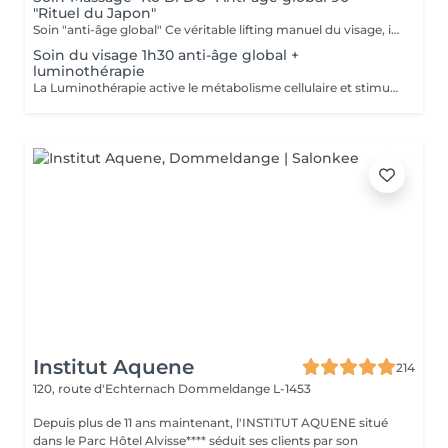
"Rituel du Japon"
Soin "anti-âge global" Ce véritable lifting manuel du visage, inspiré du massage japonais "Ko Bi Do"est associé à complexe anti-âge unique. vous retrouvez une peau tonifiée lissée et repulpée. et associés d'un masque aux vertus régénérantes, agit en profondeur sur les rides, la fermeté, les taches pigmentaires et l'éclat, et insiste sur le contour des yeux, la bouche, le décolleté. Vous retrouvé
Soin du visage 1h30 anti-âge global +
luminothérapie
La Luminothérapie active le métabolisme cellulaire et stimule la production de collagène et d'élastine. Au l des séances, la peau retrouve élasticité et éclat, les cicatrices s'atténuent, l'acné guérit. Le résultat est visible très rapidement. Les résultats attendus peuvent varier en fonction de chaque individu. Des études montrent en effet que la peau semble plus jeune et les rides plus atténuées dès la première utilisation de cette technologie. La lumière LED bleue est particulièrement efficace pour prévenir les éruptions cutanées puisqu'elle détruit les bactéries responsables de l'acné directement dans le derme. C'est scientifiquement prouvé !
Institut Aquene
214
120, route d'Echternach
Dommeldange L-1453
Depuis plus de 11 ans maintenant, l'INSTITUT AQUENE situé
dans le Parc Hôtel Alvisse**** séduit ses clients par son