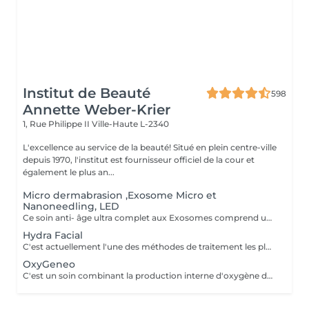
Institut de Beauté
598
Annette Weber-Krier
1, Rue Philippe II
Ville-Haute L-2340
L'excellence au service de la beauté! Situé en plein centre-ville
depuis 1970, l'institut est fournisseur officiel de la cour et
également le plus an...
Micro dermabrasion ,Exosome Micro et
Nanoneedling, LED
Ce soin anti- âge ultra complet aux Exosomes comprend une microdermabrasion, un soin activateur Cold plasma, le microneedling avec des Exosomes, un masque feuille de collagène avec le nanoneedling, pour finaliser encore 15' de luminothérapie. Vous partirez avec votre sérum aux exosomes pour continuer le soin à domicile.
Hydra Facial
C'est actuellement l'une des méthodes de traitement les plus innovantes et les plus efficaces et tout à fait indolore. Les cellules mortes de la peau sont éliminées en douceur par une combinaison de peelings mécaniques et chimiques et les impuretés sont aspirées par les pores. Dans le même temps, la peau est alimentée en principes actifs bénéfiques et très puissants. La croissance du collagène est stimulée, le renouvellement cellulaire est stimulé et la peau est intensément hydratée. Il semble plus serré et a un éclat de jeunesse. Grâce aux différents boosters, chaque situation de peau peut être parfaitement traitée. En plus des traitements anti-âge de première classe, il est possible de purifier la peau et d'uniformiser la peau jeune et sujette aux imperfections. Les objectifs de traitement énumérés sont visibles et directement visibles - sans aucun temps d'arrêt après l'application.
OxyGeneo
C'est un soin combinant la production interne d'oxygène dans la peau, la micro-abrasion de la couche cornée ainsi que l'infusion de principes actifs dans les couches profondes de la peau. Un traitement agréable qui agit simultanément sur 3 niveaux pour des résultats immédiatement visibles. En y associant la radiofréquence, le traitement améliore les contours du visage, l'aspect cutané . La peau est fraîche, jeune et radieuse. La radiofréquence TriPollar RF est une nouvelle technologie très avancée pour le raffermissement du visage, non invasive. La peau est chauffée en profondeur , ce qui permet un effet tenseur des fibres de collagène rendant la peau plus ferme instantanément. La radio fréquence stimule aussi la production naturelle des fibres de collagène et d'élastine pour des résultats significatifs de l'amélioration des rides et ridules du visage. Les résultats sont immédiatement visibles et persistent sans chirurgie et sans temps de revalidation. En plus, l'ultrason réduit temporairement la densité des couches de la peau, de cette manière des espaces se forment entre les cellules. Les ingrédients actifs peuvent donc pénétrer plus profondément dans la peau. Les principes actifs sont composés de petites molécules qui permettent ainsi un meilleur passage entre les cellules. Ce processus est sûr et efficace pour tous les types de peau même pour les peaux les plus sensibles. Il est également indolore, procure un micro massage et stimule la régénération