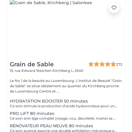
Grain de Sable
272
13, rue Edward Steichen
Kirchberg L-2540
Le No 1 de la beauté au Luxembourg. L'institut de Beauté "Grain
de Sable" se situe idéalement au quartier du Kirchberg proche
de Luxembourg Centre et ...
HYDRATATION BOOSTER 50 minutes
Ce soin stimule la production d'acide hyaluronique pour une hydratation intense, redonnant à la peau un aspect repulpé et lissé tout en la protégeant des agressions extérieures et du vieillissement cutané.
PRO LIFT 80 minutes
Ce soin anti-âge complet (visage, cou, décolleté, mains) se distingue par sa combinaison unique d'exfoliations, de stimulation cellulaire mécanique et de manoeuvres facialistes exclusives. Il uniformise et illumine le teint, tout en liftant et redessinant les contours du visage. En comblant visiblement les rides et en renforçant la fermeté de la peau, ce soin révèle un épiderme plus lisse, lifté et rajeuni.
RÉNOVATEUR PEAU NEUVE 80 minutes
Ce soin avancé associe une double exfoliation mécanique et chimique du visage et du cou, permettant un nettoyage en profondeur de l'épiderme. Il favorise l'élimination des toxines et stimule le renouvellement cellulaire pour retrouver une peau saine, uniforme et lumineuse.