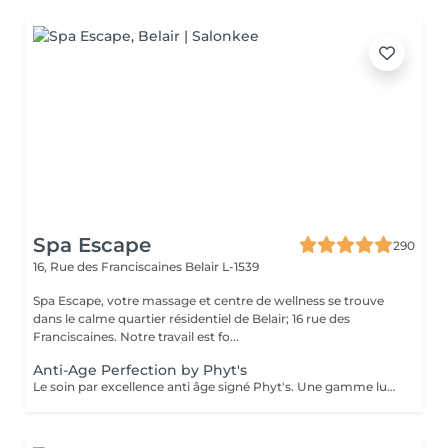
Spa Escape
290
16, Rue des Franciscaines
Belair L-1539
Spa Escape, votre massage et centre de wellness se trouve
dans le calme quartier résidentiel de Belair; 16 rue des
Franciscaines. Notre travail est fo...
Anti-Age Perfection by Phyt's
Le soin par excellence anti âge signé Phyt's. Une gamme luxueuse qui permet un traitement aux actifs puissants naturels et complets des peaux matures. Réduction des rides, fermeté ...une efficacité prouvée et résultat visible dès le 1 er soin. Ce soin commence par un rafraîchissement stimulant des pieds pour favoriser la circulation sanguine et la relaxation.