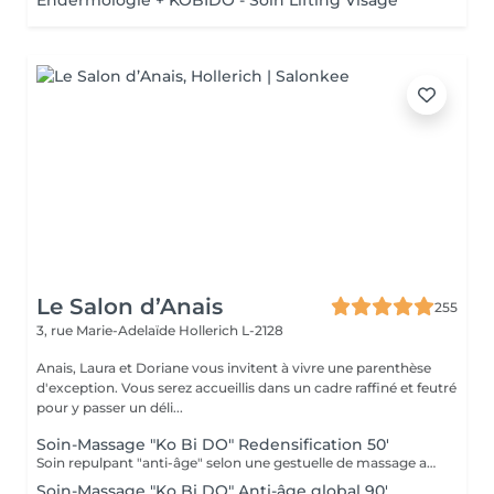
Endermologie + KOBIDO - Soin Lifting Visage
Le Salon d’Anais
255
3, rue Marie-Adelaïde
Hollerich L-2128
Anais, Laura et Doriane vous invitent à vivre une parenthèse
d'exception. Vous serez accueillis dans un cadre raffiné et feutré
pour y passer un déli...
Soin-Massage "Ko Bi DO" Redensification 50'
Soin repulpant "anti-âge" selon une gestuelle de massage active : le Ko-Bi-Do. Véritable lifting naturel du visage inspiré d'un rituel japonais associé à notre principe de Dermaponcture pour lisser efficacement les traits et tonifier le cou. Durant ce soin, nous utiliserons les produits spécifiques aux besoin de votre peau.
Soin-Massage "Ko Bi DO" Anti-âge global 90'