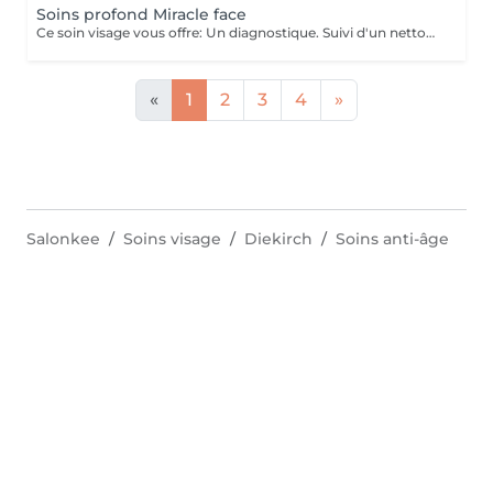
Soins profond Miracle face
Ce soin visage vous offre: Un diagnostique. Suivi d'un nettoyage en profondeur de votre peau, et un massage Miracle Face qui a un effet de lifting immédiat , ce massage facial dégonfle, accentue les formes du visage et favorise la revitalisation naturelle de la peau.
«
1
2
3
4
»
Salonkee
Soins visage
Diekirch
Soins anti-âge