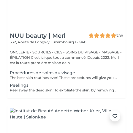
NUU beauty | Merl
788
332, Route de Longwy
Luxembourg L-1940
ONGLERIE - SOURCILS - CILS - SOINS DU VISAGE - MASSAGE -
ÉPILATION C'est ici que tout a commencé. Depuis 2022, Merl
est la toute première maison de b...
Procédures de soins du visage
The best skin routines ever! These procedures will give you an immediate visible result such as shiny, smooth, soft and hydrate skin. Carboxy CO2 - involves applying a small amount of carbon dioxide gas underneath the skin. It can be used to treat stretch marks, dark circles under the eyes. Bioplazma - improves the general condition of the skin, removes inflammation and peeling, reduces the depth and number of folds, and narrow pores. New age - regenerates and rejuvenates, reduces dryness, to improve the texture, and will give elasticity and firmness of the skin around the eyes. Skin detox - removing as many of the impurities, toxins, pollutants, and dead skin cells clogging your pores as possible to cleanse, treat, brighten, hydrate, and soothe your skin. Flesh beauty - includes moisturising mask, cream and face massage. Gives shiny and smooth skin as the result. Hydratation aqua power - is the first rescue for hypersensitive and dehydrated skin. Aimed at strengthening the hydrolipidic barrier of the skin. Includes face massage and alginate mask at the end to consolidate the result. Gives an immediate visible result such as smooth and shiny and tightened skin. Recovery Procedure for anti-stress therapy to soothe, strengthen, and accelerate skin recovery. The procedure prevents redness and sensitivity, significantly reduces the skin's inflammatory response, and lowers the risk of scarring. It also enhances the effectiveness of fractional and aggressive treatments over a long period. Age restrictions: recommended to do from 20 years. Post procedure recommendations: there are no post recommendations after these procedures. Frequency: once in 1 week, 4-8 times.
Peelings
Peel away the dead skin! To exfoliate the skin, by removing dead skin cells and minimising the appearance of open pores. *We have a big amount of peeling to choose from. If you are not sure which one you are looking for - you can book any of them and decide with the beautician in the beauty space which one suits your skin. How is peeling done: - skin is cleaned with special cleanser - peeling solution is applied and leaved on skin for 15 minutes - peeling solution is removed - face cream is applied Age restrictions: recommended to do from 18 years. Post procedure recommendations: do not visit sauna, do not sunbathe for 24 hours after the procedure. Frequency: once in 7-21 days depending on peeling solution, 5 times.