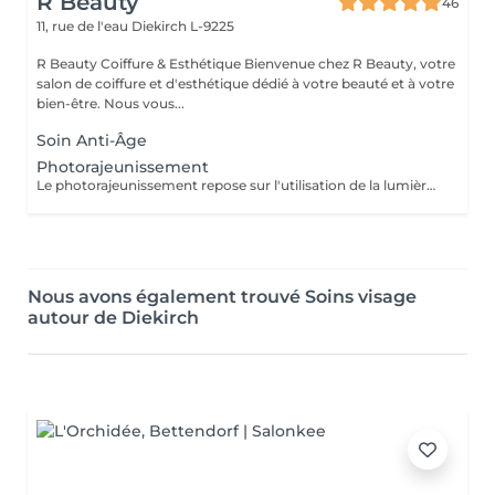
R Beauty
46
11, rue de l'eau
Diekirch L-9225
R Beauty Coiffure & Esthétique Bienvenue chez R Beauty, votre
salon de coiffure et d'esthétique dédié à votre beauté et à votre
bien-être. Nous vous...
Soin Anti-Âge
Photorajeunissement
Le photorajeunissement repose sur l'utilisation de la lumière pulsée pour stimuler la production de collagène et raviver l'éclat du teint. Il atténue les taches, les rougeurs et les irrégularités de la peau tout en améliorant sa texture.
Nous avons également trouvé Soins visage
autour de Diekirch