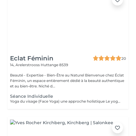
Eclat Féminin
20
14, Arelerstrooss
Huttange 8539
Beauté - Expertise - Bien-Être au Naturel Bienvenue chez Éclat
Féminin, un espace entièrement dédié à la beauté authentique
et au bien-être. Niché d...
Séance Individuelle
Yoga du visage (Face Yoga) une approche holistique Le yoga du visage, également appelé face yoga, sublime l'harmonie du corps et de l'esprit, révélant une beauté naturelle, lumineuse et pleine de vitalité. À travers des gestes précis, des automassages délicats et un travail conscient sur la respiration, la posture et les expressions, cette pratique tonifie les muscles du visage, relâche les tensions et restaure l'équilibre naturel. Bien plus qu'un rituel beauté, le yoga du visage est une expérience sensorielle unique, une parenthèse précieuse pour se reconnecter à soi. Il révèle une peau visiblement plus lisse, lumineuse et naturellement jeune, ainsi qu'un éclat raffiné et authentique. Découvrez dès maintenant mes séances : - Séance DÉCOUVERTE INDIVIDUELLE Offrez-vous une première parenthèse avec une séance Découverte de face yoga. Idéale pour explorer cette pratique, relâcher les tensions et ressentir instantanément un bien-être et un éclat naturel. - Séance DE SUIVI INDIVIDUELLE Approfondissez votre pratique et explorez de nouvelles techniques pour enrichir votre expérience. Chaque séance de suivi est personnalisée pour approfondir vos acquis, découvrir de nouveaux exercices et progresser à votre rythme, pour un bien-être durable et complet. - ÉCLAT DU VISAGE Forfait 3 Séances Personnalisées (CLIQUEZ SUR LE BOUTON D'ABONNEMENTS) Ce pack exclusif de 3 séances vous offre un programme entièrement personnalisé. Chaque session est conçue pour répondre à vos besoins, renforcer vos muscles faciaux, lisser votre peau et révéler un éclat naturellement radieux, pour des résultats durables. - COURS EN GROUPE Vivez l'expérience unique du face yoga en petit groupe, dans une atmosphère élégante et bienveillante. Partagez un moment de détente, apprenez les techniques en douceur et laissez votre beauté naturelle s'épanouir avec grâce. Découvrez l'ensemble de mes rituels et prestations exclusives sur: www.eclat-feminin.lu - SCROLLER VERS LE HAUT - DESCRIPTION -