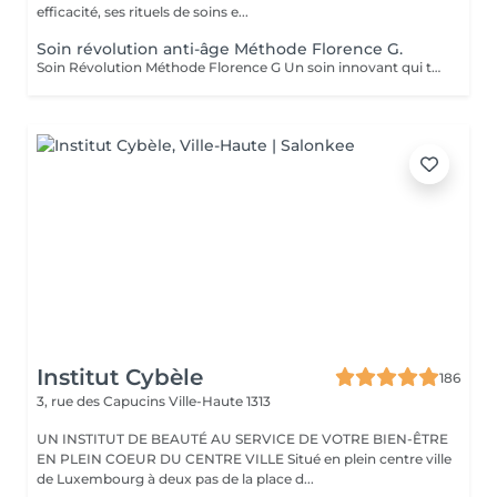
efficacité, ses rituels de soins e...
Soin révolution anti-âge Méthode Florence G.
Soin Révolution Méthode Florence G Un soin innovant qui transforme visiblement la qualité de la peau. Le Soin Révolution de la méthode Florence G est un protocole hautement technologique et manuel et 100 % naturel combinant des techniques exclusives de stimulation tissulaire, d'oxygénation cutanée et de remodelage facial. Ce soin nouvelle génération agit en profondeur pour relancer les fonctions naturelles de la peau, améliorer son aspect global et lui redonner toute sa vitalité sans l'abimer, sans douleur et sans éviction sociale. Les bénéfices du soin: - Lisse immédiatement les rides et ridules - Raffermit et redessine les contours du visage - Booste l'éclat et l'oxygénation - Réduit visiblement les signes de fatigue - Améliore la texture de la peau Les effets du soin vont s'accentuer encore pendant 3 à 4 semaines. C'est également un soin fantastique pour travailler les cicatrices (du corps également), les peaux atopiques, vergetures blanches ou violacées. AUCUNE ÉPILATION VISAGE NE POURRA ÊTRE FAITE PENDANT LE SOIN.
Institut Cybèle
186
3, rue des Capucins
Ville-Haute 1313
UN INSTITUT DE BEAUTÉ AU SERVICE DE VOTRE BIEN-ÊTRE
EN PLEIN COEUR DU CENTRE VILLE Situé en plein centre ville
de Luxembourg à deux pas de la place d...