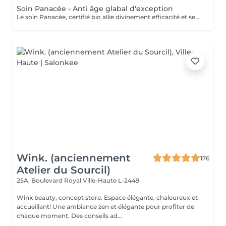
Soin Panacée - Anti âge glabal d'exception
Le soin Panacée, certifié bio allie divinement efficacité et sensorialité et cible tous les signes de l'âge : rides, éclat, fermeté. Des textures originales et un modelage visage resculptant unique réalisé à l'aide du Dermophyt's, un appareil à ondes sonores permettant de travailler les tissus en profondeur, pour des résultats visibles instantanément après un seul soin !
Wink. (anciennement
176
Atelier du Sourcil)
25A, Boulevard Royal
Ville-Haute L-2449
Wink beauty, concept store. Espace élégante, chaleureux et
accueillant! Une ambiance zen et élégante pour profiter de
chaque moment. Des conseils ad...