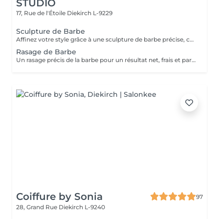
STUDIO
17, Rue de l'Étoile
Diekirch L-9229
Sculpture de Barbe
Affinez votre style grâce à une sculpture de barbe précise, conçue pour maintenir une barbe nette, équilibrée et parfaitement définie. Ce service comprend un travail minutieux de taille, de mise en forme et de contours afin de mettre en valeur la structure naturelle de votre visage.
Rasage de Barbe
Un rasage précis de la barbe pour un résultat net, frais et parfaitement soigné. La peau est laissée douce, lisse et parfaitement entretenue.
Coiffure by Sonia
97
28, Grand Rue
Diekirch L-9240