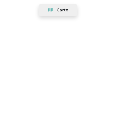
Carte
Société
Support
Équipe
&
Carrières
Référencer votre salon
Légal
Exercer le droit de rétractation
Conditions Générales
Politique de protection des données