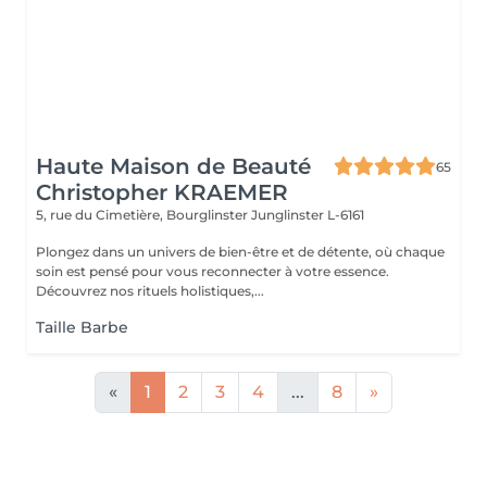
Haute Maison de Beauté
65
Christopher KRAEMER
5, rue du Cimetière, Bourglinster
Junglinster L-6161
Plongez dans un univers de bien-être et de détente, où chaque
soin est pensé pour vous reconnecter à votre essence.
Découvrez nos rituels holistiques,...
Taille Barbe
«
1
2
3
4
...
8
»