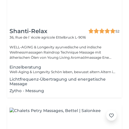
Shanti-Relax
52
36, Rue de l`école agricole
Ettelbruck L-9016
WELL-AGING & Longevity ayurvedische und indische
Wellnessmassagen Raindrop Technique Massage mit
ätherischen Ölen von Young Living Aromaölmassage Ene...
Einzelberatung
Well-Aging & Longevity Schön leben, bewusst altern Altern ist kein Rückschritt es ist ein natürlicher Wandel, den wir mit Achtsamkeit und Lebensfreude gestalten können. Well-Aging bedeutet, den eigenen Körper zu verstehen, ihn zu unterstützen und mit ihm in Harmonie zu leben Tag für Tag, Jahr für Jahr. Dein Weg beginnt hier Ob du erste Zeichen der Hautalterung spürst, deinen Schlaf verbessern möchtest oder einfach mehr Energie im Alltag suchst Ich begleite dich mit Herz, Wissen und maßgeschneiderten Lösungen. Denn die besten Jahre sind nicht vorbei sie beginnen genau jetzt.
Lichtfrequenz-Übertragung und energetische
Massage
Zytho - Messung