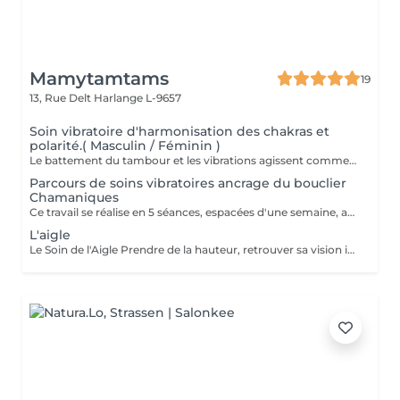
Mamytamtams
19
13, Rue Delt
Harlange L-9657
Soin vibratoire d'harmonisation des chakras et
polarité.( Masculin / Féminin )
Le battement du tambour et les vibrations agissent comme un rappel pour le corps et l'esprit. Ils viennent libérer ce qui est figé, remettre l'énergie en mouvement et réaligner vos chakras. Allongé(e) dans un espace sécurisé, vous vous laissez porter par la vibration. Peu à peu, le mental se calme, le corps se relâche et l'énergie retrouve son équilibre. Un moment profond pour se recentrer, se réaligner et retrouver sa propre vibration. Réservez votre soin et laissez la vibration du tambour vous guider.
Parcours de soins vibratoires ancrage du bouclier
Chamaniques
Ce travail se réalise en 5 séances, espacées d'une semaine, afin de laisser le temps à chaque énergie alliée d'agir en profondeur. À chaque rencontre, la vibration du tambour vient harmoniser votre bouclier Chamaniques, libérer ce qui entrave votre chemin et réveiller vos forces intérieures. Au fil des séances, vous vous reconnectez à vos alliés spirituels, ces présences qui accompagnent votre évolution et peuvent vous guider au quotidien. À l'issue de ce parcours, un bouclier de protection énergétique est mis en place afin de stabiliser le travail réalisé et vous replacer au centre de votre création, de votre vie. Vous repartez aligné(e), centré(e) dans vos énergies et pleinement relié(e) à votre pouvoir de création. Un chemin vibratoire puissant pour celles et ceux qui ressentent l'appel du tambour.
L'aigle
Le Soin de l'Aigle Prendre de la hauteur, retrouver sa vision intérieure Le soin de l'Aigle est une expérience profonde, un véritable voyage intérieur mêlant vibrations, guidance et méditation. C'est un moment sacré que vous vous offrez pour vous reconnecter à votre essence et observer votre vie avec un regard nouveau. La médecine de l'Aigle en chamanisme L'Aigle est un symbole puissant de clairvoyance, de liberté et d'élévation. Il nous invite à nous élever au-dessus des blocages du quotidien, à prendre du recul pour mieux comprendre les situations qui nous freinent. Sa médecine agit sur la vision : voir plus loin, voir autrement, voir juste. Pendant le soin, vous êtes guidé(e) pour lâcher le mental, ouvrir votre perception et accueillir des prises de conscience profondes. Les bienfaits à long terme Libération des blocages émotionnels et énergétiques Clarté dans vos choix et vos directions de vie Reconnexion à votre intuition Apaisement intérieur durable Sentiment de légèreté et de liberté retrouvée Ce soin ne fait pas que soulager sur l'instant il s'ancre en vous et continue de travailler dans les jours et semaines qui suivent. Offrez-vous ce moment hors du temps Si vous ressentez le besoin de comprendre, de vous libérer et d'avancer avec plus de clarté, le soin de l'Aigle est une invitation à vous élever. Réservez votre séance et laissez-vous porter par la médecine de l'Aigle.