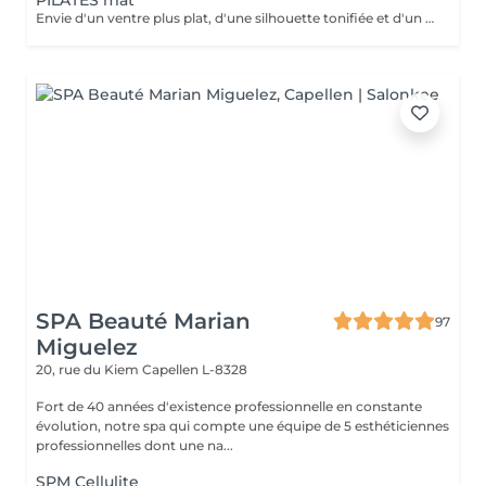
PILATES mat
Envie d'un ventre plus plat, d'une silhouette tonifiée et d'un regain d'énergie ? Rejoignez mon cours de Pilates Mat en petit groupe ! Chaque séance vous fait travailler les abdominaux profonds, améliore votre posture, soulage le mal de dos et sculpte votre corps efficacement. Avec seulement 5 places disponibles, vous profitez d'un suivi personnalisé et de corrections adaptées pour maximiser vos résultats. Merci de prévoir l'appoint en espèces. 36 rue du Golf L-1638 Senningerberg Parking gratuit Toute réservation non honorée est due. Toute réservation non annulée 48h avant est due.
SPA Beauté Marian
97
Miguelez
20, rue du Kiem
Capellen L-8328
Fort de 40 années d'existence professionnelle en constante
évolution, notre spa qui compte une équipe de 5 esthéticiennes
professionnelles dont une na...
SPM Cellulite