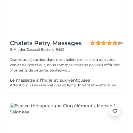
Chalets Petry Massages
197
9, An der Gaessel
Bettel L-9452
Que vous séjourniez dans nos chalets exclusifs ou que vous
veniez de l'extérieur, nous sommes heureux de vous offrir des
moments de détente. Sentez-vo...
Le massage à l'huile et aux ventouses
Attention : - Les réservations en ligne doivent être effectuées au moins 24 heures à l'avance. - Si vous souhaitez réserver un massage à court terme (moins de 24 heures à l'avance), veuillez appeler le +49 173 390 20 62. - Si vous devez annuler le massage, nous vous demandons de le faire au moins 24 heures à l'avance, sinon nous devrons facturer 70 % du prix des massages. - Les employés et les horaires peuvent être adaptés si nécessaire, après consultation avec vous. Traite d'abord les tissus cutanés et musculaires. Ensuite, les ventouses dénouent les blocages énergétiques. Ce massage dynamise le sang, améliore la microcirculation et favorise l'élimination des toxines. Perfectionne la souplesse et la qualité de peau, tonifiant l'épiderme.