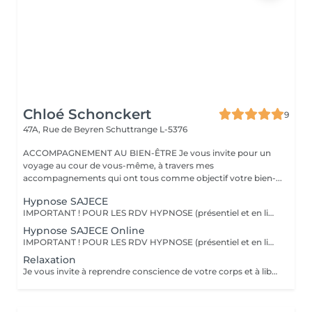
Chloé Schonckert
9
47A, Rue de Beyren
Schuttrange L-5376
ACCOMPAGNEMENT AU BIEN-ÊTRE Je vous invite pour un
voyage au cour de vous-même, à travers mes
accompagnements qui ont tous comme objectif votre bien-...
Hypnose SAJECE
IMPORTANT ! POUR LES RDV HYPNOSE (présentiel et en ligne) : vous recevrez un mail 2 jours avant la séance afin de m'indiquer les motifs de votre consultation. Le principe de l'hypnose est de modifier votre système de croyance en installant de nouveaux programmes internes, qui correspondent à ce que vous êtes. L'hypnose SAJECE agit par le biais d'histoires métaphoriques afin de transmettre des messages à votre inconscient pour vous libérer de vos peurs et croyances limitantes. Ainsi, elle vous permet de mettre en place les changements dont vous avez besoin dans votre vie, pour vous aider à être dans le moment présent, et reprendre confiance en vous. Elle vous aide à prendre du recul sur des situations et à changer vos croyances pour votre mieux-être. L'hypnose SAJECE vous aide à sortir les émotions coincées, à comprendre vos besoins et à être à l'écoute de vous-même. C'est un outil puissant qui a pour objectif d'agir sur l'origine d'un problème pour vous en débarrasser définitivement, afin que vous puissiez redevenir acteur de votre vie. En rééduquant vos pensées (du négatif vers le positif), vous pourrez observer un tout nouveau monde s'ouvrir à vous et avec, de nouvelles possibilités pour vivre la vie dont vous avez envie - car vous êtes le seul créateur de celle-ci !
Hypnose SAJECE Online
IMPORTANT ! POUR LES RDV HYPNOSE (présentiel et en ligne) : vous recevrez un mail 2 jours avant la séance afin de m'indiquer les motifs de votre consultation. Merci Une séance d'hypnose à distance (en ligne ou par téléphone) est aussi efficace qu'une séance en présentiel dans mon cabinet au Luxembourg. Les séances à distance sont idéales si vous souhaitez par les faire le soir juste avant de vous endormir. Comme en cabinet, j'aurai créé une séance sur-mesure pour vous, et vous pourrez vous laisser guider par ma voix à travers les histoires que je vous raconte. Une fois la séance terminée, vous pourrez retourner à vos activités ou simplement vous coucher.
Relaxation
Je vous invite à reprendre conscience de votre corps et à libérer vos tensions, au cours d'une séance de relaxation guidée. Reconnectez-vous à vos émotions, vos envies et vos besoins, à travers la respiration, la visualisation et les vibrations magiques des bols chantants tibétains. Accordez-vous un moment de bien-être et laissez-vous porter par cette douce expérience.