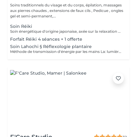
Soins traditionnels du visage et du corps, épilation, massages
aux pierres chaudes , extensions de faux cils , Pedicue , ongles
gel et semi-permanent,...
Soin Réiki
Soin énergétique d'origine japonaise, axée sur la relaxation et l'harmonisation du corps et de l'esprit. REI: universel KI: énergie vital Le praticien pose doucement les mains sur les différentes zones , il n'y a pas de manipulation ou de pression. Effets: -Réduction du stress et de l'anxiété -Sensation de calme et de lâcher prise -Aide à apaiser le mental -favorise l'endormissement -Aide à relâcher les tensions émotionnelles le réiki est une pratique douce qui vise surtout : -la détente -l'équilibre émotionnel -le bien-être global A faire seul ou en cure de 4 séances
Forfait Réiki 4 séances + 1 offerte
Soin Lahochi § Réflexologie plantaire
Méthode de transmission d'énergie par les mains La: lumière, amour HO: mouvement de l'énergie CHI: energie vitale Effets: -Diminue le stress -Procure un calme profond et durable -Aide à harmoniser le corps et l'esprit - Energie retrouvée - Favorise le lâcher-prise -Harmonisation des Chakras Couplé à la réflexologie plantaire c'est un soin qui apporte une relaxation complète et durable alliant les bienfaits du soin énergétique et ceux de la réflexologie . A faire seul ou en cure de 4 séances "Détente absolue "