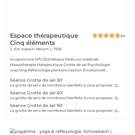
Espace thérapeutique
64
Cinq éléments
2, Am Kaesch
Mersch L-7593
Acupuncture MTC/Esthétique Pédicure médicale
Massothérapie thérapeutique Grotte de sel Psychologie-
coaching Réflexologie plantaire Gestion Émotionnell...
Séance Grotte de sel 30'
La grotte de sel a de nombreux bienfaits à vous proposer. Que ce soit pour un moment de relaxation ou pour soulager des troubles respiratoires, lutter contre les toxines, diminuer l'anxiété, améliorer le sommeil ou l'état de fatigue, ou même bénéficier des bienfaits pour la beauté de la peau et sa reminéralisation ! Transats, plaids, coussins et infusions vous y attendront.
Séance Grotte de sel 60'
La grotte de sel a de nombreux bienfaits à vous proposer. Que ce soit pour un moment de relaxation ou pour soulager des troubles respiratoires, lutter contre les toxines, diminuer l'anxiété, améliorer le sommeil ou l'état de fatigue, ou même bénéficier des bienfaits pour la beauté de la peau et sa reminéralisation ! Transats, plaids, coussins et infusions vous y attendront.
Séance Grotte de sel 90'
La grotte de sel a de nombreux bienfaits à vous proposer. Que ce soit pour un moment de relaxation ou pour soulager des troubles respiratoires, lutter contre les toxines, diminuer l'anxiété, améliorer le sommeil ou l'état de fatigue, ou même bénéficier des bienfaits pour la beauté de la peau et sa reminéralisation ! Transats, plaids, coussins et infusions vous y attendront.