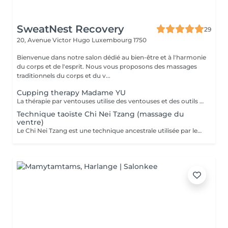
SweatNest Recovery
29
20, Avenue Victor Hugo
Luxembourg 1750
Bienvenue dans notre salon dédié au bien-être et à l'harmonie
du corps et de l'esprit. Nous vous proposons des massages
traditionnels du corps et du v...
Cupping therapy Madame YU
La thérapie par ventouses utilise des ventouses et des outils qui, par combustion, expulsent l'air de l'intérieur des ventouses, créant une pression négative qui permet aux ventouses d'adhérer aux points d'acupuncture ou à la surface de la peau où la thérapie par ventouses doit être effectuée, produisant ainsi une stimulation. Pour ce faire, à la fois en prévention et en traitement, la peau au niveau du site d'application des ventouses devient congestionnée et il y a stase sanguine Cupping therapy uses cups and tools employing combustion to expel air from inside the cups, creating negative pressure that causes the cups to adhere to acuponts or the skin surface where cupping is to be performed, thus producing stimulation,to achieve both prevention and treatment, the skin at the cupping site will become congested,and blood stasis.
Technique taoïste Chi Nei Tzang (massage du
ventre)
Le Chi Nei Tzang est une technique ancestrale utilisée par les moines taoïstes de la Chine qui signifie «travail de l'énergie des organes internes». Selon les taoïstes, chaque organe est lié à une émotion : la colère au foie, la peur aux reins. Notre ventre porte en lui les traces laissées par tous nos traumatismes et nos secrets les plus intimes. L'obstruction des organes internes bloque la libre circulation de l'énergie vitale, le Chi. Le massage agit en profondeur sur les viscères, les émotions et tous les systèmes vitaux du corps. Déroulement de la séance: Pendant le soin vous êtes allongés sur le dos : le torse et le ventre nus, le bas du ventre et les jambes sont couverts ainsi que la poitrine chez les femmes. Pendant la séance vous portez un masque sur les yeux pour pouvoir vous détendre complètement. Mais vous restez attentifs à vos sensations ! À tout moment, si quelque chose vous inquiète ou vous dérange, (certains points de l'intestin peuvent être sensibles !) n'hésitez pas me signaler. Lors de massage j'utilise de l'huile de sésame ou d'amande douce. Aux certains moments lors de soin je prononce «six sons de guérison» qui possèdent un potentiel vibratoire qui participe du nettoyage des organes. Des pressions souples et profondes, appliquées directement sur les organes ou sur des points réflexes, permettent aux énergies ou aux émotions prisonnières, de se libérer. Le massage se termine par le drainage lymphatique et l'équilibrage des pouls.