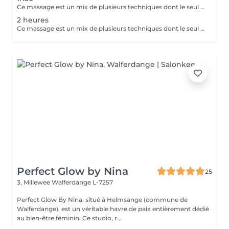
Ce massage est un mix de plusieurs techniques dont le seul but est : LE RÉSULTAT Chaque mix est étudié et décidé avec vous, car pour améliorer une conséquence, il faut en trouver la cause. Deep Tissue, Myofascial Release, trigger Point, scarping / Gua-Sha, cupping therapy combinées pour une efficacité maximale !! Douleurs chronique ou passagères, augmentation de performances ou récupération, relaxation physique ou mentale, détoxication, drainage, la combinaison de toutes ces techniques est illimitée.
2 heures
Ce massage est un mix de plusieurs techniques dont le seul but est : LE RÉSULTAT Chaque mix est étudié et décidé avec vous, car pour améliorer une conséquence, il faut en trouver la cause. Deep Tissue, Myofascial Release, trigger Point, scarping / Gua-Sha, cupping therapy combinées pour une efficacité maximale !! Douleurs chronique ou passagères, augmentation de performances ou récupération, relaxation physique ou mentale, détoxication, drainage, la combinaison de toutes ces techniques est illimitée.
Perfect Glow by Nina
25
3, Millewee
Walferdange L-7257
Perfect Glow By Nina, situé à Helmsange (commune de
Walferdange), est un véritable havre de paix entièrement dédié
au bien-être féminin. Ce studio, r...