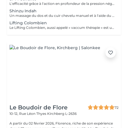
L'efficacité grâce à l'action en profondeur de la pression négative. Technique originale du "palper - rouler" Drainage, régénération et raffermissement des tissus du visage, du buste et du corps. Pour tous types de peaux. Traitements spécifiques contre les vergetures, la cellulite et bien d'autres. Maîtriser peau d'orange, culotte de cheval et tissus conjonctif faible grâce au SPM Digital ! Le SPM le multi -talent dont on ne peut plus se passer. Raffermir et regalber la poitrine sans appel à la chirurgie, l'un des nombreux traitements spécifiques.
Shinzu Indah
Un massage du dos et du cuir chevelu manuel et à l'aide du Rama, cet outil en métal kansa parfaitement adapté au travail des méridiens, des mémoires, des blocages émotionnels du dos. Pour une détente profonde et un véritable reset sur le plan émotionnel!
Lifting Colombien
Le Lifting Colombien, aussi appelé « vaccum thérapie » est une technique non chirurgicale, pratiquée à l'aide de ventouses qui exercent une aspiration pour casser les dépôts de cellulite et de graisse, éliminer les toxines, améliorer le drainage et restaurer l'élasticité de la peau.
Le Boudoir de Flore
72
10-12, Rue Léon Thyes
Kirchberg L-2636
A partir du 02 février 2026, Florence, riche de son expérience