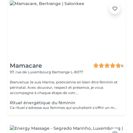
Mamacare
6
97, rue de Luxembourg
Bertrange L-8077
Bienvenue Je suis Marine, praticienne en bien-être féminin et
périnatal. Avec douceur, respect et présence, je vous
accompagne à chaque étape de votr...
Rituel énergétique du féminin
Ce rituel s'adresse aux femmes qui souhaitent s'offrir un moment de reconnexion à elles-mêmes. Il permet d'équilibrer l'énergie féminine, de libérer les blocages émotionnels et énergétiques, et de renforcer la connexion à son intuition et à sa créativité. Bienfaits : un profond sentiment d'apaisement, une meilleure circulation de l'énergie dans le corps, et un regain de vitalité et de clarté mentale. Ce rituel est composé d'un temps d'échange, avec remise d'une huile sur-mesure, d'une méditation, et d'un soin énergétique. Séance unique ou dans le cadre d'un accompagnement (à prix réduit). Pour en savoir plus, rendez-vous sur mon site: www.mamacare-lu.com/mes-accompagnements