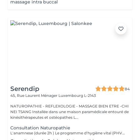
massage intra buccal
Serendip
84
45, Rue Laurent Ménager
Luxembourg L-2143
NATUROPATHIE - REFLEXOLOGIE - MASSAGE BIEN ETRE -CHI
NEI TSANG Installée dans une maison paramédicale entouré de
kinésithérapeutes et ostéopathes L...
Consultation Naturopathie
L'anamnese (durée 2h ) Le programme d'hygiène vital (PHV) Je vous remettrai un programme d'hygiène vital, par mail, sous quelques jours , Il est constitué de conseils naturopathiques personnalisés et dédiés pour une prise en charge globale des différents plans de la santé (alimentation, activités physiques, gestion psycho-émotionnel) et pourra être complété selon le cas par des complémentations nutritionnelles. Nous ferons un point par téléphone afin de vous donner plus amples explications sur ces conseils.