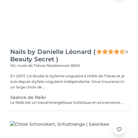
Nails by Danielle Léonard (
11
Beauty Secret )
141, route de Trèves
Niederanven 6940
En 2007, j'ai étudié la stylisme ongulaire à l'ANA de Trèves et je
suis depuis styliste ongulaire indépendante. Vous trouverez ici
un large choix de ...
Séance de Reiki
Le Reiki est un travail énergétique holistique en provenance du Japon. Par l'imposition des mains, le flux d'énergie dans le corps est harmonisé et les capacités d'auto-guérison sont activées.