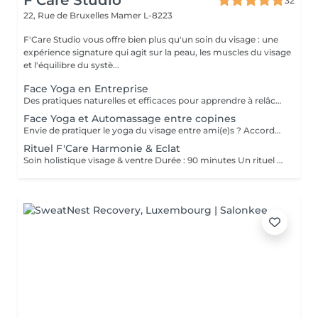
F'Care Studio
32
22, Rue de Bruxelles
Mamer L-8223
F'Care Studio vous offre bien plus qu'un soin du visage : une
expérience signature qui agit sur la peau, les muscles du visage
et l'équilibre du systè...
Face Yoga en Entreprise
Des pratiques naturelles et efficaces pour apprendre à relâcher les tensions musculaires accumulées au cours de la journée, corriger la posture et défatiguer le regard. En associant la respiration aux exercices, le yoga du visage favorise la relaxation et la concentration mentale. Le Yoga du visage apporte une prise de conscience. C'est une boîte à outils dans laquelle chacun peut piocher l'outil qui répondra à son besoin au moment précis que ce soit un exercice, un automassage, un point d'acupression, le taping. C'est un véritable allié dans la prise en charge du bien-être de vos employés au quotidien ! Ce cours est pratiqué sur place, pour des groupes de 15 personnes maximum et ne nécessite aucun changement de tenue.
Face Yoga et Automassage entre copines
Envie de pratiquer le yoga du visage entre ami(e)s ? Accordez-vous un moment de détente et de partage, tout en apprenant les pratiques de Yoga facial et de l'automassage. Des solutions naturelles et efficaces pour tonifier, lisser, restructurer le visage, et raviver l'éclat. Franciane adapte le contenu du cours selon votre tranche d'âge, vos préoccupations et envies. Les cours collectifs sont proposés pour des groupes de 3 à 10 personnes. Prix dégressif à partir de 5 participantes Cours de 60 minutes en présentiel chez F'Care Studio, 22 rue de Bruxelles, L-8223 Mamer (Luxembourg).
Rituel F'Care Harmonie & Eclat
Soin holistique visage & ventre Durée : 90 minutes Un rituel profondément rééquilibrant qui relie le ventre, le visage et le système nerveux pour libérer les tensions accumulées, alléger le corps et révéler l'éclat naturel du visage. Le Rituel F'Care Harmonie & Éclat débute par un massage abdominal inspiré du Chi Nei Tsang, associé à des techniques de drainage et de travail manuel profond visant à relâcher les tensions physiques et émotionnelles logées dans le ventre. Cette première étape favorise une sensation de légèreté, améliore la circulation et invite le corps à un profond lâcher-prise. Le soin se poursuit avec un massage de la nuque, du cuir chevelu et un massage Face Sculpting sur mesure du visage., Les tensions musculaires se relâchent, les traits se défatiguent, les volumes du visage retrouvent davantage d'harmonie et la peau révèle un éclat plus frais et lumineux. Chaque séance est adaptée aux besoins du moment afin d'accompagner le visage et le corps vers un équilibre plus global. Bienfaits du rituel : Libération des tensions abdominales et émotionnelles Sensation de légèreté et de fluidité dans le corps Relâchement des tensions du visage, de la nuque et des trapèzes Drainage et stimulation de la circulation Traits plus détendus et visage plus lumineux Soutien de l'équilibre global du corps et du système nerveux Résultat : Le ventre se relâche, la respiration devient plus fluide, le visage retrouve de la douceur et de l'éclat. Le corps s'allège, l'esprit s'apaise et une sensation profonde d'harmonie intérieure s'installe.