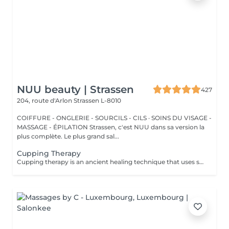
NUU beauty | Strassen
427
204, route d'Arlon
Strassen L-8010
COIFFURE - ONGLERIE - SOURCILS - CILS · SOINS DU VISAGE -
MASSAGE - ÉPILATION Strassen, c'est NUU dans sa version la
plus complète. Le plus grand sal...
Cupping Therapy
Cupping therapy is an ancient healing technique that uses special cups to create gentle suction on the skin. This suction promotes blood flow, relieves muscle tension, reduces inflammation, and supports deep relaxation. The treatment can help release toxins, improve circulation, and ease chronic pain or stiffness. *Please note that cupping therapy could just be added to a massage service with includes back massage.