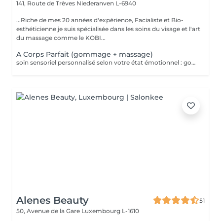
141, Route de Trèves
Niederanven L-6940
...Riche de mes 20 années d'expérience, Facialiste et Bio-
esthéticienne je suis spécialisée dans les soins du visage et l'art
du massage comme le KOBI...
A Corps Parfait (gommage + massage)
soin sensoriel personnalisé selon votre état émotionnel : gommage complet du corps au sel rose de l'Himalaya pour une peau douce et satinée + douche + Massage personnalisé
Alenes Beauty
51
50, Avenue de la Gare
Luxembourg L-1610