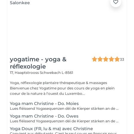
yogatime - yoga &
33
réflexologie
17, Haaptstrooss
Schwebach L-8561
Yoga, réflexologie plantaire thérapeutique & massages
Bienvenue chez Yogatime pour des cours de yoga en plein
coeur de la nature à l'ouest du Luxembo...
Yoga mam Christine - Do. Moies
Lues fléissend Yogasequenzen déi de Kierper stärken an de Geescht entspanen. Fir Leit mat Yogaerfahrung an Ufänger.
Yoga mam Christine - Do. Owes
Lues fléissend Yogasequenzen déi de Kierper stärken an de Geescht entspanen. Fir Leit mat Yogaerfahrung an Ufänger.
Yoga Doux (FR, lu & ma) avec Christine
Convient aux débutants. C'est le seul cours en français pour le moment. Ce cours est composé d'exercices de mobilisation et de respiration, de postures de yoga simples et douces pour les articulations, les mouvements sont effectués lentement. Nous utilisons des briques, des coussins ou des chaises pour rendre certaines postures plus accessibles.