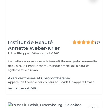
Institut de Beauté
597
Annette Weber-Krier
1, Rue Philippe II
Ville-Haute L-2340
L'excellence au service de la beauté! Situé en plein centre-ville
depuis 1970, l'institut est fournisseur officiel de la cour et
également le plus an...
Akari ventouses et Chromothérapie
Appareil de thérapie par couleur sous vide Un appareil d'aspiration - complété avec 21 couleurs (barre de couleurs Akari). APPLICATIONS En cosmétique, en massage, en physiothérapie et dans le domaine médical. AVANTAGE En raison du vide, de la levée sans pression, la circulation sanguine et la lymphe sont stimulées. Ce vide est constant, finement contrôlé et réglable. Il a un train doux. Cela signifie qu'il peut également être utilisé sur les zones les plus sensibles - cicatrices, contour des yeux, lèvres, zones douloureuses ... APPLICATIONS POSSIBLES EN COSMÉTIQUE, Pour resserrer et affiner le visage (rides autour des yeux et des lèvres), cou et décolleté les bras supérieurs , ventre , hanche , cellulite DANS LE MASSAGE, drainage , réflexologie , tissu conjonctif, le drainage lymphatique , compensation des méridiens , dans les blessures sportives Pour le post-traitement des opérations faciales Possibilité d'utiliser une pyramide de cristal de roche pour faire des stimulations de couleur.
Ventouses AKARI