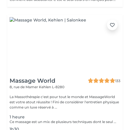
Massage World
133
8, rue de Mamer
Kehlen L-8280
La Massothérapie c'est pour tout le monde et MassageWorld
est votre atout réussite ! Fini de considérer l'entretien physique
comme un luxe réservé à ...
1 heure
Ce massage est un mix de plusieurs techniques dont le seul but est : LE RÉSULTAT Chaque mix est étudié et décidé avec vous, car pour améliorer une conséquence, il faut en trouver la cause. Deep Tissue, Myofascial Release, Trigger Point, Scraping Gua-Sha, Cupping Therapy combinées pour une efficacité maximale !! Douleurs chronique ou passagères, augmentation de performances ou récupération, relaxation physique ou mentale, détoxication, drainage, la combinaison ces techniques offrent des possibilités illimitées.
1h30