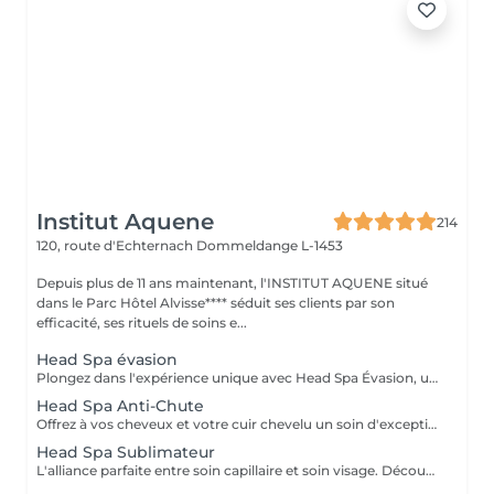
Institut Aquene
214
120, route d'Echternach
Dommeldange L-1453
Depuis plus de 11 ans maintenant, l'INSTITUT AQUENE situé
dans le Parc Hôtel Alvisse**** séduit ses clients par son
efficacité, ses rituels de soins e...
Head Spa évasion
Plongez dans l'expérience unique avec Head Spa Évasion, un soin dédié exclusivement à votre cuir chevelu. Ce rituel express est idéal pour découvrir les bienfaits du Head Spa, alliant relaxation profonde et stimulation du cuir chevelu. Un Moment Pour Vous Évader - Nettoyage en profondeur: Élimination des impuretés pour un cuir chevelu purifié. - Massage ciblé: Une gestuelle relaxante qui stimule la microcirculation et soulage les tensions. - Hydratation et soin: Des produits adaptés pour nourrir et revitaliser votre cuir chevelu. Un sèche cheveux et des brosses sont mis à votre disposition pour que vous ne repartiez pas avec la tête mouillée.
Head Spa Anti-Chute
Offrez à vos cheveux et votre cuir chevelu un soin d'exception avec notre Head Spa Anti-chute, utilisant les produits haut de gamme NANNIC. Ce traitement innovant a été conçu pour prévenir la chute des cheveux, favoriser leur repousse et renforcer leur santé globale. Les Bienfaits des Produits NANNIC Les soins NANNIC sont formulés avec des complexes innovants et des ingrédients naturels tels que: - Peptides bioactifs: stimulent la croissance et renforcent les racines. - Extraits végétaux: Apaisent et rééquilibrent le cuir chevelu. - Technologie NBE: Optimise la pénétration des actifs pour des résultats visible dès les premières séances. Afin de prolonger les bienfaits à la maison, bénéficiez d'une réduction de 15% sur la gamme capillaire ainsi que les trousses au format voyage et/ou découverte. Un sèche cheveux et des brosses sont mis à votre disposition pour que vous ne repartiez pas avec la tête mouillée
Head Spa Sublimateur
L'alliance parfaite entre soin capillaire et soin visage. Découvrez notre nouveau Head Spa Sublimateur qui marie le meilleur des soins capillaires et des soins visage pour une expérience de bien-être et de beauté complète. Conçu pour sublimer vos cheveux tout en revitalisant votre peau, ce soin est une véritable parenthèse de détente et de régénération. En Quoi Consiste ce soin ? Le Head Spa Sublimateur est un protocole unique qui agit en profondeur sur vos cheveux, votre cuir chevelu et votre visage: - Soin Capillaire Personnalisé: Nettoyage, massage et application de soins adaptés pour purifier le cuir chevelu, renforcer la fibre capillaire et sublimer vos cheveux. - Rituel visage: Un soin ciblé pour hydrater, apaiser et illuminer la peau, en utilisant des produits premium et techniques expertes. - Massage Relaxant: Une gestuelle douce et enveloppante pour une détente absolue, favorisant la circulation et l'oxygénation des tissus. Les Bienfaits - Pour vos cheveux: Un cuir chevelu purifié, des cheveux plus brillants, plus doux et revitalisés en profondeur. - Pour votre peau: Un teint éclatant, une peau repulpée et nourrie, visiblement apaisée. - Pour votre Bien-être: Une relaxation totale et un moment de lâcher-prise unique. Un moment d'exception pour sublimer votre beauté naturelle Un sèche cheveux et des brosses sont mis à votre disposition pour que vous ne repartiez pas avec la tête mouillée