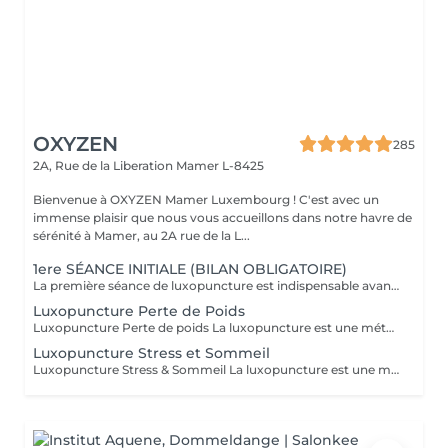
OXYZEN
285
2A, Rue de la Liberation
Mamer L-8425
Bienvenue à OXYZEN Mamer Luxembourg ! C'est avec un
immense plaisir que nous vous accueillons dans notre havre de
sérénité à Mamer, au 2A rue de la L...
1ere SÉANCE INITIALE (BILAN OBLIGATOIRE)
La première séance de luxopuncture est indispensable avant de débuter tout programme. D'une durée d'environ 1 heure, elle se déroule en deux temps : 30 minutes d'échange approfondi (anamnèse) pour comprendre vos besoins, vos habitudes et définir vos objectifs 30 minutes de séance de luxopuncture, adaptée en fonction de cet échange Cette étape permet de personnaliser votre accompagnement et d'optimiser les résultats. Chaque protocole est ainsi ajusté à votre profil (poids, stress, sommeil, compulsions). Séance essentielle pour un suivi efficace et durable Permet un accompagnement sur mesure Un premier pas vers votre équilibre et votre bien-être durable.
Luxopuncture Perte de Poids
Luxopuncture Perte de poids La luxopuncture est une méthode douce et non invasive qui aide à réguler l'appétit, réduire les fringales et rééquilibrer le métabolisme. Idéale pour accompagner une perte de poids progressive, elle agit également sur le stress et les compulsions alimentaires. Chaque séance est adaptée à vos besoins afin de vous accompagner en douceur vers un meilleur équilibre et des résultats durables. Un accompagnement naturel pour retrouver légèreté, équilibre et bien-être au quotidien.
Luxopuncture Stress et Sommeil
Luxopuncture Stress & Sommeil La luxopuncture est une méthode douce et non invasive qui aide à apaiser le système nerveux, réduire le stress et améliorer la qualité du sommeil. Elle se pratique à l'aide d'un stylo à infrarouge qui stimule des points réflexes du corps, sans aiguille et en toute douceur. Chaque séance est adaptée à vos besoins afin de favoriser un relâchement profond et un apaisement durable. Un accompagnement naturel pour retrouver calme, sérénité et un sommeil réparateur.