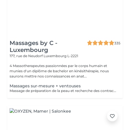
Massages by C -
335
Luxembourg
177, rue de Neudorf
Luxembourg L-2221
4 Massotherapeutes passionnées par le corps humain et
munies d'un diplôme de bachelor en kinésithérapie, nous
saurons mettre nos connaissances en anat...
Massages sur-mesure + ventouses
Massage de préparation de la peau et recherche des contractures suivis pas la pose des ventouses. Le vide est créé à l'aide d'une flamme, aucune sensation de chaud n'est ressentie durant le procédé et la technique est peu douloureuse. Le but de la cupping therapy est de soulager les tensions musculaires tout en promouvant la circulation sanguine et lymphatique.