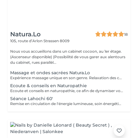
Natura.Lo
18
105, route d’Arlon
Strassen 8009
Nous vous accueillons dans un cabinet cocoon, au 1er étage.
(Ascenseur disponible) (Possibilité de vous garer aux alentours
du cabinet, rues parallèl...
Massage et ondes sacrées Natura.Lo
Expérience massage unique en son genre. Relaxation des corps et soin sonore au tambour, bols tibétains et vocale accompagné de notre partenaire bien-être : Anne
Ecoute & conseils en Naturopathie
Ecoute et conseils en naturopathie, ce afin de dynamiser votre retour à la vitalité mentale et corporelle. (Anamnèse de votre mode de vie et de votre quotidien, et mise en place de votre plan "bien-être") Les conseils ou soins en naturopathie ne remplacent en aucun cas un traitement chez votre médecin. Chèque cadeau disponible (Montant de votre choix, celui-ci est à indiquer lors de votre demande) (Temps de séance facultatif)
Séance Lahochi 60'
Remise en circulation de l'énergie lumineuse, soin énergétique. Chèque cadeau disponible (Montant de votre choix, celui-ci est à indiquer lors de votre demande)