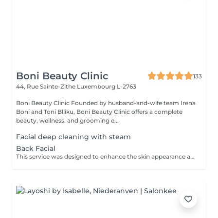
Boni Beauty Clinic
133
44, Rue Sainte-Zithe
Luxembourg L-2763
Boni Beauty Clinic Founded by husband-and-wife team Irena
Boni and Toni Blliku, Boni Beauty Clinic offers a complete
beauty, wellness, and grooming e...
Facial deep cleaning with steam
Back Facial
This service was designed to enhance the skin appearance and focus on any skin concerns that you may have. We start the service with the steam and hot towels cleansing.We follow with a double cleanse to remove all dirt and oil, exfoliation to help remove dead skin build up, extractions as needed, high frequency to kill acne causing bacteria, LED therapy that is customized for your specific skin concerns, a stress releasing back massage with a bacteria balancing mask is also included. We end each service with a toner, serum and moisturizer.