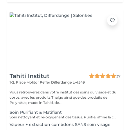
Tahiti Institut
37
1-2, Place Molitor Peffer
Differdange L-4549
Vous retrouverez dans votre institut des soins du visage et du
corps, avec les produits Thalgo ainsi que des produits de
Polynésie, made in Tahiti, de...
Soin Purifiant & Matifiant
Soin nettoyant et ré-oxygénant des tissus. Purifie, affine la couche cornée, resserre les pores et matifie grâce à des appareils professionnels et des produits choisis avec soin. Une détoxification du cuir chevelu est prévu également dans ce soin.
Vapeur + extraction comédons SANS soin visage