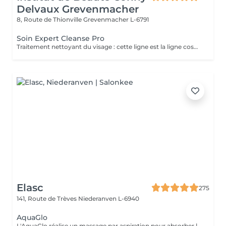
Delvaux Grevenmacher
8, Route de Thionville
Grevenmacher L-6791
Soin Expert Cleanse Pro
Traitement nettoyant du visage : cette ligne est la ligne cosmétique professionnelle dans le domaine de l'hygiène dermatologique du visage. Expert Cleanse Pro a été formulé avec des produits respectueux de l'environnement et, outre le nettoyage et le soin en profondeur, il est idéal pour la préparation de la peau.
Elasc
275
141, Route de Trèves
Niederanven L-6940
AquaGlo
L'AquaGlo réalise un massage par aspiration pour absorber les comédons, nettoyer la peau en profondeur, l'hydrater, l'oxygéner et l'exfolier. Cet appareil permet de stimuler la micro circulation ainsi que la division cellulaire. Résultats: un look frais, un teint éclatant, une peau hautement hydratée. Rajeunissement garanti ! Sur tous les types de peau, particulièrement avec des impuretés, des points noirs et/ou de l'acné.