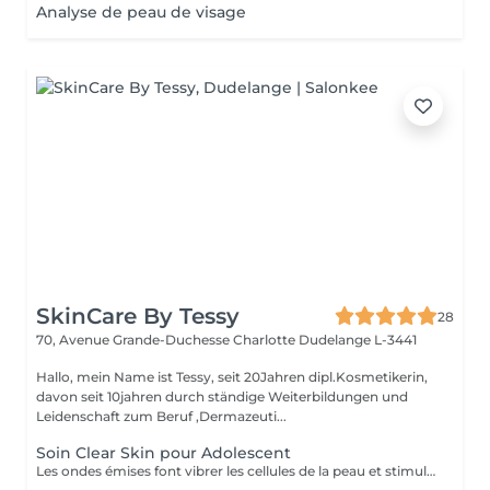
Analyse de peau de visage
SkinCare By Tessy
28
70, Avenue Grande-Duchesse Charlotte
Dudelange L-3441
Hallo, mein Name ist Tessy, seit 20Jahren dipl.Kosmetikerin,
davon seit 10jahren durch ständige Weiterbildungen und
Leidenschaft zum Beruf ,Dermazeuti...
Soin Clear Skin pour Adolescent
Les ondes émises font vibrer les cellules de la peau et stimulent ainsi les processus de rajeunissement, de régénération et de réparation de la peau. - Traitement adapté à chaque besoin de la peau - Ultrasons continus et pulsés - Traitement combiné par lumière LED - Micro-massage de la peau - Décongestionnant - Amélioration de l'absorption des principes actifs - Amélioration ciblée de l'aspect de la peau. - Réduction des rides et ridules - Renforcement des tissus - Réduction des signes du vieillissement chronologique de la peau