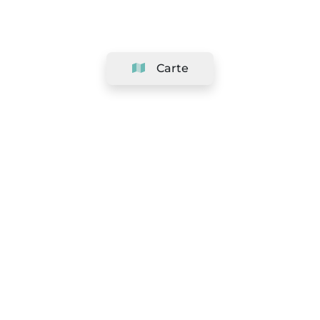
Carte
Société
Support
Équipe
&
Carrières
Référencer votre salon
Légal
Exercer le droit de rétractation