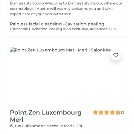
Élan Beauty Studio Welcome to Élan Beauty Studio, where our
cosmetologist Anette will warmly welcome you and take
expert care of your skin with the b...
Painless facial cleansing -Cavitation peeling
Ultrasonic Cavitation Peeling is an exclusive, advanced skin-cleansing ritual that combines cutting-edge ultrasound technology with exceptionally gentle, luxury care. The treatment delivers deep purification, instant freshness, and a visible improvement in skin quality all without irritation or downtime. Using the phenomenon of ultrasonic cavitation, microscopic air bubbles effectively remove dead skin cells, excess sebum, and impurities from the skin's surface. The result is a complexion that feels silky-smooth, perfectly cleansed, and naturally radiant. At the same time, the treatment stimulates microcirculation and supports the skin's natural regenerative processes. The Luxury Effect on Your Skin deeply cleansed, fresh, and luminous skin smoother, more refined skin texture reduced appearance of pores diminished blackheads and congestion improved firmness and elasticity enhanced absorption of active ingredients Indications skin in need of deep yet gentle cleansing sensitive and couperose-prone skin oily, combination, and problematic skin excess sebum and environmental impurities dull complexion and loss of radiance preparation of the skin for advanced skincare treatments Contraindications pregnancy pacemaker or metal implants cancer or active oncological conditions active skin inflammation or infection epilepsy recent skin damage or open wounds thrombosis The treatment is painless, comfortable, and deeply relaxing, making it an ideal luxury event-ready facial or a refined addition to an exclusive skincare program. For optimal and long-lasting results, a personalized treatment series is recommended.
Point Zen Luxembourg
13
Merl
15, rue Guillaume de Machault
Merl L-2111