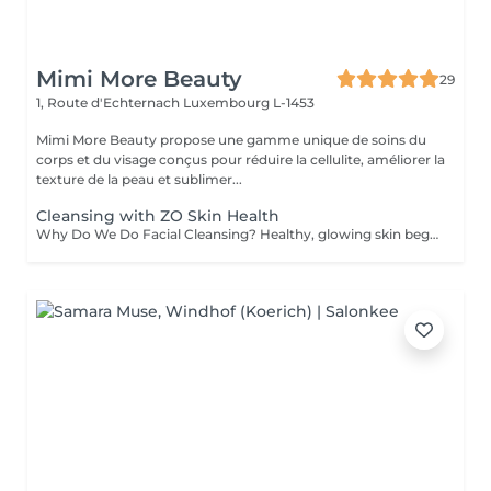
Mimi More Beauty
29
1, Route d'Echternach
Luxembourg L-1453
Mimi More Beauty propose une gamme unique de soins du
corps et du visage conçus pour réduire la cellulite, améliorer la
texture de la peau et sublimer...
Cleansing with ZO Skin Health
Why Do We Do Facial Cleansing? Healthy, glowing skin begins with proper cleansing. A professional facial cleansing goes beyond everyday washing, targeting impurities and buildup that regular skincare can't reach. Benefits of Facial Cleansing: - Removes dirt, excess oil, and dead skin cells - Unclogs pores and prevents breakouts - Stimulates blood circulation and skin renewal - Prepares the skin to absorb nourishing products more effectively - Leaves the complexion fresh, smooth, and radiant We perform every facial cleansing using premium ZO Skin Health formulas by Dr. Zein Obagi, providing medical-quality skincare with visible improvements. Recommended age: Facial cleansing is suitable for both women and men starting from the age of 12-15, when the skin often begins to experience excess oil and clogged pores. It is also highly beneficial for adults seeking to maintain healthy, radiant, and youthful-looking skin. Contraindications: Facial cleansing is not recommended in cases of: - Active skin infections or inflammation - Severe acne in the acute stage - Open wounds, cuts, or burns on the face - Skin allergies or individual intolerance to treatment ingredients - Certain dermatological or systemic conditions (consultation required) Before your session, our specialist will carefully assess your skin and offer the most effective treatment for you.