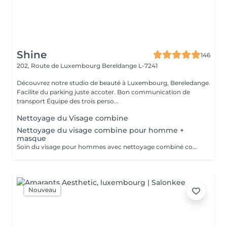
Shine
146
202, Route de Luxembourg
Bereldange L-7241
Découvrez notre studio de beauté à Luxembourg, Bereledange.
Facilite du parking juste accoter. Bon communication de
transport Équipe des trois perso...
Nettoyage du Visage combine
Nettoyage du visage combine pour homme +
masque
Soin du visage pour hommes avec nettoyage combiné comprenant nettoyage en profondeur, exfoliation, extraction des impuretés, purification de la peau et application d'un masque adapté au type de peau. Le soin aide à éliminer les points noirs, l'excès de sébum et les cellules mortes, tout en hydratant et apaisant la peau. Idéal pour nettoyer la peau en profondeur, améliorer son apparence et retrouver une peau fraîche, propre et soignée.
Nouveau