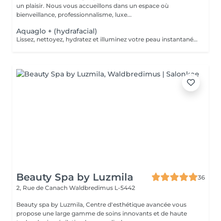
un plaisir. Nous vous accueillons dans un espace où
bienveillance, professionnalisme, luxe...
Aquaglo + (hydrafacial)
Lissez, nettoyez, hydratez et illuminez votre peau instantanément grâce à notre soin Aquaglo+ et sa technologie exclusive. Ce soin est une véritable innovation inégalable dans la revitalisation d'une peau éclatante,Aquaglo + est 100% personnalisable en fonction de chaque état de peau. 1 soin : 145€ Forfait 5 soins : 650€
Beauty Spa by Luzmila
36
2, Rue de Canach
Waldbredimus L-5442
Beauty spa by Luzmila, Centre d'esthétique avancée vous
propose une large gamme de soins innovants et de haute