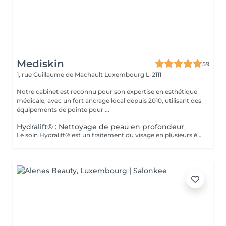
Mediskin
59
1, rue Guillaume de Machault
Luxembourg L-2111
Notre cabinet est reconnu pour son expertise en esthétique
médicale, avec un fort ancrage local depuis 2010, utilisant des
équipements de pointe pour ...
Hydralift® : Nettoyage de peau en profondeur
Le soin Hydralift® est un traitement du visage en plusieurs étapes, conçu pour nettoyer, exfolier et hydrater en profondeur. Il s'agit d'une méthode de réjuvénation cutanée utilisant des agents hydratants et liftants pour améliorer l'apparence et la texture de la peau. Avantages : -Hydratation en profondeur et amélioration de l'élasticité de la peau. -Réduction des rides et des ridules. -Réduction des imperfections cutaées -Cernes Adaptabilité : -Le soin Hydralift® est adapté à tous les types de peaux et est très populaire pour ses bienfaits sur la peau. Complément de Soin: - Pour optimiser les résultats du soin et limiter l'éviction sociale, une séance de luminothérapie est incluse. Celle-ci aide à réduire les inflammations, stimuler la production de collagène et améliorer la cicatrisation de la peau. Contre-indications : -Déconseillé aux femmes enceintes ou allaitantes. Lors de la première séance, nous établirons ensemble vos objectifs et déterminerons le type de peeling le plus adapté à votre peau. Pour toute question, n'hésitez pas à nous contacter ou réserver un rendez-vous conseil gratuit.