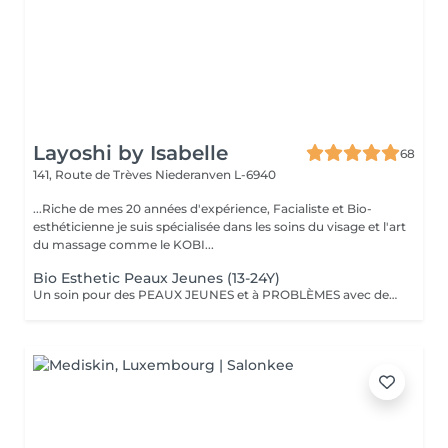
Layoshi by Isabelle
68
141, Route de Trèves
Niederanven L-6940
...Riche de mes 20 années d'expérience, Facialiste et Bio-
esthéticienne je suis spécialisée dans les soins du visage et l'art
du massage comme le KOBI...
Bio Esthetic Peaux Jeunes (13-24Y)
Un soin pour des PEAUX JEUNES et à PROBLÈMES avec des produits 100% BIO (anti inflammatoire, calmant et cicatrisant). L'accent est mis sur le nettoyage avec désincrustation profonde des impuretés.