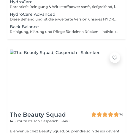
HydroCare
Porentiefe Reinigung & Wirkstoffpower sanft, tiefgreifend, individuell. Diese Behandlung bringt deine Haut auf ein neues Level mit der innovativen HYDROcare Aqua Balance Technologie, entwickelt in Deutschland. Anders als herkömmliche Aquabrasion arbeitet HYDROcare nicht nur mit Wasser sondern mit hochkonzentrierten Flüssigkeiten, die gezielt auf deine Hautbedürfnisse abgestimmt sind. 4 präzise abgestimmte Schritte sorgen für eine Kombination aus sanfter Tiefenreinigung, Hauterneuerung, Detox und Wirkstoffversorgung ohne Irritation, aber mit maximalem Glow. Die 4 Schritte im Überblick: 1. CLEAN Sanfte Tiefenreinigung mit Spirulina Maxima Extrakt und Pentylene Glycol. Entfernt Schmutz, überschüssigen Talg & Unreinheiten, stärkt die Hautbarriere 2. PEEL Mildes Peeling mit Glykolsäure & Milchsäure. Verfeinert die Hautstruktur, löst abgestorbene Hautzellen und bereitet die Haut optimal auf Wirkstoffe vor 3. DETOX Klärende Tiefenreinigung mit Hamamelis & Kamillenextrakt. Beruhigt, wirkt entzündungshemmend & reduziert Unterlagerungen 4. REFRESH Intensive Versorgung mit niedermolekularer Hyaluronsäure & Vitamin C. Polstert auf, versorgt mit Feuchtigkeit und schenkt sofortige Strahlkraft Ergebnisse, die du spürst und siehst!
HydroCare Advanced
Diese Behandlung ist die erweiterte Version unseres HYDROcare-Facials und geht noch einen entscheidenden Schritt weiter: Neben den 4 klassischen Aqua-Steps sorgt eine gezielte Sauerstoff-Wirkstoffversorgung und eine Druckluftmassage dafür, dass die Haut nicht nur gereinigt und durchfeuchtet wird sondern in der Tiefe versorgt, aktiviert und nachhaltig gestärkt. 6 Schritte für echte Veränderung: 1. CLEAN Reinigung mit Spirulina & Pentylene Glycol 2. PEEL Milde Säurelösung mit Glykol- & Milchsäure 3. DETOX Talgregulation mit Kamille & Hamamelis 4. REFRESH Hyaluron & Vitamin C für Frische & Glow 5. OXYGEN GUN Tiefenwirksame Wirkstoffversorgung: Hochdosierte Essenzen werden mit feinem Sauerstoffnebel auf die Haut aufgebracht. Durch ihre besonders niedrige Molekularstruktur dringen die Wirkstoffe tief ein ideal zur intensiven Feuchtigkeitsversorgung, Anti-Aging oder Beruhigung. 6. DERMA PRESSURE Sanfte Druckluftmassage: Impulse per Druckluft massieren die Essenzen gezielt in tiefere Hautschichten. Besonders effizient, punktgenau und völlig schmerzfrei für langanhaltende Effekte und ein strahlendes Finish.
Back Balance
Reinigung, Klärung und Pflege für deinen Rücken - individuell & wirkungsvoll. Unreiner Rücken? Unterlagerungen Pickelmale oder kleine Entzündungen, die einfach nicht weggehen wollen? Die Haut am Rücken ist oft schwieriger zu pflegen und dabei genauso sensibel wie im Gesicht. Mit Back Balance bieten wir dir eine professionelle Tiefenreinigung des Rückens abgestimmt auf dein Hautbild und deine individuellen Bedürfnisse. Was erwartet dich? Diese Behandlung kombiniert modernste Reinigungstechniken mit regenerierender Pflege, um die obersten Hautschichten gezielt zu verfeinern und für die Ausreinigung vorzubereiten. Besonders geeignet bei: - Entzündlicher oder unreiner Rückenpartie Akne - hormonell bedingten Rückenausbrüchen - Verhornungen & Pigmentstörungen - Vor besonderen Anlässen (z.B. Sommer, Hochzeit, Rückenfrei-Outfits)
The Beauty Squad
79
145, route d'Esch
Gasperich L-1471
Bienvenue chez Beauty Squad, où prendre soin de soi devient