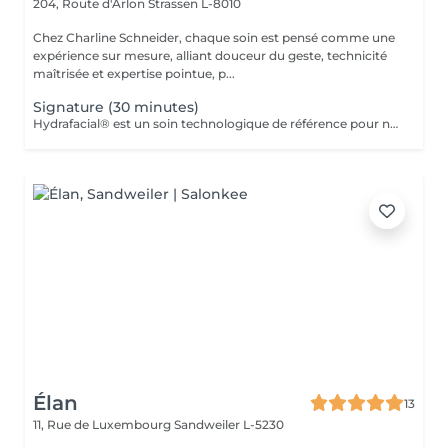
204, Route d'Arlon
Strassen L-8010
Chez Charline Schneider, chaque soin est pensé comme une
expérience sur mesure, alliant douceur du geste, technicité
maîtrisée et expertise pointue, p...
Signature (30 minutes)
Hydrafacial® est un soin technologique de référence pour nettoyer, purifier et hydrater la peau en profondeur. Son protocole exclusif repose sur 3 étapes essentielles : Nettoyer & exfolier Extraire & purifier Infuser & hydrater Résultat immédiat : une peau plus nette, plus lisse, plus lumineuse et durablement revitalisée. Ce soin n'est pas adapté aux femmes enceintes ou allaitantes, ainsi qu'aux personnes allergiques aux algues ou à l'aspirine.
Élan
13
11, Rue de Luxembourg
Sandweiler L-5230