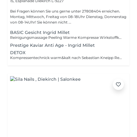
15, Esplanade
Diekirch L-9227
Bei Fragen können Sie uns gerne unter 27808404 erreichen.
Montag, Mittwoch, Freitag von 08-18Uhr Dienstag, Donnerstag
von 08-14Uhr! Sie können nicht ...
BASIC Gesicht Ingrid Millet
Reinigungsmassage Peeling Warme Kompresse Wirkstoffkonzentrat Maske Abschlusspflege
Prestige Kaviar Anti Age - Ingrid Millet
DETOX
Kompressentechnick warm&kalt nach Sebastian Kneipp Reinigungsmassage Sanftes Peeling Enzym- oder Fruchtpeeling Warme Kompresse Gesichtsformende Detox Massage 24K Gold Maske Abschlusspflege