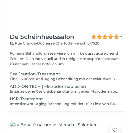
De Schéinheetssalon
25
12, Rue Grande-Duchesse Charlotte
Mersch L-7520
Für jede Behandlung reserviere ich mir bewusst ausreichend
Zeit, um Dich individuell und in ruhiger Atmosphäre betreuen
zu können. Daher bitte ich um ...
SeaCreation-Treatment
Eine luxuriöse Anti-Aging Behandlung mit der exklusiven SEA CREATION Linie von BABOR. Hochwirksame Tiefsee-Inhaltsstoffe, kombiniert mit warm-kalt Anwendungen sowie Hand- und Armpflege, sorgen für intensive Regeneration und pure Entspannung.
ADD-ON TECH | Microdermabrasion
Ergänze deine Gesichtsbehandlung mit einer Microdermabrasion für ein noch verfeinertes und strahlendes Hautbild.
HSR-Treatment
Intensive Anti-Aging Behandlung mit der HSR Linie von BABOR für sichtbar gefestigte und geglättete Haut. Ergänzt durch ein verwöhnendes Hand- und Armpeeling mit Massage.