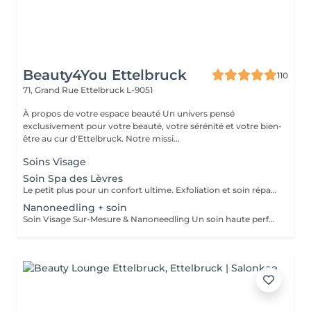
Beauty4You Ettelbruck
110
71, Grand Rue
Ettelbruck L-9051
À propos de votre espace beauté Un univers pensé
exclusivement pour votre beauté, votre sérénité et votre bien-
être au cur d'Ettelbruck. Notre missi...
Soins Visage
Soin Spa des Lèvres
Le petit plus pour un confort ultime. Exfoliation et soin réparateur intense pour des lèvres douces et parfaitement hydratées. Idéal à combiner avec vos autres soins !
Nanoneedling + soin
Soin Visage Sur-Mesure & Nanoneedling Un soin haute performance entièrement personnalisé selon les besoins de votre peau (hydratation, anti-âge, éclat ou imperfections). Comprend un diagnostic, un nettoyage de peau, l'infusion d'actifs ciblés par nanoneedling et un masque apaisant final pour des résultats visibles et immédiats.