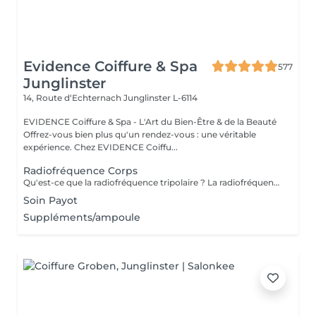
Evidence Coiffure & Spa
577
Junglinster
14, Route d‘Echternach
Junglinster L-6114
EVIDENCE Coiffure & Spa - L'Art du Bien-Être & de la Beauté
Offrez-vous bien plus qu'un rendez-vous : une véritable
expérience. Chez EVIDENCE Coiffu...
Radiofréquence Corps
Qu'est-ce que la radiofréquence tripolaire ? La radiofréquence tripolaire est l'une des méthodes non invasives les plus efficaces pour raffermir et tonifier visiblement la peau. La peau perd naturellement son élasticité et sa souplesse à cause du processus de vieillissement ou des fluctuations de poids, et à mesure que la peau s'amincit, les signes du temps deviennent plus fréquents. L'énergie radiofréquence stimule la contraction des fibres de collagène existantes et la production de nouvelles cellules pour lisser, tonifier et raffermir la peau. Les zones de traitement comprennent : Cou (uniquement sur les côtés et jamais devant); Double menton - Double menton ; Front; Autour des yeux; Joues; moustache chinoise; région de la mâchoire.
Soin Payot
Suppléments/ampoule