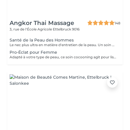
Angkor Thai Massage
148
3, rue de l'École Agricole
Ettelbruck 9016
Santé de la Peau des Hommes
Le nec plus ultra en matière d'entretien de la peau. Un soin du visage sur mesure conçut pour atténuer les ridules et récupérer la peau fatiguée. En plus d'un massage signature du visage, du cou et des épaules, exfolier, nettoyer, restaurer et protéger sont au cur de ce soin du visage pour ces messieurs.
Pro-Éclat pour Femme
Adapté à votre type de peau, ce soin cocooning agit pour lisser et tonifier. il offre un coup de fouet aux peaux fatiguées et laisse votre teint renouvelé et revitalisé.