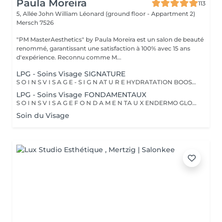
Paula Moreira
113
5, Allée John William Léonard (ground floor - Appartment 2)
Mersch 7526
"PM MasterAesthetics" by Paula Moreira est un salon de beauté
renommé, garantissant une satisfaction à 100% avec 15 ans
d'expérience. Reconnu comme M...
LPG - Soins Visage SIGNATURE
S O I N S V I S A G E - S I G N AT U R E HYDRATATION BOOSTER > Ce soin stimule la production d'acide hyaluronique pour une hydratation intense, redonnant à la peau un aspect repulpé et lissé tout en la protégeant des agressions extérieures et du vieillissement cutané. PRO LIFT > Ce soin anti-âge complet (visage, cou, décolleté, mains) se distingue par sa combinaison unique d'exfoliations, de stimulation cellulaire mécanique et de manuvres facialistes exclusives. Il uniformise et illumine le teint, tout en liftant et redessinant les contours du visage. En comblant visiblement les rides et en renforçant la fermeté de la peau, ce soin révèle un épiderme plus lisse, lifté et rajeuni. RÉNOVATEUR PEAU NEUVE > Ce soin avancé associe une double exfoliation mécanique et chimique du visage et du cou, permettant un nettoyage en profondeur de l'épiderme. Il favorise l'élimination des toxines et stimule le renouvellement cellulaire pour retrouver une peau saine, uniforme et lumineuse. BILAN PERSONNALISÉ Tout programme de soin endermologie® visage commence par un bilan ultra-précis, avec l'application professionnelle ENDERMOLINK. Il se déroule en trois étapes clés : 1. Décryptage de votre mode de vie 2. Analyse pointue de l'état de votre peau 3. Création de votre programme sur-mesure
LPG - Soins Visage FONDAMENTAUX
S O I N S V I S A G E F O N D A M E N TA U X ENDERMO GLOW BOOSTER > En relançant la micro-circulation et le système lymphatique (élimination des toxines), ce soin permet de lisser les traits de fatigue, d'atténuer les poches et cernes et de retrouver un teint éclatant. ENDERMO PRÉVENTION CELLULAIRE > En stimulant la production naturelle de collagène, d'élastine et d'acide hyaluronique, ce soin prévient l'apparition des premières rides et renforce la protection de la peau contre le vieillissement cutané. ENDERMO REPULP > Ce soin lisse les rides et ridules du visage, du cou et du décolleté tout en redensifiant la peau pour restaurer des volumes harmonieux au visage. ENDERMO REGARD & LÈVRES > Ce soin anti-âge ciblé estompe les poches et les cernes, lisse les rides du contour des yeux et de la bouche, repulpe les lèvres et rehausse les paupières pour ouvrir et défatiguer le regard. DÉCOUVERTE > Ce soin propose une introduction à la technique endermologie® tout en relançant la microcirculation pour booster l'éclat du visage.
Soin du Visage