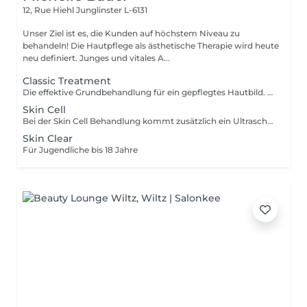
12, Rue Hiehl
Junglinster L-6131
Unser Ziel ist es, die Kunden auf höchstem Niveau zu
behandeln! Die Hautpflege als ästhetische Therapie wird heute
neu definiert. Junges und vitales A...
Classic Treatment
Die effektive Grundbehandlung für ein gepflegtes Hautbild. Diese Behandlung wird hauptsächlich mit Produkten durchgeführt.Classic Treatment ist eine Behandlung die die Funktionen der Haut wieder aufbaut, die Haut stabilisiert und der trockenen Haut neue Geschmeidigkeit und Vitalität verleiht.
Skin Cell
Bei der Skin Cell Behandlung kommt zusätzlich ein Ultraschallgerät zum Einsatz. Das Ultraschallgerät dient als Wirkungsverstärker für eine Reihe von Produkten. Durch den Einsatz von Ultraschalltechnik werden die Wirkstoffe in ihrer molekularen Struktur verkleinert, wodurch sie tiefer in die Haut vordringen und dort ihre volle Wirkung entfalten können. Hierbei wird die Regeneration der Haut stimuliert. Für eine schöne, strahlende und straffe Haut.
Skin Clear
Für Jugendliche bis 18 Jahre