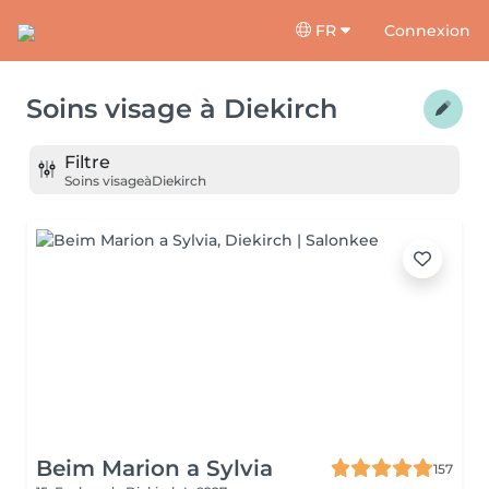
FR
Connexion
Soins visage
à
Diekirch
Filtre
Soins visage
à
Diekirch
Beim Marion a Sylvia
157