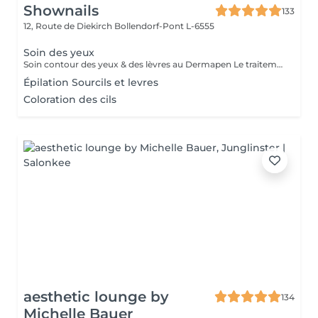
Shownails
133
12, Route de Diekirch
Bollendorf-Pont L-6555
Soin des yeux
Soin contour des yeux & des lèvres au Dermapen Le traitement du contour des yeux et des lèvres est réalisé à l'aide du Dermapen, une technique de micro-aiguillage qui stimule naturellement la production de collagène et d'élastine. Ce soin permet de : Atténuer les rides et ridules. Réduire les cernes. Diminuer les poches sous les yeux. Raffermir et lisser la peau. Améliorer l'éclat et la texture du contour des yeux et des lèvres. Un regard plus frais, une peau plus lisse et des lèvres sublimées dès les premières séances.
Épilation Sourcils et levres
Coloration des cils
aesthetic lounge by
134
Michelle Bauer