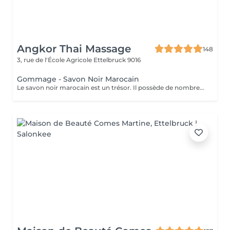
Angkor Thai Massage
148
3, rue de l'École Agricole
Ettelbruck 9016
Gommage - Savon Noir Marocain
Le savon noir marocain est un trésor. Il possède de nombreuses propriétés hydratantes, exfoliantes et apaisantes qui sont très bénéfiques pour la peau humaine. Grâce à son action calmante, c'est la solution parfaite pour régénérer les cellules et obtenir une peau plus belle, ferme et lisse.