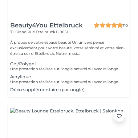
Beauty4You Ettelbruck
110
71, Grand Rue
Ettelbruck L-9051
À propos de votre espace beauté Un univers pensé
exclusivement pour votre beauté, votre sérénité et votre bien-
être au cur d'Ettelbruck. Notre missi...
Gel/Polygel
Une prestation réalisée sur l'ongle naturel ou avec rallongement, pour des ongles élégants et résistants pendant plusieurs semaines. * Préparation de l'ongle naturel * Mise en forme des ongles * Travail des cuticules * Application du gel * Finition au choix * 2 décorations incluses
Acrylique
Une prestation réalisée sur l'ongle naturel ou avec rallongement, idéale pour des ongles solides, élégants et durables. * Préparation de l'ongle naturel * Mise en forme des ongles * Travail des cuticules * Application de l'acrylique * Finition au choix * 2 décorations incluses
Déco supplémentaire (par ongle)