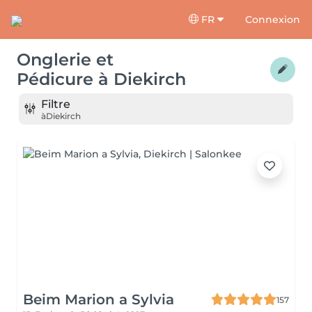
FR
Connexion
Onglerie et
Pédicure
à
Diekirch
Filtre
à
Diekirch
Beim Marion a Sylvia
157