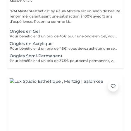
Mersch 7526
"PM MasterAesthetics" by Paula Moreira est un salon de beauté
renommé, garantissant une satisfaction à 100% avec 15 ans
d'expérience. Reconnu comme M...
Ongles en Gel
Pour bénéficier d un prix de 45€ pour une ongle en Gel, vous devez acheter une seul fois le kit individuel comprenant tout le matériel nom jetable nécessaire,qui sera conserve pour nous , pour de futurs rendez-vous, garantissant ainsi une meilleure hygiène.* *Renouvelable chaque année.
Ongles en Acrylique
Pour bénéficier d un prix de 45€, vous devez acheter une seule fois le kit individuel comprenant tout le matériel non jetable nécessaire , qui sera conserve pour nous pour de futurs rendez-vous, garantissant ainsi une meilleure hygiène.* *renouvelabre chaque année.
Ongles Semi-Permanent
Pour bénéficier d un prix de 37.5€ pour semi-permanent, vous devez acheter une seule fois le kit individuel avec tout le matériel non jetable nécessaire, qui sera conserve pour nous, pour le futurs rendez-vous, garantissant ainsi une meilleure hygiène.* *renouvelable chaque année.