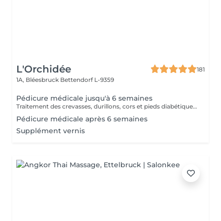
L'Orchidée
181
1A, Bléesbruck
Bettendorf L-9359
Pédicure médicale jusqu'à 6 semaines
Traitement des crevasses, durillons, cors et pieds diabétiques, correction des ongles incarnés. Les pieds sont les piliers du corps humain, prenons-en soin !
Pédicure médicale après 6 semaines
Supplément vernis