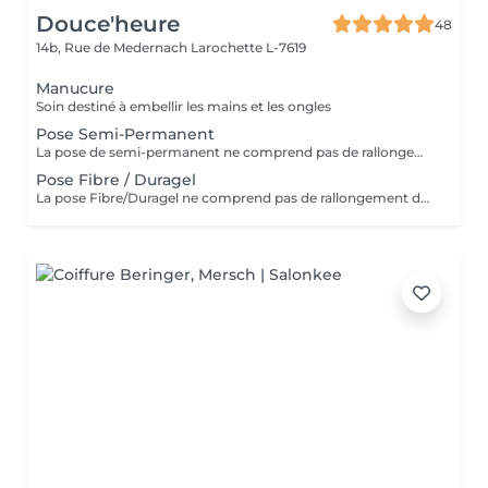
Douce'heure
48
14b, Rue de Medernach
Larochette L-7619
Manucure
Soin destiné à embellir les mains et les ongles
Pose Semi-Permanent
La pose de semi-permanent ne comprend pas de rallongement des ongles. Si vous souhaitez plus de longueur, merci de sélectionner l'option pose complète avec rallongement
Pose Fibre / Duragel
La pose Fibre/Duragel ne comprend pas de rallongement des ongles. Si vous souhaitez plus de longueur, merci de sélectionner l'option pose complète avec rallongement