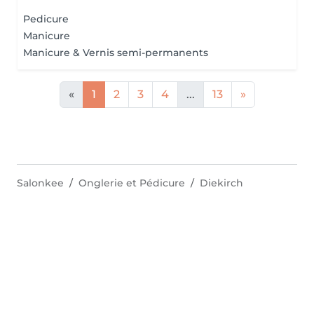
Pedicure
Manicure
Manicure & Vernis semi-permanents
«
1
2
3
4
...
13
»
Salonkee
Onglerie et Pédicure
Diekirch