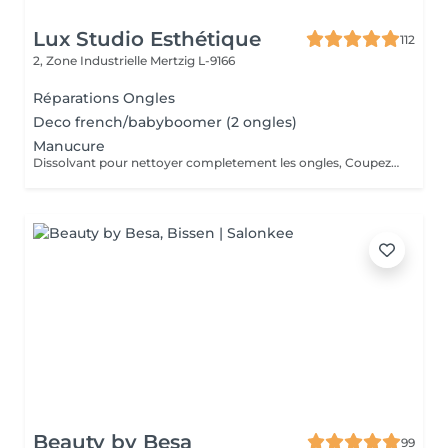
Lux Studio Esthétique
112
2, Zone Industrielle
Mertzig L-9166
Réparations Ongles
Deco french/babyboomer (2 ongles)
Manucure
Dissolvant pour nettoyer completement les ongles, Coupez et Modelez les ongles avec une lime, Mouillez les mains quelques minutes pour ramollir les cuticules, Pousses les Cuticules avec batone pour repousser doucement vers l'arrière et coupez les excès, Hydratez les Mains avec crème et les cuticules pour maintenir la peau douce, Appliquez une base transparent pour protéger les ongles. Attendez suffisamment de tempos pour sèche.
Beauty by Besa
99