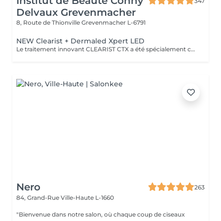
Institut de Beauté Conny
347
Delvaux Grevenmacher
8, Route de Thionville
Grevenmacher L-6791
NEW Clearist + Dermaled Xpert LED
Le traitement innovant CLEARIST CTX a été spécialement conçu pour les peaux impures, grasses et à tendance acnéique. Ce concept de soin exclusif associe des principes actifs hautement efficaces à la photothérapie LED moderne DERMALED XPERT. La lumière LED bleue a une action antibactérienne et favorise l'épuration de la peau, tandis que la lumière LED rouge a un effet apaisant et stimule la régénération naturelle. Le résultat : un teint visiblement affiné et plus équilibré, avec moins d'imperfections et de rougeurs en douceur, efficacement et sans temps d'arrêt.
Nero
263
84, Grand-Rue
Ville-Haute L-1660
"Bienvenue dans notre salon, où chaque coup de ciseaux