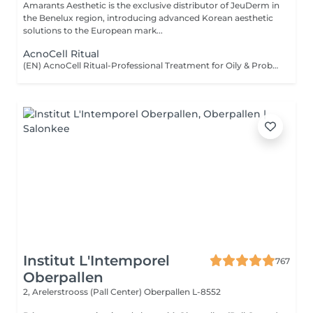
Amarants Aesthetic is the exclusive distributor of JeuDerm in
the Benelux region, introducing advanced Korean aesthetic
solutions to the European mark...
AcnoCell Ritual
(EN) AcnoCell Ritual-Professional Treatment for Oily & Problematic Skin A comprehensive professional treatment specially designed for oily and problematic skin. The procedure focuses on restoring the skin microbiome balance, reducing the appearance of inflammation, regulating sebum production, and strengthening the skin's natural protective barrier. The treatment combines the innovative ALA Factor preparation with advanced next-generation LED light therapy. This combination helps soothe the skin, support its natural recovery processes, and improve the overall condition of the skin. The procedure is performed using professional JeuDerm skincare products, providing the skin with essential care, hydration, and comfort during and after the treatment. Who is this treatment for? * Oily and problematic skin; * Skin prone to inflammation and breakouts; * Excess sebum production; * Dull and uneven complexion; * Weakened skin barrier; * Skin requiring balance restoration and improvement of overall condition. Benefits after the treatment: * Calmer and more balanced-looking skin; * Reduced feeling of excess oiliness; * Fresher and more even complexion; * Improved skin texture; * Support of a healthy skin microbiome balance; * Intensive professional care and hydration. (FR) AcnoCell Ritual-Soin professionnel pour peaux grasses et à problèmes Un soin professionnel complet spécialement conçu pour les peaux grasses et à problèmes. Ce traitement vise à rétablir l'équilibre du microbiome cutané, à réduire l'apparence des inflammations, à réguler la production de sébum et à renforcer la barrière protectrice naturelle de la peau. Le soin associe le produit innovant ALA Factor à une LED-thérapie de dernière génération. Cette combinaison aide à apaiser la peau, à soutenir ses processus naturels de récupération et à améliorer son état général. Le traitement est réalisé avec les produits professionnels JeuDerm, qui apportent à la peau les soins nécessaires, une hydratation optimale et un confort durable pendant et après la procédure. À qui s'adresse ce soin ? * Peaux grasses et à problèmes ; * Peaux sujettes aux inflammations et aux imperfections ; * Excès de sébum ; * Teint terne et irrégulier ; * Barrière cutanée fragilisée ; * Peaux nécessitant un rééquilibrage et une amélioration de leur état général. Résultats après le soin : * Peau plus apaisée et équilibrée ; * Diminution de la sensation de peau grasse ; * Teint plus frais et plus uniforme ; * Texture de peau améliorée ; * Maintien d'un microbiome cutané sain ; * Soin professionnel intensif et hydratation.
Institut L'Intemporel
767
Oberpallen
2, Arelerstrooss (Pall Center)
Oberpallen L-8552