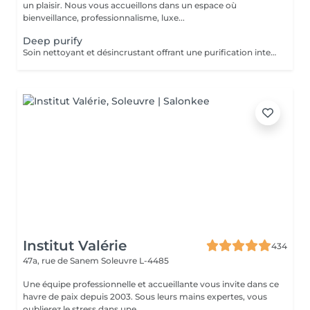
un plaisir. Nous vous accueillons dans un espace où
bienveillance, professionnalisme, luxe...
Deep purify
Soin nettoyant et désincrustant offrant une purification intense, aidant les peaux à tendance acnéique et séborrhéique à retrouver un équilibre Deep Purify nettoie les pores en profondeur pour prévenir et atténuer les imperfections. Ce soin est indispensable à une bonne pénétration des agents actifs lors de l'application de produits cosméceutiques. 1 Séance: 135€ forfait 5 séances : 610€
Institut Valérie
434
47a, rue de Sanem
Soleuvre L-4485
Une équipe professionnelle et accueillante vous invite dans ce
havre de paix depuis 2003. Sous leurs mains expertes, vous
oublierez le stress dans une...