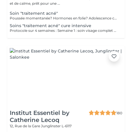
et de calme, prêt pour une ...
Soin "traitement acné"
Poussée momentanée? Hormones en folie? Adolescence compliquée? Ce soin est pour vous. Le soin visage complet comprend un nettoyage en profondeur de la peau avec vapeur et extraction des comédons, un léger massage suivi de 20' de traitement. LED et un masque apaisant ou purifiant. Le soin flash est conseillé en entretien suite à un soin complet, entre 2 soins par exemple ou si acné plus tenace. Il comprend un nettoyage du visage, un léger massage et le traitement LED 20'. Pourquoi la LED? La puissance de la lumière LED bleue agit rapidement et efficacement pour éliminer l'acné, les imperfections et l'inflammation existantes, sans dessécher la peau. Elle régule également la production de sébum pour prévenir de futures éruptions cutanées, laissant votre peau claire, saine et lisse.
Soins "traitement acné" cure intensive
Protocole sur 4 semaines : Semaine 1 : soin visage complet + un soin flash (espacé de 2 jours minimum) Semaine 2 / 3 et 4 : 2 soins flash (espacé de 2 jours minimum) Descriptif complet : voir "Soin traitement acné"
Institut Essentiel by
180
Catherine Lecoq
12, Rue de la Gare
Junglinster L-6117