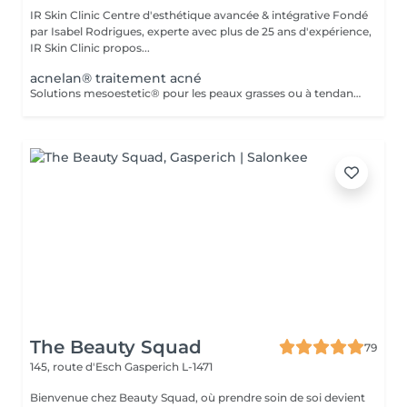
IR Skin Clinic Centre d'esthétique avancée & intégrative Fondé
par Isabel Rodrigues, experte avec plus de 25 ans d'expérience,
IR Skin Clinic propos...
acnelan® traitement acné
Solutions mesoestetic® pour les peaux grasses ou à tendance acnéique. Résultats dermatologiquement prouvés.Méthode professionnelle esthétique pour le traitement des peaux à tendance acnéique et séborrhéique. Nettoie en profondeur la peau des impuretés acnéiques, facilitant ainsi l'activité optimale de l'unité pilosébacée.
The Beauty Squad
79
145, route d'Esch
Gasperich L-1471
Bienvenue chez Beauty Squad, où prendre soin de soi devient