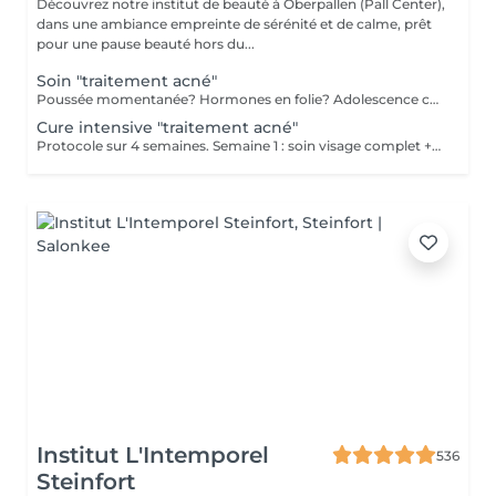
Découvrez notre institut de beauté à Oberpallen (Pall Center),
dans une ambiance empreinte de sérénité et de calme, prêt
pour une pause beauté hors du...
Soin "traitement acné"
Poussée momentanée? Hormones en folie? Adolescence compliquée? Ce soin est pour vous. Le soin visage complet comprend un nettoyage en profondeur de la peau avec vapeur et extraction des comédons, un léger massage suivi de 20' de traitement LED et un masque apaisant ou purifiant. Le soin flash est conseillé en entretien suite à un soin complet, entre 2 soins par exemple ou si acné plus tenace, il comprend un nettoyage du visage, un léger massage et le traitement LED 20'. Pourquoi la LED? La puissance de la lumière LED bleue agit rapidement et efficacement pour éliminer l'acné, les imperfections et l'inflammation existantes, sans dessécher la peau. Elle régule également la production de sébum pour prévenir de futures éruptions cutanées, laissant votre peau claire, saine et lisse.
Cure intensive "traitement acné"
Protocole sur 4 semaines. Semaine 1 : soin visage complet + un soin flash (espacé de 2 jours minimum) Semaine 2 / 3 et 4 : 2 soins flash (espacé de 2 jours minimum) Descriptif complet : voir "Soin traitement acné"
Institut L'Intemporel
536
Steinfort