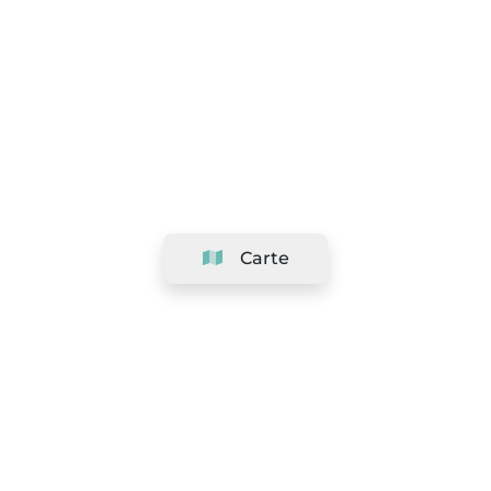
Carte
Société
Support
Équipe
&
Carrières