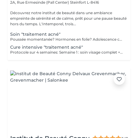
2A, Rue Ermesinde (Pall Center)
Steinfort L-8416
Découvrez notre institut de beauté dans une ambiance
empreinte de sérénité et de calme, prêt pour une pause beauté
hors du temps. L'Intemporel, trois...
Soin "traitement acné"
Poussée momentanée? Hormones en folie? Adolescence compliquée? Ce soin est pour vous. Le soin visage complet comprend un nettoyage en profondeur de la peau avec vapeur et extraction des comédons, un léger massage suivi de 20' de traitement LED et un masque apaisant ou purifiant. Le soin flash est conseillé en entretien suite à un soin complet, entre 2 soins par exemple ou si acné plus tenace. Il comprend un nettoyage du visage, un léger massage et le traitement LED 20'. Pourquoi la LED? La puissance de la lumière LED bleue agit rapidement et efficacement pour éliminer l'acné, les imperfections et l'inflammation existantes, sans dessécher la peau. Elle régule également la production de sébum pour prévenir de futures éruptions cutanées, laissant votre peau claire, saine et lisse.
Cure intensive "traitement acné"
Protocole sur 4 semaines: Semaine 1 : soin visage complet + un soin flash (espacé de 2 jours minimum) Semaine 2 / 3 et 4 : 2 soins flash (espacé de 2 jours minimum) Descriptif complet voir "Soin traitement acné"