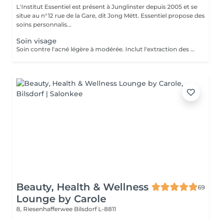
L'Institut Essentiel est présent à Junglinster depuis 2005 et se
situe au n°12 rue de la Gare, dit Jong Mëtt. Essentiel propose des
soins personnalis...
Soin visage
Soin contre l'acné légère à modérée. Inclut l'extraction des comédons, micro kystes, désinfection de pustules et soins adaptés. J'accorde beaucoup d'importance à expliquer les bons gestes à mes jeunes client(e)s afin qu'il prennent conscience de leur peau et prennent les bonnes habitudes. Pour de meilleurs résultats je conseille 1 soin par semaine sur 1 mois. Important: J'accorde autant d'importance à la relaxation et l'intimité de mes jeunes clients. De ce fait aucun accompagnant ne sera autorisé à rester dans la cabine durant le soin Inclut: Nettoyage et extraction de kystes, comédons et pustules. Désinfection et soins purifiants adaptés. Matériel stérilisé et/ou à usage unique.
Beauty, Health & Wellness
69
Lounge by Carole
8, Riesenhafferwee
Bilsdorf L-8811