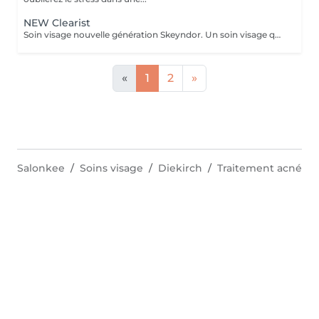
NEW Clearist
Soin visage nouvelle génération Skeyndor. Un soin visage qui va mattifier, resserer les pores et nettoyer en profondeur. Il va équilibrer la production de sébum. Idéal pour peaux épaisses, pores dilatées, mixte et/ou grasse à tendance acnéique.
«
1
2
»
Salonkee
Soins visage
Diekirch
Traitement acné