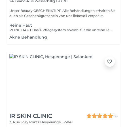
24, Grand-Rue
Wasserbillig L-6630
Unser Beauty GESCHENKTIPP Alle Behandlungen erhalten Sie
auch als Geschenkgutschein von uns liebevoll verpackt.
Reine Haut
REINE HAUT Basis-Pflegesystem sowohl für die unreine Teenager-Haut als auch für die unreine, anspruchsvolle Haut ab 30. Spezialwirkstoffe reduzieren Hautunreinheiten und verbessern das Hautbild sichtbar. Je nach Hautbild lässt sich zusätzlich eine straffende Anti-Falten-Wirkung erzielen.
Akne Behandlung
IR SKIN CLINIC
118
3, Rue Josy Printz
Hesperange L-5841