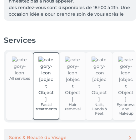
n'hésitez pas à nous appeler.

des rendez-vous sont disponibles de 18h00 à 21h. Une 
occasion idéale pour prendre soin de vous après le 
travail.

Réservez dès maintenant par téléphone.
Services
All services
Facial
Hair
Nails,
Eyebrows
treatments
removal
Hands &
and
Feet
Makeup
Soins & Beauté du Visage