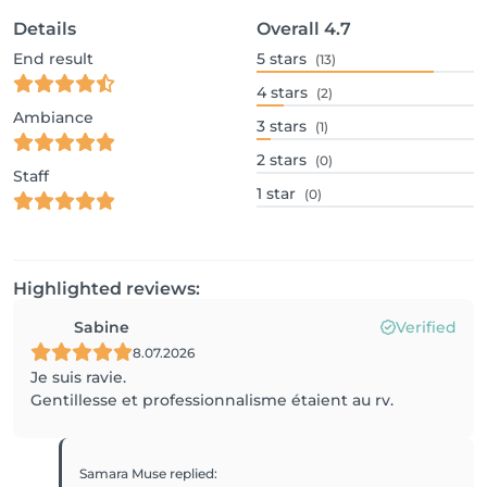
Details
Overall
4.7
End result
5
stars
(13)
4
stars
(2)
Ambiance
3
stars
(1)
2
stars
(0)
Staff
1
star
(0)
Highlighted reviews:
Sabine
Verified
8.07.2026
Je suis ravie.
Gentillesse et professionnalisme étaient au rv.
Samara Muse
replied
: