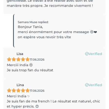
gentillesse. Le travail a été réalisé avec soin et de
manière très propre. Je recommande vivement !
Samara Muse
replied
:
Bonjour Tania,
merci énormément pour votre message 😍❤️
on espère vous revoir très vite
Lisa
Verified
17.06.2026
Merciii India 😍
Je suis trop fan du résultat
Lina
Verified
17.06.2026
Merci India ✨
Je suis fan de ma french ! Le résultat est naturel, chic
et hyper précis. 😍