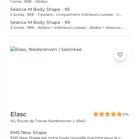
1 zone : 89€ - Abdos
Séance M Body Shape - 95
2 zones : 95€ - Fessiers - Uniquement intérieurs cuisses - Uniquement extérieurs cuisses - Uniquement dessus cuisses - Uniquement dessous cuisses
Séance M Body Shape - 99
3 zones : 99€ - Abdos + intérieurs cuisses - Abdos + dessous cuisses
Elasc
274
141, Route de Trèves
Niederanven L-6940
EMS New Shape
EMS New Shape est notre toute nouvelle machine pour le corps. Elle permet d'éliminer les graisses (même viscérales) et de stimuler les muscles les plus profonds, inatteignables même en faisant du sport, et ce, sans aucune courbature ! Le principe est le suivant : des ondes électromagnétiques provoquant des micro-stimulations musculaires très intenses. Ce soin est non-invasif et indolore ! Cette technologie s'adresse à n'importe qui souhaitant améliorer sa silhouette : le ou la sportif(ve) qui stagne et souhaite augmenter ses performances physiques ou encore celui ou celle qui veut développer sa masse musculaire et perdre des graisses locales. L'essayer, c'est l'adopter ! N'hésitez pas à nous contacter pour tout autre renseignement.