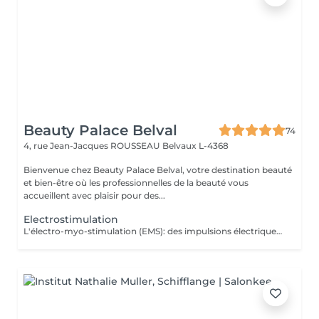
Beauty Palace Belval
74
4, rue Jean-Jacques ROUSSEAU
Belvaux L-4368
Bienvenue chez Beauty Palace Belval, votre destination beauté
et bien-être où les professionnelles de la beauté vous
accueillent avec plaisir pour des...
Electrostimulation
L'électro-myo-stimulation (EMS): des impulsions électriques appliquées via des électrodes pour contracter les muscles. Objectifs: *Tonification musculaire *Raffermissement *Perte de cellulite *Affine la silhouette *Complète un entraînement sportif