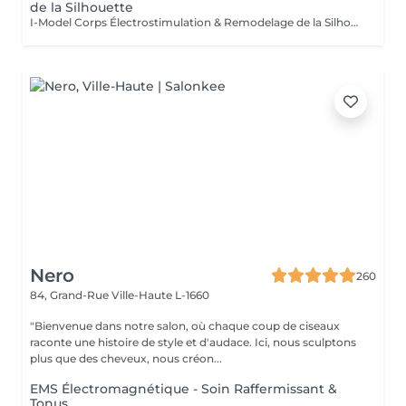
de la Silhouette
I-Model Corps Électrostimulation & Remodelage de la Silhouette Le soin i-Model Corps est une technologie d'électrostimulation de dernière génération qui associe différents courants spécifiques pour solliciter les muscles en profondeur. Cette méthode non invasive permet de tonifier les muscles, raffermir les tissus et accompagner le remodelage de la silhouette, sans chirurgie ni temps de récupération. En provoquant des contractions musculaires ciblées, comparables à un entraînement intensif, l'i-Model stimule les muscles tout en favorisant la circulation sanguine et le drainage lymphatique. Ce soin est idéal pour compléter une activité physique ou pour retrouver une silhouette plus tonique. Les bienfaits du soin Tonifie et renforce les muscles. Raffermit les tissus et améliore la fermeté de la peau. Aide à redessiner la silhouette. Favorise le drainage lymphatique. Stimule la circulation sanguine. Contribue à réduire l'aspect de la cellulite. Améliore la qualité et la tonicité de la peau. Procure une sensation de légèreté et de bien-être. Zones pouvant être traitées Abdomen Taille Hanches Fesses Cuisses Bras Mollets Déroulement d'une séance Après un bilan personnalisé, les électrodes sont placées sur les zones à traiter. Les programmes sont adaptés à vos objectifs et à votre niveau de confort afin d'offrir un traitement efficace et progressif. La séance est confortable, sans douleur et ne nécessite aucune éviction sociale. Vous pouvez reprendre vos activités immédiatement après le soin. Résultats Les résultats évoluent progressivement et varient selon chaque personne, en fonction de son mode de vie, de sa condition physique et de ses objectifs. Un protocole d'au moins 6 séances est recommandé pour commencer à observer les premiers résultats visibles. Pour optimiser et prolonger les effets, il est conseillé de suivre le programme personnalisé proposé par votre praticien, en complément d'une alimentation équilibrée, d'une bonne hydratation et d'une activité physique régulière. Pour qui ? Le soin i-Model Corps est recommandé aux personnes qui souhaitent : Tonifier leur musculature. Raffermir leur peau. Améliorer l'aspect de leur silhouette. Accompagner une perte de volume ou un programme sportif. Réduire visiblement l'aspect de la cellulite. Retrouver une sensation de tonicité et de fermeté. i-Model Corps est une solution innovante qui allie technologie, confort et efficacité pour accompagner durablement votre objectif de remodelage corporel.
Nero
260
84, Grand-Rue
Ville-Haute L-1660
"Bienvenue dans notre salon, où chaque coup de ciseaux
raconte une histoire de style et d'audace. Ici, nous sculptons
plus que des cheveux, nous créon...
EMS Électromagnétique - Soin Raffermissant &
Tonus