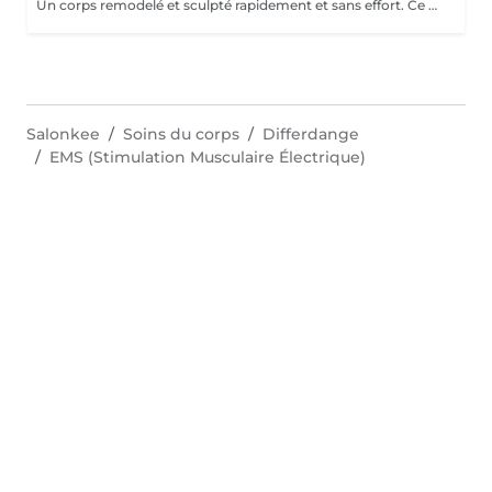
Un corps remodelé et sculpté rapidement et sans effort. Ce soin de haute technologie utilise les champs électro magnétiques Isis Sculpt pour se muscler et affiner sa silhouette. Le principe est l'utilisation d'un champ électromagnétique focalisé permettant 20 000 contractions musculaires profondes et sans effort. Ces contractions agissent 7 cm en profondeur. Résultats : plus de muscles, de force, d'énergie, moins de gras, moins de toxines et de stress. La silhouette est remodelée, affinée et tonifiée. Les résultats sont visibles dès la première séance. Une cure de 6 séances est conseillée pour mincir et remodeler la silhouette.
Salonkee
Soins du corps
Differdange
EMS (Stimulation Musculaire Électrique)