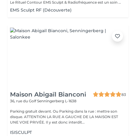
Le Rituel Contour EMS Sculpt & Radiofréquence est un soin non invasif haut de gamme qui redéfinit la silhouette en associant tonification musculaire profonde et raffermissement cutané. Grâce à la synergie de l'EMS et de la radiofréquence, il agit simultanément sur les muscles, les graisses localisées et la qualité de la peau pour un résultat visible et harmonieux. Résultats visibles Silhouette sculptée et tonifiée grâce aux contractions musculaires intenses de l'EMS Peau plus ferme et lissée par la stimulation du collagène via la radiofréquence Équivalent à 20 000 abdominaux en 30 minutes Réduction des graisses localisées et amélioration de l'aspect de la cellulite Contours du corps redessinés avec une meilleure définition musculaire Une expérience premium Le soin débute par un massage préparatoire, suivi d'un protocole technologique combinant chaleur ciblée et stimulation musculaire profonde. Une expérience confortable, efficace et résolument moderne. Zones ciblées: Abdomen · Fesses · Cuisses · Bras · Mollets
EMS Sculpt RF (Découverte)
Maison Abigaïl Bianconi
83
36, rue du Golf
Senningerberg L-1638
Parking gratuit devant. Ou Parking dans la rue : mettre son
disque. ATTENTION LA RUE A GAUCHE DE LA MAISON EST
UNE VOIE PRIVÉE. Il y est donc interdit...
ISISCULPT