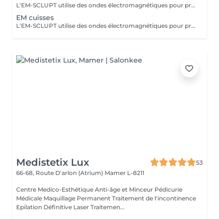
L'EM-SCLUPT utilise des ondes électromagnétiques pour provoquer des contractions musculaires intenses afin de tonifier les muscles et réduire la graisse.
EM cuisses
L'EM-SCLUPT utilise des ondes électromagnétiques pour provoquer des contractions musculaires intenses afin de tonifier les muscles et réduire la graisse. La LUMINOTHÉRAPIE du visage consiste à exposer la peau à des lumières LED afin de stimuler le renouvellement cellulaire et améliorer l'éclat du teint.
Medistetix Lux
53
66-68, Route D'arlon (Atrium)
Mamer L-8211
Centre Medico-Esthétique Anti-âge et Minceur Pédicurie
Médicale Maquillage Permanent Traitement de l'incontinence
Epilation Définitive Laser Traitemen...