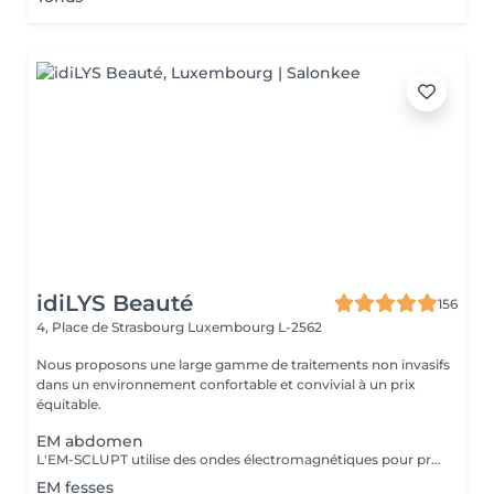
idiLYS Beauté
156
4, Place de Strasbourg
Luxembourg L-2562
Nous proposons une large gamme de traitements non invasifs
dans un environnement confortable et convivial à un prix
équitable.
EM abdomen
L'EM-SCLUPT utilise des ondes électromagnétiques pour provoquer des contractions musculaires intenses afin de tonifier les muscles et réduire la graisse. La LUMINOTHÉRAPIE du visage consiste à exposer la peau à des lumières LED afin de stimuler le renouvellement cellulaire et améliorer l'éclat du teint.
EM fesses