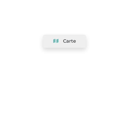
Carte
Société
Support
Équipe
&
Carrières
Référencer votre salon
Légal