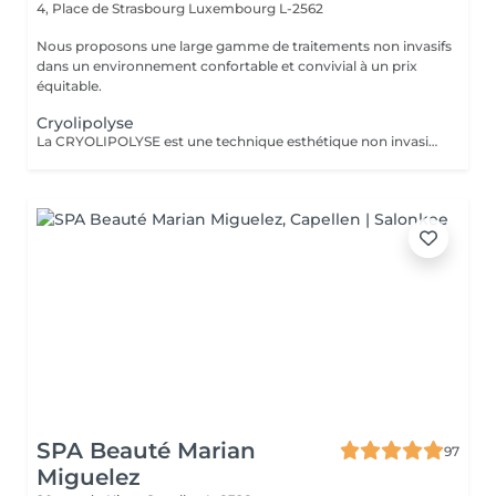
4, Place de Strasbourg
Luxembourg L-2562
Nous proposons une large gamme de traitements non invasifs
dans un environnement confortable et convivial à un prix
équitable.
Cryolipolyse
La CRYOLIPOLYSE est une technique esthétique non invasive qui utilise le froid pour réduire les amas graisseux localisés. La LUMINOTHÉRAPIE du visage consiste à exposer la peau à des lumières LED afin de stimuler le renouvellement cellulaire et améliorer l'éclat du teint.
SPA Beauté Marian
97
Miguelez