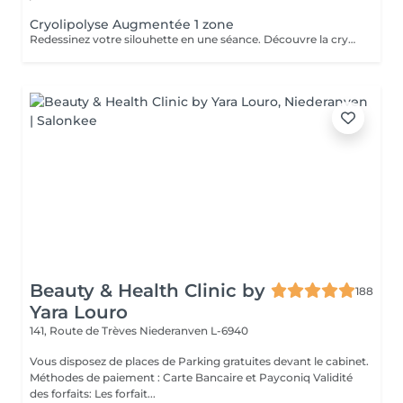
Cryolipolyse Augmentée 1 zone
Redessinez votre silouhette en une séance. Découvre la cryolipolise augmentée, une technologie haute gamme, fariquée en France par ContourParis. Éliminez les amas graisseux grâce à l'efficacité du froid. Il est possible qu'il y ait des contre-indications à la réalisation de ce soin. Si vous n'êtes jamais venu, je vous conseille de réserver au préalable un bilan silhouette ou de téléphoner au cabinet.
Beauty & Health Clinic by
188
Yara Louro
141, Route de Trèves
Niederanven L-6940
Vous disposez de places de Parking gratuites devant le cabinet.
Méthodes de paiement : Carte Bancaire et Payconiq Validité
des forfaits: Les forfait...