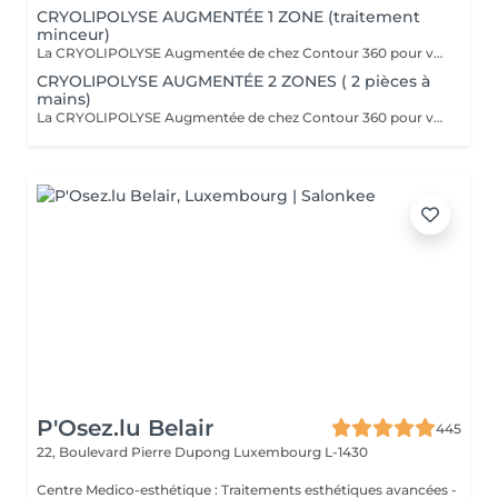
CRYOLIPOLYSE AUGMENTÉE 1 ZONE (traitement
minceur)
La CRYOLIPOLYSE Augmentée de chez Contour 360 pour venir à bout en une séance de nos bourrelets disgracieux. La Cryolipolyse Augmentée permet la destruction et l'élimination naturelle des cellules graisseuses par l'application d'un froid intense sur l'amas ciblé, avec des résultats visibles et permanent dès la première séance. Que ce soit pour le ventre, les poignées d'amour, les cuisses, la culotte de cheval, le pli du soutien gorge ou les bras, Contour 360 offre des solutions sur-mesure grâce à ses différents applicateurs ergonomiques (small, medium, large, flat, Helios). Chacun est conçu pour cibler efficacement les amas graisseux spécifiques, permettant une personnalisation optimale du traitement. Le soin Contour 360 est une révolution dans le domaine de l'esthétique corporelle. Si vous cherchez à affiner votre silhouette sans recourir à des interventions chirurgicales invasives, ce traitement est idéal !
CRYOLIPOLYSE AUGMENTÉE 2 ZONES ( 2 pièces à
mains)
La CRYOLIPOLYSE Augmentée de chez Contour 360 pour venir à bout en une séance de nos bourrelets disgracieux. La Cryolipolyse Augmentée permet la destruction et l'élimination naturelle des cellules graisseuses par l'application d'un froid intense sur l'amas ciblé, avec des résultats visibles et permanent dès la première séance. Que ce soit pour le ventre, les poignées d'amour, les cuisses, la culotte de cheval, le pli du soutien gorge ou les bras, Contour 360 offre des solutions sur-mesure grâce à ses différents applicateurs ergonomiques (small, medium, large, flat, Helios). Chacun est conçu pour cibler efficacement les amas graisseux spécifiques, permettant une personnalisation optimale du traitement. Le soin Contour 360 est une révolution dans le domaine de l'esthétique corporelle. Si vous cherchez à affiner votre silhouette sans recourir à des interventions chirurgicales invasives, ce traitement est idéal !
P'Osez.lu Belair
445
22, Boulevard Pierre Dupong
Luxembourg L-1430
Centre Medico-esthétique : Traitements esthétiques avancées -