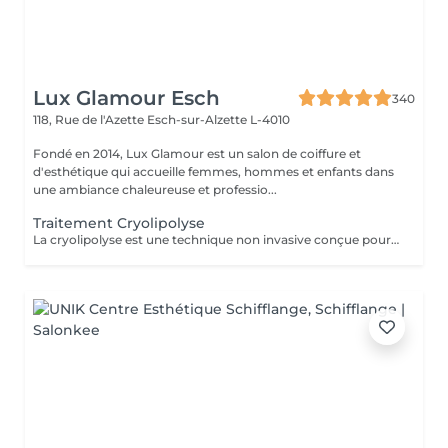
Lux Glamour Esch
340
118, Rue de l'Azette
Esch-sur-Alzette L-4010
Fondé en 2014, Lux Glamour est un salon de coiffure et
d'esthétique qui accueille femmes, hommes et enfants dans
une ambiance chaleureuse et professio...
Traitement Cryolipolyse
La cryolipolyse est une technique non invasive conçue pour réduire les amas graisseux localisés. Grâce au froid contrôlé, les cellules graisseuses sont cristallisées puis éliminées naturellement par l'organisme, sans chirurgie ni aiguilles. Ce traitement permet de remodeler la silhouette de façon ciblée, avec des résultats progressifs et durables, tout en préservant la peau et les tissus environnants. Idéal pour les zones comme le ventre, les cuisses ou les bras, il offre une alternative sûre et efficace pour affiner la silhouette.