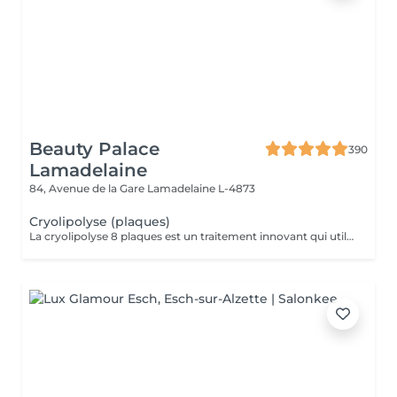
Beauty Palace
390
Lamadelaine
84, Avenue de la Gare
Lamadelaine L-4873
Cryolipolyse (plaques)
La cryolipolyse 8 plaques est un traitement innovant qui utilise des plaques en silicone refroidissantes pour cibler et éliminer définitivement jusqu'à 40 % des cellules graisseuses dans les zones traitées. Grâce à un processus de refroidissement contrôlé, les cellules graisseuses sont cristallisées, puis éliminées naturellement par l'organisme au fil des semaines, offrant des résultats visibles sans chirurgie ni temps de récupération.