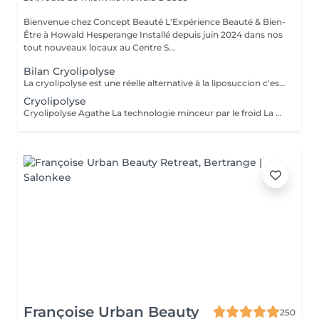
Bienvenue chez Concept Beauté L'Expérience Beauté & Bien-
Être à Howald Hesperange Installé depuis juin 2024 dans nos
tout nouveaux locaux au Centre S...
Bilan Cryolipolyse
La cryolipolyse est une réelle alternative à la liposuccion c'est une méthode radicale, unique et non invasive qui détruit la graisse par le froid. Cette technique est utilisée pour redessiner votre silhouette et gommer la cellulite. Idéale pour le ventre, les poignées d'amour sur les hanches, les fesses et la culotte de cheval mais aussi l'interieur des cuisses et des bras.
Cryolipolyse
Cryolipolyse Agathe La technologie minceur par le froid La Cryolipolyse est une technique innovante qui utilise le froid contrôlé pour éliminer définitivement les cellules graisseuses (adipocytes) de façon ciblée et naturelle. Grâce à l'appareil Agathe, dernière génération réelle alternative à la liposuccion, nous offrons une méthode efficace et non invasive pour remodeler la silhouette et affiner les zones rebelles dès la première séance. Les zones traitées Nous ciblons les zones où les amas graisseux sont les plus tenaces et difficiles à éliminer avec le sport ou l'alimentation : - Ventre & Bas du ventre : Réduit la graisse abdominale et améliore le galbe du ventre. - Poignées d'amour : Affine la taille et redessine les contours. - Culotte de cheval : Atténue les amas graisseux sur les hanches et les fesses. - Intérieur des cuisses : Permet d'affiner et d'harmoniser la silhouette des jambes. - Bras : Cible le relâchement cutané et sculpte les bras. - Double menton : Redéfinit l'ovale du visage et affine le cou. Quels résultats attendre EN UNE SEULE SÉANCE ? * Réduction visible des amas graisseux grâce à la destruction des cellules adipeuses. * Peau plus lisse et raffermie, grâce à l'effet tenseur du froid sur les tissus. * Perte de centimètres sur la zone traitée (les premiers résultats sont visibles après 3 à 4 semaines, avec un effet optimal en 6 à 8 semaines). * Résultats durables : Les cellules graisseuses éliminées ne reviennent pas si une bonne hygiène de vie est maintenue. Un bilan personnalisé est réalisé avant chaque séance pour définir votre programme minceur et adapter le traitement à vos besoins.
Françoise Urban Beauty
250