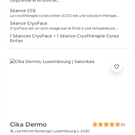
corps entier et en soins es...
Séance CCE
La cryothérapie corps entier (CCE) est une solution thérapeutique non médicamenteuse par le froid. Elle utilise l'action du froid en produisant un effet antalgique et anti-inflammatoire sur tout le corps dans de nombreux domaines : médical, sportif, bien-être et esthétique. Cures de 5, 12, 20, 60 et 100 séances disponibles.
Séance CryoFace
CryoFace est un soin visage par le froid à une température de -78°C sèche et confortable. Cette technique douce et naturelle vient stimuler tous les récepteurs de la peau. Cure de 10 séances disponible.
1 Séances CryoFace + 1 Séance Cryothérapie Corps
Entier
Cika Dermo
20
16, rue Michel Rodange
Luxembourg L-2430