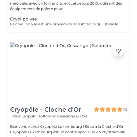
médicale, avec un fort ancrage local depuis 2010, utilisant des
équipements de pointe pour ...
Cryolipolyse
La cryolipolyse est une procédure non invasive qui utilise le froid pour détruire les cellules graisseuses localisées. Pendant le traitement, un applicateur refroidit les cellules graisseuses à des températures très basses, ce qui entraîne leur cristallisation et leur élimination progressive par le système lymphatique. Avantages : -Réduction des amas graisseux résistants au sport et aux régimes. -Procédure non invasive sans chirurgie ni anesthésie. Adaptabilité : -La cryolipolyse convient à tous les types de peau. Contre-indications : -Déconseillé aux femmes enceintes. Lors de la première séance, nous établirons ensemble vos objectifs et déterminerons le type de soin le plus adapté à votre peau. Pour toute question, contactez-nous ou réservez un rendez-vous conseil gratuit.
Cryopôle - Cloche d'Or
26
1, Rue Léopold Hoffmann
Cessange L-1753
Bienvenue chez Cryopôle Luxembourg ! Situé à la Cloche d'Or,
Cryopôle Luxembourg est un centre spécialisé en cryothérapie