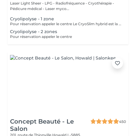
Laser Light Sheer - LPG - Radiofréquence - Cryothérapie -
Pédicure médical - Laser myco...
Cryolipolyse - 1 zone
Pour réservation appeler le centre Le CryoSlim hybrid est la nouvelle génération de Cryolipolyse médicale (traitement des cellules de graisse par le froid). CryoSlim hybrid est le seul appareil d'amincissement à garantir les résultats minceur cliniquement supérieurs à la moyenne et exclusivement avec des températures de traitement saines et sans danger pour l'organisme. Ce traitement concerne les hommes et les femmes qui présentent une ou plusieurs zones localisées souvent résistantes aux efforts de régime et sport : ventre, poignées d'amour, culotte de cheval, intérieur des cuisses, genoux, bras, dos.
Cryolipolyse - 2 zones
Pour réservation appeler le centre
Concept Beauté - Le
450
Salon
201, route de Thionville
Howald L-5885