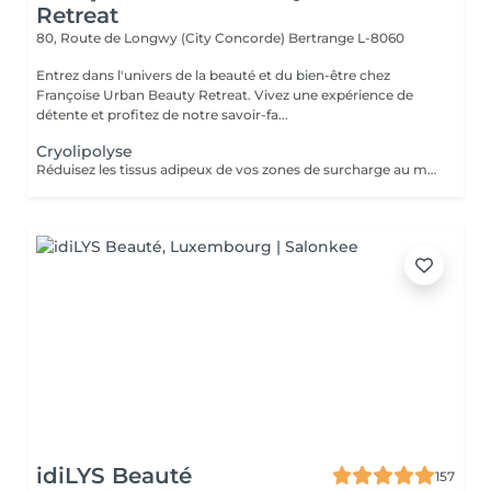
Retreat
80, Route de Longwy (City Concorde)
Bertrange L-8060
Entrez dans l'univers de la beauté et du bien-être chez
Françoise Urban Beauty Retreat. Vivez une expérience de
détente et profitez de notre savoir-fa...
Cryolipolyse
Réduisez les tissus adipeux de vos zones de surcharge au moyen dun système de refroidissement contrôlé. La technique Cooltech réduit définitivement les tissus adipeux pour des résultats visibles après une seule séance. Le traitement est indolore, non invasif, sûr et efficace. Abdomen, poignées damour, intérieur et extérieur des cuisses, bourrelets dans le dos, intérieur et extérieur des genoux, culotte de cheval. Cure de 2 Soins possibles - Prix 845
idiLYS Beauté
157