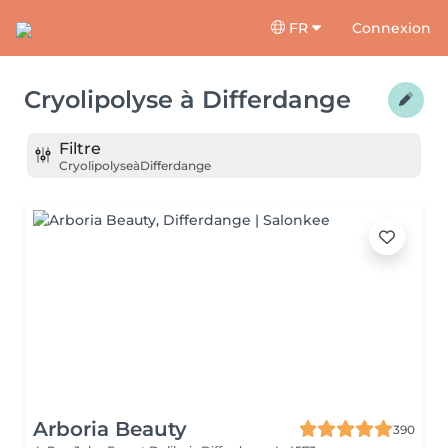
FR
Connexion
Cryolipolyse
à
Differdange
Filtre
Cryolipolyse
à
Differdange
Arboria Beauty
390