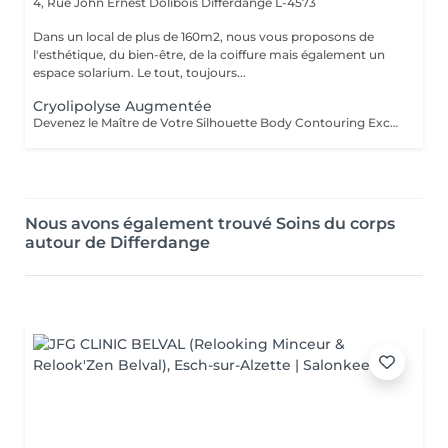
4, Rue John Ernest Dolibois
Differdange L-4573
Dans un local de plus de 160m2, nous vous proposons de
l'esthétique, du bien-être, de la coiffure mais également un
espace solarium. Le tout, toujours...
Cryolipolyse Augmentée
Devenez le Maître de Votre Silhouette Body Contouring Exclusif Vous aspirez à redéfinir votre silhouette, dire adieu à la peau d'orange, et être prête pour votre summer body ? Ressentez-vous le besoin d'être accompagnée par des professionnelles pour retrouver le corps qui vous fait vous sentir au mieux ? Arboria Beauty est là pour concrétiser vos objectifs! Le Body Contouring by CONTOUR PARIS® offre une solution complète, personnalisée et unique grâce à la combinaison de trois technologies de pointe : La Cryolipolyse Augmentée, pour affiner votre silhouette sur mesure. Le Laser Diode Focalisé, pour atténuer la cellulite. Le Palber-Rouler Mécanique, pour raffermir la beau. Laissez-nous vous guider vers une transformation qui révélera votre meilleure version ! Arboria Beauty détient l'exclusivité au Luxembourg pour vous offrir en avant-première le Body Contouring by CONTOUR PARIS®, une expérience minceur unique en son genre dans le domaine de médecine esthétique.
Nous avons également trouvé Soins du corps
autour de Differdange