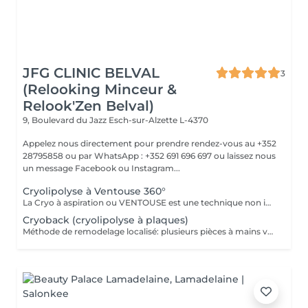
JFG CLINIC BELVAL
3
(Relooking Minceur &
Relook'Zen Belval)
9, Boulevard du Jazz
Esch-sur-Alzette L-4370
Appelez nous directement pour prendre rendez-vous au +352
28795858 ou par WhatsApp : +352 691 696 697 ou laissez nous
un message Facebook ou Instagram...
Cryolipolyse à Ventouse 360°
La Cryo à aspiration ou VENTOUSE est une technique non invasive visant à se débarrasser d'un bourrelet disgracieux qui ne part pas avec des séances de sport ou un régime draconien. Une accumulation de tissu gras à un endroit de votre corps et qui vous gène.
Cryoback (cryolipolyse à plaques)
Méthode de remodelage localisé: plusieurs pièces à mains vont traiter une zone localisée pour détruire les graisses et raffermir la zone, et renforcer profondément les muscles.