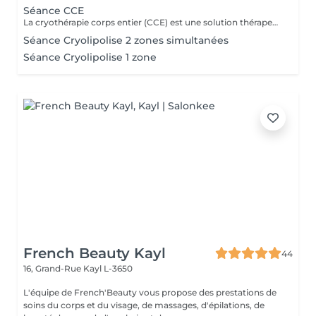
Séance CCE
La cryothérapie corps entier (CCE) est une solution thérapeutique non médicamenteuse par le froid. Elle utilise l'action du froid en produisant un effet antalgique et anti-inflammatoire sur tout le corps dans de nombreux domaines : médical, sportif, bien-être et esthétique.
Séance Cryolipolise 2 zones simultanées
Séance Cryolipolise 1 zone
French Beauty Kayl
44
16, Grand-Rue
Kayl L-3650
L'équipe de French'Beauty vous propose des prestations de
soins du corps et du visage, de massages, d'épilations, de