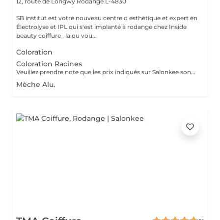
12, route de Longwy
Rodange L-4830
SB institut est votre nouveau centre d esthétique et expert en
Électrolyse et IPL qui s'est implanté à rodange chez Inside
beauty coiffure , la ou vou...
Coloration
Coloration Racines
Veuillez prendre note que les prix indiqués sur Salonkee sont communiqués à titre informatif et s'entendent de base. Ces derniers sont susceptibles de varier selon le diagnostic réalisé à votre arrivée au salon et l'expertise du professionnel à qui vous confiez votre beauté. Dans tous les cas, un devis précis vous sera proposé et toutes réalisations de prestations seront effectuées avec votre accord. Un grand merci d'avance pour votre compréhension. Au plaisir de vous recevoir très vite.
Mèche Alu.