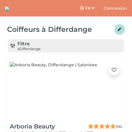
FR
Connexion
Coiffeurs
à
Differdange
Filtre
à
Differdange
Arboria Beauty
394