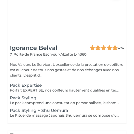
Igorance Belval
474
7, Porte de France
Esch-sur-Alzette L-4360
Nos Valeurs Le Service : L'excellence de la prestation de coiffure
est au coeur de tous nos gestes et de nos échanges avec nos
clients. L'esprit d...
Pack Expertise
Forfait EXPERTISE, nos coiffeurs hautement qualifiés en technique anglo-saxonne, en formation continu et diplômés d’une académie anglaise à Paris. Vous offre une séance d’une heure avec votre coach en suivi beauté. Ce pack inclus : 1 h de prestation Un diagnostique personnalisé Shampoing spécifique Haircare Conditioner spécifique Produit de coiffage Coupe Styling Produit de finition
Pack Styling
Le pack comprend une consultation personnalisée, le shampooing et le conditionneur spécifiques REDKEN/ SHU UEMURA , le séchage et les produits de styling REDKEN/ SHU UEMURA * Tarifs à titre indicatifs à confirmer après la consultation personnalisée établit auprès de votre coiffeur/stylist/spécialiste * La direction se réserve le droit d’apporter des modifications pour le bon fonctionnement du salon
Pack Styling + Shu Uemura
Le Rituel de massage Japonais Shu uemura se compose d'un shampooing et d'un soin d'une durée de 30 minutes pour une relaxation une une réparation intense du cheveu et ensuite le pack styling