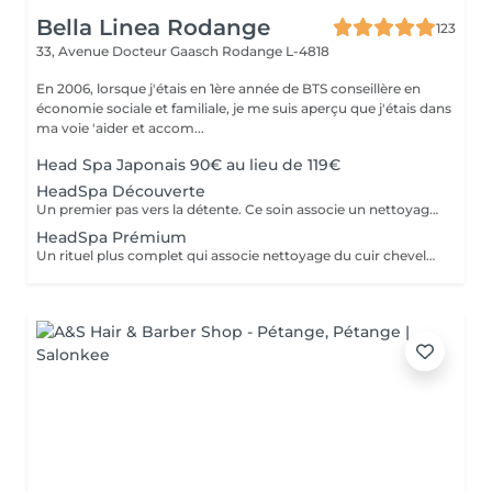
Bella Linea Rodange
123
33, Avenue Docteur Gaasch
Rodange L-4818
En 2006, lorsque j'étais en 1ère année de BTS conseillère en
économie sociale et familiale, je me suis aperçu que j'étais dans
ma voie 'aider et accom...
Head Spa Japonais 90€ au lieu de 119€
HeadSpa Découverte
Un premier pas vers la détente. Ce soin associe un nettoyage doux du cuir chevelu à un massage relaxant qui stimule la circulation et libère les tensions. Idéal pour découvrir l'expérience Head Spa et profiter d'un moment de bien-être immédiat.
HeadSpa Prémium
Un rituel plus complet qui associe nettoyage du cuir chevelu, massage profond et soins spécifiques adaptés à vos besoins (hydratation, apaisement, vitalité). L'utilisation de vapeur permet de renforcer l'efficacité des soins et d'apporter une relaxation encore plus intense.