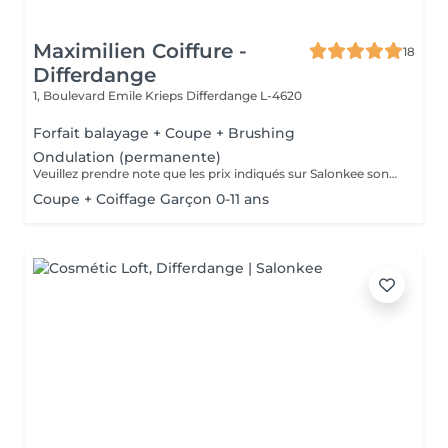
Maximilien Coiffure -
18
Differdange
1, Boulevard Emile Krieps
Differdange L-4620
Forfait balayage + Coupe + Brushing
Ondulation (permanente)
Veuillez prendre note que les prix indiqués sur Salonkee sont communiqués à titre informatif et s'entendent de base. Ces derniers sont susceptibles de varier selon le diagnostic réalisé à votre arrivée au salon et l'expertise du professionnel à qui vous confiez votre beauté. Dans tous les cas, un devis précis vous sera proposé et toutes réalisations de prestations seront effectuées avec votre accord. Un grand merci d'avance pour votre compréhension. Au plaisir de vous recevoir très vite.
Coupe + Coiffage Garçon 0-11 ans