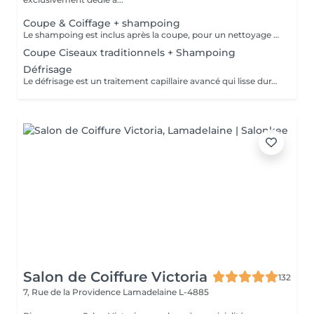
Coupe & Coiffage + shampoing
Le shampoing est inclus après la coupe, pour un nettoyage en profondeur et un soin optimal. Le coiffage, réalisé en fin de prestation, garantit un style parfaitement maîtrisé et durable.
Coupe Ciseaux traditionnels + Shampoing
Défrisage
Le défrisage est un traitement capillaire avancé qui lisse durablement les cheveux, facilitant leur coiffage tout en éliminant les frisottis pour un résultat élégant et soigné. Le shampoing est inclus après la coupe, pour un nettoyage en profondeur et un soin optimal.
Salon de Coiffure Victoria
132
7, Rue de la Providence
Lamadelaine L-4885