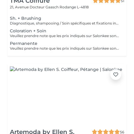
TMA Coiffure
51
21, Avenue Docteur Gaasch
Rodange L-4818
Sh. + Brushing
Diagnostique, shampooing / Soin spécifiques et fixations inclus
Coloration + Soin
Veuillez prendre note que les prix indiqués sur Salonkee sont communiqués à titre informatif et s'entendent de base. Ces derniers sont susceptibles de varier selon le diagnostic réalisé à votre arrivée au salon et l'expertise du professionnel à qui vous confiez votre beauté. Dans tous les cas, un devis précis vous sera proposé et toutes réalisations de prestations seront effectuées avec votre accord. Un grand merci d'avance pour votre compréhension. Au plaisir de vous revoir très vite.
Permanente
Veuillez prendre note que les prix indiqués sur Salonkee sont communiqués à titre informatif et s'entendent de base. Ces derniers sont susceptibles de varier selon le diagnostic réalisé à votre arrivée au salon et l'expertise du professionnel à qui vous confiez votre beauté. Dans tous les cas, un devis précis vous sera proposé et toutes réalisations de prestations seront effectuées avec votre accord. Un grand merci d'avance pour votre compréhension. Au plaisir de vous revoir très vite.
Artemoda by Ellen S.
56