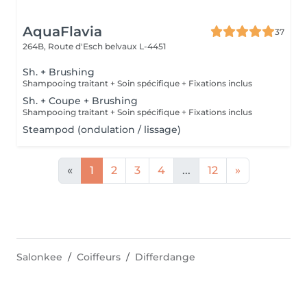
AquaFlavia
37
264B, Route d'Esch
belvaux L-4451
Sh. + Brushing
Shampooing traitant + Soin spécifique + Fixations inclus
Sh. + Coupe + Brushing
Shampooing traitant + Soin spécifique + Fixations inclus
Steampod (ondulation / lissage)
«
1
2
3
4
...
12
»
Salonkee
Coiffeurs
Differdange