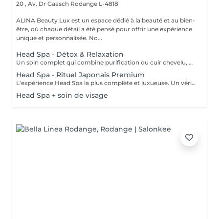
20 , Av. Dr Gaasch
Rodange L-4818
ALINA Beauty Lux est un espace dédié à la beauté et au bien-
être, où chaque détail a été pensé pour offrir une expérience
unique et personnalisée. No...
Head Spa - Détox & Relaxation
Un soin complet qui combine purification du cuir chevelu, détoxification et massage relaxant. Inspiré des techniques japonaises, il élimine les impuretés, oxygène la peau et favorise la croissance des cheveux. Le visage se détend, l'esprit s'apaise et le cuir chevelu respire à nouveau.
Head Spa - Rituel Japonais Premium
L'expérience Head Spa la plus complète et luxueuse. Un véritable rituel japonais qui associe aromathérapie, massages profonds. Un moment d'équilibre, d'énergie et de renaissance pour le corps et l'esprit.
Head Spa + soin de visage