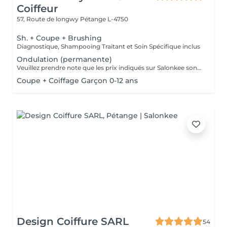
Coiffeur
57, Route de longwy
Pétange L-4750
Sh. + Coupe + Brushing
Diagnostique, Shampooing Traitant et Soin Spécifique inclus
Ondulation (permanente)
Veuillez prendre note que les prix indiqués sur Salonkee sont communiqués à titre informatif et s'entendent de base. Ces derniers sont susceptibles de varier selon le diagnostic réalisé à votre arrivée au salon et l'expertise du professionnel à qui vous confiez votre beauté. Dans tous les cas, un devis précis vous sera proposé et toutes réalisations de prestations seront effectuées avec votre accord. Un grand merci d'avance pour votre compréhension. Au plaisir de vous recevoir très vite.
Coupe + Coiffage Garçon 0-12 ans
Design Coiffure SARL
54