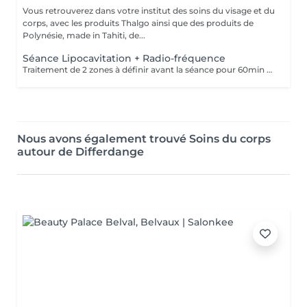
Vous retrouverez dans votre institut des soins du visage et du
corps, avec les produits Thalgo ainsi que des produits de
Polynésie, made in Tahiti, de...
Séance Lipocavitation + Radio-fréquence
Traitement de 2 zones à définir avant la séance pour 60min ou 1 zone pour 30 min. La lipocavitation utilise la propriété des ultrasons pour diminuer les cellules de graisse et la cellulite de votre corps. La fréquence de ces ondes favorise ce que l'on appelle le phénomène de cavitation donc l'élimination des graisses. La radiofréquence est basée sur la diffusion de micro-impulsions qui réchauffent les tissus pour améliorer leur fermeté.
Nous avons également trouvé Soins du corps
autour de Differdange