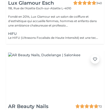
Lux Glamour Esch
340
118, Rue de l'Azette
Esch-sur-Alzette L-4010
Fondé en 2014, Lux Glamour est un salon de coiffure et
d'esthétique qui accueille femmes, hommes et enfants dans
une ambiance chaleureuse et professio...
HIFU
Le HIFU (Ultrasons Focalisés de Haute Intensité) est une technique non invasive de lifting et de raffermissement du visage et du corps. Grâce à des ultrasons ciblés, il stimule la production naturelle de collagène et d'élastine, améliorant la fermeté et l'élasticité de la peau. Ce traitement permet de souligner les contours du visage, réduire les rides et raffermir les zones relâchées, sans chirurgie ni injections. Les résultats sont progressifs et naturels, avec un minimum de contraintes et une récupération rapide.
AR Beauty Nails
72