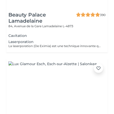
Beauty Palace
390
Lamadelaine
84, Avenue de la Gare
Lamadelaine L-4873
Cavitation
Laserporation
La laserporation (De Eximia) est une technique innovante qui utilise un laser pour créer des micro-perforations dans la peau, permettant une pénétration optimale des actifs cosmétiques sans endommager la graisse sous-jacente. Ce traitement est conçu pour être confortable et indolore, favorisant l'hydratation et la régénération de la peau tout en stimulant le renouvellement cellulaire. Les sérums et nutriments pénètrent ainsi plus efficacement, contribuant à une peau plus lumineuse, plus ferme et visiblement rajeunie, sans inconfort ni douleur.