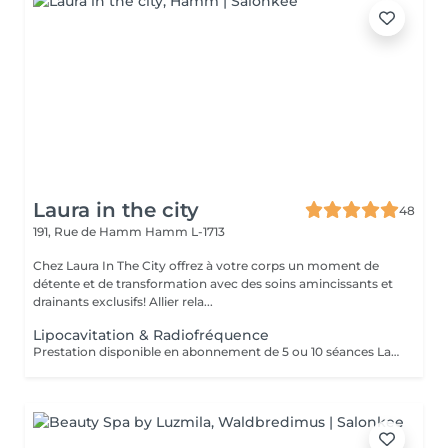
Laura in the city
48
191, Rue de Hamm
Hamm L-1713
Chez Laura In The City offrez à votre corps un moment de
détente et de transformation avec des soins amincissants et
drainants exclusifs! Allier rela...
Lipocavitation & Radiofréquence
Prestation disponible en abonnement de 5 ou 10 séances La lipocavitation utilise des ultrasons pour détruire les cellules graisseuses localisées, tandis que la radiofréquence utilise la chaleur pour raffermir la peau et stimuler la production de collagène. Ces deux techniques non invasives peuvent être combinées pour remodeler le corps, réduire la cellulite et améliorer l'élasticité de la peau. Lipocavitation: Fonctionnement : Des ondes sonores (ultrasons) créent des bulles dans les cellules adipeuses, qui finissent par imploser et détruire les cellules graisseuses. Cible : Les amas de graisse résistants et la cellulite, notamment sur les hanches, le ventre, les cuisses, les fesses et les poignées d'amour. Effet : Réduction des graisses localisées, mais la peau du corps peut aussi raffermir. Radiofréquence: Fonctionnement : Émission de micro-impulsions électriques qui réchauffent les couches profondes de la peau et des tissus. Cible : Relâchement cutané, cellulite, rides, et manque de fermeté. Effet : Contraction des fibres de collagène existantes et stimulation d'une nouvelle production de collagène, ce qui raffermit et améliore la qualité de la peau. Association des deux techniques: Avantages : En combinant les deux méthodes, on peut à la fois réduire les amas graisseux et améliorer la tonicité et l'aspect général de la peau. Méthodologie : Souvent utilisées lors des mêmes séances pour maximiser les résultats, avec une phase de lipocavitation pour traiter la graisse et une phase de radiofréquence pour le raffermissement. Indications : Idéal pour les personnes souhaitant une silhouette plus affinée avec une peau plus ferme et élastique. 1 zone = bas du corps ou haut du corps