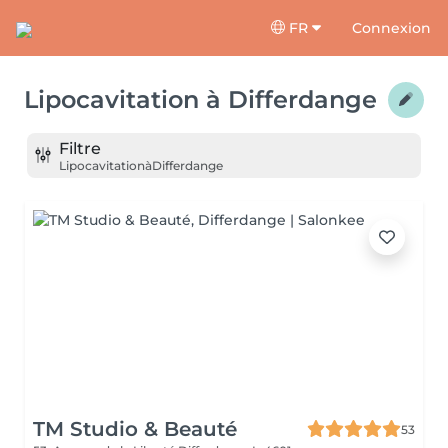
FR
Connexion
Lipocavitation
à
Differdange
Filtre
Lipocavitation
à
Differdange
TM Studio & Beauté
53