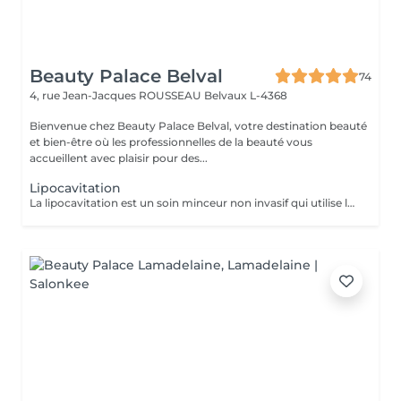
Beauty Palace Belval
74
4, rue Jean-Jacques ROUSSEAU
Belvaux L-4368
Bienvenue chez Beauty Palace Belval, votre destination beauté
et bien-être où les professionnelles de la beauté vous
accueillent avec plaisir pour des...
Lipocavitation
La lipocavitation est un soin minceur non invasif qui utilise les Ultrasons pour cibler les cellules graisseuses localisées. Les ondes créent de petites bulles qui désagrègent la membrane des adipocytes (cellules graisseuses). La graisse libérée est ensuite naturellement éliminée par le système lymphatique et urinaire. objectifs: affiner la silhouette, réduire l'aspect de la cellulite, lisser la peau et perdre quelques centimètres sur les zones ciblées (ventres, cuisses, hanches, bras...) Recommandations: boire beaucoup d'eau avant et après la séance pour faciliter l'élimination, et idéalement combiner le soin avec une bonne hygiène de vie (alimentation équilibrée et activité physique).