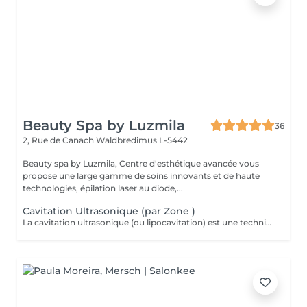
Beauty Spa by Luzmila
36
2, Rue de Canach
Waldbredimus L-5442
Beauty spa by Luzmila, Centre d'esthétique avancée vous
propose une large gamme de soins innovants et de haute
technologies, épilation laser au diode,...
Cavitation Ultrasonique (par Zone )
La cavitation ultrasonique (ou lipocavitation) est une technique minceur non invasive qui utilise des ultrasons à basse fréquence pour détruire les cellules graisseuses. Elle offre une alternative à la chirurgie (comme la liposuccion). Elle se fait sans aiguille, sans incision et sans nécessiter d'anesthésie. Idéale pour déloger les graisses tenaces et la cellulite dans des zones spécifiques difficiles à perdre par le sport ou le régime (ventre, cuisses, hanches, bras).