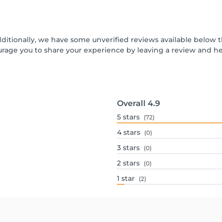
dditionally, we have some unverified reviews available below t
urage you to share your experience by leaving a review and 
Overall
4.9
5
stars
(72)
4
stars
(0)
3
stars
(0)
2
stars
(0)
1
star
(2)