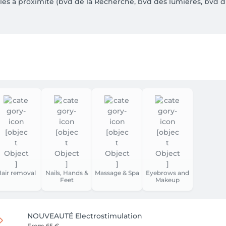
s à proximité (bvd de la Recherche, bvd des lumières, bvd du 
ès grand parking se trouve à seulement 7 min à pieds, au nivea
accessibles en une dizaine de minutes à pieds.
air removal
Nails, Hands &
Massage & Spa
Eyebrows and
Feet
Makeup
NOUVEAUTÉ Electrostimulation
From
65 €