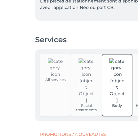
Des places de stationnement sont disponible
avec l'application Néo ou part CB.

Vous préférez vous garer gratuitement? Un tr
zone piétonne)

Services
La gare et autres parkings sont également 
All services
Facial
Body
H
treatments
PROMOTIONS / NOUVEAUTES