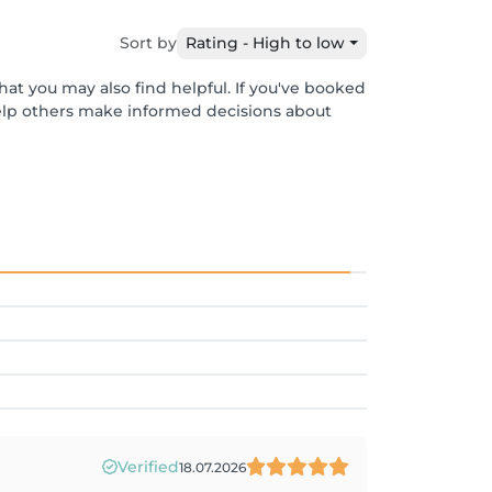
Sort by
Rating - High to low
hat you may also find helpful. If you've booked
help others make informed decisions about
Verified
18.07.2026