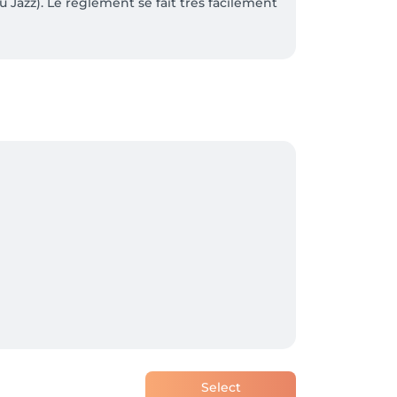
Jazz). Le règlement se fait très facilement 
u du Belval Plaza (sortir par Delhaize dir. 
Select