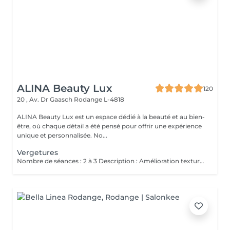
ALINA Beauty Lux
120
20 , Av. Dr Gaasch
Rodange L-4818
ALINA Beauty Lux est un espace dédié à la beauté et au bien-
être, où chaque détail a été pensé pour offrir une expérience
unique et personnalisée. No...
Vergetures
Nombre de séances : 2 à 3 Description : Amélioration texture vergetures blanches matures. Stimulation collagène. Après : Rougeur 5-7 jours. Hydratation intensive. Contre-indications Grossesse / allaitement Diabète non contrôlé Pacemaker Tendance chéloïde Isotrétinoïne récente Infection oculaire active Phototype élevé à risque PIH Avant Pas de soleil 3 semaines Pas de peeling / laser récent Pas d'injection récente Arriver sans maquillage Après dème 25 jours Croûtes 510 jours SPF 50 pendant 30 jours Pas de maquillage 7 jours Pas de sport intense 57 jours