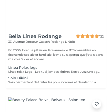
Bella Linea Rodange
122
33, Avenue Docteur Gaasch
Rodange L-4818
En 2006, lorsque j'étais en 1ère année de BTS conseillère en
économie sociale et familiale, je me suis aperçu que j'étais dans
ma voie 'aider et accom...
Linea Relax legs
Linea relax Legs – Le rituel jambes légères Retrouvez une agréable sensation de légèreté grâce à notre soin Linea Legs. Ce rituel associe l'application de bandages imprégnés d'actifs rafraîchissants à une séance de pressothérapie. Cette combinaison favorise la circulation, stimule le drainage et aide à diminuer la sensation de jambes lourdes. Idéal en période de chaleur, après une journée debout ou en complément d'une cure minceur, Linea Legs procure un effet fraîcheur immédiat, réduit les sensations de fatigue et laisse vos jambes plus légères, reposées et confortables.
Soin Bikini
Soin permettant de traiter les poils incarnés et de ralentir la pousse du poils. Nous procédons à un gommage, suivi de votre épilations habituelle, extractions des poils incarnés, masque et crème fin de soin.