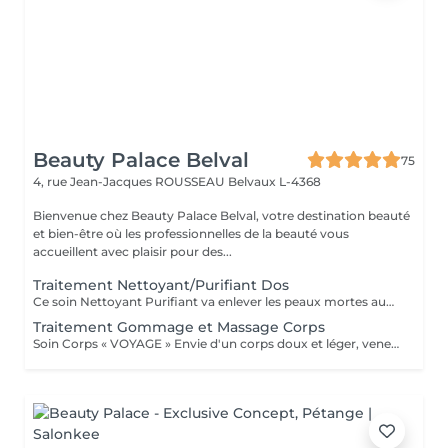
Beauty Palace Belval
75
4, rue Jean-Jacques ROUSSEAU
Belvaux L-4368
Bienvenue chez Beauty Palace Belval, votre destination beauté
et bien-être où les professionnelles de la beauté vous
accueillent avec plaisir pour des...
Traitement Nettoyant/Purifiant Dos
Ce soin Nettoyant Purifiant va enlever les peaux mortes aux niveau du dos, éliminer les impuretés, détendre les muscles avec un modelage relaxant et pour finir bien purifier les pores de la peau avec un masque "Boue" .
Traitement Gommage et Massage Corps
Soin Corps « VOYAGE » Envie d'un corps doux et léger, venez vous évader. Gommage et massage corps de 1h.