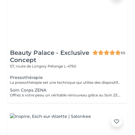
Beauty Palace - Exclusive
69
Concept
57, route de Longwy
Pétange L-4750
Pressothérapie
La pressothérapie est une technique qui utilise des dispositifs gonflables pour exercer une pression séquentielle sur les jambes, les bras ou le corps. Ce traitement stimule la circulation sanguine et lymphatique, aide à réduire la rétention d'eau et les gonflements, tout en favorisant la détoxification, la relaxation et le bien-être général.
Soin Corps ZENA
Offrez à votre peau un véritable renouveau grâce au Soin ZENA Corps, un peeling 100% naturel à base de micro-algues. Ce soin innovant stimule le renouvellement cellulaire pour une peau plus lisse, plus lumineuse et visiblement plus unifiée. Idéal pour éclaircir le teint, atténuer les tâches d'acné et améliorer la texture de la peau, le soin ZENA agit en douceur sans agresser l'épiderme. Il convient à tous les types de peau, même les plus sensibles. Avant tout traitement ZENA Corps, une séance d'évaluation est obligatoire. Ce rendez-vous permet d'analyser votre peau et de définir le protocole ZENA le plus adapté selon vos besoins (éclaircissement, tâches, vergetures, texture de peau, etc...) Le traitement corporel complet sera ensuite planifié à la suite de ce diagnostique personnalisé.