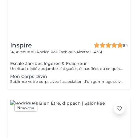
Inspire
84
14, Avenue du Rock'n'Roll
Esch-sur-Alzette L-4361
Escale Jambes légères & Fraîcheur
Un rituel dédié aux jambes fatiguées, échauffées ou en quête de légèreté ! Le soin débute par une exfoliation au gant Kessa afin de stimuler la circulation sanguine et préparer les tissus au massage. Un massage drainant est ensuite réalisé à l'aide d'une huile végétale naturelle associant des huiles essentielles tonifiantes. Des bandes fraîches aromatiques imprégnées d'une synergie d'huiles essentielles biologiques de citron, cyprès et menthe poivrée sont ensuite appliquées sur les jambes afin de prolonger la sensation de fraîcheur et de légèreté. Pendant leur temps de pose, profitez d'un massage relaxant du cuir chevelu, du visage ou de la nuque. Le rituel se termine par l'application d'une huile naturelle tonifiante, afin de laisser la peau souple, confortable et délicatement satinée. Retrouvez votre légèreté !
Mon Corps Divin
Sublimez votre corps avec l'association d'un gommage suivi d'un enveloppement envoûtant.
Nouveau