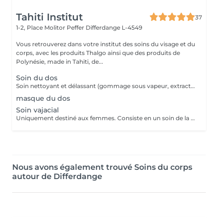
Tahiti Institut
37
1-2, Place Molitor Peffer
Differdange L-4549
Vous retrouverez dans votre institut des soins du visage et du
corps, avec les produits Thalgo ainsi que des produits de
Polynésie, made in Tahiti, de...
Soin du dos
Soin nettoyant et délassant (gommage sous vapeur, extraction points noirs si nécessaire, masque adapté, massage) avec des produits choisi avec soin par votre esthéticienne.
masque du dos
Soin vajacial
Uniquement destiné aux femmes. Consiste en un soin de la zone intime, mousse, gommage, vapeur, extraction de comédons & poils incarnés, appareil désinfectant, masque). Si l'épilation du maillot est de moins d'une semaine alors le soin seul suffit, sinon il faudra programmé le forfait avec l'épilation incluse.
Nous avons également trouvé Soins du corps
autour de Differdange