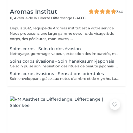
Aromas Institut
340
11, Avenue de la Liberté
Differdange L-4660
Depuis 2012, l'équipe de Aromas institut est à votre service.
Nous proposons une large gamme de soins du visage & du
corps, des pédicures, manucures, ...
Soins corps - Soin du dos évasion
Nettoyage, gommage, vapeur, extraction des impuretés, massage délassant, masque. Nous vous prions de bien vouloir respecter votre rendez-vous. En prenant rendez-vous, vous occupez une place, dont une autre personne aurait éventuellement besoin. Tout rendez-vous non annulé 24h en avance, est susceptible d'être facturé. (Si vous ne pouvez pas vous présenter à votre RDV, proposez-le éventuellement à un proche ou à un ami) Toute l'équipe de Aromas Institut vous remercie pour votre respect et votre compréhension.
Soins corps évasions - Soin hanakasumi-japonais
Ce soin puise son inspiration des rituels de beauté japonais. Gommage aux gants exfoliants, massage corps au beurre de karité chaud (lotus/cerisier), Massage pieds aux techniques issues de la réflexologie plantaire. Ce soin est une ôde au bien-être. Nous vous prions de bien vouloir respecter votre rendez-vous. En prenant rendez-vous, vous occupez une place, dont une autre personne aurait éventuellement besoin. Tout rendez-vous non annulé 24h en avance, est susceptible d'être facturé. (Si vous ne pouvez pas vous présenter à votre RDV, proposez-le éventuellement à un proche ou à un ami) Toute l'équipe de Aromas Institut vous remercie pour votre respect et votre compréhension.
Soins corps évasions - Sensations orientales
Soin enveloppant grâce aux notes d'ambre et de myrrhe. Laissez ce soin vous faire voyager dans un autre monde. Ce protocole exceptionnel puisé dans les rituels ancestraux d'orient vous fera passer un moment d'évasion intense. Un sirop pour préparer le corps au gommage, une pierre MEKA qui permet de laisser la peau lisse et douce puis un modelage pour nourrir et sublimer la peau dans un moment de pure détente. Nous vous prions de bien vouloir respecter votre rendez-vous. En prenant rendez-vous, vous occupez une place, dont une autre personne aurait éventuellement besoin. Tout rendez-vous non annulé 24h en avance, est susceptible d'être facturé. (Si vous ne pouvez pas vous présenter à votre RDV, proposez-le éventuellement à un proche ou à un ami) Toute l'équipe de Aromas Institut vous remercie pour votre respect et votre compréhension.