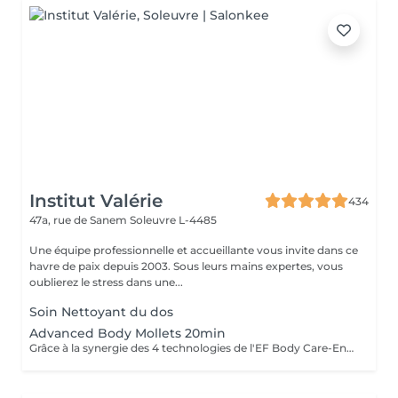
Institut Valérie
434
47a, rue de Sanem
Soleuvre L-4485
Une équipe professionnelle et accueillante vous invite dans ce
havre de paix depuis 2003. Sous leurs mains expertes, vous
oublierez le stress dans une...
Soin Nettoyant du dos
Advanced Body Mollets 20min
Grâce à la synergie des 4 technologies de l'EF Body Care-Endo Body Shaper, la circulation sanguine au niveau des jambes est stimulée, ce qui les rends moins lourdes. ( recommandé en cure de 12+1)