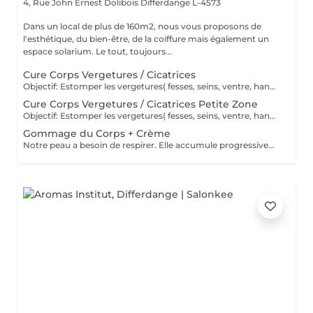
4, Rue John Ernest Dolibois
Differdange L-4573
Dans un local de plus de 160m2, nous vous proposons de
l'esthétique, du bien-être, de la coiffure mais également un
espace solarium. Le tout, toujours...
Cure Corps Vergetures / Cicatrices
Objectif: Estomper les vergetures( fesses, seins, ventre, hanches, cuisses...), cicatrices, rides ( décolleté, cou...), masques de grossesse, unifier le dos des mains et les imperfections superficielles de la peau. Un rendez-vous vous est offert afin que l'on puisse déterminer le meilleur protocole à mettre en place. Nos traitements sont sur-mesure en fonction de vos besoins. Une fois cette analyse effectuée, une offre de prix vous sera faite. Le tout sans engagements. Une cure dure en moyenne entre 8 et 12 séances espacées d'une à deux semaines. Une crème à base de collagène, élastine et acide hyaluronique vous est OFFERTE afin de compléter votre cure.
Cure Corps Vergetures / Cicatrices Petite Zone
Objectif: Estomper les vergetures( fesses, seins, ventre, hanches, cuisses...), cicatrices, rides ( décolleté, cou...), masques de grossesse, unifier le dos des mains et les imperfections superficielles de la peau. Un rendez-vous vous est offert afin que l'on puisse déterminer le meilleur protocole à mettre en place. Nos traitements sont sur-mesure en fonction de vos besoins. Une fois cette analyse faite, une offre de prix vous sera faite. Le tout sans engagements. La cure dure en moyenne 10 séances espacées d'une à deux semaines. Une crème à base de collagène, élastine et acide hyaluronique vous est OFFERTE afin de compléter votre cure.
Gommage du Corps + Crème
Notre peau a besoin de respirer. Elle accumule progressivement des impuretés, des peaux mortes qui lui donnent un aspect irrégulier (pores dilatés) et terne. Nos exfoliants doux utilisés en massage débarrasse votre peau des impuretés, des peaux mortes ; ils permettent ainsi une meilleure régénération cellulaire. Cela est important pour la peau que pour toutes les parties du corps sujettes également au vieillissement cutané. Le gommage affine le grain de la peau et lui redonne de l'éclat et une grande douceur. Notre soin de gommage couplé à l'application d'une crème hydratante vous permettra de faire peau neuve ! Senteurs aux choix: Fleur de Tiaré, Thé vert Jasmin, Rose Litchi, Cédra Passion