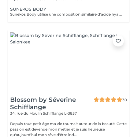
SUNEKOS BODY
Sunekos Body utilise une composition similaire d'acide hyaluronique et d'acides aminés plus adaptée au corps, pour activer la production de collagène et d'élastine, raffermir la peau affaissée et crêpée et réduire l'apparence des vergetures. Sunekos est le premier du genre, aucun autre traitement au monde n'active la capacité du corps à créer son propre nouveau collagène et élastine. Sunekos Body peut être utilisé principalement sous les bras, autour des genoux, sur le ventre et sur les cuisses. Quel est le protocole de traitement pour Sunekos ? Sunekos est injecté dans le derme mi-profond de la zone de traitement à l'aide de micro-bolus ou d'injections linéaires rétrogrades. Un cours de trois à quatre traitements hebdomadaires est recommandé pour de meilleurs résultats, suivi d'un cours répété de traitements six mois plus tard. À quels résultats les clients peuvent-ils s'attendre ? Action anti-âge Amélioration de la texture et de l'élasticité de la peau Réduction des rides superficielles et des rides d'expression Hydratation profonde Améliore l'apparence des cicatrices (y compris l'acné) et des vergetures Favorise une peau éclatante et lisse Quelles conditions peuvent être traitées avec le traitement Sunekos ? Sunekos peut traiter diverses indications, notamment; perte de tonicité, vieillissement cutané et vieillissement cutané prématuré, sécheresse cutanée, élastose solaire, cicatrices d'acné, dommages causés par le soleil, cernes sous les yeux et rides et.
Blossom by Séverine
30
Schifflange
34, rue du Moulin
Schifflange L-3857
Depuis tout petit âge ma vie tournait autour de la beauté. Cette
passion est devenue mon métier et je suis heureuse
qu'aujourd'hui mon rêve d'être ind...