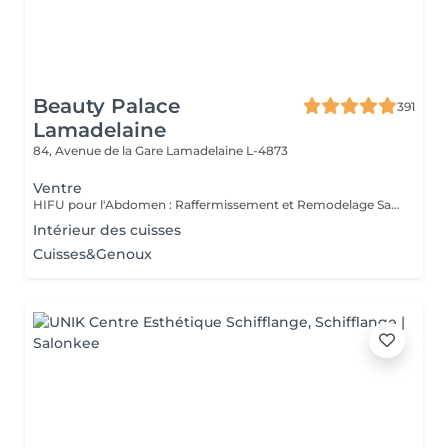
Beauty Palace
391
Lamadelaine
84, Avenue de la Gare
Lamadelaine L-4873
Ventre
HIFU pour l'Abdomen : Raffermissement et Remodelage Sans Chirurgie Le HIFU (Ultrasons Focalisés de Haute Intensité) est une technologie innovante qui cible les tissus profonds pour raffermir et remodeler la zone abdominale. Grâce à son action en profondeur, ce traitement stimule la production de collagène et détruit progressivement les cellules graisseuses, offrant ainsi un effet tonifiant et amincissant sans chirurgie ni temps de récupération. Quels sont les bienfaits du HIFU sur l'abdomen ? Raffermissement cutané : amélioration de la tonicité et de l'élasticité de la peau Réduction des amas graisseux : destruction progressive des cellules graisseuses pour un effet amincissant Affinement de la silhouette : un ventre plus ferme et redéfini Traitement non invasif : sans douleur, sans injection et sans éviction sociale Comment fonctionne le traitement ? Les ultrasons HIFU chauffent les tissus profonds jusqu'à 65-70°C, déclenchant un processus naturel de régénération du collagène et de destruction des graisses localisées. Au fil des semaines, la peau devient plus ferme et les contours s'affinent naturellement. Pourquoi choisir le HIFU pour l'abdomen ? Ce traitement est idéal pour celles et ceux qui souhaitent raffermir la peau relâchée (post-grossesse, perte de poids) et réduire les graisses localisées de façon progressive et naturelle, sans passer par la chirurgie. Offrez à votre ventre un coup de boost naturel avec le HIFU !
Intérieur des cuisses
Cuisses&Genoux