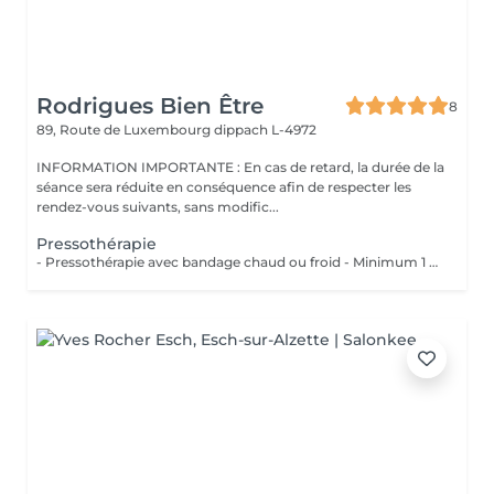
Rodrigues Bien Être
8
89, Route de Luxembourg
dippach L-4972
INFORMATION IMPORTANTE : En cas de retard, la durée de la
séance sera réduite en conséquence afin de respecter les
rendez-vous suivants, sans modific...
Pressothérapie
- Pressothérapie avec bandage chaud ou froid - Minimum 1 séance par semaine Bienfaits : - Stimule la circulation sanguine et lymphatique - Réduit la rétention d'eau et les gonflements - Soulage les jambes lourdes et fatiguées - Aide à diminuer l'apparence de la cellulite - Favorise la récupération après une chirurgie esthétique - Améliore le confort despersonnes souffrant de lipdème