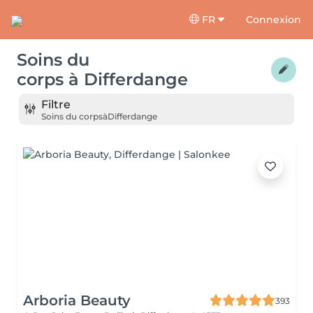
FR
Connexion
Soins du
corps
à
Differdange
Filtre
Soins du corps
à
Differdange
Arboria Beauty
393