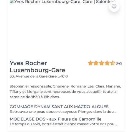
Yves Rocher
849
Luxembourg-Gare
33, Avenue de la Gare
Gare L-1610
Stephanie (responsable, Charlene, Romane, Lea, Clara, Hanane,
Tiffany et Morgane sont heureuses de vous accueillir toute la
semaine de 9h30 à 18h dans...
GOMMAGE DYNAMISANT AUX MACRO-ALGUES
Retrouvez une peau douce et soyeuse Plongez dans la douceur tropicale dIndonésie à travers les notes épicées des huiles essentielles de Girofle et de Muscade. Ce gommage aux effluves chauds et naturels vous transporte tout en exfoliant délicatement votre peau : elle est douce, lumineuse et satinée.
MODELAGE DOS - aux Fleurs de Camomille
Le temps du soin, notre esthéticienne masse votre dos pour un confort sans précédent.