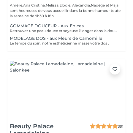
Amélie,Ana Cristina,Melissa,Elodie, Alexandra,Nadège et Maja
sont heureuses de vous accueillir dans la bonne humeur toute
la semaine de 9h30 à 18h . L...
GOMMAGE DOUCEUR - Aux Epices
Retrouvez une peau douce et soyeuse Plongez dans la douceur tropicale dIndonésie à travers les notes épicées des huiles essentielles de Girofle et de Muscade. Ce gommage aux effluves chauds et naturels vous transporte tout en exfoliant délicatement votre peau : elle est douce, lumineuse et satinée.
MODELAGE DOS - aux Fleurs de Camomille
Le temps du soin, notre esthéticienne masse votre dos .
Beauty Palace
391