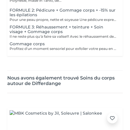
Polynésie, made in Tahiti, de...
FORMULE 2: Pédicure + Gommage corps + -15% sur
les épilations
Pour une peau propre, nette et soyeuse Une pédicure express au choix rape ou trempage + Coupe et limage des ongles Un gommage du corps (Monoï ou coco) parfait pour préparer la peau au bronzage -15 % Sur toutes vos épilations ( à rajouter à votre RDV) Pour plus de précision, n'hésitez pas whatsapp, SMS ou appel au 661 555 858
FORMULE 3: Réhaussement + teinture + Soin
visage + Gommage corps
Il ne reste plus qu'à faire sa valise!!! Avec le réhaussement des cils et la teinture, plus besoin de mascara, la tranquillité assurée pendant les vacances Soin du visage Bora Bora ( gommage et massage à l'huile de coco) Gommage corps (monoï ou coco) parfait pour préparer la peau à l'été, au soleil, à la plage, au bronzage Pour plus de précision, n'hésitez pas whatsapp, SMS ou appel au 661 555 858
Gommage corps
Profitez d'un moment sensoriel pour exfolier votre peau en douceur. En soin seul avec une crème ou encore mieux, avant un massage pour préparer la peau. Pour préparer la peau au soleil, réparer après une exposition, un moment de relaxation, ne rater l'occasion de faire du bien à votre peau et votre corps
Nous avons également trouvé Soins du corps
autour de Differdange