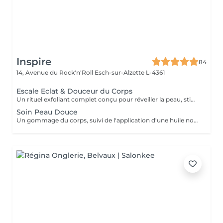
Inspire
84
14, Avenue du Rock'n'Roll
Esch-sur-Alzette L-4361
Escale Eclat & Douceur du Corps
Un rituel exfoliant complet conçu pour réveiller la peau, stimuler les tissus et offrir une sensation de renouveau. Réalisé sur l'ensemble du corps, ce soin associe une exfoliation au Gotu Kola et aux actifs végétaux afin d'éliminer les cellules mortes, d'affiner le grain de peau et de favoriser le renouvellement cutané. Les gestes enveloppants stimulent également la microcirculation et procurent une sensation immédiate de légèreté. Après une douche, l'application d'un soin corps au Gotu Kola et au Lotus vient nourrir, assouplir et sublimer la peau tout en prolongeant les bienfaits du rituel. La peau retrouve douceur, éclat et confort, prête à accueillir les beaux jours et les expositions estivales. Une peau lumineuse, soyeuse et délicatement satinée pour briller tout l'été !
Soin Peau Douce
Un gommage du corps, suivi de l'application d'une huile nourrissante pour retrouver la douceur d'une peau de bébé.