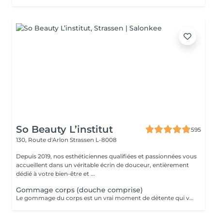
So Beauty L’institut
595
130, Route d'Arlon
Strassen L-8008
Depuis 2019, nos esthéticiennes qualifiées et passionnées vous
accueillent dans un véritable écrin de douceur, entièrement
dédié à votre bien-être et ...
Gommage corps (douche comprise)
Le gommage du corps est un vrai moment de détente qui va permettre à la peau de se débarrasser de ses inégalités et de retrouver une peau toute douce. Ce soin est parfait juste avant d'aller au soleil pour permettre à la peau de mieux bronzer.