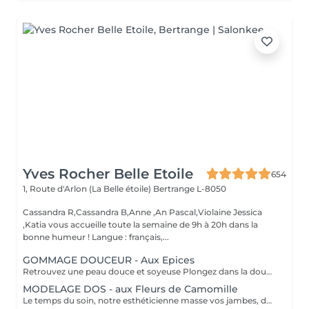
Yves Rocher Belle Etoile
654
1, Route d'Arlon (La Belle étoile)
Bertrange L-8050
Cassandra R,Cassandra B,Anne ,An Pascal,Violaine Jessica
,Katia vous accueille toute la semaine de 9h à 20h dans la
bonne humeur ! Langue : français,...
GOMMAGE DOUCEUR - Aux Epices
Retrouvez une peau douce et soyeuse Plongez dans la douceur tropicale dIndonésie à travers les notes épicées des huiles essentielles de Girofle et de Muscade. Ce gommage aux effluves chauds et naturels vous transporte tout en exfoliant délicatement votre peau : elle est douce, lumineuse et satinée.
MODELAGE DOS - aux Fleurs de Camomille
Le temps du soin, notre esthéticienne masse vos jambes, des orteils à la taille dans un mouvement tonique qui active la microcirculation et leurs procure un confort sans précédent. Bénéfices : Vos jambes retrouvent fraicheur et légèreté.