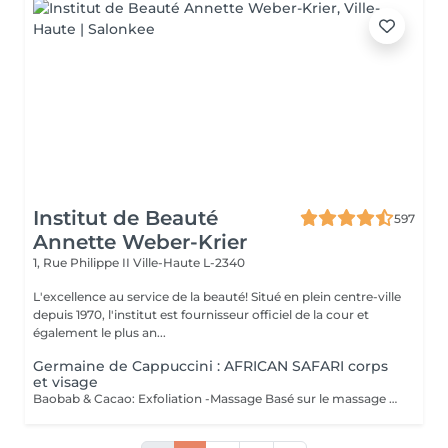
Institut de Beauté
597
Annette Weber-Krier
1, Rue Philippe II
Ville-Haute L-2340
L'excellence au service de la beauté! Situé en plein centre-ville
depuis 1970, l'institut est fournisseur officiel de la cour et
également le plus an...
Germaine de Cappuccini : AFRICAN SAFARI corps
et visage
Baobab & Cacao: Exfoliation -Massage Basé sur le massage Hilotra de Madagascar, il combine des techniques ancestrales africaines et asiatiques pour générer une sensation de connexion avec la nature et un équilibre corporel. AFRICAN BLISS : Massage SWEET Maternity: Basé sur la technique du drainage lymphatique, ce rituel combine des mouvements ascendants et des mouvements enveloppants qui favorisent une sensation de légèreté et de confort immédiate dans les jambes Light Legs : Basé sur la technique du drainage lymphatique, ce rituel combine des mouvements ascendants et des mouvements enveloppants qui favorisent une sensation de légèreté et de confort immédiate dans les jambes