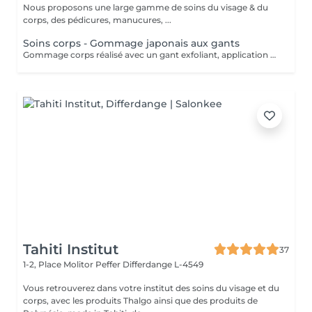
Nous proposons une large gamme de soins du visage & du
corps, des pédicures, manucures, ...
Soins corps - Gommage japonais aux gants
Gommage corps réalisé avec un gant exfoliant, application d'une huile hydratante idéale pour une peau douce, lisse. Nous vous prions de bien vouloir respecter votre rendez-vous. En prenant rendez-vous, vous occupez une place, dont une autre personne aurait éventuellement besoin. Tout rendez-vous non annulé 24h en avance, est susceptible d'être facturé. (Si vous ne pouvez pas vous présenter à votre RDV, proposez-le éventuellement à un proche ou à un ami) Toute l'équipe de Aromas Institut vous remercie pour votre respect et votre compréhension.
Tahiti Institut
37
1-2, Place Molitor Peffer
Differdange L-4549
Vous retrouverez dans votre institut des soins du visage et du
corps, avec les produits Thalgo ainsi que des produits de