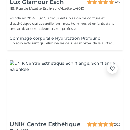
Lux Glamour Esch
342
118, Rue de l'Azette
Esch-sur-Alzette L-4010
Fondé en 2014, Lux Glamour est un salon de coiffure et
d'esthétique qui accueille femmes, hommes et enfants dans
une ambiance chaleureuse et professio...
Gommage corporal e Hydratation Profound
Un soin exfoliant qui élimine les cellules mortes de la surface de la peau, favorise le renouvellement cellulaire et prévient les poils incarnés. Ce rituel de beauté laisse la peau plus lisse, douce et visiblement plus saine. Idéal pour retrouver une peau éclatante et soyeuse.
UNIK Centre Esthétique
205