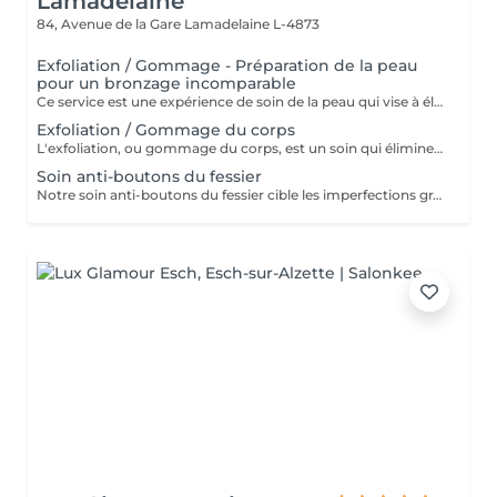
Lamadelaine
84, Avenue de la Gare
Lamadelaine L-4873
Exfoliation / Gommage - Préparation de la peau
pour un bronzage incomparable
Ce service est une expérience de soin de la peau qui vise à éliminer les cellules mortes de la peau, à lisser la texture et à préparer la peau pour d'autres traitements ou pour améliorer son apparence générale. Lors de ce service, un exfoliant doux est appliqué sur la peau, puis massé en douceur pour éliminer les impuretés et les cellules mortes. Le résultat est une peau plus lisse, plus radieuse et plus réceptive aux autres soins de la peau. Ce service est idéal pour maintenir une peau saine et éclatante.
Exfoliation / Gommage du corps
L'exfoliation, ou gommage du corps, est un soin qui élimine les cellules mortes de la peau à l'aide de produits abrasifs ou d'exfoliants chimiques. Ce traitement affine la texture de la peau, la rend plus douce et éclatante, tout en optimisant l'absorption des soins hydratants.
Soin anti-boutons du fessier
Notre soin anti-boutons du fessier cible les imperfections grâce à un nettoyage en profondeur, combiné à l'utilisation de produits exfoliants et antibactériens. Ce soin réduit l'apparition des boutons, apaise la peau et améliore visiblement sa texture