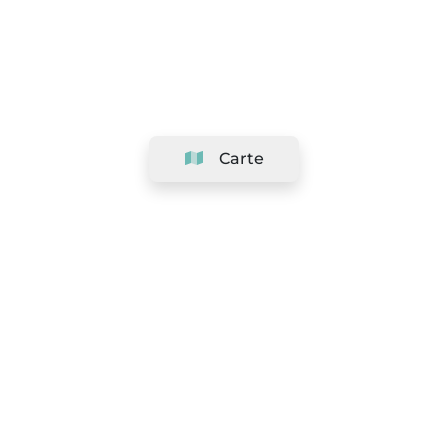
Carte
Société
Support
Équipe
&
Carrières
Référencer votre salon
Légal