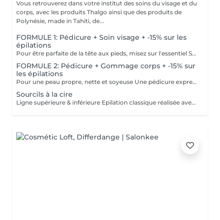
Vous retrouverez dans votre institut des soins du visage et du
corps, avec les produits Thalgo ainsi que des produits de
Polynésie, made in Tahiti, de...
FORMULE 1: Pédicure + Soin visage + -15% sur les
épilations
Pour être parfaite de la tête aux pieds, misez sur l'essentiel Soin du visage Bora Bora ( gommage et massage à l'huile de coco) Une pédicure express au choix rape ou trempage + Coupe et limage des ongles -15 % Sur toutes vos épilations ( à rajouter à votre RDV) Pour plus de précision, n'hésitez pas whatsapp, SMS ou appel au 661 555 858
FORMULE 2: Pédicure + Gommage corps + -15% sur
les épilations
Pour une peau propre, nette et soyeuse Une pédicure express au choix rape ou trempage + Coupe et limage des ongles Un gommage du corps (Monoï ou coco) parfait pour préparer la peau au bronzage -15 % Sur toutes vos épilations ( à rajouter à votre RDV) Pour plus de précision, n'hésitez pas whatsapp, SMS ou appel au 661 555 858
Sourcils à la cire
Ligne supérieure & inférieure Epilation classique réalisée avec une cire professionnelle.