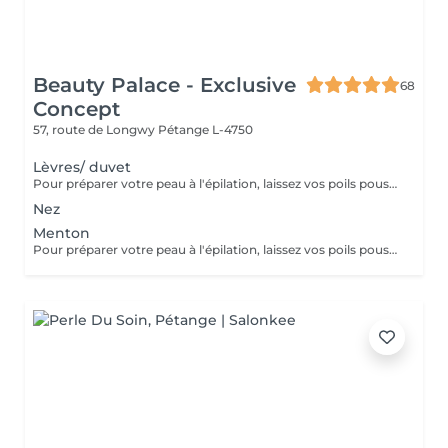
Beauty Palace - Exclusive
68
Concept
57, route de Longwy
Pétange L-4750
Lèvres/ duvet
Pour préparer votre peau à l'épilation, laissez vos poils pousser pendant au moins deux semaines après le dernier rasage pour assurer une longueur adéquate. Il est également recommandé, mais non indispensable, d'effectuer un gommage doux 24 heures avant la séance pour éliminer les cellules mortes et faciliter l'extraction des poils. Le jour de l'épilation, évitez d'appliquer des crèmes ou des huiles sur la zone concernée afin d'assurer une bonne adhérence de la cire. Enfin, protégez votre peau en évitant l'exposition au soleil ou les séances de bronzage, qui pourraient la rendre plus sensible et irritable.
Nez
Menton
Pour préparer votre peau à l'épilation, laissez vos poils pousser pendant au moins deux semaines après le dernier rasage pour assurer une longueur adéquate. Il est également recommandé, mais non indispensable, d'effectuer un gommage doux 24 heures avant la séance pour éliminer les cellules mortes et faciliter l'extraction des poils. Le jour de l'épilation, évitez d'appliquer des crèmes ou des huiles sur la zone concernée afin d'assurer une bonne adhérence de la cire. Enfin, protégez votre peau en évitant l'exposition au soleil ou les séances de bronzage, qui pourraient la rendre plus sensible et irritable.