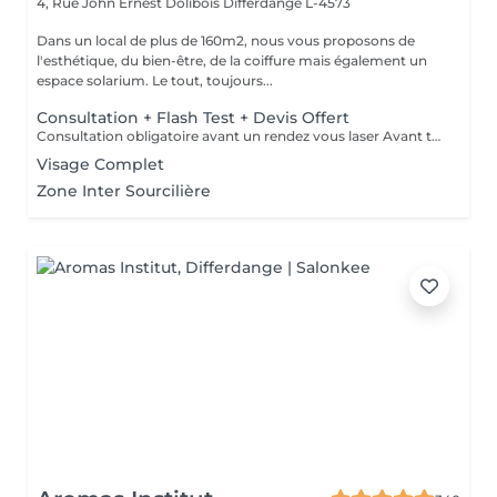
4, Rue John Ernest Dolibois
Differdange L-4573
Dans un local de plus de 160m2, nous vous proposons de
l'esthétique, du bien-être, de la coiffure mais également un
espace solarium. Le tout, toujours...
Consultation + Flash Test + Devis Offert
Consultation obligatoire avant un rendez vous laser Avant tout traitement, nous vous proposons gratuitement un rendez-vous d'information afin de vous apporter toutes les explications utiles et évaluer vos besoins spécifiques. Un flash test est effectué et un devis personnalisé vous est proposé.
Visage Complet
Zone Inter Sourcilière