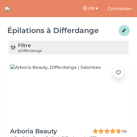
FR
Connexion
Épilations
à
Differdange
Filtre
à
Differdange
Arboria Beauty
391