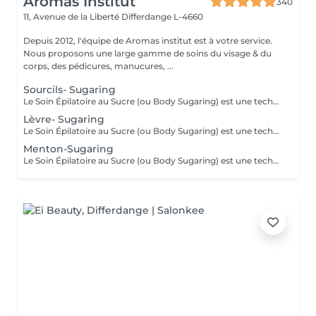
Aromas Institut
340
11, Avenue de la Liberté
Differdange L-4660
Depuis 2012, l'équipe de Aromas institut est à votre service.
Nous proposons une large gamme de soins du visage & du
corps, des pédicures, manucures, ...
Sourcils- Sugaring
Le Soin Épilatoire au Sucre (ou Body Sugaring) est une technique d'épilation bien particulière, qui rencontre de plus en plus de succès. Pourtant utilisée depuis des siècle, ce soin épilatoire est très efficafce pour vaincre les poils contrariants, mais il comporte également de nombreux autres avantages : Le soin épilatoire au sucre est : Écologique et 100% Vegan Idéal pour les personnes souffrants de problèmes de circulation Doté d'un pouvoir exfoliant : le sucre rends la peau belle et lisse Gommant : permet une meilleure prise des poils courts et incarnés Empêche les réaction inflammatoires et les folliculites Une épilation semi-définitive : le sucre coule dans le pore pileux, au plus près des racines pour une meilleure prise du bulbe, sans casser le poil. Leur production diminue de façon spectaculaire : 20 à 40% de poils en moins en 1 an.
Lèvre- Sugaring
Le Soin Épilatoire au Sucre (ou Body Sugaring) est une technique d'épilation bien particulière, qui rencontre de plus en plus de succès. Pourtant utilisée depuis des siècle, ce soin épilatoire est très efficafce pour vaincre les poils contrariants, mais il comporte également de nombreux autres avantages : Le soin épilatoire au sucre est : Écologique et 100% Vegan Idéal pour les personnes souffrants de problèmes de circulation Doté d'un pouvoir exfoliant : le sucre rends la peau belle et lisse Gommant : permet une meilleure prise des poils courts et incarnés Empêche les réaction inflammatoires et les folliculites Une épilation semi-définitive : le sucre coule dans le pore pileux, au plus près des racines pour une meilleure prise du bulbe, sans casser le poil. Leur production diminue de façon spectaculaire : 20 à 40% de poils en moins en 1 an.
Menton-Sugaring
Le Soin Épilatoire au Sucre (ou Body Sugaring) est une technique d'épilation bien particulière, qui rencontre de plus en plus de succès. Pourtant utilisée depuis des siècle, ce soin épilatoire est très efficafce pour vaincre les poils contrariants, mais il comporte également de nombreux autres avantages : Le soin épilatoire au sucre est : Écologique et 100% Vegan Idéal pour les personnes souffrants de problèmes de circulation Doté d'un pouvoir exfoliant : le sucre rends la peau belle et lisse Gommant : permet une meilleure prise des poils courts et incarnés Empêche les réaction inflammatoires et les folliculites Une épilation semi-définitive : le sucre coule dans le pore pileux, au plus près des racines pour une meilleure prise du bulbe, sans casser le poil. Leur production diminue de façon spectaculaire : 20 à 40% de poils en moins en 1 an.