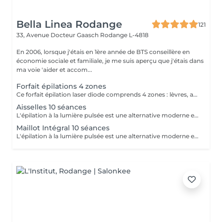
Bella Linea Rodange
121
33, Avenue Docteur Gaasch
Rodange L-4818
En 2006, lorsque j'étais en 1ère année de BTS conseillère en
économie sociale et familiale, je me suis aperçu que j'étais dans
ma voie 'aider et accom...
Forfait épilations 4 zones
Ce forfait épilation laser diode comprends 4 zones : lèvres, aisselles, maillot intégral et jambes complètes. Ce tarif est à la séance pour les 4 zones.
Aisselles 10 séances
L'épilation à la lumière pulsée est une alternative moderne et performante aux méthodes d'épilation traditionnelles. En émettant des impulsions lumineuses ciblées, elle agit directement sur la racine du poil, affaiblissant progressivement sa repousse jusqu'à obtenir une réduction significative et durable de la pilosité. Les bénéfices : Réduction durable de la pilosité Peau lisse et nette sur le long terme Zones multiples traitées : visage, jambes, aisselles, maillot, bras, dos Méthode sûre et efficace, réalisée par une professionnelle qualifiée Un protocole réalisé en cure, sur plusieurs séances, pour un résultat optimal et adapté à chaque type de peau et de pilosité.
Maillot Intégral 10 séances
L'épilation à la lumière pulsée est une alternative moderne et performante aux méthodes d'épilation traditionnelles. En émettant des impulsions lumineuses ciblées, elle agit directement sur la racine du poil, affaiblissant progressivement sa repousse jusqu'à obtenir une réduction significative et durable de la pilosité. Les bénéfices : Réduction durable de la pilosité Peau lisse et nette sur le long terme Zones multiples traitées : visage, jambes, aisselles, maillot, bras, dos Méthode sûre et efficace, réalisée par une professionnelle qualifiée Un protocole réalisé en cure, sur plusieurs séances, pour un résultat optimal et adapté à chaque type de peau et de pilosité.