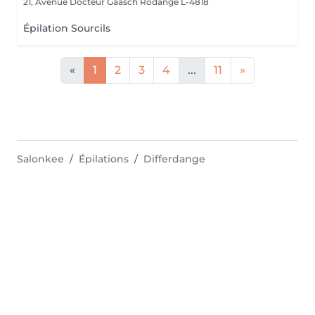
21, Avenue Docteur Gaasch
Rodange L-4818
Épilation Sourcils
«
1
2
3
4
...
11
»
Salonkee
Épilations
Differdange