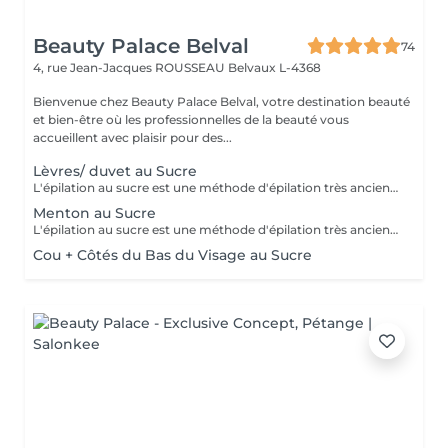
Beauty Palace Belval
74
4, rue Jean-Jacques ROUSSEAU
Belvaux L-4368
Bienvenue chez Beauty Palace Belval, votre destination beauté
et bien-être où les professionnelles de la beauté vous
accueillent avec plaisir pour des...
Lèvres/ duvet au Sucre
L'épilation au sucre est une méthode d'épilation très ancienne utilisée depuis 1900 av. JC. Composée d'eau, de jus de citron, de miel et de sucre. 100% naturelle elle à des propriétés exfoliantes. Idéale pour les poils courts, durs ou incarnés. La peau est plus douce et soyeuse.
Menton au Sucre
L'épilation au sucre est une méthode d'épilation très ancienne utilisée depuis 1900 av. JC. Composée d'eau, de jus de citron, de miel et de sucre. 100% naturelle elle à des propriétés exfoliantes. Idéale pour les poils courts, durs ou incarnés. La peau est plus douce et soyeuse.
Cou + Côtés du Bas du Visage au Sucre