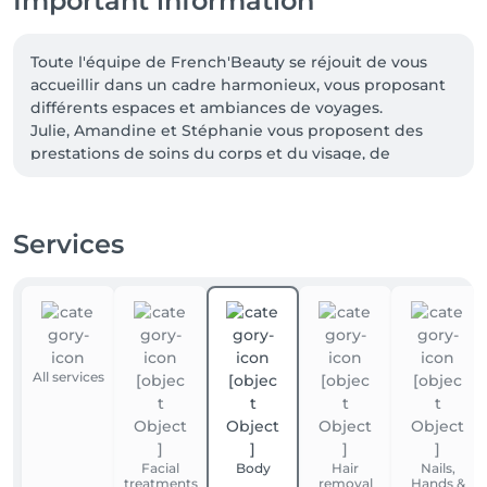
Important information
Toute l'équipe de French'Beauty se réjouit de vous 
accueillir dans un cadre harmonieux, vous proposant 
différents espaces et ambiances de voyages.

Julie, Amandine et Stéphanie vous proposent des 
prestations de soins du corps et du visage, de 
massages, d'épilations, de beauté du regard, 
d'onglerie et de pédicure.

Des services personnalisés car pour nous vous êtes 
Services
unique et votre bien-être notre priorité.

A très vite chez French'Beauty
All services
Facial
Body
Hair
Nails,
treatments
removal
Hands &