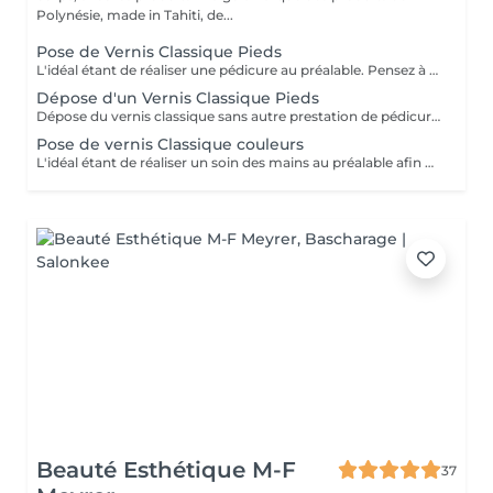
Polynésie, made in Tahiti, de...
Pose de Vernis Classique Pieds
L'idéal étant de réaliser une pédicure au préalable. Pensez à prendre des tongs si vous posez un vernis classique sur les pieds. Seule la pose de vernis est inclus dans cette prestation (pas de coupage, limage, retrait des cuticules). Pensez à sélectionner "dépose de vernis classique" si je dois retirer celui que vous portez actuellement.
Dépose d'un Vernis Classique Pieds
Dépose du vernis classique sans autre prestation de pédicure avec dissolvant.
Pose de vernis Classique couleurs
L'idéal étant de réaliser un soin des mains au préalable afin que les ongles soient égaux et que les cuticules soient repoussées. Seule la pose de vernis est inclus dans cette prestation. Pensez à sélectionner "dépose de vernis classique" si je dois retirer votre vernis classique actuel.
Beauté Esthétique M-F
37