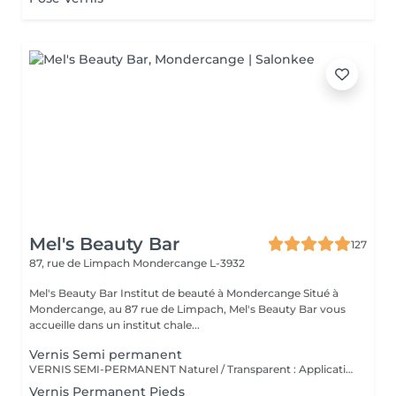
Mel's Beauty Bar
127
87, rue de Limpach
Mondercange L-3932
Mel's Beauty Bar Institut de beauté à Mondercange Situé à
Mondercange, au 87 rue de Limpach, Mel's Beauty Bar vous
accueille dans un institut chale...
Vernis Semi permanent
VERNIS SEMI-PERMANENT Naturel / Transparent : Application d'un vernis semi-permanent neutre pour un effet soigné et discret. Couleur : Vernis semi-permanent coloré avec tenue longue durée (2-3 semaines). French : Bord libre blanc et base nude pour un look classique et élégant. Baby-Boomer : Dégradé subtil entre le blanc et le rose, effet fondu très tendance. Semi + Déco : Ajout de décoration (strass, paillettes, dessins) sur vernis semi-permanent. Gainage : Renforcement de l'ongle naturel avec rubber base + vernis semi-permanent pour plus de tenue.
Vernis Permanent Pieds