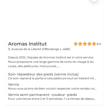
Aromas Institut
341
11, Avenue de la Liberté
Differdange L-4660
Depuis 2012, l'équipe de Aromas institut est à votre service.
Nous proposons une large gamme de soins du visage & du
corps, des pédicures, manucures, ...
Soin réparateur des pieds (vernis inclus)
Ce soin reprend la partie d cela pédicure tout en traitant intensément les pieds déshydratés grace un masque spécifique (pose vernis inclus). Pensez a ramener des chaussures ouvertes pour la pose de vernis. Nous vous prions de bien vouloir respecter votre rendez-vous. En prenant rendez-vous, vous occupez une place, dont une autre personne aurait éventuellement besoin. Tout rendez-vous non annulé 24h en avance, est susceptible d'être facturé. (Si vous ne pouvez pas vous présenter à votre RDV, proposez-le éventuellement à un proche ou à un ami) Toute l'équipe de Aromas Institut vous remercie pour votre respect et votre compréhension.
Vernis
Nous vous prions de bien vouloir respecter votre rendez-vous. En prenant rendez-vous, vous occupez une place, dont une autre personne aurait éventuellement besoin. Tout rendez-vous non annulé 24h en avance, est susceptible d'être facturé. (Si vous ne pouvez pas vous présenter à votre RDV, proposez-le éventuellement à un proche ou à un ami) Toute l'équipe de Aromas Institut vous remercie pour votre respect et votre compréhension.
Vernis semi permanent -couleur- pieds
Pour une tenue entre 2 et 3 semaines. !! Le temps de depose n'est pas compris dans ce soin, si il est nécessaire de faire une depose d'ancien semi permanent, merci de sélectionner le soin depose + pose Dans le cas contraire, nous n'aurons pas assez de temps pour tout realiser Nous vous prions de bien vouloir respecter votre rendez-vous. En prenant rendez-vous, vous occupez une place, dont une autre personne aurait éventuellement besoin. Tout rendez-vous non annulé 24h en avance, est susceptible d'être facturé. (Si vous ne pouvez pas vous présenter à votre RDV, proposez-le éventuellement à un proche ou à un ami) Toute l'équipe de Aromas Institut vous remercie pour votre respect et votre compréhension.