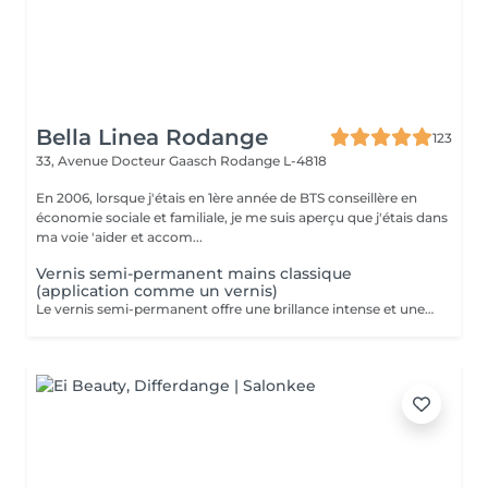
Bella Linea Rodange
123
33, Avenue Docteur Gaasch
Rodange L-4818
En 2006, lorsque j'étais en 1ère année de BTS conseillère en
économie sociale et familiale, je me suis aperçu que j'étais dans
ma voie 'aider et accom...
Vernis semi-permanent mains classique
(application comme un vernis)
Le vernis semi-permanent offre une brillance intense et une tenue irréprochable pendant deux à trois semaines. Contrairement au vernis classique, il ne s'écaille pas et garde son éclat jour après jour, même sur des mains sollicitées. L'application est fine comme un vernis. Le travail des cuticules (manucure combinée) est inclus dans la prestation. C'est la solution idéale pour celles qui souhaitent une manucure impeccable, durable et sans entretien quotidien. Dépose de votre ancien semi-permanent mains compris dans la prestation.