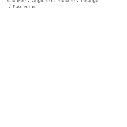
Salonkee
Onglerie et Pédicure
Pétange
Pose vernis