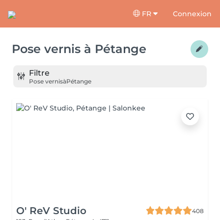
FR
Connexion
Pose vernis
à
Pétange
Filtre
Pose vernis
à
Pétange
O' ReV Studio
408