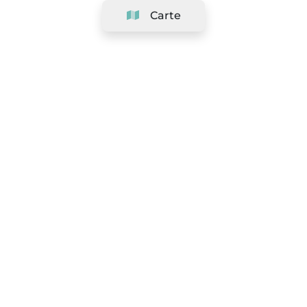
Carte
Société
Support
Équipe
&
Carrières
Référencer votre salon
Légal
Exercer le droit de rétractation
Conditions Générales
Politique de protection des données